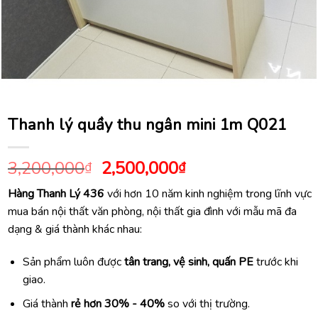
Thanh lý quầy thu ngân mini 1m Q021
Giá
Giá
3,200,000
2,500,000
₫
₫
gốc
hiện
Hàng Thanh Lý 436
với hơn 10 năm kinh nghiệm trong lĩnh vực
là:
tại
mua bán nội thất văn phòng, nội thất gia đình với mẫu mã đa
3,200,000₫.
là:
dạng & giá thành khác nhau:
2,500,000₫.
Sản phẩm luôn được
tân trang, vệ sinh, quấn PE
trước khi
giao.
Giá thành
rẻ hơn 30% - 40%
so với thị trường.