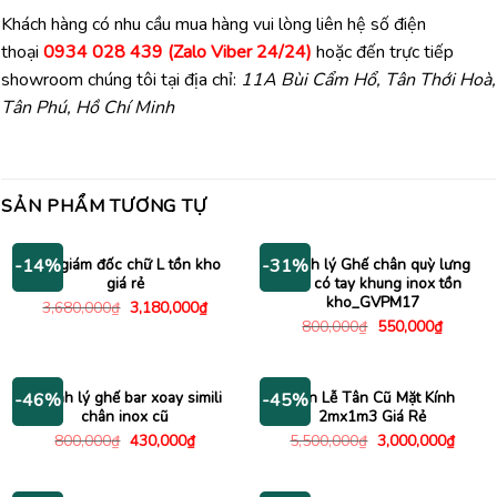
Khách hàng có nhu cầu mua hàng vui lòng liên hệ số điện
thoại
0934 028 439 (Zalo Viber 24/24)
hoặc đến trực tiếp
showroom chúng tôi tại địa chỉ:
11A Bùi Cẩm Hổ, Tân Thới Hoà,
Tân Phú, Hồ Chí Minh
SẢN PHẨM TƯƠNG TỰ
Bàn giám đốc chữ L tồn kho
Thanh lý Ghế chân quỳ lưng
-14%
-31%
giá rẻ
lưới có tay khung inox tồn
kho_GVPM17
Giá
Giá
3,680,000
₫
3,180,000
₫
gốc
hiện
Giá
Giá
800,000
₫
550,000
₫
là:
tại
gốc
hiện
3,680,000₫.
là:
là:
tại
3,180,000₫.
800,000₫.
là:
550,000
Thanh lý ghế bar xoay simili
Bàn Lễ Tân Cũ Mặt Kính
-46%
-45%
chân inox cũ
2mx1m3 Giá Rẻ
Giá
Giá
Giá
Giá
800,000
₫
430,000
₫
5,500,000
₫
3,000,000
₫
gốc
hiện
gốc
hiện
là:
tại
là:
tại
800,000₫.
là:
5,500,000₫.
là: