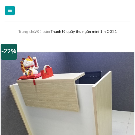
Skip
to
content
Trang chủ
/
Đã bán
/Thanh lý quầy thu ngân mini 1m Q021
-22%