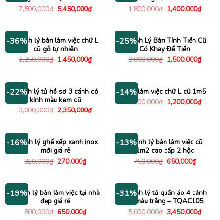
Giá
Giá
Giá
Giá
7,500,000
₫
5,450,000
₫
1,800,000
₫
1,400,000
₫
gốc
hiện
gốc
hiện
là:
tại
là:
tại
7,500,000₫.
là:
1,800,000₫.
là:
5,450,000₫.
1,400
Thanh lý bàn làm việc chữ L
Thanh Lý Bàn Tính Tiền Cũ
-36%
-25%
cũ gỗ tự nhiên
Có Khay Để Tiền
Giá
Giá
Giá
Giá
2,250,000
₫
1,450,000
₫
2,000,000
₫
1,500,000
₫
gốc
hiện
gốc
hiện
là:
tại
là:
tại
2,250,000₫.
là:
2,000,000₫.
là:
1,450,000₫.
1,500
Thanh lý tủ hồ sơ 3 cánh có
Bàn làm việc chữ L cũ 1m5
-22%
-14%
kính màu kem cũ
Giá
Giá
1,400,000
₫
1,200,000
₫
gốc
hiện
Giá
Giá
3,000,000
₫
2,350,000
₫
là:
tại
gốc
hiện
1,400,000₫.
là:
là:
tại
1,200
3,000,000₫.
là:
2,350,000₫.
Thanh lý ghế xếp xanh inox
Thanh lý bàn làm việc cũ
-16%
-13%
mới giá rẻ
1m2 cao cấp 2 hộc
Giá
Giá
Giá
Giá
320,000
₫
270,000
₫
750,000
₫
650,000
₫
gốc
hiện
gốc
hiện
là:
tại
là:
tại
320,000₫.
là:
750,000₫.
là:
270,000₫.
650,000
Thanh lý bàn làm việc tại nhà
Thanh lý tủ quần áo 4 cánh
-19%
-31%
đẹp giá rẻ
cũ màu trắng – TQAC105
Giá
Giá
Giá
Giá
800,000
₫
650,000
₫
5,000,000
₫
3,450,000
₫
gốc
hiện
gốc
hiện