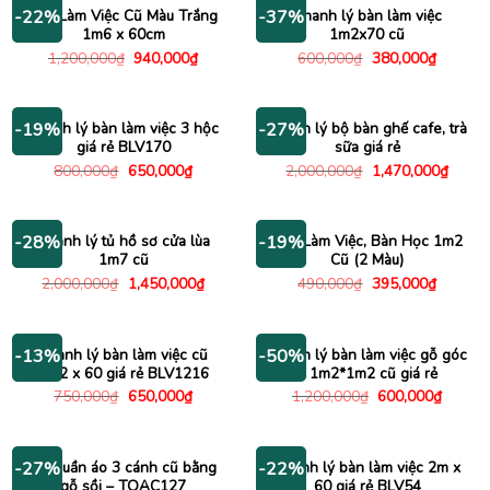
430,000₫.
3,000
Bàn Làm Việc Cũ Màu Trắng
Thanh lý bàn làm việc
-22%
-37%
1m6 x 60cm
1m2x70 cũ
Giá
Giá
Giá
Giá
1,200,000
₫
940,000
₫
600,000
₫
380,000
₫
gốc
hiện
gốc
hiện
là:
tại
là:
tại
1,200,000₫.
là:
600,000₫.
là:
940,000₫.
380,000
Thanh lý bàn làm việc 3 hộc
Thanh lý bộ bàn ghế cafe, trà
-19%
-27%
giá rẻ BLV170
sữa giá rẻ
Giá
Giá
Giá
Giá
800,000
₫
650,000
₫
2,000,000
₫
1,470,000
₫
gốc
hiện
gốc
hiện
là:
tại
là:
tại
800,000₫.
là:
2,000,000₫.
là:
650,000₫.
1,470
Thanh lý tủ hồ sơ cửa lùa
Bàn Làm Việc, Bàn Học 1m2
-28%
-19%
1m7 cũ
Cũ (2 Màu)
Giá
Giá
Giá
Giá
2,000,000
₫
1,450,000
₫
490,000
₫
395,000
₫
gốc
hiện
gốc
hiện
là:
tại
là:
tại
2,000,000₫.
là:
490,000₫.
là:
1,450,000₫.
395,000
Thanh lý bàn làm việc cũ
Thanh lý bàn làm việc gỗ góc
-13%
-50%
1m2 x 60 giá rẻ BLV1216
L 1m2*1m2 cũ giá rẻ
Giá
Giá
Giá
Giá
750,000
₫
650,000
₫
1,200,000
₫
600,000
₫
gốc
hiện
gốc
hiện
là:
tại
là:
tại
750,000₫.
là:
1,200,000₫.
là:
650,000₫.
600,00
Tủ quần áo 3 cánh cũ bằng
Thanh lý bàn làm việc 2m x
-27%
-22%
gỗ sồi – TQAC127
60 giá rẻ BLV54