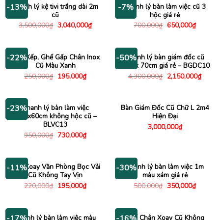
Thanh lý kệ tivi trắng dài 2m
Thanh lý bàn làm việc cũ 3
-13%
-7%
cũ
hộc giá rẻ
Giá
Giá
Giá
Giá
3,500,000
₫
3,040,000
₫
700,000
₫
650,000
₫
gốc
hiện
gốc
hiện
là:
tại
là:
tại
3,500,000₫.
là:
700,000₫.
là:
3,040,000₫.
650,000
Ghế Xếp, Ghế Gấp Chân Inox
Thanh lý bàn giám đốc cũ
-22%
-50%
Cũ Màu Xanh
1m4 x 70cm giá rẻ – BGDC10
Giá
Giá
Giá
Giá
250,000
₫
195,000
₫
4,300,000
₫
2,150,000
₫
gốc
hiện
gốc
hiện
là:
tại
là:
tại
250,000₫.
là:
4,300,000₫.
là:
195,000₫.
2,150
Thanh lý bàn làm việc
Bàn Giám Đốc Cũ Chữ L 2m4
-23%
1m2x60cm không hộc cũ –
Hiện Đại
BLVC13
3,000,000
₫
Giá
Giá
950,000
₫
730,000
₫
gốc
hiện
là:
tại
950,000₫.
là:
730,000₫.
Ghế Xoay Văn Phòng Bọc Vải
Thanh lý bàn làm việc 1m
-11%
-30%
Cũ Không Tay Vịn
màu xám giá rẻ
Giá
Giá
Giá
Giá
220,000
₫
195,000
₫
500,000
₫
350,000
₫
gốc
hiện
gốc
hiện
là:
tại
là:
tại
220,000₫.
là:
500,000₫.
là:
195,000₫.
350,000
Thanh lý bàn làm việc màu
Ghế Chân Xoay Cũ Không
-17%
-16%