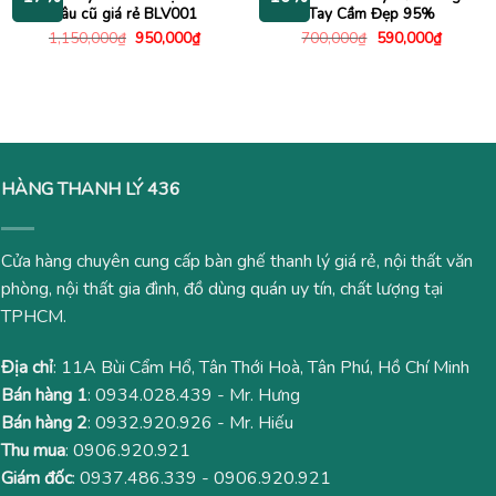
nâu cũ giá rẻ BLV001
Tay Cầm Đẹp 95%
Giá
Giá
Giá
Giá
1,150,000
₫
950,000
₫
700,000
₫
590,000
₫
gốc
hiện
gốc
hiện
là:
tại
là:
tại
1,150,000₫.
là:
700,000₫.
là:
950,000₫.
590,000
HÀNG THANH LÝ 436
Cửa hàng chuyên cung cấp bàn ghế thanh lý giá rẻ, nội thất văn
phòng, nội thất gia đình, đồ dùng quán uy tín, chất lượng tại
TPHCM.
Địa chỉ
: 11A Bùi Cẩm Hổ, Tân Thới Hoà, Tân Phú, Hồ Chí Minh
Bán hàng 1
:
0934.028.439
- Mr. Hưng
Bán hàng 2
:
0932.920.926
- Mr. Hiếu
Thu mua
:
0906.920.921
Giám đốc
:
0937.486.339
-
0906.920.921