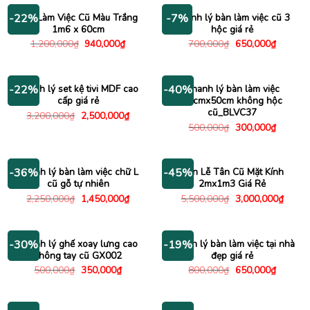
Bàn Làm Việc Cũ Màu Trắng
Thanh lý bàn làm việc cũ 3
-22%
-7%
1m6 x 60cm
hộc giá rẻ
Giá
Giá
Giá
Giá
1,200,000
₫
940,000
₫
700,000
₫
650,000
₫
gốc
hiện
gốc
hiện
là:
tại
là:
tại
1,200,000₫.
là:
700,000₫.
là:
940,000₫.
650,000
Thanh lý set kệ tivi MDF cao
Thanh lý bàn làm việc
-22%
-40%
cấp giá rẻ
80cmx50cm không hộc
cũ_BLVC37
Giá
Giá
3,200,000
₫
2,500,000
₫
gốc
hiện
Giá
Giá
500,000
₫
300,000
₫
là:
tại
gốc
hiện
3,200,000₫.
là:
là:
tại
2,500,000₫.
500,000₫.
là:
300,000
Thanh lý bàn làm việc chữ L
Bàn Lễ Tân Cũ Mặt Kính
-36%
-45%
cũ gỗ tự nhiên
2mx1m3 Giá Rẻ
Giá
Giá
Giá
Giá
2,250,000
₫
1,450,000
₫
5,500,000
₫
3,000,000
₫
gốc
hiện
gốc
hiện
là:
tại
là:
tại
2,250,000₫.
là:
5,500,000₫.
là:
1,450,000₫.
3,000
Thanh lý ghế xoay lưng cao
Thanh lý bàn làm việc tại nhà
-30%
-19%
không tay cũ GX002
đẹp giá rẻ
Giá
Giá
Giá
Giá
500,000
₫
350,000
₫
800,000
₫
650,000
₫
gốc
hiện
gốc
hiện
là:
tại
là:
tại
500,000₫.
là:
800,000₫.
là:
350,000₫.
650,000