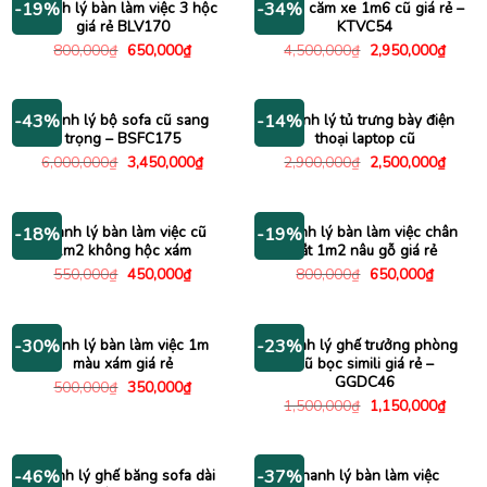
Thanh lý bàn làm việc 3 hộc
Kệ tivi căm xe 1m6 cũ giá rẻ –
-19%
-34%
giá rẻ BLV170
KTVC54
Giá
Giá
Giá
Giá
800,000
₫
650,000
₫
4,500,000
₫
2,950,000
₫
gốc
hiện
gốc
hiện
là:
tại
là:
tại
800,000₫.
là:
4,500,000₫.
là:
650,000₫.
2,950
Thanh lý bộ sofa cũ sang
Thanh lý tủ trưng bày điện
-43%
-14%
trọng – BSFC175
thoại laptop cũ
Giá
Giá
Giá
Giá
6,000,000
₫
3,450,000
₫
2,900,000
₫
2,500,000
₫
gốc
hiện
gốc
hiện
là:
tại
là:
tại
6,000,000₫.
là:
2,900,000₫.
là:
3,450,000₫.
2,500
Thanh lý bàn làm việc cũ
Thanh lý bàn làm việc chân
-18%
-19%
1m2 không hộc xám
sắt 1m2 nâu gỗ giá rẻ
Giá
Giá
Giá
Giá
550,000
₫
450,000
₫
800,000
₫
650,000
₫
gốc
hiện
gốc
hiện
là:
tại
là:
tại
550,000₫.
là:
800,000₫.
là:
450,000₫.
650,000
Thanh lý bàn làm việc 1m
Thanh lý ghế trưởng phòng
-30%
-23%
màu xám giá rẻ
cũ bọc simili giá rẻ –
GGDC46
Giá
Giá
500,000
₫
350,000
₫
gốc
hiện
Giá
Giá
1,500,000
₫
1,150,000
₫
là:
tại
gốc
hiện
500,000₫.
là:
là:
tại
350,000₫.
1,500,000₫.
là:
1,150
Thanh lý ghế băng sofa dài
Thanh lý bàn làm việc
-46%
-37%