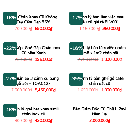
gốc
hiện
gốc
hiện
là:
tại
là:
tại
320,000₫.
là:
520,000₫.
là:
270,000₫.
390,000
Ghế Chân Xoay Cũ Không
Thanh lý bàn làm việc màu
-16%
-17%
Tay Cầm Đẹp 95%
nâu cũ giá rẻ BLV001
Giá
Giá
Giá
Giá
700,000
₫
590,000
₫
1,150,000
₫
950,000
₫
gốc
hiện
gốc
hiện
là:
tại
là:
tại
700,000₫.
là:
1,150,000₫.
là:
590,000₫.
950,00
Ghế Xếp, Ghế Gấp Chân Inox
Thanh lý bàn làm việc nhóm
-22%
-18%
Cũ Màu Xanh
1m8 x 1m2 chân sắt
Giá
Giá
Giá
Giá
250,000
₫
195,000
₫
2,200,000
₫
1,800,000
₫
gốc
hiện
gốc
hiện
là:
tại
là:
tại
250,000₫.
là:
2,200,000₫.
là:
195,000₫.
1,800
Tủ quần áo 3 cánh cũ bằng
Thanh lý bàn ghế gỗ cafe
-27%
-39%
gỗ sồi – TQAC127
chân sắt cũ
Giá
Giá
Giá
Giá
7,500,000
₫
5,450,000
₫
1,650,000
₫
1,000,000
₫
gốc
hiện
gốc
hiện
là:
tại
là:
tại
7,500,000₫.
là:
1,650,000₫.
là:
5,450,000₫.
1,000
Thanh lý ghế bar xoay simili
Bàn Giám Đốc Cũ Chữ L 2m4
-46%
chân inox cũ
Hiện Đại
Giá
Giá
800,000
₫
430,000
₫
3,000,000
₫
gốc
hiện
là:
tại
800,000₫.
là: