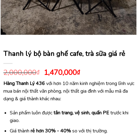
Thanh lý bộ bàn ghế cafe, trà sữa giá rẻ
Giá
Giá
2,000,000
1,470,000
₫
₫
gốc
hiện
Hàng Thanh Lý 436
với hơn 10 năm kinh nghiệm trong lĩnh vực
là:
tại
mua bán nội thất văn phòng, nội thất gia đình với mẫu mã đa
2,000,000₫.
là:
dạng & giá thành khác nhau:
1,470,000₫.
Sản phẩm luôn được
tân trang, vệ sinh, quấn PE
trước khi
giao.
Giá thành
rẻ hơn 30% - 40%
so với thị trường.