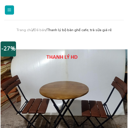
Skip
to
content
Trang chủ
/
Đã bán
/Thanh lý bộ bàn ghế cafe, trà sữa giá rẻ
-27%