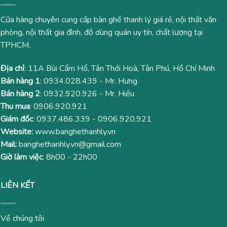
Cửa hàng chuyên cung cấp bàn ghế thanh lý giá rẻ, nội thất văn
phòng, nội thất gia đình, đồ dùng quán uy tín, chất lượng tại
TPHCM.
Địa chỉ
: 11A Bùi Cẩm Hổ, Tân Thới Hoà, Tân Phú, Hồ Chí Minh
Bán hàng 1
:
0934.028.439
- Mr. Hưng
Bán hàng 2
:
0932.920.926
- Mr. Hiếu
Thu mua
:
0906.920.921
Giám đốc
:
0937.486.339
-
0906.920.921
Website:
www.banghethanhly.vn
Mail:
banghethanhly.vn@gmail.com
Giờ làm việc
: 8h00 - 22h00
LIÊN KẾT
Về chúng tôi