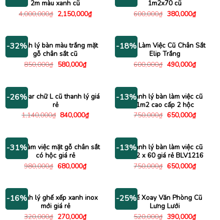
2m màu xanh cũ
1m2x70 cũ
Giá
Giá
Giá
Giá
4,000,000
₫
2,150,000
₫
600,000
₫
380,000
₫
gốc
hiện
gốc
hiện
là:
tại
là:
tại
4,000,000₫.
là:
600,000₫.
là:
2,150,000₫.
380,000
Thanh lý bàn màu trắng mặt
Bàn Làm Việc Cũ Chân Sắt
-32%
-18%
gỗ chân sắt cũ
Elip Trắng
Giá
Giá
Giá
Giá
850,000
₫
580,000
₫
600,000
₫
490,000
₫
gốc
hiện
gốc
hiện
là:
tại
là:
tại
850,000₫.
là:
600,000₫.
là:
580,000₫.
490,000
Bàn bar chữ L cũ thanh lý giá
Thanh lý bàn làm việc cũ
-26%
-13%
rẻ
1m2 cao cấp 2 hộc
Giá
Giá
Giá
Giá
1,140,000
₫
840,000
₫
750,000
₫
650,000
₫
gốc
hiện
gốc
hiện
là:
tại
là:
tại
1,140,000₫.
là:
750,000₫.
là:
840,000₫.
650,000
Bàn làm việc mặt gỗ chân sắt
Thanh lý bàn làm việc cũ
-31%
-13%
có hộc giá rẻ
1m2 x 60 giá rẻ BLV1216
Giá
Giá
Giá
Giá
980,000
₫
680,000
₫
750,000
₫
650,000
₫
gốc
hiện
gốc
hiện
là:
tại
là:
tại
980,000₫.
là:
750,000₫.
là:
680,000₫.
650,000
Thanh lý ghế xếp xanh inox
Ghế Xoay Văn Phòng Cũ
-16%
-25%
mới giá rẻ
Lưng Lưới
Giá
Giá
Giá
Giá
320,000
₫
270,000
₫
520,000
₫
390,000
₫