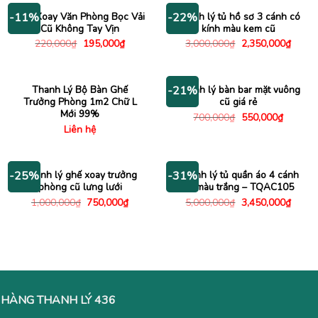
430,000₫.
Ghế Xoay Văn Phòng Bọc Vải
Thanh lý tủ hồ sơ 3 cánh có
-11%
-22%
Cũ Không Tay Vịn
kính màu kem cũ
Giá
Giá
Giá
Giá
220,000
₫
195,000
₫
3,000,000
₫
2,350,000
₫
gốc
hiện
gốc
hiện
là:
tại
là:
tại
220,000₫.
là:
3,000,000₫.
là:
195,000₫.
2,350
Thanh Lý Bộ Bàn Ghế
Thanh lý bàn bar mặt vuông
-21%
Trưởng Phòng 1m2 Chữ L
cũ giá rẻ
Mới 99%
Giá
Giá
700,000
₫
550,000
₫
gốc
hiện
Liên hệ
là:
tại
700,000₫.
là:
550,000
Thanh lý ghế xoay trưởng
Thanh lý tủ quần áo 4 cánh
-25%
-31%
phòng cũ lưng lưới
cũ màu trắng – TQAC105
Giá
Giá
Giá
Giá
1,000,000
₫
750,000
₫
5,000,000
₫
3,450,000
₫
gốc
hiện
gốc
hiện
là:
tại
là:
tại
1,000,000₫.
là:
5,000,000₫.
là:
750,000₫.
3,450
HÀNG THANH LÝ 436