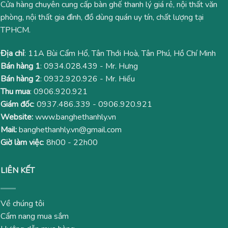
Cửa hàng chuyên cung cấp bàn ghế thanh lý giá rẻ, nội thất văn
phòng, nội thất gia đình, đồ dùng quán uy tín, chất lượng tại
TPHCM.
Địa chỉ
: 11A Bùi Cẩm Hổ, Tân Thới Hoà, Tân Phú, Hồ Chí Minh
Bán hàng 1
:
0934.028.439
- Mr. Hưng
Bán hàng 2
:
0932.920.926
- Mr. Hiếu
Thu mua
:
0906.920.921
Giám đốc
:
0937.486.339
-
0906.920.921
Website:
www.banghethanhly.vn
Mail:
banghethanhly.vn@gmail.com
Giờ làm việc
: 8h00 - 22h00
LIÊN KẾT
Về chúng tôi
Cẩm nang mua sắm