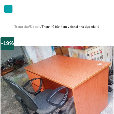
Skip
to
content
Trang chủ
/
Đã bán
/Thanh lý bàn làm việc tại nhà đẹp giá rẻ
-19%