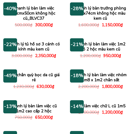
Thanh lý bàn làm việc
Thanh lý bàn trưởng phòng
-40%
-28%
80cmx50cm không hộc
1m6x74cm không hộc màu
cũ_BLVC37
kem cũ
Giá
Giá
Giá
Giá
500,000
₫
300,000
₫
1,600,000
₫
1,150,000
₫
gốc
hiện
gốc
hiện
là:
tại
là:
tại
500,000₫.
là:
1,600,000₫.
là:
300,000₫.
1,150
Thanh lý tủ hồ sơ 3 cánh có
Thanh lý bàn làm việc 1m2
-22%
-21%
kính màu kem cũ
có 2 hộc màu kem cũ
Giá
Giá
Giá
Giá
3,000,000
₫
2,350,000
₫
1,200,000
₫
950,000
₫
gốc
hiện
gốc
hiện
là:
tại
là:
tại
3,000,000₫.
là:
1,200,000₫.
là:
2,350,000₫.
950,00
Ghế chân quỳ bọc da cũ giá
Thanh lý bàn làm việc nhóm
-49%
-18%
rẻ
1m8 x 1m2 chân sắt
Giá
Giá
Giá
Giá
1,230,000
₫
630,000
₫
2,200,000
₫
1,800,000
₫
gốc
hiện
gốc
hiện
là:
tại
là:
tại
1,230,000₫.
là:
2,200,000₫.
là:
630,000₫.
1,800
Thanh lý bàn làm việc cũ
Bàn làm việc chữ L cũ 1m5
-13%
-14%
1m2 cao cấp 2 hộc
Giá
Giá
1,400,000
₫
1,200,000
₫
gốc
hiện
Giá
Giá
750,000
₫
650,000
₫
là:
tại
gốc
hiện
1,400,000₫.
là:
là:
tại
1,200
750,000₫.
là:
650,000₫.