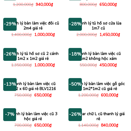
Giá
Giá
Giá
Giá
1,200,000
₫
940,000
₫
800,000
₫
650,000
₫
gốc
hiện
gốc
hiện
là:
tại
là:
tại
1,200,000₫.
là:
800,000₫.
là:
940,000₫.
650,000
Thanh lý bàn làm việc đôi cũ
Thanh lý tủ hồ sơ cửa lùa
-29%
-28%
2m4 giá rẻ
1m7 cũ
Giá
Giá
Giá
Giá
1,400,000
₫
1,000,000
₫
2,000,000
₫
1,450,000
₫
gốc
hiện
gốc
hiện
là:
tại
là:
tại
1,400,000₫.
là:
2,000,000₫.
là:
1,000,000₫.
1,450
Thanh lý tủ hồ sơ cũ 2 cánh
Thanh lý bàn làm việc cũ
-26%
-18%
1m2 x 1m2 giá rẻ
1m2 không hộc xám
Giá
Giá
Giá
Giá
1,350,000
₫
1,000,000
₫
550,000
₫
450,000
₫
gốc
hiện
gốc
hiện
là:
tại
là:
tại
1,350,000₫.
là:
550,000₫.
là:
1,000,000₫.
450,000
Thanh lý bàn làm việc cũ
Thanh lý bàn làm việc gỗ góc
-13%
-50%
1m2 x 60 giá rẻ BLV1216
L 1m2*1m2 cũ giá rẻ
Giá
Giá
Giá
Giá
750,000
₫
650,000
₫
1,200,000
₫
600,000
₫
gốc
hiện
gốc
hiện
là:
tại
là:
tại
750,000₫.
là:
1,200,000₫.
là:
650,000₫.
600,00
Thanh lý bàn làm việc cũ 3
Bàn bar chữ L cũ thanh lý giá
-7%
-26%
hộc giá rẻ
rẻ
Giá
Giá
Giá
Giá
700,000
₫
650,000
₫
1,140,000
₫
840,000
₫
gốc
hiện
gốc
hiện