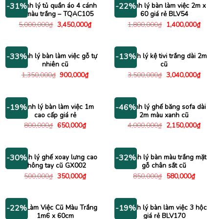
Thanh lý tủ quần áo 4 cánh
Thanh lý bàn làm việc 2m x
-31%
-22%
cũ màu trắng – TQAC105
60 giá rẻ BLV54
Giá
Giá
Giá
Giá
5,000,000
₫
3,450,000
₫
1,800,000
₫
1,400,000
₫
gốc
hiện
gốc
hiện
là:
tại
là:
tại
5,000,000₫.
là:
1,800,000₫.
là:
3,450,000₫.
1,400
Thanh lý bàn làm việc gỗ tự
Thanh lý kệ tivi trắng dài 2m
-33%
-13%
nhiên cũ
cũ
Giá
Giá
Giá
Giá
1,350,000
₫
900,000
₫
3,500,000
₫
3,040,000
₫
gốc
hiện
gốc
hiện
là:
tại
là:
tại
1,350,000₫.
là:
3,500,000₫.
là:
900,000₫.
3,040
Thanh lý bàn làm việc 1m
Thanh lý ghế băng sofa dài
-19%
-46%
cao cấp giá rẻ
2m màu xanh cũ
Giá
Giá
Giá
Giá
800,000
₫
650,000
₫
4,000,000
₫
2,150,000
₫
gốc
hiện
gốc
hiện
là:
tại
là:
tại
800,000₫.
là:
4,000,000₫.
là:
650,000₫.
2,150
Thanh lý ghế xoay lưng cao
Thanh lý bàn màu trắng mặt
-30%
-32%
không tay cũ GX002
gỗ chân sắt cũ
Giá
Giá
Giá
Giá
500,000
₫
350,000
₫
850,000
₫
580,000
₫
gốc
hiện
gốc
hiện
là:
tại
là:
tại
500,000₫.
là:
850,000₫.
là:
350,000₫.
580,000
Bàn Làm Việc Cũ Màu Trắng
Thanh lý bàn làm việc 3 hộc
-22%
-19%
1m6 x 60cm
giá rẻ BLV170