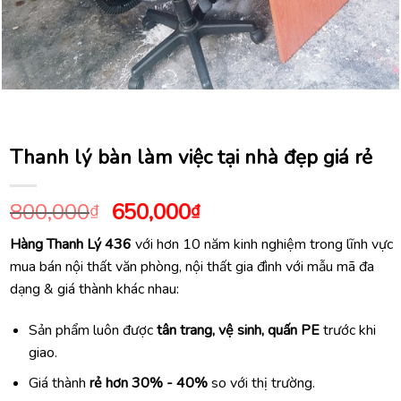
Thanh lý bàn làm việc tại nhà đẹp giá rẻ
Giá
Giá
800,000
650,000
₫
₫
gốc
hiện
Hàng Thanh Lý 436
với hơn 10 năm kinh nghiệm trong lĩnh vực
là:
tại
mua bán nội thất văn phòng, nội thất gia đình với mẫu mã đa
800,000₫.
là:
dạng & giá thành khác nhau:
650,000₫.
Sản phẩm luôn được
tân trang, vệ sinh, quấn PE
trước khi
giao.
Giá thành
rẻ hơn 30% - 40%
so với thị trường.