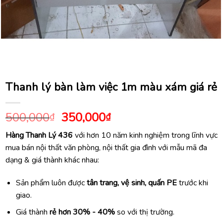
Thanh lý bàn làm việc 1m màu xám giá rẻ
Giá
Giá
500,000
350,000
₫
₫
gốc
hiện
Hàng Thanh Lý 436
với hơn 10 năm kinh nghiệm trong lĩnh vực
là:
tại
mua bán nội thất văn phòng, nội thất gia đình với mẫu mã đa
500,000₫.
là:
dạng & giá thành khác nhau:
350,000₫.
Sản phẩm luôn được
tân trang, vệ sinh, quấn PE
trước khi
giao.
Giá thành
rẻ hơn 30% - 40%
so với thị trường.