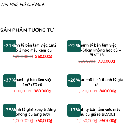
Tân Phú, Hồ Chí Minh
SẢN PHẨM TƯƠNG TỰ
Thanh lý bàn làm việc 1m2
Thanh lý bàn làm việc
-21%
-23%
có 2 hộc màu kem cũ
1m2x60cm không hộc cũ –
BLVC13
Giá
Giá
1,200,000
₫
950,000
₫
gốc
hiện
Giá
Giá
950,000
₫
730,000
₫
là:
tại
gốc
hiện
1,200,000₫.
là:
là:
tại
950,000₫.
950,000₫.
là:
730,000
Thanh lý bàn làm việc
Bàn bar chữ L cũ thanh lý giá
-37%
-26%
1m2x70 cũ
rẻ
Giá
Giá
Giá
Giá
600,000
₫
380,000
₫
1,140,000
₫
840,000
₫
gốc
hiện
gốc
hiện
là:
tại
là:
tại
600,000₫.
là:
1,140,000₫.
là:
380,000₫.
840,00
Thanh lý ghế xoay trưởng
Thanh lý bàn làm việc màu
-25%
-17%
phòng cũ lưng lưới
nâu cũ giá rẻ BLV001
Giá
Giá
Giá
Giá
1,000,000
₫
750,000
₫
1,150,000
₫
950,000
₫
gốc
hiện
gốc
hiện
là:
tại
là:
tại