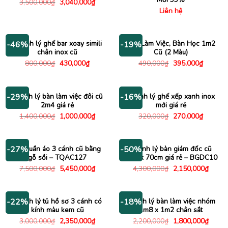
Giá
Giá
3,500,000
₫
3,040,000
₫
gốc
hiện
Liên hệ
là:
tại
3,500,000₫.
là:
3,040,000₫.
Thanh lý ghế bar xoay simili
Bàn Làm Việc, Bàn Học 1m2
-46%
-19%
chân inox cũ
Cũ (2 Màu)
Giá
Giá
Giá
Giá
800,000
₫
430,000
₫
490,000
₫
395,000
₫
gốc
hiện
gốc
hiện
là:
tại
là:
tại
800,000₫.
là:
490,000₫.
là:
430,000₫.
395,000
Thanh lý bàn làm việc đôi cũ
Thanh lý ghế xếp xanh inox
-29%
-16%
2m4 giá rẻ
mới giá rẻ
Giá
Giá
Giá
Giá
1,400,000
₫
1,000,000
₫
320,000
₫
270,000
₫
gốc
hiện
gốc
hiện
là:
tại
là:
tại
1,400,000₫.
là:
320,000₫.
là:
1,000,000₫.
270,000
Tủ quần áo 3 cánh cũ bằng
Thanh lý bàn giám đốc cũ
-27%
-50%
gỗ sồi – TQAC127
1m4 x 70cm giá rẻ – BGDC10
Giá
Giá
Giá
Giá
7,500,000
₫
5,450,000
₫
4,300,000
₫
2,150,000
₫
gốc
hiện
gốc
hiện
là:
tại
là:
tại
7,500,000₫.
là:
4,300,000₫.
là:
5,450,000₫.
2,150
Thanh lý tủ hồ sơ 3 cánh có
Thanh lý bàn làm việc nhóm
-22%
-18%
kính màu kem cũ
1m8 x 1m2 chân sắt
Giá
Giá
Giá
Giá
3,000,000
₫
2,350,000
₫
2,200,000
₫
1,800,000
₫
gốc
hiện
gốc
hiện