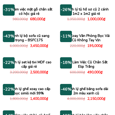
1,000,000₫.
là:
1,150,000₫.
là:
750,000₫.
950,00
Bàn làm việc mặt gỗ chân sắt
Thanh lý tủ hồ sơ cũ 2 cánh
-31%
-26%
có hộc giá rẻ
1m2 x 1m2 giá rẻ
Giá
Giá
Giá
Giá
980,000
₫
680,000
₫
1,350,000
₫
1,000,000
₫
gốc
hiện
gốc
hiện
là:
tại
là:
tại
980,000₫.
là:
1,350,000₫.
là:
680,000₫.
1,000
Thanh lý bộ sofa cũ sang
Ghế Xoay Văn Phòng Bọc Vải
-43%
-11%
trọng – BSFC175
Cũ Không Tay Vịn
Giá
Giá
Giá
Giá
6,000,000
₫
3,450,000
₫
220,000
₫
195,000
₫
gốc
hiện
gốc
hiện
là:
tại
là:
tại
6,000,000₫.
là:
220,000₫.
là:
3,450,000₫.
195,000
Thanh lý set kệ tivi MDF cao
Bàn Làm Việc Cũ Chân Sắt
-22%
-18%
cấp giá rẻ
Elip Trắng
Giá
Giá
Giá
Giá
3,200,000
₫
2,500,000
₫
600,000
₫
490,000
₫
gốc
hiện
gốc
hiện
là:
tại
là:
tại
3,200,000₫.
là:
600,000₫.
là:
2,500,000₫.
490,000
Thanh lý ghế xoay cao cấp
Thanh lý ghế băng sofa dài
-22%
-46%
bọc simili mới 99%
2m màu xanh cũ
Giá
Giá
Giá
Giá
1,800,000
₫
1,400,000
₫
4,000,000
₫
2,150,000
₫
gốc
hiện
gốc
hiện
là:
tại
là:
tại
1,800,000₫.
là:
4,000,000₫.
là:
1,400,000₫.
2,150