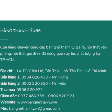
là:
tại
là:
tại
3,000,000₫.
là:
2,200,000₫.
là:
2,350,000₫.
1,800
HÀNG THANH LÝ 436
Cửa hàng chuyên cung cấp bàn ghế thanh lý giá rẻ, nội thất văn
phòng, nội thất gia đình, đồ dùng quán uy tín, chất lượng tại
TPHCM.
Địa chỉ
: 11A Bùi Cẩm Hổ, Tân Thới Hoà, Tân Phú, Hồ Chí Minh
Bán hàng 1
:
0934.028.439
- Mr. Hưng
Bán hàng 2
:
0932.920.926
- Mr. Hiếu
Thu mua
:
0906.920.921
Giám đốc
:
0937.486.339
-
0906.920.921
Website:
www.banghethanhly.vn
Mail:
banghethanhly.vn@gmail.com