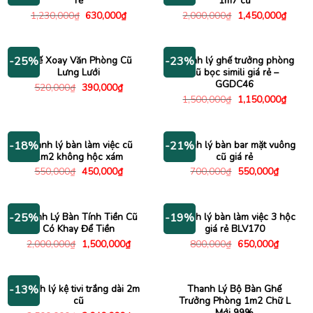
rẻ
1m7 cũ
Giá
Giá
Giá
Giá
1,230,000
₫
630,000
₫
2,000,000
₫
1,450,000
₫
gốc
hiện
gốc
hiện
là:
tại
là:
tại
1,230,000₫.
là:
2,000,000₫.
là:
630,000₫.
1,450
Ghế Xoay Văn Phòng Cũ
Thanh lý ghế trưởng phòng
-25%
-23%
Lưng Lưới
cũ bọc simili giá rẻ –
GGDC46
Giá
Giá
520,000
₫
390,000
₫
gốc
hiện
Giá
Giá
1,500,000
₫
1,150,000
₫
là:
tại
gốc
hiện
520,000₫.
là:
là:
tại
390,000₫.
1,500,000₫.
là:
1,150
Thanh lý bàn làm việc cũ
Thanh lý bàn bar mặt vuông
-18%
-21%
1m2 không hộc xám
cũ giá rẻ
Giá
Giá
Giá
Giá
550,000
₫
450,000
₫
700,000
₫
550,000
₫
gốc
hiện
gốc
hiện
là:
tại
là:
tại
550,000₫.
là:
700,000₫.
là:
450,000₫.
550,000
Thanh Lý Bàn Tính Tiền Cũ
Thanh lý bàn làm việc 3 hộc
-25%
-19%
Có Khay Để Tiền
giá rẻ BLV170
Giá
Giá
Giá
Giá
2,000,000
₫
1,500,000
₫
800,000
₫
650,000
₫
gốc
hiện
gốc
hiện
là:
tại
là:
tại
2,000,000₫.
là:
800,000₫.
là:
1,500,000₫.
650,000
Thanh lý kệ tivi trắng dài 2m
Thanh Lý Bộ Bàn Ghế
-13%
cũ
Trưởng Phòng 1m2 Chữ L
Mới 99%