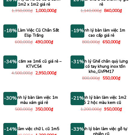
1m2 x 1m2 giá rẻ
rẻ
Giá
Giá
Giá
Giá
1,350,000
₫
1,000,000
₫
1,140,000
₫
840,000
₫
gốc
hiện
gốc
hiện
là:
tại
là:
tại
1,350,000₫.
là:
1,140,000₫.
là:
1,000,000₫.
840,00
Bàn Làm Việc Cũ Chân Sắt
Thanh lý bàn làm việc 1m
-18%
-19%
Elip Trắng
cao cấp giá rẻ
Giá
Giá
Giá
Giá
600,000
₫
490,000
₫
800,000
₫
650,000
₫
gốc
hiện
gốc
hiện
là:
tại
là:
tại
600,000₫.
là:
800,000₫.
là:
490,000₫.
650,000
Kệ tivi căm xe 1m6 cũ giá rẻ –
Thanh lý Ghế chân quỳ lưng
-34%
-31%
KTVC54
lưới có tay khung inox tồn
kho_GVPM17
Giá
Giá
4,500,000
₫
2,950,000
₫
gốc
hiện
Giá
Giá
800,000
₫
550,000
₫
là:
tại
gốc
hiện
4,500,000₫.
là:
là:
tại
2,950,000₫.
800,000₫.
là:
550,000
Thanh lý bàn làm việc 1m
Thanh lý bàn làm việc 1m2
-30%
-21%
màu xám giá rẻ
có 2 hộc màu kem cũ
Giá
Giá
Giá
Giá
500,000
₫
350,000
₫
1,200,000
₫
950,000
₫
gốc
hiện
gốc
hiện
là:
tại
là:
tại
500,000₫.
là:
1,200,000₫.
là:
350,000₫.
950,00
Bàn làm việc chữ L cũ 1m5
Thanh lý bàn làm việc gỗ tự
-14%
-33%
nhiên cũ