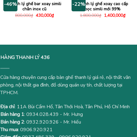
Thanh lý ghế bar xoay simili
Thanh lý ghế xoay cao cấp
-46%
-22%
chân inox cũ
bọc simili mới 99%
Giá
Giá
Giá
Giá
800,000
₫
430,000
₫
1,800,000
₫
1,400,000
₫
gốc
hiện
gốc
hiện
là:
tại
là:
tại
800,000₫.
là:
1,800,000₫.
là:
430,000₫.
1,400
HÀNG THANH LÝ 436
Cửa hàng chuyên cung cấp bàn ghế thanh lý giá rẻ, nội thất văn
phòng, nội thất gia đình, đồ dùng quán uy tín, chất lượng tại
TPHCM.
Địa chỉ
: 11A Bùi Cẩm Hổ, Tân Thới Hoà, Tân Phú, Hồ Chí Minh
Bán hàng 1
:
0934.028.439
- Mr. Hưng
Bán hàng 2
:
0932.920.926
- Mr. Hiếu
Thu mua
:
0906.920.921