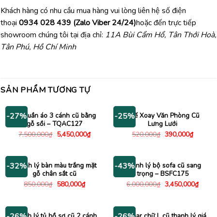
Khách hàng có nhu cầu mua hàng vui lòng liên hệ số điện
thoại
0934 028 439 (Zalo Viber 24/24)
hoặc đến trực tiếp
showroom chúng tôi tại địa chỉ:
11A Bùi Cẩm Hổ, Tân Thới Hoà,
Tân Phú, Hồ Chí Minh
SẢN PHẨM TƯƠNG TỰ
Tủ quần áo 3 cánh cũ bằng
Ghế Xoay Văn Phòng Cũ
-27%
-25%
gỗ sồi – TQAC127
Lưng Lưới
Giá
Giá
Giá
Giá
7,500,000
₫
5,450,000
₫
520,000
₫
390,000
₫
gốc
hiện
gốc
hiện
là:
tại
là:
tại
7,500,000₫.
là:
520,000₫.
là:
5,450,000₫.
390,000
Thanh lý bàn màu trắng mặt
Thanh lý bộ sofa cũ sang
-32%
-43%
gỗ chân sắt cũ
trọng – BSFC175
Giá
Giá
Giá
Giá
850,000
₫
580,000
₫
6,000,000
₫
3,450,000
₫
gốc
hiện
gốc
hiện
là:
tại
là:
tại
850,000₫.
là:
6,000,000₫.
là:
580,000₫.
3,450
Thanh lý tủ hồ sơ cũ 2 cánh
Bàn bar chữ L cũ thanh lý giá
-26%
-26%