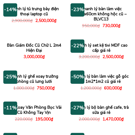
1,500,000₫.
là:
1,150
Thanh lý tủ trưng bày điện
Thanh lý bàn làm việc
-14%
-23%
thoại laptop cũ
1m2x60cm không hộc cũ –
BLVC13
Giá
Giá
2,900,000
₫
2,500,000
₫
gốc
hiện
Giá
Giá
950,000
₫
730,000
₫
là:
tại
gốc
hiện
2,900,000₫.
là:
là:
tại
2,500,000₫.
950,000₫.
là:
730,000
Bàn Giám Đốc Cũ Chữ L 2m4
Thanh lý set kệ tivi MDF cao
-22%
Hiện Đại
cấp giá rẻ
Giá
Giá
3,000,000
₫
3,200,000
₫
2,500,000
₫
gốc
hiện
là:
tại
3,200,000₫.
là:
2,500
Thanh lý ghế xoay trưởng
Thanh lý bàn làm việc gỗ góc
-25%
-50%
phòng cũ lưng lưới
L 1m2*1m2 cũ giá rẻ
Giá
Giá
Giá
Giá
1,000,000
₫
750,000
₫
1,200,000
₫
600,000
₫
gốc
hiện
gốc
hiện
là:
tại
là:
tại
1,000,000₫.
là:
1,200,000₫.
là:
750,000₫.
600,00
Ghế Xoay Văn Phòng Bọc Vải
Thanh lý bộ bàn ghế cafe, trà
-11%
-27%
Cũ Không Tay Vịn
sữa giá rẻ
Giá
Giá
Giá
Giá
220,000
₫
195,000
₫
2,000,000
₫
1,470,000
₫
gốc
hiện
gốc
hiện
là:
tại
là:
tại
220,000₫.
là:
2,000,000₫.
là:
195,000₫.
1,470