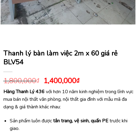
Thanh lý bàn làm việc 2m x 60 giá rẻ
BLV54
Giá
Giá
1,800,000
1,400,000
₫
₫
gốc
hiện
Hàng Thanh Lý 436
với hơn 10 năm kinh nghiệm trong lĩnh vực
là:
tại
mua bán nội thất văn phòng, nội thất gia đình với mẫu mã đa
1,800,000₫.
là:
dạng & giá thành khác nhau:
1,400,000₫.
Sản phẩm luôn được
tân trang, vệ sinh, quấn PE
trước khi
giao.