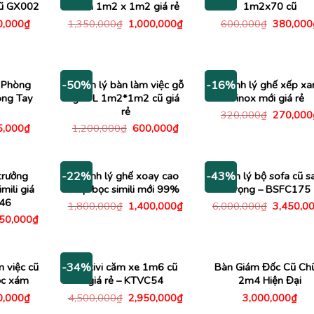
cũ GX002
cánh 1m2 x 1m2 giá rẻ
1m2x70 cũ
Giá
Giá
Giá
Giá
0,000
₫
1,350,000
₫
1,000,000
₫
600,000
₫
380,000
c
hiện
gốc
hiện
gốc
tại
là:
tại
là:
,000₫.
là:
1,350,000₫.
là:
600,000
350,000₫.
1,000,000₫.
 Phòng
Thanh lý bàn làm việc gỗ
Thanh lý ghế xếp xa
-50%
-16%
ông Tay
góc L 1m2*1m2 cũ giá
inox mới giá rẻ
rẻ
Giá
320,000
₫
270,000
gốc
Giá
Giá
Giá
5,000
₫
1,200,000
₫
600,000
₫
là:
c
hiện
gốc
hiện
320,000
tại
là:
tại
,000₫.
là:
1,200,000₫.
là:
195,000₫.
600,000₫.
trưởng
Thanh lý ghế xoay cao
Thanh lý bộ sofa cũ s
-22%
-43%
mili giá
cấp bọc simili mới 99%
trọng – BSFC175
C46
Giá
Giá
Giá
1,800,000
₫
1,400,000
₫
6,000,000
₫
3,450,0
gốc
hiện
gốc
Giá
150,000
₫
là:
tại
là:
c
hiện
1,800,000₫.
là:
6,000,00
tại
1,400,000₫.
00,000₫.
là:
1,150,000₫.
m việc cũ
Kệ tivi căm xe 1m6 cũ
Bàn Giám Đốc Cũ Ch
-34%
ộc xám
giá rẻ – KTVC54
2m4 Hiện Đại
Giá
Giá
Giá
0,000
₫
4,500,000
₫
2,950,000
₫
3,000,000
₫
c
hiện
gốc
hiện