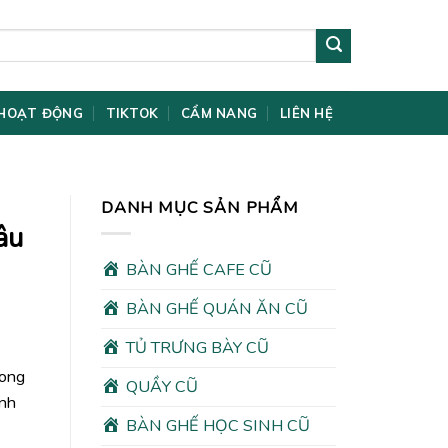
HOẠT ĐỘNG
TIKTOK
CẨM NANG
LIÊN HỆ
DANH MỤC SẢN PHẨM
âu
BÀN GHẾ CAFE CŨ
BÀN GHẾ QUÁN ĂN CŨ
TỦ TRƯNG BÀY CŨ
rong
QUẦY CŨ
ình
BÀN GHẾ HỌC SINH CŨ