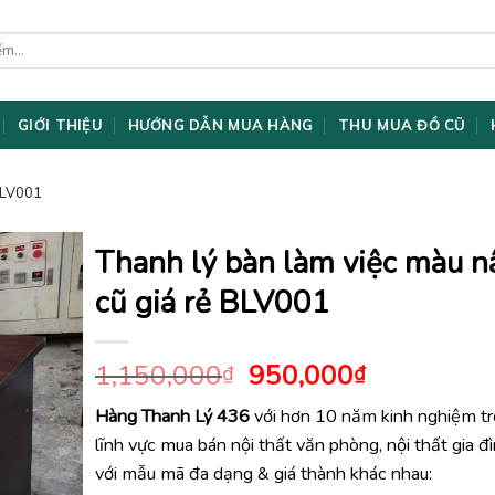
GIỚI THIỆU
HƯỚNG DẪN MUA HÀNG
THU MUA ĐỒ CŨ
 BLV001
Thanh lý bàn làm việc màu n
cũ giá rẻ BLV001
Giá
Giá
1,150,000
950,000
₫
₫
gốc
hiện
Hàng Thanh Lý 436
với hơn 10 năm kinh nghiệm t
là:
tại
lĩnh vực mua bán nội thất văn phòng, nội thất gia đ
1,150,000₫.
là:
950,000₫.
với mẫu mã đa dạng & giá thành khác nhau: