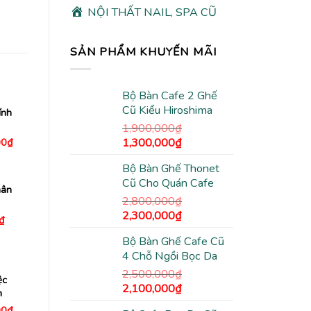
NỘI THẤT NAIL, SPA CŨ
SẢN PHẨM KHUYẾN MÃI
Bộ Bàn Cafe 2 Ghế
Cũ Kiểu Hiroshima
ính
1,900,000
₫
Giá
Giá
Giá
1,300,000
₫
00
₫
hiện
gốc
hiện
tại
Bộ Bàn Ghế Thonet
là:
tại
0₫.
là:
3,000,000₫.
Cũ Cho Quán Cafe
1,900,000₫.
là:
hân
1,300,000₫.
2,800,000
₫
Giá
Giá
2,300,000
₫
Giá
₫
hiện
gốc
hiện
tại
Bộ Bàn Ghế Cafe Cũ
là:
tại
₫.
là:
4 Chỗ Ngồi Bọc Da
195,000₫.
2,800,000₫.
là:
2,300,000₫.
2,500,000
₫
ệc
Giá
Giá
2,100,000
₫
n
gốc
hiện
Giá
00
₫