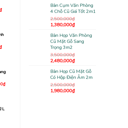
gốc
hiện
Bàn Cụm Văn Phòng
là:
tại
Giá
₫
4 Chỗ Cũ Giá Tốt 2m1
1,200,000₫.
là:
hiện
tại
940,000₫.
2,500,000
₫
₫.
là:
Giá
Giá
1,380,000
₫
380,000₫.
gốc
hiện
nh
Bàn Họp Văn Phòng
là:
tại
Cũ Mặt Gỗ Sang
2,500,000₫.
là:
Giá
₫
Trọng 3m2
1,380,000₫.
hiện
3,500,000
₫
tại
₫.
là:
Giá
Giá
2,480,000
₫
270,000₫.
gốc
hiện
Bàn Họp Cũ Mặt Gỗ
ang
là:
tại
Có Hộp Điện Âm 2m
3,500,000₫.
là:
Giá
00
₫
2,480,000₫.
2,500,000
₫
hiện
Giá
Giá
1,980,000
₫
tại
0₫.
là:
gốc
hiện
3,450,000₫.
là:
tại
2,500,000₫.
là:
ữ L
1,980,000₫.