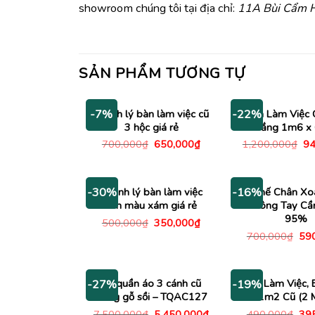
showroom chúng tôi tại địa chỉ:
11A Bùi Cẩm H
SẢN PHẨM TƯƠNG TỰ
Thanh lý bàn làm việc cũ
Bàn Làm Việc 
-7%
-22%
3 hộc giá rẻ
Trắng 1m6 x
Giá
Giá
Gi
700,000
₫
650,000
₫
1,200,000
₫
94
gốc
hiện
gố
là:
tại
là:
700,000₫.
là:
1,
650,000₫.
Thanh lý bàn làm việc
Ghế Chân Xo
-30%
-16%
1m màu xám giá rẻ
Không Tay C
95%
Giá
Giá
500,000
₫
350,000
₫
gốc
hiện
Giá
700,000
₫
59
là:
tại
gố
500,000₫.
là:
là:
350,000₫.
700
Tủ quần áo 3 cánh cũ
Bàn Làm Việc, 
-27%
-19%
bằng gỗ sồi – TQAC127
1m2 Cũ (2 
Giá
Giá
Giá
7,500,000
₫
5,450,000
₫
490,000
₫
39