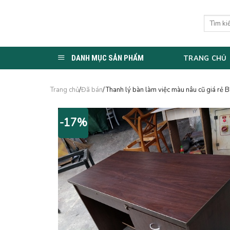
Skip
to
Tìm
kiếm:
content
DANH MỤC SẢN PHẨM
TRANG CHỦ
Trang chủ
/
Đã bán
/Thanh lý bàn làm việc màu nâu cũ giá rẻ
-17%