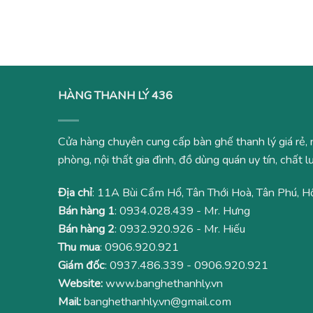
là:
tại
là:
3,200,000₫.
là:
550
2,500,000₫.
HÀNG THANH LÝ 436
Cửa hàng chuyên cung cấp bàn ghế thanh lý giá rẻ, 
phòng, nội thất gia đình, đồ dùng quán uy tín, chất
Địa chỉ
: 11A Bùi Cẩm Hổ, Tân Thới Hoà, Tân Phú, H
Bán hàng 1
:
0934.028.439
- Mr. Hưng
Bán hàng 2
:
0932.920.926
- Mr. Hiếu
Thu mua
:
0906.920.921
Giám đốc
:
0937.486.339
-
0906.920.921
Website:
www.banghethanhly.vn
Mail:
banghethanhly.vn@gmail.com