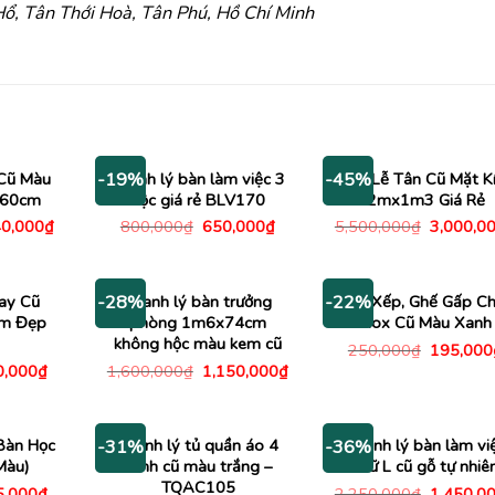
ổ, Tân Thới Hoà, Tân Phú, Hồ Chí Minh
Cũ Màu
Thanh lý bàn làm việc 3
Bàn Lễ Tân Cũ Mặt K
-19%
-45%
 60cm
hộc giá rẻ BLV170
2mx1m3 Giá Rẻ
á
Giá
Giá
Giá
Giá
0,000
₫
800,000
₫
650,000
₫
5,500,000
₫
3,000,0
c
hiện
gốc
hiện
gốc
tại
là:
tại
là:
200,000₫.
là:
800,000₫.
là:
5,500,00
940,000₫.
650,000₫.
ay Cũ
Thanh lý bàn trưởng
Ghế Xếp, Ghế Gấp C
-28%
-22%
ầm Đẹp
phòng 1m6x74cm
Inox Cũ Màu Xanh
không hộc màu kem cũ
Giá
250,000
₫
195,000
gốc
Giá
Giá
Giá
0,000
₫
1,600,000
₫
1,150,000
₫
là:
c
hiện
gốc
hiện
250,000
tại
là:
tại
,000₫.
là:
1,600,000₫.
là:
590,000₫.
1,150,000₫.
Bàn Học
Thanh lý tủ quần áo 4
Thanh lý bàn làm vi
-31%
-36%
Màu)
cánh cũ màu trắng –
chữ L cũ gỗ tự nhiê
TQAC105
Giá
Giá
5,000
₫
2,250,000
₫
1,450,0