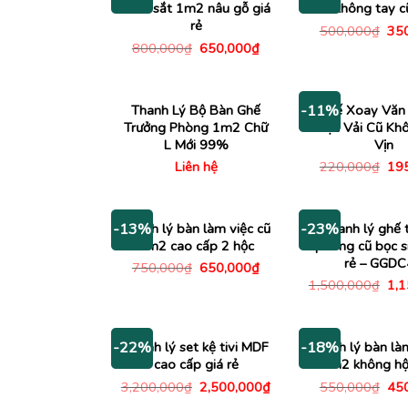
chân sắt 1m2 nâu gỗ giá
cao không tay 
rẻ
Giá
500,000
₫
35
gố
Giá
Giá
800,000
₫
650,000
₫
là:
gốc
hiện
500
là:
tại
800,000₫.
là:
650,000₫.
Thanh Lý Bộ Bàn Ghế
Ghế Xoay Văn
-11%
Trưởng Phòng 1m2 Chữ
Bọc Vải Cũ Kh
L Mới 99%
Vịn
Giá
Liên hệ
220,000
₫
19
gố
là:
220
Thanh lý bàn làm việc cũ
Thanh lý ghế 
-13%
-23%
1m2 cao cấp 2 hộc
phòng cũ bọc si
rẻ – GGD
Giá
Giá
750,000
₫
650,000
₫
gốc
hiện
Giá
1,500,000
₫
1,
là:
tại
gố
750,000₫.
là:
là:
650,000₫.
1,5
Thanh lý set kệ tivi MDF
Thanh lý bàn là
-22%
-18%
cao cấp giá rẻ
1m2 không h
Giá
Giá
Giá
3,200,000
₫
2,500,000
₫
550,000
₫
45
gốc
hiện
gố