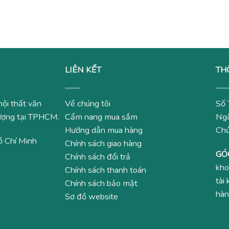
tại
là:
tại
,000₫.
là:
4,500,000₫.
là:
450,000₫.
2,950,000₫.
LIÊN KẾT
TH
nội thất văn
Về chúng tôi
Số 
 lượng tại TPHCM.
Cẩm nang mua sắm
Ngâ
Hướng dẫn mua hàng
Ch
ồ Chí Minh
Chính sách giao hàng
GÓ
Chính sách đổi trả
kho
Chính sách thanh toán
tài
Chính sách bảo mật
hàn
Sơ đồ website