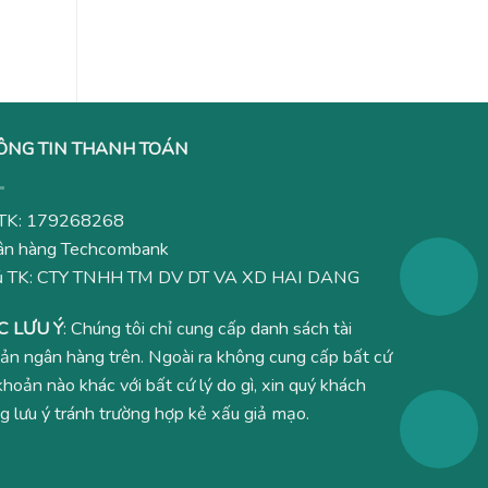
ÔNG TIN THANH TOÁN
TK: 179268268
n hàng Techcombank
ủ TK: CTY TNHH TM DV DT VA XD HAI DANG
C LƯU Ý
: Chúng tôi chỉ cung cấp danh sách tài
ản ngân hàng trên. Ngoài ra không cung cấp bất cứ
 khoản nào khác với bất cứ lý do gì, xin quý khách
g lưu ý tránh trường hợp kẻ xấu giả mạo.