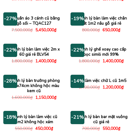
gốc
hiện
gốc
hiện
là:
tại
là:
tại
1,350,000₫.
là:
1,650,000₫.
là:
1,000,000₫.
1,000
Tủ quần áo 3 cánh cũ bằng
Thanh lý bàn làm việc chân
-27%
-19%
gỗ sồi – TQAC127
sắt 1m2 nâu gỗ giá rẻ
Giá
Giá
Giá
Giá
7,500,000
₫
5,450,000
₫
800,000
₫
650,000
₫
gốc
hiện
gốc
hiện
là:
tại
là:
tại
7,500,000₫.
là:
800,000₫.
là:
5,450,000₫.
650,000
Thanh lý bàn làm việc 2m x
Thanh lý ghế xoay cao cấp
-22%
-22%
60 giá rẻ BLV54
bọc simili mới 99%
Giá
Giá
Giá
Giá
1,800,000
₫
1,400,000
₫
1,800,000
₫
1,400,000
₫
gốc
hiện
gốc
hiện
là:
tại
là:
tại
1,800,000₫.
là:
1,800,000₫.
là:
1,400,000₫.
1,400
Thanh lý bàn trưởng phòng
Bàn làm việc chữ L cũ 1m5
-28%
-14%
1m6x74cm không hộc màu
Giá
Giá
1,400,000
₫
1,200,000
₫
gốc
hiện
kem cũ
là:
tại
Giá
Giá
1,600,000
₫
1,150,000
₫
1,400,000₫.
là:
gốc
hiện
1,200
là:
tại
1,600,000₫.
là:
1,150,000₫.
Thanh lý bàn làm việc cũ
Thanh lý bàn bar mặt vuông
-18%
-21%
1m2 không hộc xám
cũ giá rẻ
Giá
Giá
Giá
Giá
550,000
₫
450,000
₫
700,000
₫
550,000
₫
gốc
hiện
gốc
hiện