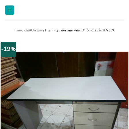
Skip
to
content
Trang chủ
/
Đã bán
/Thanh lý bàn làm việc 3 hộc giá rẻ BLV170
-19%