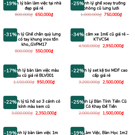
Thanh lý bàn làm việc tại nhà
Thanh lý ghế xoay trưởng
-19%
-25%
đẹp giá rẻ
phòng cũ lưng lưới
Giá
Giá
Giá
Giá
800,000
₫
650,000
₫
1,000,000
₫
750,000
₫
gốc
hiện
gốc
hiện
là:
tại
là:
tại
800,000₫.
là:
1,000,000₫.
là:
650,000₫.
750,00
Thanh lý Ghế chân quỳ lưng
Kệ tivi căm xe 1m6 cũ giá rẻ –
-31%
-34%
lưới có tay khung inox tồn
KTVC54
kho_GVPM17
Giá
Giá
4,500,000
₫
2,950,000
₫
gốc
hiện
Giá
Giá
800,000
₫
550,000
₫
là:
tại
gốc
hiện
4,500,000₫.
là:
là:
tại
2,950
800,000₫.
là:
550,000₫.
Thanh lý bàn làm việc màu
Thanh lý set kệ tivi MDF cao
-17%
-22%
nâu cũ giá rẻ BLV001
cấp giá rẻ
Giá
Giá
Giá
Giá
1,150,000
₫
950,000
₫
3,200,000
₫
2,500,000
₫
gốc
hiện
gốc
hiện
là:
tại
là:
tại
1,150,000₫.
là:
3,200,000₫.
là:
950,000₫.
2,500
Thanh lý tủ hồ sơ 3 cánh có
Thanh Lý Bàn Tính Tiền Cũ
-22%
-25%
kính màu kem cũ
Có Khay Để Tiền
Giá
Giá
Giá
Giá
3,000,000
₫
2,350,000
₫
2,000,000
₫
1,500,000
₫
gốc
hiện
gốc
hiện
là:
tại
là:
tại
3,000,000₫.
là:
2,000,000₫.
là:
2,350,000₫.
1,500
Thanh lý bàn làm việc 1m
Bàn Làm Việc, Bàn Học 1m2
-19%
-19%