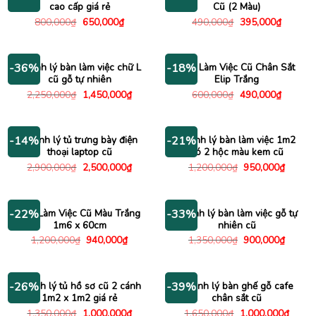
cao cấp giá rẻ
Cũ (2 Màu)
Giá
Giá
Giá
Giá
800,000
₫
650,000
₫
490,000
₫
395,000
₫
gốc
hiện
gốc
hiện
là:
tại
là:
tại
800,000₫.
là:
490,000₫.
là:
650,000₫.
395,000
Thanh lý bàn làm việc chữ L
Bàn Làm Việc Cũ Chân Sắt
-36%
-18%
cũ gỗ tự nhiên
Elip Trắng
Giá
Giá
Giá
Giá
2,250,000
₫
1,450,000
₫
600,000
₫
490,000
₫
gốc
hiện
gốc
hiện
là:
tại
là:
tại
2,250,000₫.
là:
600,000₫.
là:
1,450,000₫.
490,000
Thanh lý tủ trưng bày điện
Thanh lý bàn làm việc 1m2
-14%
-21%
thoại laptop cũ
có 2 hộc màu kem cũ
Giá
Giá
Giá
Giá
2,900,000
₫
2,500,000
₫
1,200,000
₫
950,000
₫
gốc
hiện
gốc
hiện
là:
tại
là:
tại
2,900,000₫.
là:
1,200,000₫.
là:
2,500,000₫.
950,00
Bàn Làm Việc Cũ Màu Trắng
Thanh lý bàn làm việc gỗ tự
-22%
-33%
1m6 x 60cm
nhiên cũ
Giá
Giá
Giá
Giá
1,200,000
₫
940,000
₫
1,350,000
₫
900,000
₫
gốc
hiện
gốc
hiện
là:
tại
là:
tại
1,200,000₫.
là:
1,350,000₫.
là:
940,000₫.
900,00
Thanh lý tủ hồ sơ cũ 2 cánh
Thanh lý bàn ghế gỗ cafe
-26%
-39%
1m2 x 1m2 giá rẻ
chân sắt cũ
Giá
Giá
Giá
Giá
1,350,000
₫
1,000,000
₫
1,650,000
₫
1,000,000
₫