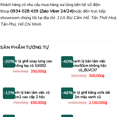
Khách hàng có nhu cầu mua hàng vui lòng liên hệ số điện
thoại
0934 028 439 (Zalo Viber 24/24)
hoặc đến trực tiếp
showroom chúng tôi tại địa chỉ:
11A Bùi Cẩm Hổ, Tân Thới Hoà,
Tân Phú, Hồ Chí Minh
SẢN PHẨM TƯƠNG TỰ
Thanh lý ghế xoay lưng cao
Thanh lý bàn làm việc
-30%
-40%
không tay cũ GX002
80cmx50cm không hộc
cũ_BLVC37
Giá
Giá
500,000
₫
350,000
₫
gốc
hiện
Giá
Giá
500,000
₫
300,000
₫
là:
tại
gốc
hiện
500,000₫.
là:
là:
tại
350,000₫.
500,000₫.
là:
300,000
Thanh lý bàn làm việc cũ
Thanh lý ghế băng sofa dài
-13%
-46%
1m2 cao cấp 2 hộc
2m màu xanh cũ
Giá
Giá
Giá
Giá
750,000
₫
650,000
₫
4,000,000
₫
2,150,000
₫
gốc
hiện
gốc
hiện
là:
tại
là:
tại
750,000₫.
là:
4,000,000₫.
là:
650,000₫.
2,150