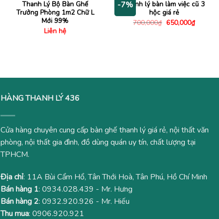
Thanh Lý Bộ Bàn Ghế
Thanh lý bàn làm việc cũ 3
-7%
Trưởng Phòng 1m2 Chữ L
hộc giá rẻ
Mới 99%
Giá
Giá
700,000
₫
650,000
₫
gốc
hiện
Liên hệ
là:
tại
700,000₫.
là:
650,000
HÀNG THANH LÝ 436
Cửa hàng chuyên cung cấp bàn ghế thanh lý giá rẻ, nội thất văn
phòng, nội thất gia đình, đồ dùng quán uy tín, chất lượng tại
TPHCM.
Địa chỉ
: 11A Bùi Cẩm Hổ, Tân Thới Hoà, Tân Phú, Hồ Chí Minh
Bán hàng 1
:
0934.028.439
- Mr. Hưng
Bán hàng 2
:
0932.920.926
- Mr. Hiếu
Thu mua
:
0906.920.921