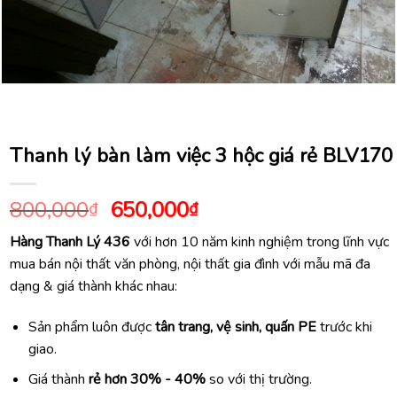
Thanh lý bàn làm việc 3 hộc giá rẻ BLV170
Giá
Giá
800,000
650,000
₫
₫
gốc
hiện
Hàng Thanh Lý 436
với hơn 10 năm kinh nghiệm trong lĩnh vực
là:
tại
mua bán nội thất văn phòng, nội thất gia đình với mẫu mã đa
800,000₫.
là:
dạng & giá thành khác nhau:
650,000₫.
Sản phẩm luôn được
tân trang, vệ sinh, quấn PE
trước khi
giao.
Giá thành
rẻ hơn 30% - 40%
so với thị trường.