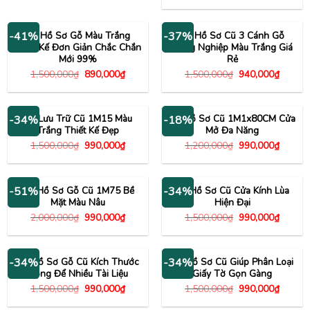
1,200,000₫.
là:
là:
tại
840,000₫.
1,500,000₫.
là:
890,00
Tủ Hồ Sơ Gỗ Màu Trắng
Tủ Hồ Sơ Cũ 3 Cánh Gỗ
-41%
-37%
Thiết Kế Đơn Giản Chắc Chắn
Công Nghiệp Màu Trắng Giá
Mới 99%
Rẻ
Giá
Giá
Giá
Giá
1,500,000
₫
890,000
₫
1,500,000
₫
940,000
₫
gốc
hiện
gốc
hiện
là:
tại
là:
tại
1,500,000₫.
là:
1,500,000₫.
là:
890,000₫.
940,00
Tủ Lưu Trữ Cũ 1M15 Màu
Tủ Hồ Sơ Cũ 1M1x80CM Cửa
-34%
-18%
Trắng Thiết Kế Đẹp
Mở Đa Năng
Giá
Giá
Giá
Giá
1,500,000
₫
990,000
₫
1,200,000
₫
990,000
₫
gốc
hiện
gốc
hiện
là:
tại
là:
tại
1,500,000₫.
là:
1,200,000₫.
là:
990,000₫.
990,00
Tủ Hồ Sơ Gỗ Cũ 1M75 Bề
Tủ Hồ Sơ Cũ Cửa Kính Lùa
-51%
-34%
Mặt Màu Nâu
Hiện Đại
Giá
Giá
Giá
Giá
2,000,000
₫
990,000
₫
1,500,000
₫
990,000
₫
gốc
hiện
gốc
hiện
là:
tại
là:
tại
2,000,000₫.
là:
1,500,000₫.
là:
990,000₫.
990,00
Tủ Hồ Sơ Gỗ Cũ Kích Thước
Tủ Hồ Sơ Cũ Giúp Phân Loại
-34%
-34%
Rộng Để Nhiều Tài Liệu
Giấy Tờ Gọn Gàng
Giá
Giá
Giá
Giá
1,500,000
₫
990,000
₫
1,500,000
₫
990,000
₫
gốc
hiện
gốc
hiện
là:
tại
là:
tại