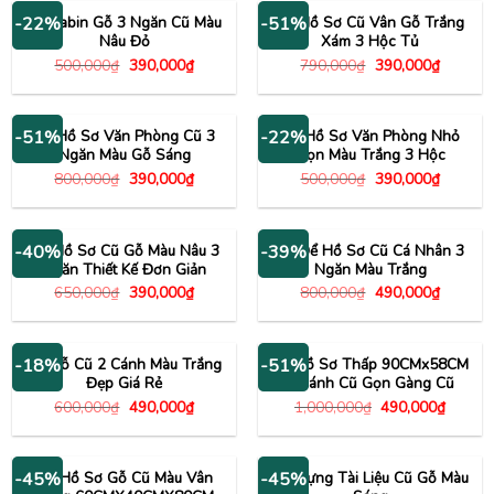
340,000₫.
390,000
Tủ Cabin Gỗ 3 Ngăn Cũ Màu
Tủ Hồ Sơ Cũ Vân Gỗ Trắng
-22%
-51%
Nâu Đỏ
Xám 3 Hộc Tủ
Giá
Giá
Giá
Giá
500,000
₫
390,000
₫
790,000
₫
390,000
₫
gốc
hiện
gốc
hiện
là:
tại
là:
tại
500,000₫.
là:
790,000₫.
là:
390,000₫.
390,000
Tủ Hồ Sơ Văn Phòng Cũ 3
Tủ Hồ Sơ Văn Phòng Nhỏ
-51%
-22%
Ngăn Màu Gỗ Sáng
Gọn Màu Trắng 3 Hộc
Giá
Giá
Giá
Giá
800,000
₫
390,000
₫
500,000
₫
390,000
₫
gốc
hiện
gốc
hiện
là:
tại
là:
tại
800,000₫.
là:
500,000₫.
là:
390,000₫.
390,000
Tủ Hồ Sơ Cũ Gỗ Màu Nâu 3
Tủ Để Hồ Sơ Cũ Cá Nhân 3
-40%
-39%
Ngăn Thiết Kế Đơn Giản
Ngăn Màu Trắng
Giá
Giá
Giá
Giá
650,000
₫
390,000
₫
800,000
₫
490,000
₫
gốc
hiện
gốc
hiện
là:
tại
là:
tại
650,000₫.
là:
800,000₫.
là:
390,000₫.
490,000
Tủ Gỗ Cũ 2 Cánh Màu Trắng
Tủ Hồ Sơ Thấp 90CMx58CM
-18%
-51%
Đẹp Giá Rẻ
2 Cánh Cũ Gọn Gàng Cũ
Giá
Giá
Giá
Giá
600,000
₫
490,000
₫
1,000,000
₫
490,000
₫
gốc
hiện
gốc
hiện
là:
tại
là:
tại
600,000₫.
là:
1,000,000₫.
là:
490,000₫.
490,00
Tủ Hồ Sơ Gỗ Cũ Màu Vân
Tủ Đựng Tài Liệu Cũ Gỗ Màu
-45%
-45%