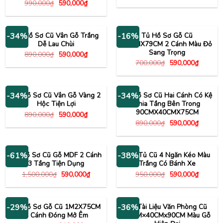
gốc
hiện
Giá
Giá
990,000
₫
590,000
₫
là:
tại
gốc
hiện
790,000₫.
là:
là:
tại
590,000
990,000₫.
là:
590,000₫.
Tủ Hồ Sơ Cũ Vân Gỗ Trắng
Tủ Hồ Sơ Gỗ Cũ
-34%
-16%
Dễ Lau Chùi
88CMX79CM 2 Cánh Màu Đỏ
Sang Trọng
Giá
Giá
890,000
₫
590,000
₫
gốc
hiện
Giá
Giá
700,000
₫
590,000
₫
là:
tại
gốc
hiện
890,000₫.
là:
là:
tại
590,000₫.
700,000₫.
là:
590,000
Tủ Hồ Sơ Cũ Vân Gỗ Vàng 2
Tủ Hồ Sơ Cũ Hai Cánh Có Kệ
-34%
-34%
Hộc Tiện Lợi
Chia Tầng Bên Trong
90CMX40CMX75CM
Giá
Giá
890,000
₫
590,000
₫
gốc
hiện
Giá
Giá
890,000
₫
590,000
₫
là:
tại
gốc
hiện
890,000₫.
là:
là:
tại
590,000₫.
890,000₫.
là:
590,000
Tủ Hồ Sơ Cũ Gỗ MDF 2 Cánh
Hộc Tủ Cũ 4 Ngăn Kéo Màu
-61%
-38%
3 Tầng Tiện Dụng
Trắng Có Bánh Xe
Giá
Giá
Giá
Giá
1,500,000
₫
590,000
₫
950,000
₫
590,000
₫
gốc
hiện
gốc
hiện
là:
tại
là:
tại
1,500,000₫.
là:
950,000₫.
là:
590,000₫.
590,000
Tủ Hồ Sơ Gỗ Cũ 1M2X75CM
Tủ Tài Liệu Văn Phòng Cũ
-29%
-36%
2 Cánh Đóng Mở Êm
80CM×40CMx90CM Màu Gỗ