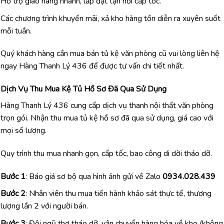
Hỗ trợ giao hàng nhanh, lắp đặt tận nơi cấp tốc.
Các chương trình khuyến mãi, xả kho hàng tồn diễn ra xuyên suốt
mỗi tuần.
Quý khách hàng cần mua bán tủ kệ văn phòng cũ vui lòng liên hệ
ngay Hàng Thanh Lý 436 để được tư vấn chi tiết nhất.
Dịch Vụ Thu Mua Kệ Tủ Hồ Sơ Đã Qua Sử Dụng
Hàng Thanh Lý 436 cung cấp dịch vụ thanh nội thất văn phòng
trọn gói. Nhận thu mua tủ kệ hồ sơ đã qua sử dụng, giá cao với
mọi số lượng.
Quy trình thu mua nhanh gọn, cấp tốc, bao công di dời tháo dỡ.
Bước 1
: Báo giá sơ bộ qua hình ảnh gửi về Zalo
0934.028.439
Bước 2
: Nhân viên thu mua tiến hành khảo sát thực tế, thương
lượng lần 2 với người bán.
Bước 3
: Đội ngũ thợ tháo dỡ, vận chuyển hàng hóa về kho (không