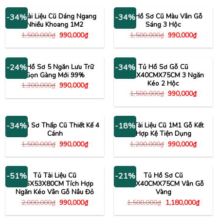
1,500,000₫.
là:
1,500,000₫.
là:
990,000₫.
990,00
Tủ Tài Liệu Cũ Dáng Ngang
Tủ Hồ Sơ Cũ Màu Vân Gỗ
-34%
-34%
Nhiều Khoang 1M2
Sáng 3 Hộc
Giá
Giá
Giá
Giá
1,500,000
₫
990,000
₫
1,500,000
₫
990,000
₫
gốc
hiện
gốc
hiện
là:
tại
là:
tại
1,500,000₫.
là:
1,500,000₫.
là:
990,000₫.
990,00
Tủ Hồ Sơ 5 Ngăn Lưu Trữ
Tủ Hồ Sơ Gỗ Cũ
-24%
-34%
Gọn Gàng Mới 99%
1M4X40CMX75CM 3 Ngăn
Kéo 2 Hộc
Giá
Giá
1,300,000
₫
990,000
₫
gốc
hiện
Giá
Giá
1,500,000
₫
990,000
₫
là:
tại
gốc
hiện
1,300,000₫.
là:
là:
tại
990,000₫.
1,500,000₫.
là:
990,00
Tủ Hồ Sơ Thấp Cũ Thiết Kế 4
Tủ Tài Liệu Cũ 1M1 Gỗ Kết
-34%
-18%
Cánh
Hợp Kệ Tiện Dụng
Giá
Giá
Giá
Giá
1,500,000
₫
990,000
₫
1,200,000
₫
990,000
₫
gốc
hiện
gốc
hiện
là:
tại
là:
tại
1,500,000₫.
là:
1,200,000₫.
là:
990,000₫.
990,00
Tủ Tài Liệu Cũ
Tủ Hồ Sơ Cũ
-51%
-21%
1M6X53X80CM Tích Hợp
1M4X40CMX75CM Vân Gỗ
Ngăn Kéo Vân Gỗ Nâu Đỏ
Vàng
Giá
Giá
Giá
Giá
2,000,000
₫
990,000
₫
1,500,000
₫
1,180,000
₫
gốc
hiện
gốc
hiện
là:
tại
là:
tại