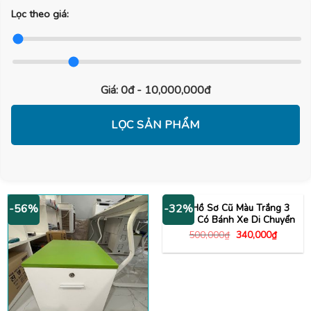
Lọc theo giá:
Giá:
0đ - 10,000,000đ
LỌC SẢN PHẨM
Tủ Hồ Sơ Cũ Màu Trắng 3
-56%
-32%
Ngăn Có Bánh Xe Di Chuyển
Giá
Giá
500,000
₫
340,000
₫
gốc
hiện
là:
tại
500,000₫.
là:
340,000