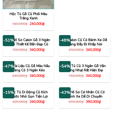
Hộc Tủ Gỗ Cũ Phối Màu
Trắng Xanh
Giá
Giá
540,000
₫
240,000
₫
gốc
hiện
là:
tại
540,000₫.
là:
240,000₫.
Tủ Hồ Sơ Cabin Gỗ 3 Ngăn
Tủ Cabin Cũ Có Bánh Xe Dễ
-51%
-48%
Kéo Thiết Kế Bền Đẹp Cũ
Dàng Đẩy Đi Khắp Nơi
Giá
Giá
Giá
Giá
700,000
₫
340,000
₫
650,000
₫
340,000
₫
gốc
hiện
gốc
hiện
là:
tại
là:
tại
700,000₫.
là:
650,000₫.
là:
340,000₫.
340,000
Tủ Tài Liệu Cũ Gỗ Màu Nâu
Hộc Tủ Cũ 3 Ngăn Gỗ Vân
-47%
-54%
Vàng Có 3 Ngăn Kéo
Vàng Nhạt Rất Hiện Đại
Giá
Giá
Giá
Giá
640,000
₫
340,000
₫
740,000
₫
340,000
₫
gốc
hiện
gốc
hiện
là:
tại
là:
tại
640,000₫.
là:
740,000₫.
là:
340,000₫.
340,000
Hộc Tủ Di Động Cũ Kích
Tủ Hồ Sơ Cá Nhân Cũ Có
-15%
-43%
Thước Nhỏ Gọn Tiện Lợi
Bánh Xe Dễ Di Chuyển
Giá
Giá
Giá
Giá
400,000
₫
340,000
₫
690,000
₫
390,000
₫
gốc
hiện
gốc
hiện
là:
tại
là:
tại
400,000₫.
là:
690,000₫.
là: