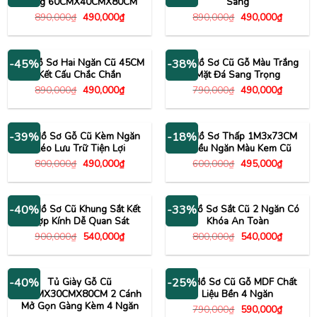
Sáng 60CMX40CMX80CM
Sáng
Giá
Giá
Giá
Giá
890,000
₫
490,000
₫
890,000
₫
490,000
₫
gốc
hiện
gốc
hiện
là:
tại
là:
tại
890,000₫.
là:
890,000₫.
là:
490,000₫.
490,000
Tủ Hồ Sơ Hai Ngăn Cũ 45CM
Tủ Hồ Sơ Cũ Gỗ Màu Trắng
-45%
-38%
Kết Cấu Chắc Chắn
Mặt Đá Sang Trọng
Giá
Giá
Giá
Giá
890,000
₫
490,000
₫
790,000
₫
490,000
₫
gốc
hiện
gốc
hiện
là:
tại
là:
tại
890,000₫.
là:
790,000₫.
là:
490,000₫.
490,000
Tủ Hồ Sơ Gỗ Cũ Kèm Ngăn
Kệ Hồ Sơ Thấp 1M3x73CM
-39%
-18%
Kéo Lưu Trữ Tiện Lợi
Nhiều Ngăn Màu Kem Cũ
Giá
Giá
Giá
Giá
800,000
₫
490,000
₫
600,000
₫
495,000
₫
gốc
hiện
gốc
hiện
là:
tại
là:
tại
800,000₫.
là:
600,000₫.
là:
490,000₫.
495,000
Tủ Hồ Sơ Cũ Khung Sắt Kết
Tủ Hồ Sơ Sắt Cũ 2 Ngăn Có
-40%
-33%
Hợp Kính Dễ Quan Sát
Khóa An Toàn
Giá
Giá
Giá
Giá
900,000
₫
540,000
₫
800,000
₫
540,000
₫
gốc
hiện
gốc
hiện
là:
tại
là:
tại
900,000₫.
là:
800,000₫.
là:
540,000₫.
540,000
Tủ Giày Gỗ Cũ
Tủ Hồ Sơ Cũ Gỗ MDF Chất
-40%
-25%
80CMX30CMX80CM 2 Cánh
Liệu Bền 4 Ngăn
Mở Gọn Gàng Kèm 4 Ngăn
Giá
Giá
790,000
₫
590,000
₫