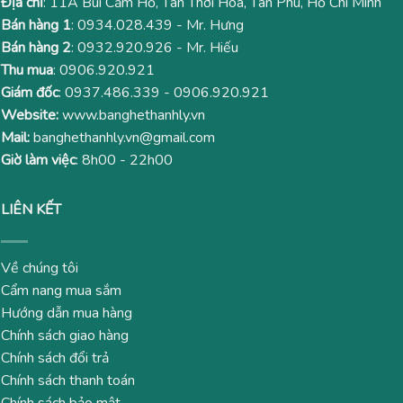
Địa chỉ
: 11A Bùi Cẩm Hổ, Tân Thới Hoà, Tân Phú, Hồ Chí Minh
Bán hàng 1
:
0934.028.439
- Mr. Hưng
Bán hàng 2
:
0932.920.926
- Mr. Hiếu
Thu mua
:
0906.920.921
Giám đốc
:
0937.486.339
-
0906.920.921
Website:
www.banghethanhly.vn
Mail:
banghethanhly.vn@gmail.com
Giờ làm việc
: 8h00 - 22h00
LIÊN KẾT
Về chúng tôi
Cẩm nang mua sắm
Hướng dẫn mua hàng
Chính sách giao hàng
Chính sách đổi trả
Chính sách thanh toán