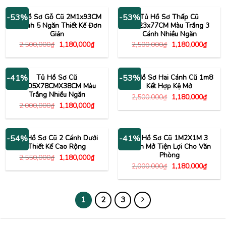
2,000,000₫.
là:
1,500,000₫.
là:
990,000₫.
1,180
Tủ Hồ Sơ Gỗ Cũ 2M1x93CM
Tủ Hồ Sơ Thấp Cũ
-53%
-53%
2 Cánh 5 Ngăn Thiết Kế Đơn
2M23x77CM Màu Trắng 3
Giản
Cánh Nhiều Ngăn
Giá
Giá
Giá
Giá
2,500,000
₫
1,180,000
₫
2,500,000
₫
1,180,000
₫
gốc
hiện
gốc
hiện
là:
tại
là:
tại
2,500,000₫.
là:
2,500,000₫.
là:
1,180,000₫.
1,180
Tủ Hồ Sơ Cũ
Tủ Hồ Sơ Hai Cánh Cũ 1m8
-41%
-53%
2M05X78CMX38CM Màu
Kết Hợp Kệ Mở
Trắng Nhiều Ngăn
Giá
Giá
2,500,000
₫
1,180,000
₫
gốc
hiện
Giá
Giá
2,000,000
₫
1,180,000
₫
là:
tại
gốc
hiện
2,500,000₫.
là:
là:
tại
1,180
2,000,000₫.
là:
1,180,000₫.
Tủ Hồ Sơ Cũ 2 Cánh Dưới
Tủ Hồ Sơ Cũ 1M2X1M 3
-54%
-41%
Thiết Kế Cao Rộng
Cánh Mở Tiện Lợi Cho Văn
Phòng
Giá
Giá
2,550,000
₫
1,180,000
₫
gốc
hiện
Giá
Giá
2,000,000
₫
1,180,000
₫
là:
tại
gốc
hiện
2,550,000₫.
là:
là:
tại
1,180,000₫.
2,000,000₫.
là:
1,180
1
2
3