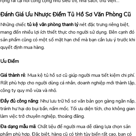
rộng rãi tại nơi công cộng như siêu thị, nhà sách, thư viện…
Đánh Giá Ưu Nhược Điểm Tủ Hồ Sơ Văn Phòng Cũ
Những chiếc
tủ kệ văn phòng thanh lý
nét đặc trưng riêng biệt,
mang đến nhiều lợi ích thiết thực cho người sử dụng. Bên cạnh đó
sản phẩm cũng có một số mặt hạn chế mà bạn cần lưu ý trước khi
quyết định mua hàng.
Ưu Điểm
Giá thành rẻ
: Mua kệ tủ hồ sơ cũ giúp người mua tiết kiệm chi phí.
Rất phù hợp cho người dùng cá nhân, doanh nghiệp mới thành lập,
công ty quy mô vừa và nhỏ.
Đầy đủ công năng
: Như lưu trữ hồ sơ văn bản gọn gàng ngăn nắp,
tránh hư hại do bụi bẩn, nấm mốc. Tối ưu diện tích, cho không gian
làm việc trở chuyên nghiệp, thoáng đãng.
Đa dạng mẫu mã
: Chất liệu để người mua dễ dàng lựa chọn sản
phẩm phù hợp. Đặc biệt, hàng cũ có tính tùy biến rất cao, bạn có