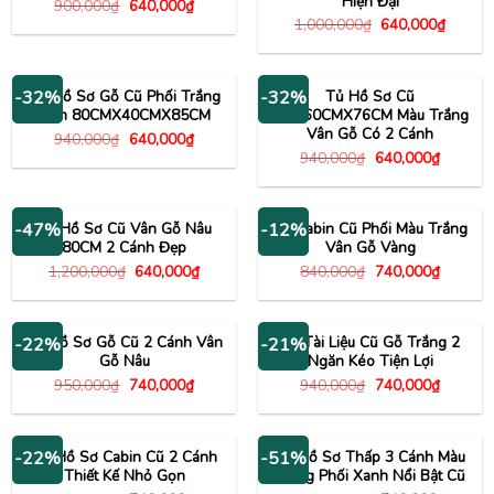
Hiện Đại
Giá
Giá
900,000
₫
640,000
₫
gốc
hiện
Giá
Giá
1,000,000
₫
640,000
₫
là:
tại
gốc
hiện
900,000₫.
là:
là:
tại
640,000₫.
1,000,000₫.
là:
640,00
Tủ Hồ Sơ Gỗ Cũ Phối Trắng
Tủ Hồ Sơ Cũ
-32%
-32%
Xám 80CMX40CMX85CM
1MX60CMX76CM Màu Trắng
Vân Gỗ Có 2 Cánh
Giá
Giá
940,000
₫
640,000
₫
gốc
hiện
Giá
Giá
940,000
₫
640,000
₫
là:
tại
gốc
hiện
940,000₫.
là:
là:
tại
640,000₫.
940,000₫.
là:
640,000
Tủ Hồ Sơ Cũ Vân Gỗ Nâu
Tủ Cabin Cũ Phối Màu Trắng
-47%
-12%
80CM 2 Cánh Đẹp
Vân Gỗ Vàng
Giá
Giá
Giá
Giá
1,200,000
₫
640,000
₫
840,000
₫
740,000
₫
gốc
hiện
gốc
hiện
là:
tại
là:
tại
1,200,000₫.
là:
840,000₫.
là:
640,000₫.
740,000
Tủ Hồ Sơ Gỗ Cũ 2 Cánh Vân
Tủ Tài Liệu Cũ Gỗ Trắng 2
-22%
-21%
Gỗ Nâu
Ngăn Kéo Tiện Lợi
Giá
Giá
Giá
Giá
950,000
₫
740,000
₫
940,000
₫
740,000
₫
gốc
hiện
gốc
hiện
là:
tại
là:
tại
950,000₫.
là:
940,000₫.
là:
740,000₫.
740,000
Tủ Hồ Sơ Cabin Cũ 2 Cánh
Tủ Hồ Sơ Thấp 3 Cánh Màu
-22%
-51%
Thiết Kế Nhỏ Gọn
Trắng Phối Xanh Nổi Bật Cũ