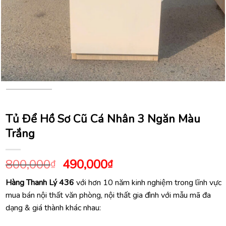
Tủ Để Hồ Sơ Cũ Cá Nhân 3 Ngăn Màu
Trắng
Giá
Giá
800,000
490,000
₫
₫
gốc
hiện
Hàng Thanh Lý 436
với hơn 10 năm kinh nghiệm trong lĩnh vực
là:
tại
mua bán nội thất văn phòng, nội thất gia đình với mẫu mã đa
800,000₫.
là:
dạng & giá thành khác nhau:
490,000₫.