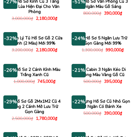
Tủ Hồ Sơ Kính Cũ 3 Tầng
Tủ Hồ Sơ Văn Phòng Cũ 3
-27%
-51%
Cửa Lùa Hiện Đại Cho Văn
Ngăn Màu Gỗ Sáng
Phòng
Giá
Giá
800,000
₫
390,000
₫
gốc
hiện
Giá
Giá
3,000,000
₫
2,180,000
₫
là:
tại
gốc
hiện
800,000₫.
là:
là:
tại
390,000
3,000,000₫.
là:
2,180,000₫.
Thanh Lý Tủ Hồ Sơ Gỗ 2 Cửa
Tủ Hồ Sơ 5 Ngăn Lưu Trữ
-32%
-24%
Kính (2 Màu) Mới 99%
Gọn Gàng Mới 99%
Giá
Giá
Giá
Giá
3,200,000
₫
2,180,000
₫
1,300,000
₫
990,000
₫
gốc
hiện
gốc
hiện
là:
tại
là:
tại
3,200,000₫.
là:
1,300,000₫.
là:
2,180,000₫.
990,00
Tủ Hồ Sơ 2 Cánh Kính Màu
Tủ Cabin 3 Ngăn Kéo Di
-26%
-21%
Trắng Xanh Cũ
Động Màu Vàng Gỗ Cũ
Giá
Giá
Giá
Giá
1,000,000
₫
745,000
₫
500,000
₫
395,000
₫
gốc
hiện
gốc
hiện
là:
tại
là:
tại
1,000,000₫.
là:
500,000₫.
là:
745,000₫.
395,000
Kệ Hồ Sơ Gỗ 2Mx1M2 Cũ 4
Tủ Đựng Hồ Sơ Cũ Nhỏ Gọn
-29%
-22%
Tầng 2 Cánh Mở Lưu Trữ
3 Ngăn Có Bánh Xe
Gọn Gàng
Giá
Giá
500,000
₫
390,000
₫
gốc
hiện
Giá
Giá
2,500,000
₫
1,780,000
₫
là:
tại
gốc
hiện
500,000₫.
là:
là:
tại
390,000
2,500,000₫.
là:
1,780,000₫.