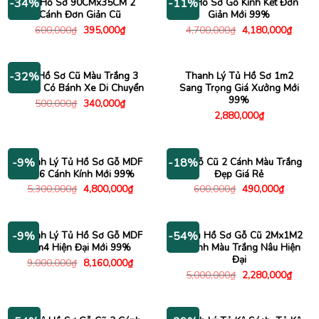
Tủ Hồ Sơ 90CMx35CM 2
Tủ Hồ Sơ Gỗ Kính Kết Đơn
-34%
-11%
Cánh Đơn Giản Cũ
Giản Mới 99%
Giá
Giá
Giá
Giá
600,000
₫
395,000
₫
4,700,000
₫
4,180,000
₫
gốc
hiện
gốc
hiện
là:
tại
là:
tại
600,000₫.
là:
4,700,000₫.
là:
395,000₫.
4,180
Tủ Hồ Sơ Cũ Màu Trắng 3
Thanh Lý Tủ Hồ Sơ 1m2
-32%
Ngăn Có Bánh Xe Di Chuyển
Sang Trọng Giá Xưởng Mới
99%
Giá
Giá
500,000
₫
340,000
₫
gốc
hiện
2,880,000
₫
là:
tại
500,000₫.
là:
340,000₫.
Thanh Lý Tủ Hồ Sơ Gỗ MDF
Tủ Gỗ Cũ 2 Cánh Màu Trắng
-9%
-18%
1m6 Cánh Kính Mới 99%
Đẹp Giá Rẻ
Giá
Giá
Giá
Giá
5,300,000
₫
4,800,000
₫
600,000
₫
490,000
₫
gốc
hiện
gốc
hiện
là:
tại
là:
tại
5,300,000₫.
là:
600,000₫.
là:
4,800,000₫.
490,000
Thanh Lý Tủ Hồ Sơ Gỗ MDF
Kệ Tủ Hồ Sơ Gỗ Cũ 2Mx1M2
-9%
-54%
2m4 Hiện Đại Mới 99%
3 Cánh Màu Trắng Nâu Hiện
Đại
Giá
Giá
9,000,000
₫
8,160,000
₫
gốc
hiện
Giá
Giá
5,000,000
₫
2,280,000
₫
là:
tại
gốc
hiện
9,000,000₫.
là:
là:
tại
8,160,000₫.
5,000,000₫.
là:
2,280