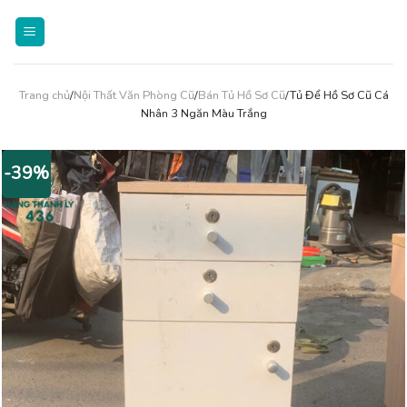
Skip
to
content
Trang chủ
/
Nội Thất Văn Phòng Cũ
/
Bán Tủ Hồ Sơ Cũ
/Tủ Để Hồ Sơ Cũ Cá
Nhân 3 Ngăn Màu Trắng
-39%