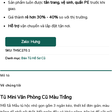
Sản phẩm luôn được
tân trang, vệ sinh, quấn PE
trước khi
giao.
Giá thành
rẻ hơn 30% - 40%
so với thị trường.
Hỗ trợ
vận chuyển và lắp đặt tận nơi.
Zalo: Hưng
SKU:
THSC270.1
Danh mục:
Bán Tủ Hồ Sơ Cũ
Mô tả
Về chúng tôi
Tủ Mini Văn Phòng Cũ Màu Trắng
Mô tả:
Mẫu tủ hộc nhỏ gọn gồm 3 ngăn kéo, thiết kế đơn giản, màu
trắng dễ phối nội thất. Mỗi ngăn đều có khóa riêng, tiện lợi để cất giữ