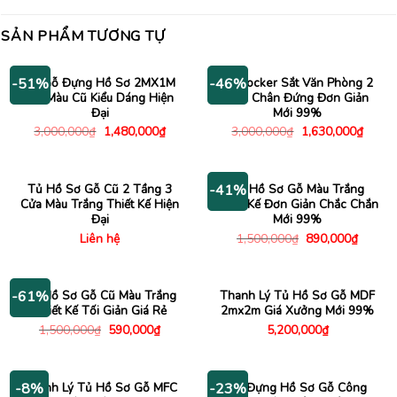
SẢN PHẨM TƯƠNG TỰ
Tủ Gỗ Đựng Hồ Sơ 2MX1M
Tủ Locker Sắt Văn Phòng 2
-51%
-46%
Gỗ Màu Cũ Kiểu Dáng Hiện
Cửa Chân Đứng Đơn Giản
Đại
Mới 99%
Giá
Giá
Giá
Giá
3,000,000
₫
1,480,000
₫
3,000,000
₫
1,630,000
₫
gốc
hiện
gốc
hiện
là:
tại
là:
tại
3,000,000₫.
là:
3,000,000₫.
là:
1,480,000₫.
1,630
Tủ Hồ Sơ Gỗ Cũ 2 Tầng 3
Tủ Hồ Sơ Gỗ Màu Trắng
-41%
Cửa Màu Trắng Thiết Kế Hiện
Thiết Kế Đơn Giản Chắc Chắn
Đại
Mới 99%
Giá
Giá
Liên hệ
1,500,000
₫
890,000
₫
gốc
hiện
là:
tại
1,500,000₫.
là:
890,00
Tủ Hồ Sơ Gỗ Cũ Màu Trắng
Thanh Lý Tủ Hồ Sơ Gỗ MDF
-61%
Thiết Kế Tối Giản Giá Rẻ
2mx2m Giá Xưởng Mới 99%
Giá
Giá
1,500,000
₫
590,000
₫
5,200,000
₫
gốc
hiện
là:
tại
1,500,000₫.
là:
590,000₫.
Thanh Lý Tủ Hồ Sơ Gỗ MFC
Tủ Đựng Hồ Sơ Gỗ Công
-8%
-23%