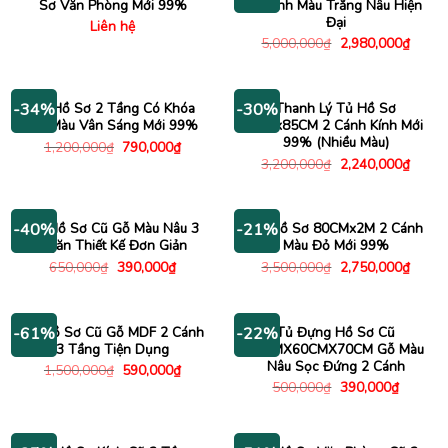
Sơ Văn Phòng Mới 99%
2 Cánh Màu Trắng Nâu Hiện
Đại
Liên hệ
Giá
Giá
5,000,000
₫
2,980,000
₫
gốc
hiện
là:
tại
5,000,000₫.
là:
2,980
Tủ Hồ Sơ 2 Tầng Có Khóa
Thanh Lý Tủ Hồ Sơ
-34%
-30%
Gỗ Màu Vân Sáng Mới 99%
1M8x85CM 2 Cánh Kính Mới
99% (Nhiều Màu)
Giá
Giá
1,200,000
₫
790,000
₫
gốc
hiện
Giá
Giá
3,200,000
₫
2,240,000
₫
là:
tại
gốc
hiện
1,200,000₫.
là:
là:
tại
790,000₫.
3,200,000₫.
là:
2,240
Tủ Hồ Sơ Cũ Gỗ Màu Nâu 3
Tủ Hồ Sơ 80CMx2M 2 Cánh
-40%
-21%
Ngăn Thiết Kế Đơn Giản
Màu Đỏ Mới 99%
Giá
Giá
Giá
Giá
650,000
₫
390,000
₫
3,500,000
₫
2,750,000
₫
gốc
hiện
gốc
hiện
là:
tại
là:
tại
650,000₫.
là:
3,500,000₫.
là:
390,000₫.
2,750
Tủ Hồ Sơ Cũ Gỗ MDF 2 Cánh
Tủ Đựng Hồ Sơ Cũ
-61%
-22%
3 Tầng Tiện Dụng
50CMX60CMX70CM Gỗ Màu
Nâu Sọc Đứng 2 Cánh
Giá
Giá
1,500,000
₫
590,000
₫
gốc
hiện
Giá
Giá
500,000
₫
390,000
₫
là:
tại
gốc
hiện
1,500,000₫.
là:
là:
tại
590,000₫.
500,000₫.
là:
390,000