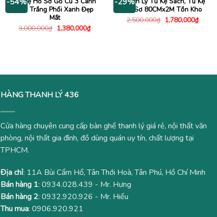
Tủ Kệ Hồ Sơ Gỗ Cũ 3 Cánh
Thanh Lý Tủ Kệ Sách, Tủ Kệ
-54%
-29%
Màu Trắng Phối Xanh Đẹp
Hồ Sơ 80CMx2M Tồn Kho
Mắt
Giá
Giá
2,500,000
₫
1,780,000
₫
gốc
hiện
Giá
Giá
3,000,000
₫
1,380,000
₫
là:
tại
gốc
hiện
2,500,000₫.
là:
là:
tại
1,780
3,000,000₫.
là:
1,380,000₫.
HÀNG THANH LÝ 436
Cửa hàng chuyên cung cấp bàn ghế thanh lý giá rẻ, nội thất văn
phòng, nội thất gia đình, đồ dùng quán uy tín, chất lượng tại
TPHCM.
Địa chỉ
: 11A Bùi Cẩm Hổ, Tân Thới Hoà, Tân Phú, Hồ Chí Minh
Bán hàng 1
:
0934.028.439
- Mr. Hưng
Bán hàng 2
:
0932.920.926
- Mr. Hiếu
Thu mua
:
0906.920.921