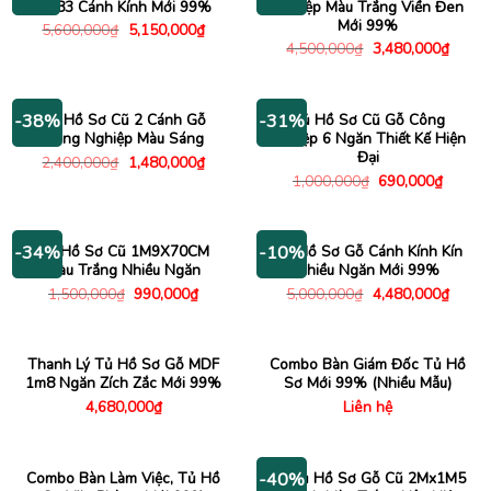
1m83 Cánh Kính Mới 99%
Nghiệp Màu Trắng Viền Đen
Mới 99%
Giá
Giá
5,600,000
₫
5,150,000
₫
gốc
hiện
Giá
Giá
4,500,000
₫
3,480,000
₫
là:
tại
gốc
hiện
5,600,000₫.
là:
là:
tại
5,150,000₫.
4,500,000₫.
là:
3,480
Tủ Hồ Sơ Cũ 2 Cánh Gỗ
Tủ Hồ Sơ Cũ Gỗ Công
-38%
-31%
Công Nghiệp Màu Sáng
Nghiệp 6 Ngăn Thiết Kế Hiện
Đại
Giá
Giá
2,400,000
₫
1,480,000
₫
gốc
hiện
Giá
Giá
1,000,000
₫
690,000
₫
là:
tại
gốc
hiện
2,400,000₫.
là:
là:
tại
1,480,000₫.
1,000,000₫.
là:
690,00
Tủ Hồ Sơ Cũ 1M9X70CM
Tủ Hồ Sơ Gỗ Cánh Kính Kín
-34%
-10%
Màu Trắng Nhiều Ngăn
Nhiều Ngăn Mới 99%
Giá
Giá
Giá
Giá
1,500,000
₫
990,000
₫
5,000,000
₫
4,480,000
₫
gốc
hiện
gốc
hiện
là:
tại
là:
tại
1,500,000₫.
là:
5,000,000₫.
là:
990,000₫.
4,480
Thanh Lý Tủ Hồ Sơ Gỗ MDF
Combo Bàn Giám Đốc Tủ Hồ
1m8 Ngăn Zích Zắc Mới 99%
Sơ Mới 99% (Nhiều Mẫu)
4,680,000
₫
Liên hệ
Combo Bàn Làm Việc, Tủ Hồ
Kệ Tủ Hồ Sơ Gỗ Cũ 2Mx1M5
-40%