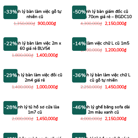
490,000₫.
là:
1,200,000₫.
là:
395,000₫.
600,00
Thanh lý bàn làm việc gỗ tự
Thanh lý bàn giám đốc cũ
-33%
-50%
nhiên cũ
1m4 x 70cm giá rẻ – BGDC10
Giá
Giá
Giá
Giá
1,350,000
₫
900,000
₫
4,300,000
₫
2,150,000
₫
gốc
hiện
gốc
hiện
là:
tại
là:
tại
1,350,000₫.
là:
4,300,000₫.
là:
900,000₫.
2,150
Thanh lý bàn làm việc 2m x
Bàn làm việc chữ L cũ 1m5
-22%
-14%
60 giá rẻ BLV54
Giá
Giá
1,400,000
₫
1,200,000
₫
gốc
hiện
Giá
Giá
1,800,000
₫
1,400,000
₫
là:
tại
gốc
hiện
1,400,000₫.
là:
là:
tại
1,200
1,800,000₫.
là:
1,400,000₫.
Thanh lý bàn làm việc đôi cũ
Thanh lý bàn làm việc chữ L
-29%
-36%
2m4 giá rẻ
cũ gỗ tự nhiên
Giá
Giá
Giá
Giá
1,400,000
₫
1,000,000
₫
2,250,000
₫
1,450,000
₫
gốc
hiện
gốc
hiện
là:
tại
là:
tại
1,400,000₫.
là:
2,250,000₫.
là:
1,000,000₫.
1,450
Thanh lý tủ hồ sơ cửa lùa
Thanh lý ghế băng sofa dài
-28%
-46%
1m7 cũ
2m màu xanh cũ
Giá
Giá
Giá
Giá
2,000,000
₫
1,450,000
₫
4,000,000
₫
2,150,000
₫
gốc
hiện
gốc
hiện
là:
tại
là:
tại
2,000,000₫.
là:
4,000,000₫.
là:
1,450,000₫.
2,150