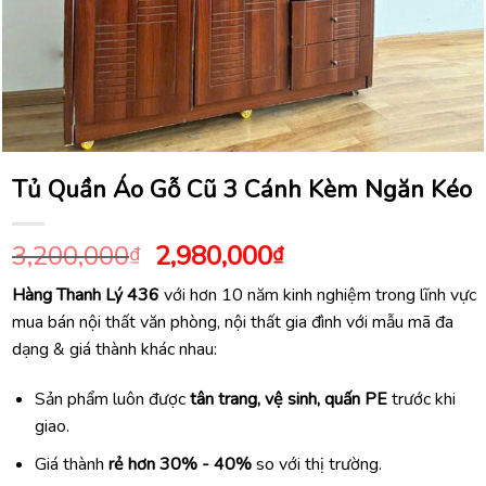
Tủ Quần Áo Gỗ Cũ 3 Cánh Kèm Ngăn Kéo
Giá
Giá
3,200,000
2,980,000
₫
₫
gốc
hiện
Hàng Thanh Lý 436
với hơn 10 năm kinh nghiệm trong lĩnh vực
là:
tại
mua bán nội thất văn phòng, nội thất gia đình với mẫu mã đa
3,200,000₫.
là:
dạng & giá thành khác nhau:
2,980,000₫.
Sản phẩm luôn được
tân trang, vệ sinh, quấn PE
trước khi
giao.
Giá thành
rẻ hơn 30% - 40%
so với thị trường.