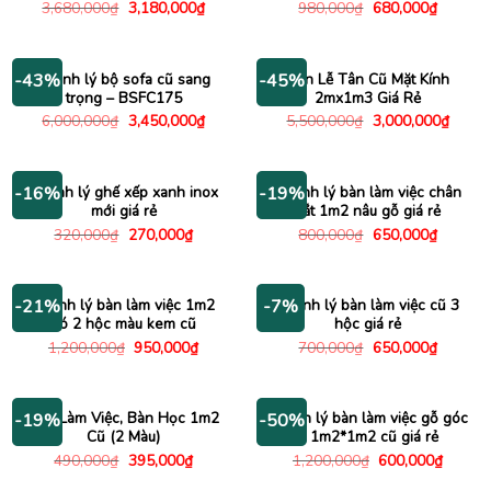
Giá
Giá
Giá
Giá
3,680,000
₫
3,180,000
₫
980,000
₫
680,000
₫
gốc
hiện
gốc
hiện
là:
tại
là:
tại
3,680,000₫.
là:
980,000₫.
là:
3,180,000₫.
680,000
Thanh lý bộ sofa cũ sang
Bàn Lễ Tân Cũ Mặt Kính
-43%
-45%
trọng – BSFC175
2mx1m3 Giá Rẻ
Giá
Giá
Giá
Giá
6,000,000
₫
3,450,000
₫
5,500,000
₫
3,000,000
₫
gốc
hiện
gốc
hiện
là:
tại
là:
tại
6,000,000₫.
là:
5,500,000₫.
là:
3,450,000₫.
3,000
Thanh lý ghế xếp xanh inox
Thanh lý bàn làm việc chân
-16%
-19%
mới giá rẻ
sắt 1m2 nâu gỗ giá rẻ
Giá
Giá
Giá
Giá
320,000
₫
270,000
₫
800,000
₫
650,000
₫
gốc
hiện
gốc
hiện
là:
tại
là:
tại
320,000₫.
là:
800,000₫.
là:
270,000₫.
650,000
Thanh lý bàn làm việc 1m2
Thanh lý bàn làm việc cũ 3
-21%
-7%
có 2 hộc màu kem cũ
hộc giá rẻ
Giá
Giá
Giá
Giá
1,200,000
₫
950,000
₫
700,000
₫
650,000
₫
gốc
hiện
gốc
hiện
là:
tại
là:
tại
1,200,000₫.
là:
700,000₫.
là:
950,000₫.
650,000
Bàn Làm Việc, Bàn Học 1m2
Thanh lý bàn làm việc gỗ góc
-19%
-50%
Cũ (2 Màu)
L 1m2*1m2 cũ giá rẻ
Giá
Giá
Giá
Giá
490,000
₫
395,000
₫
1,200,000
₫
600,000
₫
gốc
hiện
gốc
hiện
là:
tại
là:
tại