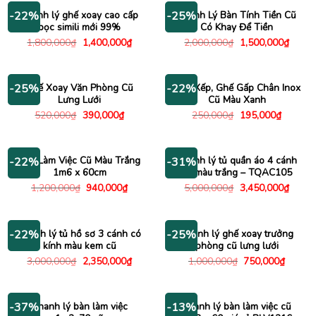
Thanh lý ghế xoay cao cấp
Thanh Lý Bàn Tính Tiền Cũ
-22%
-25%
bọc simili mới 99%
Có Khay Để Tiền
Giá
Giá
Giá
Giá
1,800,000
₫
1,400,000
₫
2,000,000
₫
1,500,000
₫
gốc
hiện
gốc
hiện
là:
tại
là:
tại
1,800,000₫.
là:
2,000,000₫.
là:
1,400,000₫.
1,500
Ghế Xoay Văn Phòng Cũ
Ghế Xếp, Ghế Gấp Chân Inox
-25%
-22%
Lưng Lưới
Cũ Màu Xanh
Giá
Giá
Giá
Giá
520,000
₫
390,000
₫
250,000
₫
195,000
₫
gốc
hiện
gốc
hiện
là:
tại
là:
tại
520,000₫.
là:
250,000₫.
là:
390,000₫.
195,000
Bàn Làm Việc Cũ Màu Trắng
Thanh lý tủ quần áo 4 cánh
-22%
-31%
1m6 x 60cm
cũ màu trắng – TQAC105
Giá
Giá
Giá
Giá
1,200,000
₫
940,000
₫
5,000,000
₫
3,450,000
₫
gốc
hiện
gốc
hiện
là:
tại
là:
tại
1,200,000₫.
là:
5,000,000₫.
là:
940,000₫.
3,450
Thanh lý tủ hồ sơ 3 cánh có
Thanh lý ghế xoay trưởng
-22%
-25%
kính màu kem cũ
phòng cũ lưng lưới
Giá
Giá
Giá
Giá
3,000,000
₫
2,350,000
₫
1,000,000
₫
750,000
₫
gốc
hiện
gốc
hiện
là:
tại
là:
tại
3,000,000₫.
là:
1,000,000₫.
là:
2,350,000₫.
750,00
Thanh lý bàn làm việc
Thanh lý bàn làm việc cũ
-37%
-13%