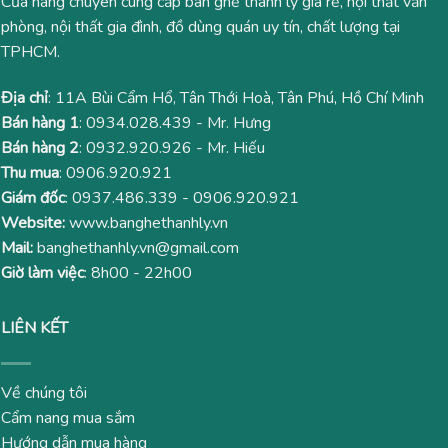
Cửa hàng chuyên cung cấp bàn ghế thanh lý giá rẻ, nội thất văn
phòng, nội thất gia đình, đồ dùng quán uy tín, chất lượng tại
TPHCM.
Địa chỉ
: 11A Bùi Cẩm Hổ, Tân Thới Hoà, Tân Phú, Hồ Chí Minh
Bán hàng 1
:
0934.028.439
- Mr. Hưng
Bán hàng 2
:
0932.920.926
- Mr. Hiếu
Thu mua
:
0906.920.921
Giám đốc
:
0937.486.339
-
0906.920.921
Website:
www.banghethanhly.vn
Mail:
banghethanhly.vn@gmail.com
Giờ làm việc
: 8h00 - 22h00
LIÊN KẾT
Về chúng tôi
Cẩm nang mua sắm
Hướng dẫn mua hàng