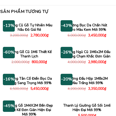
SẢN PHẨM TƯƠNG TỰ
Giường Cũ Gỗ Tự Nhiên Màu
Giường Bọc Da Chần Nút
-13%
-43%
Nâu Đỏ Giá Rẻ
Caro Màu Kem Mới 99%
Giá
Giá
Giá
Giá
3,200,000
₫
2,780,000
₫
6,000,000
₫
3,450,000
₫
gốc
hiện
gốc
hiện
là:
tại
là:
tại
3,200,000₫.
là:
6,000,000₫.
là:
2,780,000₫.
3,450
Giường Gỗ Cũ 1M6 Thiết Kế
Giường Ngủ Cũ 1M6x2M Đầu
-60%
-26%
Thanh Lịch
Giường Chạm Khắc Đơn Giản
Giá
Giá
Giá
Giá
2,000,000
₫
800,000
₫
4,000,000
₫
2,980,000
₫
gốc
hiện
gốc
hiện
là:
tại
là:
tại
2,000,000₫.
là:
4,000,000₫.
là:
800,000₫.
2,980
Giường Tân Cổ Điển Bọc Da
Giường Đầu Hộp 1M8x2M
-16%
-20%
Trắng Sang Trọng Mới 99%
Màu Trắng Mới 99%
Giá
Giá
Giá
Giá
6,500,000
₫
5,450,000
₫
4,200,000
₫
3,350,000
₫
gốc
hiện
gốc
hiện
là:
tại
là:
tại
6,500,000₫.
là:
4,200,000₫.
là:
5,450,000₫.
3,350
Giường Gỗ 1M4X2M Bền Đẹp
Thanh Lý Giường Gỗ Sồi 1m6
-45%
Thiết Kế Đơn Giản Hiện Đại
Hiện Đại Mới 99%
Mới 99%
5,500,000
₫