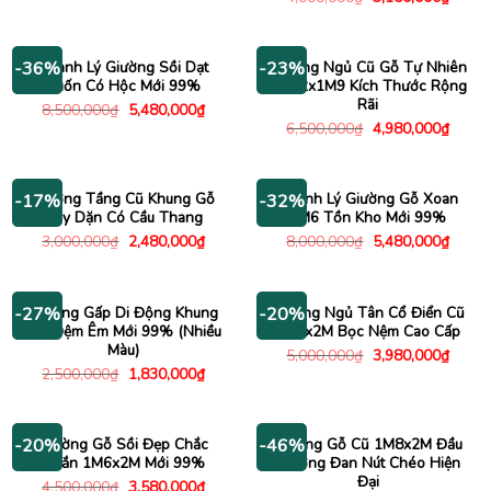
là:
tại
gốc
hiện
3,400,000₫.
là:
là:
tại
2,750,000₫.
4,000,000₫.
là:
3,150
Thanh Lý Giường Sồi Dạt
Giường Ngủ Cũ Gỗ Tự Nhiên
-36%
-23%
Cuốn Có Hộc Mới 99%
3M72x1M9 Kích Thước Rộng
Rãi
Giá
Giá
8,500,000
₫
5,480,000
₫
gốc
hiện
Giá
Giá
6,500,000
₫
4,980,000
₫
là:
tại
gốc
hiện
8,500,000₫.
là:
là:
tại
5,480,000₫.
6,500,000₫.
là:
4,980
Giường Tầng Cũ Khung Gỗ
Thanh Lý Giường Gỗ Xoan
-17%
-32%
Dày Dặn Có Cầu Thang
1M6 Tồn Kho Mới 99%
Giá
Giá
Giá
Giá
3,000,000
₫
2,480,000
₫
8,000,000
₫
5,480,000
₫
gốc
hiện
gốc
hiện
là:
tại
là:
tại
3,000,000₫.
là:
8,000,000₫.
là:
2,480,000₫.
5,480
Giường Gấp Di Động Khung
Giường Ngủ Tân Cổ Điển Cũ
-27%
-20%
Sắt Đệm Êm Mới 99% (Nhiều
1M6x2M Bọc Nệm Cao Cấp
Màu)
Giá
Giá
5,000,000
₫
3,980,000
₫
gốc
hiện
Giá
Giá
2,500,000
₫
1,830,000
₫
là:
tại
gốc
hiện
5,000,000₫.
là:
là:
tại
3,980
2,500,000₫.
là:
1,830,000₫.
Giường Gỗ Sồi Đẹp Chắc
Giường Gỗ Cũ 1M8x2M Đầu
-20%
-46%
Chắn 1M6x2M Mới 99%
Giường Đan Nút Chéo Hiện
Đại
Giá
Giá
4,500,000
₫
3,580,000
₫