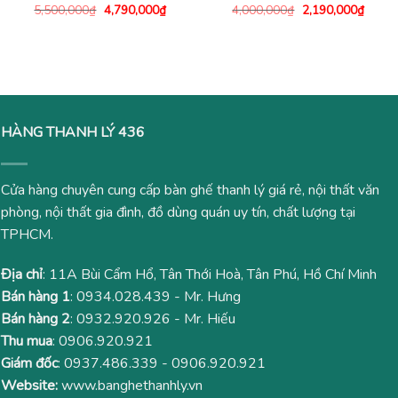
Giá
Giá
Giá
Giá
5,500,000
₫
4,790,000
₫
4,000,000
₫
2,190,000
₫
gốc
hiện
gốc
hiện
là:
tại
là:
tại
5,500,000₫.
là:
4,000,000₫.
là:
4,790,000₫.
2,190
HÀNG THANH LÝ 436
Cửa hàng chuyên cung cấp bàn ghế thanh lý giá rẻ, nội thất văn
phòng, nội thất gia đình, đồ dùng quán uy tín, chất lượng tại
TPHCM.
Địa chỉ
: 11A Bùi Cẩm Hổ, Tân Thới Hoà, Tân Phú, Hồ Chí Minh
Bán hàng 1
:
0934.028.439
- Mr. Hưng
Bán hàng 2
:
0932.920.926
- Mr. Hiếu
Thu mua
:
0906.920.921
Giám đốc
:
0937.486.339
-
0906.920.921
Website:
www.banghethanhly.vn