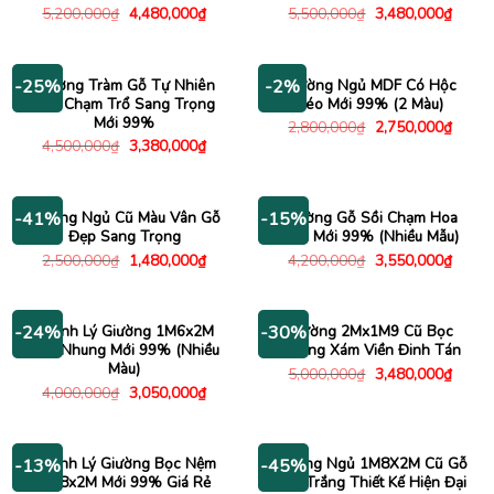
Giá
Giá
Giá
Giá
5,200,000
₫
4,480,000
₫
5,500,000
₫
3,480,000
₫
gốc
hiện
gốc
hiện
là:
tại
là:
tại
5,200,000₫.
là:
5,500,000₫.
là:
4,480,000₫.
3,480
Giường Tràm Gỗ Tự Nhiên
Giường Ngủ MDF Có Hộc
-25%
-2%
Đầu Chạm Trổ Sang Trọng
Kéo Mới 99% (2 Màu)
Mới 99%
Giá
Giá
2,800,000
₫
2,750,000
₫
gốc
hiện
Giá
Giá
4,500,000
₫
3,380,000
₫
là:
tại
gốc
hiện
2,800,000₫.
là:
là:
tại
2,750
4,500,000₫.
là:
3,380,000₫.
Giường Ngủ Cũ Màu Vân Gỗ
Giường Gỗ Sồi Chạm Hoa
-41%
-15%
Đẹp Sang Trọng
Văn Mới 99% (Nhiều Mẫu)
Giá
Giá
Giá
Giá
2,500,000
₫
1,480,000
₫
4,200,000
₫
3,550,000
₫
gốc
hiện
gốc
hiện
là:
tại
là:
tại
2,500,000₫.
là:
4,200,000₫.
là:
1,480,000₫.
3,550
Thanh Lý Giường 1M6x2M
Giường 2Mx1M9 Cũ Bọc
-24%
-30%
Bọc Nhung Mới 99% (Nhiều
Nhung Xám Viền Đinh Tán
Màu)
Giá
Giá
5,000,000
₫
3,480,000
₫
gốc
hiện
Giá
Giá
4,000,000
₫
3,050,000
₫
là:
tại
gốc
hiện
5,000,000₫.
là:
là:
tại
3,480
4,000,000₫.
là:
3,050,000₫.
Thanh Lý Giường Bọc Nệm
Giường Ngủ 1M8X2M Cũ Gỗ
-13%
-45%
1M8x2M Mới 99% Giá Rẻ
Màu Trắng Thiết Kế Hiện Đại