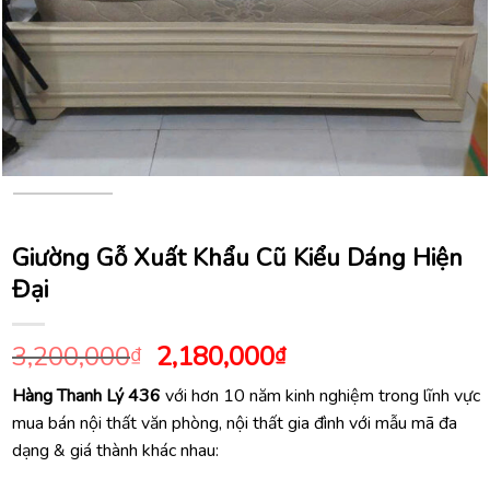
Giường Gỗ Xuất Khẩu Cũ Kiểu Dáng Hiện
Đại
Giá
Giá
3,200,000
2,180,000
₫
₫
gốc
hiện
Hàng Thanh Lý 436
với hơn 10 năm kinh nghiệm trong lĩnh vực
là:
tại
mua bán nội thất văn phòng, nội thất gia đình với mẫu mã đa
3,200,000₫.
là:
dạng & giá thành khác nhau:
2,180,000₫.