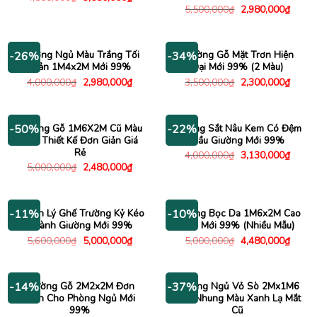
gốc
hiện
Giá
Giá
5,500,000
₫
2,980,000
₫
là:
tại
gốc
hiện
4,500,000₫.
là:
là:
tại
3,580,000₫.
5,500,000₫.
là:
2,980
Giường Ngủ Màu Trắng Tối
Giường Gỗ Mặt Trơn Hiện
-26%
-34%
Giản 1M4x2M Mới 99%
Đại Mới 99% (2 Màu)
Giá
Giá
Giá
Giá
4,000,000
₫
2,980,000
₫
3,500,000
₫
2,300,000
₫
gốc
hiện
gốc
hiện
là:
tại
là:
tại
4,000,000₫.
là:
3,500,000₫.
là:
2,980,000₫.
2,300
Giường Gỗ 1M6X2M Cũ Màu
Giường Sắt Nâu Kem Có Đệm
-50%
-22%
Nâu Thiết Kế Đơn Giản Giá
Đầu Giường Mới 99%
Rẻ
Giá
Giá
4,000,000
₫
3,130,000
₫
gốc
hiện
Giá
Giá
5,000,000
₫
2,480,000
₫
là:
tại
gốc
hiện
4,000,000₫.
là:
là:
tại
3,130
5,000,000₫.
là:
2,480,000₫.
Thanh Lý Ghế Trường Kỷ Kéo
Giường Bọc Da 1M6x2M Cao
-11%
-10%
Thành Giường Mới 99%
Cấp Mới 99% (Nhiều Mẫu)
Giá
Giá
Giá
Giá
5,600,000
₫
5,000,000
₫
5,000,000
₫
4,480,000
₫
gốc
hiện
gốc
hiện
là:
tại
là:
tại
5,600,000₫.
là:
5,000,000₫.
là:
5,000,000₫.
4,480
Giường Gỗ 2M2x2M Đơn
Giường Ngủ Vỏ Sò 2Mx1M6
-14%
-37%
Giản Cho Phòng Ngủ Mới
Bọc Nhung Màu Xanh Lạ Mắt
99%
Cũ