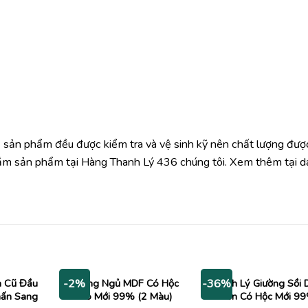
 sản phẩm đều được kiểm tra và vệ sinh kỹ nên chất lượng đượ
ắm sản phẩm tại Hàng Thanh Lý 436 chúng tôi. Xem thêm tại d
m Cũ Đầu
Giường Ngủ MDF Có Hộc
Thanh Lý Giường Sồi 
-2%
-36%
hấn Sang
Kéo Mới 99% (2 Màu)
Cuốn Có Hộc Mới 9