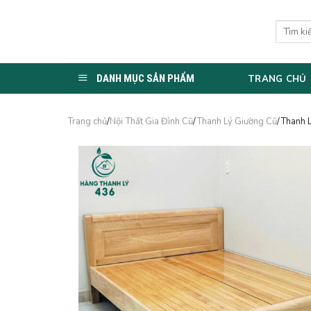
Skip
to
Tìm
kiếm:
content
DANH MỤC SẢN PHẨM
TRANG CHỦ
Trang chủ
/
Nội Thất Gia Đình Cũ
/
Thanh Lý Giường Cũ
/Thanh 