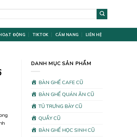
HOẠT ĐỘNG
TIKTOK
CẨM NANG
LIÊN HỆ
DANH MỤC SẢN PHẨM
6
BÀN GHẾ CAFE CŨ
BÀN GHẾ QUÁN ĂN CŨ
TỦ TRƯNG BÀY CŨ
rong
QUẦY CŨ
ình
BÀN GHẾ HỌC SINH CŨ