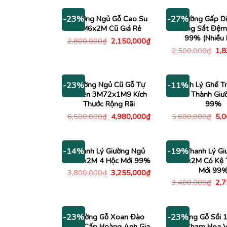
1,480,000₫.
5,0
Giường Ngủ Gỗ Cao Su
Giường Gấp D
-23%
-27%
1M6x2M Cũ Giá Rẻ
Khung Sắt Đệm
99% (Nhiều 
Giá
Giá
2,800,000
₫
2,150,000
₫
gốc
hiện
Giá
2,500,000
₫
1,
là:
tại
gố
2,800,000₫.
là:
là:
2,150,000₫.
2,5
Giường Ngủ Cũ Gỗ Tự
Thanh Lý Ghế T
-23%
-11%
Nhiên 3M72x1M9 Kích
Kéo Thành Giư
Thước Rộng Rãi
99%
Giá
Giá
Giá
6,500,000
₫
4,980,000
₫
5,600,000
₫
5,
gốc
hiện
gố
là:
tại
là:
6,500,000₫.
là:
5,6
4,980,000₫.
Thanh Lý Giường Ngủ
Thanh Lý Gi
-14%
-19%
1M6x2M 4 Hộc Mới 99%
1M6x2M Có Kệ T
Mới 99
Giá
Giá
3,800,000
₫
3,255,000
₫
gốc
hiện
Giá
3,400,000
₫
2,
là:
tại
gố
3,800,000₫.
là:
là:
3,255,000₫.
3,4
Giường Gỗ Xoan Đào
Giường Gỗ Sồi
-23%
-23%
Cao Cấp Hoàng Anh Gia
Cũ Chạm Hoa V