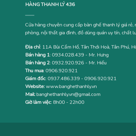
HÀNG THANH LÝ 436
Cửa hàng chuyên cung cấp bàn ghế thanh lý giá rẻ, 
phòng, nội thất gia đình, đồ dùng quán uy tín, chất
Địa chỉ
: 11A Bùi Cẩm Hổ, Tân Thới Hoà, Tân Phú, H
Bán hàng 1
:
0934.028.439
- Mr. Hưng
Bán hàng 2
:
0932.920.926
- Mr. Hiếu
Thu mua
:
0906.920.921
Giám đốc
:
0937.486.339
-
0906.920.921
Website:
www.banghethanhly.vn
Mail:
banghethanhly.vn@gmail.com
Giờ làm việc
: 8h00 - 22h00