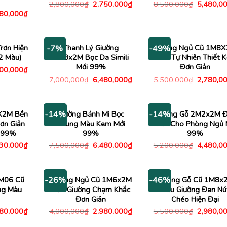
Giá
Giá
Giá
2,800,000
₫
2,750,000
₫
8,500,000
₫
5,480,0
gốc
hiện
gốc
Giá
980,000
₫
là:
tại
là:
c
hiện
2,800,000₫.
là:
8,500,00
tại
2,750,000₫.
00,000₫.
là:
1,980,000₫.
rơn Hiện
Thanh Lý Giường
Giường Ngủ Cũ 1M8
-7%
-49%
2 Màu)
1M8x2M Bọc Da Simili
Gỗ Tự Nhiên Thiết K
Mới 99%
Đơn Giản
Giá
300,000
₫
c
hiện
Giá
Giá
Giá
7,000,000
₫
6,480,000
₫
5,500,000
₫
2,780,0
tại
gốc
hiện
gốc
00,000₫.
là:
là:
tại
là:
2,300,000₫.
7,000,000₫.
là:
5,500,00
6,480,000₫.
X2M Bền
Giường Bánh Mì Bọc
Giường Gỗ 2M2x2M 
-14%
-14%
ơn Giản
Nhung Màu Kem Mới
Giản Cho Phòng Ngủ 
i 99%
99%
99%
Giá
Giá
Giá
Giá
730,000
₫
7,500,000
₫
6,480,000
₫
5,200,000
₫
4,480,0
c
hiện
gốc
hiện
gốc
tại
là:
tại
là:
00,000₫.
là:
7,500,000₫.
là:
5,200,00
2,730,000₫.
6,480,000₫.
M06 Cũ
Giường Ngủ Cũ 1M6x2M
Giường Gỗ Cũ 1M8x
-26%
-46%
ng Màu
Đầu Giường Chạm Khắc
Đầu Giường Đan Nú
Đơn Giản
Chéo Hiện Đại
Giá
Giá
Giá
Giá
480,000
₫
4,000,000
₫
2,980,000
₫
5,500,000
₫
2,980,0
c
hiện
gốc
hiện
gốc
tại
là:
tại
là: