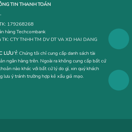
ÔNG TIN THANH TOÁN
TK: 179268268
n hàng Techcombank
ủ TK: CTY TNHH TM DV DT VA XD HAI DANG
C LƯU Ý
: Chúng tôi chỉ cung cấp danh sách tài
ản ngân hàng trên. Ngoài ra không cung cấp bất cứ
 khoản nào khác với bất cứ lý do gì, xin quý khách
g lưu ý tránh trường hợp kẻ xấu giả mạo.