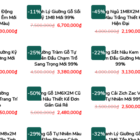
00,000₫.
là:
4,000,000₫.
là:
5,500,00
3,480,000₫.
2,980,000₫.
i Động
Thanh Lý Giường Gỗ Sồi
Giường Ngủ 1M8X2M
-11%
-45%
 Êm Mới
Mỹ 1M8 Mới 99%
Gỗ Màu Trắng Thiết 
Màu)
Hiện Đại
Giá
Giá
7,500,000
₫
6,700,000
₫
gốc
hiện
Giá
Giá
830,000
₫
4,000,000
₫
2,190,0
là:
tại
c
hiện
gốc
7,500,000₫.
là:
tại
là:
6,700,000₫.
00,000₫.
là:
4,000,00
1,830,000₫.
rường Kỷ
Giường Tràm Gỗ Tự
Giường Sắt Nâu Kem
-25%
-22%
ờng Mới
Nhiên Đầu Chạm Trổ
Đệm Đầu Giường Mớ
Sang Trọng Mới 99%
99%
Giá
Giá
Giá
Giá
000,000
₫
4,500,000
₫
3,380,000
₫
4,000,000
₫
3,130,0
c
hiện
gốc
hiện
gốc
tại
là:
tại
là:
00,000₫.
là:
4,500,000₫.
là:
4,000,00
5,000,000₫.
3,380,000₫.
ường
Giường Gỗ 1M6X2M Cũ
Giường Cải Zich Zac 
-50%
-29%
rang Trí
Màu Nâu Thiết Kế Đơn
Gỗ Tự Nhiên Mới 9
%
Giản Giá Rẻ
Giá
3,500,000
₫
2,500,0
gốc
Giá
Giá
Giá
750,000
₫
5,000,000
₫
2,480,000
₫
là:
c
hiện
gốc
hiện
3,500,00
tại
là:
tại
00,000₫.
là:
5,000,000₫.
là:
2,750,000₫.
2,480,000₫.
 1M8x2M
Giường Gỗ Tự Nhiên Màu
Thanh Lý Giường G
-29%
-32%
ăn Tinh
Đỏ Đậm Phong Cách
Xoan 1M6 Tồn Kho M