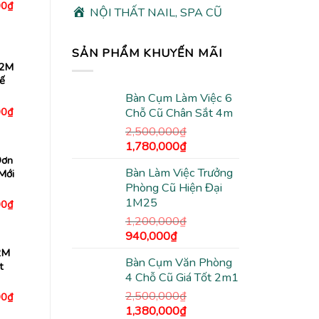
Giá
00
₫
NỘI THẤT NAIL, SPA CŨ
hiện
tại
0₫.
là:
5,480,000₫.
SẢN PHẨM KHUYẾN MÃI
X2M
ế
Bàn Cụm Làm Việc 6
Giá
00
₫
Chỗ Cũ Chân Sắt 4m
hiện
2,500,000
₫
tại
0₫.
là:
Giá
Giá
1,780,000
₫
2,780,000₫.
gốc
hiện
Đơn
Bàn Làm Việc Trưởng
Mới
là:
tại
Phòng Cũ Hiện Đại
2,500,000₫.
là:
1M25
Giá
00
₫
1,780,000₫.
hiện
1,200,000
₫
tại
0₫.
là:
Giá
Giá
940,000
₫
4,480,000₫.
gốc
hiện
2M
Bàn Cụm Văn Phòng
là:
tại
t
4 Chỗ Cũ Giá Tốt 2m1
1,200,000₫.
là:
940,000₫.
2,500,000
₫
Giá
00
₫
hiện
Giá
Giá
1,380,000
₫
tại