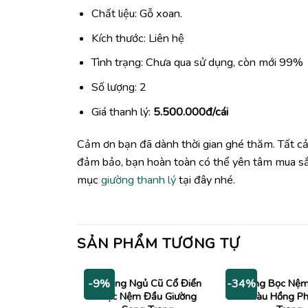
Chất liệu: Gỗ xoan.
Kích thước: Liên hệ
Tình trạng: Chưa qua sử dụng, còn mới 99%
Số lượng: 2
Giá thanh lý:
5.500.000đ/cái
Cảm ơn bạn đã dành thời gian ghé thăm. Tất cả
đảm bảo, bạn hoàn toàn có thể yên tâm mua s
mục
giường thanh lý
tại đây nhé.
SẢN PHẨM TƯƠNG TỰ
Giường Ngủ Cũ Cổ Điển
Giường Bọc Nệ
-9%
-34%
Bọc Nệm Đầu Giường
Sò Màu Hồng P