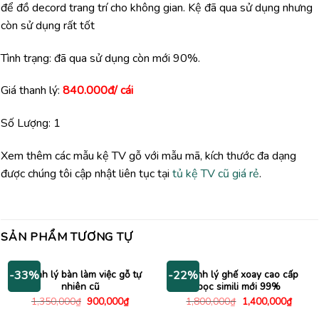
để đồ decord trang trí cho không gian. Kệ đã qua sử dụng nhưng
còn sử dụng rất tốt
Tình trạng: đã qua sử dụng còn mới 90%.
Giá thanh lý:
840.000đ/ cái
Số Lượng: 1
Xem thêm các mẫu kệ TV gỗ với mẫu mã, kích thước đa dạng
được chúng tôi cập nhật liên tục tại
tủ kệ TV cũ giá rẻ
.
SẢN PHẨM TƯƠNG TỰ
Thanh lý bàn làm việc gỗ tự
Thanh lý ghế xoay cao cấp
-33%
-22%
nhiên cũ
bọc simili mới 99%
Giá
Giá
Giá
Giá
1,350,000
₫
900,000
₫
1,800,000
₫
1,400,000
₫
gốc
hiện
gốc
hiện