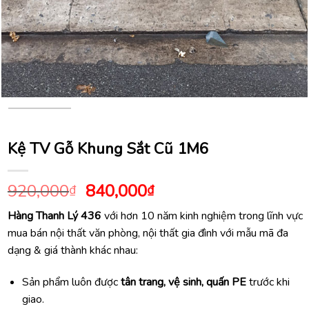
Kệ TV Gỗ Khung Sắt Cũ 1M6
Giá
Giá
920,000
840,000
₫
₫
gốc
hiện
Hàng Thanh Lý 436
với hơn 10 năm kinh nghiệm trong lĩnh vực
là:
tại
mua bán nội thất văn phòng, nội thất gia đình với mẫu mã đa
920,000₫.
là:
dạng & giá thành khác nhau:
840,000₫.
Sản phẩm luôn được
tân trang, vệ sinh, quấn PE
trước khi
giao.