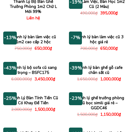
Thanh Lý Bộ Bàn Ghế
Bàn Làm Việc, Bàn Học 1m2
-19%
Trưởng Phòng 1m2 Chữ L
Cũ (2 Màu)
Mới 99%
Giá
Giá
490,000
₫
395,000
₫
gốc
hiện
Liên hệ
là:
tại
490,000₫.
là:
395,000
Thanh lý bàn làm việc cũ
Thanh lý bàn làm việc cũ 3
-13%
-7%
1m2 cao cấp 2 hộc
hộc giá rẻ
Giá
Giá
Giá
Giá
750,000
₫
650,000
₫
700,000
₫
650,000
₫
gốc
hiện
gốc
hiện
là:
tại
là:
tại
750,000₫.
là:
700,000₫.
là:
650,000₫.
650,000
Thanh lý bộ sofa cũ sang
Thanh lý bàn ghế gỗ cafe
-43%
-39%
trọng – BSFC175
chân sắt cũ
Giá
Giá
Giá
Giá
6,000,000
₫
3,450,000
₫
1,650,000
₫
1,000,000
₫
gốc
hiện
gốc
hiện
là:
tại
là:
tại
6,000,000₫.
là:
1,650,000₫.
là:
3,450,000₫.
1,000
Thanh Lý Bàn Tính Tiền Cũ
Thanh lý ghế trưởng phòng
-25%
-23%
Có Khay Để Tiền
cũ bọc simili giá rẻ –
GGDC46
Giá
Giá
2,000,000
₫
1,500,000
₫
gốc
hiện
Giá
Giá
1,500,000
₫
1,150,000
₫
là:
tại
gốc
hiện
2,000,000₫.
là:
là:
tại
1,500,000₫.
1,500,000₫.
là:
1,150