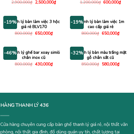
Giá
Giá
Giá
Giá
2,900,000
₫
2,500,000
₫
1,200,000
₫
600,000
₫
gốc
hiện
gốc
hiện
là:
tại
là:
tại
2,900,000₫.
là:
1,200,000₫.
là:
2,500,000₫.
600,00
Thanh lý bàn làm việc 3 hộc
Thanh lý bàn làm việc 1m
-19%
-19%
giá rẻ BLV170
cao cấp giá rẻ
Giá
Giá
Giá
Giá
800,000
₫
650,000
₫
800,000
₫
650,000
₫
gốc
hiện
gốc
hiện
là:
tại
là:
tại
800,000₫.
là:
800,000₫.
là:
650,000₫.
650,000
Thanh lý ghế bar xoay simili
Thanh lý bàn màu trắng mặt
-46%
-32%
chân inox cũ
gỗ chân sắt cũ
Giá
Giá
Giá
Giá
800,000
₫
430,000
₫
850,000
₫
580,000
₫
gốc
hiện
gốc
hiện
là:
tại
là:
tại
800,000₫.
là:
850,000₫.
là:
430,000₫.
580,000
HÀNG THANH LÝ 436
Cửa hàng chuyên cung cấp bàn ghế thanh lý giá rẻ, nội thất văn
phòng, nội thất gia đình, đồ dùng quán uy tín, chất lượng tại