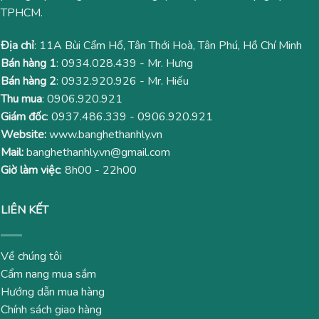
TPHCM.
Địa chỉ
: 11A Bùi Cẩm Hổ, Tân Thới Hoà, Tân Phú, Hồ Chí Minh
Bán hàng 1
:
0934.028.439
- Mr. Hưng
Bán hàng 2
:
0932.920.926
- Mr. Hiếu
Thu mua
:
0906.920.921
Giám đốc
:
0937.486.339
-
0906.920.921
Website:
www.banghethanhly.vn
Mail:
banghethanhly.vn@gmail.com
Giờ làm việc
: 8h00 - 22h00
LIÊN KẾT
Về chúng tôi
Cẩm nang mua sắm
Hướng dẫn mua hàng
Chính sách giao hàng