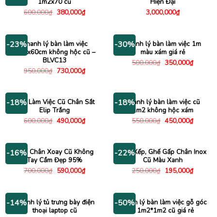
1m2x70 cũ
Hiện Đại
Giá
Giá
600,000
₫
380,000
₫
3,000,000
₫
gốc
hiện
là:
tại
600,000₫.
là:
380,000₫.
Thanh lý bàn làm việc
Thanh lý bàn làm việc 1m
-23%
-30%
1m2x60cm không hộc cũ –
màu xám giá rẻ
BLVC13
Giá
Giá
500,000
₫
350,000
₫
gốc
hiện
Giá
Giá
950,000
₫
730,000
₫
là:
tại
gốc
hiện
500,000₫.
là:
là:
tại
350,000
950,000₫.
là:
730,000₫.
Bàn Làm Việc Cũ Chân Sắt
Thanh lý bàn làm việc cũ
-18%
-18%
Elip Trắng
1m2 không hộc xám
Giá
Giá
Giá
Giá
600,000
₫
490,000
₫
550,000
₫
450,000
₫
gốc
hiện
gốc
hiện
là:
tại
là:
tại
600,000₫.
là:
550,000₫.
là:
490,000₫.
450,000
Ghế Chân Xoay Cũ Không
Ghế Xếp, Ghế Gấp Chân Inox
-16%
-22%
Tay Cầm Đẹp 95%
Cũ Màu Xanh
Giá
Giá
Giá
Giá
700,000
₫
590,000
₫
250,000
₫
195,000
₫
gốc
hiện
gốc
hiện
là:
tại
là:
tại
700,000₫.
là:
250,000₫.
là:
590,000₫.
195,000
Thanh lý tủ trưng bày điện
Thanh lý bàn làm việc gỗ góc
-14%
-50%
thoại laptop cũ
L 1m2*1m2 cũ giá rẻ