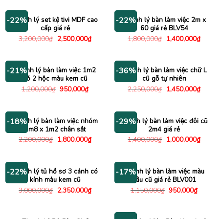
là:
tại
là:
tại
1,350,000₫.
là:
1,800,000₫.
là:
900,000₫.
1,400
Thanh lý set kệ tivi MDF cao
Thanh lý bàn làm việc 2m x
-22%
-22%
cấp giá rẻ
60 giá rẻ BLV54
Giá
Giá
Giá
Giá
3,200,000
₫
2,500,000
₫
1,800,000
₫
1,400,000
₫
gốc
hiện
gốc
hiện
là:
tại
là:
tại
3,200,000₫.
là:
1,800,000₫.
là:
2,500,000₫.
1,400
Thanh lý bàn làm việc 1m2
Thanh lý bàn làm việc chữ L
-21%
-36%
có 2 hộc màu kem cũ
cũ gỗ tự nhiên
Giá
Giá
Giá
Giá
1,200,000
₫
950,000
₫
2,250,000
₫
1,450,000
₫
gốc
hiện
gốc
hiện
là:
tại
là:
tại
1,200,000₫.
là:
2,250,000₫.
là:
950,000₫.
1,450
Thanh lý bàn làm việc nhóm
Thanh lý bàn làm việc đôi cũ
-18%
-29%
1m8 x 1m2 chân sắt
2m4 giá rẻ
Giá
Giá
Giá
Giá
2,200,000
₫
1,800,000
₫
1,400,000
₫
1,000,000
₫
gốc
hiện
gốc
hiện
là:
tại
là:
tại
2,200,000₫.
là:
1,400,000₫.
là:
1,800,000₫.
1,000
Thanh lý tủ hồ sơ 3 cánh có
Thanh lý bàn làm việc màu
-22%
-17%
kính màu kem cũ
nâu cũ giá rẻ BLV001
Giá
Giá
Giá
Giá
3,000,000
₫
2,350,000
₫
1,150,000
₫
950,000
₫
gốc
hiện
gốc
hiện
là:
tại
là:
tại
3,000,000₫.
là:
1,150,000₫.
là:
2,350,000₫.
950,00