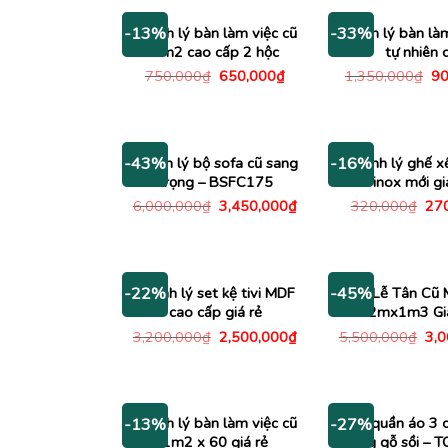
Thanh lý bàn làm việc cũ
Thanh lý bàn là
-13%
-33%
1m2 cao cấp 2 hộc
tự nhiên 
Giá
Giá
Gi
750,000
₫
650,000
₫
1,350,000
₫
90
gốc
hiện
gố
là:
tại
là:
750,000₫.
là:
1,
650,000₫.
Thanh lý bộ sofa cũ sang
Thanh lý ghế x
-43%
-16%
trọng – BSFC175
inox mới gi
Giá
Giá
Giá
6,000,000
₫
3,450,000
₫
320,000
₫
27
gốc
hiện
gố
là:
tại
là:
6,000,000₫.
là:
320
3,450,000₫.
Thanh lý set kệ tivi MDF
Bàn Lễ Tân Cũ 
-22%
-45%
cao cấp giá rẻ
2mx1m3 Gi
Giá
Giá
Giá
3,200,000
₫
2,500,000
₫
5,500,000
₫
3,
gốc
hiện
gố
là:
tại
là:
3,200,000₫.
là:
5,5
2,500,000₫.
Thanh lý bàn làm việc cũ
Tủ quần áo 3 
-13%
-27%
1m2 x 60 giá rẻ
bằng gỗ sồi – 