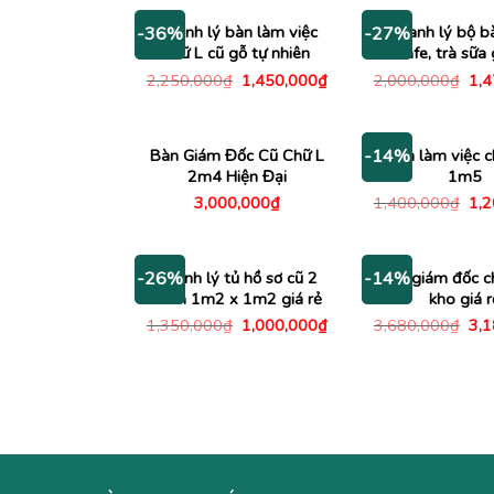
1,600,000₫.
là:
1,150,000₫.
Thanh lý bàn làm việc
Thanh lý bộ b
-36%
-27%
chữ L cũ gỗ tự nhiên
cafe, trà sữa 
Giá
Giá
Giá
2,250,000
₫
1,450,000
₫
2,000,000
₫
1,
gốc
hiện
gố
là:
tại
là:
2,250,000₫.
là:
2,0
1,450,000₫.
Bàn Giám Đốc Cũ Chữ L
Bàn làm việc c
-14%
2m4 Hiện Đại
1m5
Giá
3,000,000
₫
1,400,000
₫
1,
gố
là:
1,4
Thanh lý tủ hồ sơ cũ 2
Bàn giám đốc c
-26%
-14%
cánh 1m2 x 1m2 giá rẻ
kho giá r
Giá
Giá
Giá
1,350,000
₫
1,000,000
₫
3,680,000
₫
3,
gốc
hiện
gố
là:
tại
là:
1,350,000₫.
là:
3,6
1,000,000₫.