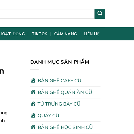
HOẠT ĐỘNG
TIKTOK
CẨM NANG
LIÊN HỆ
DANH MỤC SẢN PHẨM
n
BÀN GHẾ CAFE CŨ
BÀN GHẾ QUÁN ĂN CŨ
TỦ TRƯNG BÀY CŨ
rong
QUẦY CŨ
ình
BÀN GHẾ HỌC SINH CŨ