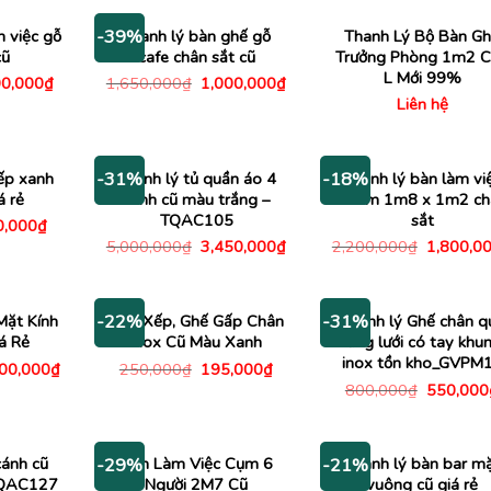
m việc gỗ
Thanh lý bàn ghế gỗ
Thanh Lý Bộ Bàn G
-39%
cũ
cafe chân sắt cũ
Trưởng Phòng 1m2 
L Mới 99%
á
Giá
Giá
Giá
0,000
₫
1,650,000
₫
1,000,000
₫
c
hiện
gốc
hiện
Liên hệ
tại
là:
tại
350,000₫.
là:
1,650,000₫.
là:
900,000₫.
1,000,000₫.
ếp xanh
Thanh lý tủ quần áo 4
Thanh lý bàn làm vi
-31%
-18%
á rẻ
cánh cũ màu trắng –
nhóm 1m8 x 1m2 ch
TQAC105
sắt
Giá
0,000
₫
c
hiện
Giá
Giá
Giá
5,000,000
₫
3,450,000
₫
2,200,000
₫
1,800,0
tại
gốc
hiện
gốc
,000₫.
là:
là:
tại
là:
270,000₫.
5,000,000₫.
là:
2,200,00
3,450,000₫.
Mặt Kính
Ghế Xếp, Ghế Gấp Chân
Thanh lý Ghế chân q
-22%
-31%
á Rẻ
Inox Cũ Màu Xanh
lưng lưới có tay khu
inox tồn kho_GVPM
Giá
Giá
Giá
000,000
₫
250,000
₫
195,000
₫
c
hiện
gốc
hiện
Giá
800,000
₫
550,000
tại
là:
tại
gốc
00,000₫.
là:
250,000₫.
là:
là:
3,000,000₫.
195,000₫.
800,000
cánh cũ
Bàn Làm Việc Cụm 6
Thanh lý bàn bar m
-29%
-21%
TQAC127
Người 2M7 Cũ
vuông cũ giá rẻ