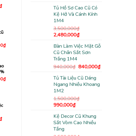
gốc
hiện
Giá
₫
Tủ Hồ Sơ Cao Cũ Có
là:
tại
hiện
Kệ Hở Và Cánh Kính
tại
3,500,000₫.
là:
₫.
là:
1M4
2,480,000₫.
550,000₫.
3,500,000
₫
cũ
Giá
Giá
2,480,000
₫
gốc
hiện
Giá
00
₫
Bàn Làm Việc Mặt Gỗ
là:
tại
hiện
Cũ Chân Sắt Sơn
3,500,000₫.
là:
tại
0₫.
là:
Trắng 1M4
2,480,000₫.
2,950,000₫.
ao
Giá
Giá
940,000
₫
840,000
₫
9%
gốc
hiện
Tủ Tài Liệu Cũ Dáng
Giá
là:
tại
00
₫
hiện
Ngang Nhiều Khoang
940,000₫.
là:
tại
1M2
0₫.
là:
840,000₫.
1,400,000₫.
1,500,000
₫
Giá
Giá
990,000
₫
ệc
gốc
hiện
Kệ Decor Cũ Khung
là:
tại
Giá
₫
Sắt Vòm Cao Nhiều
hiện
1,500,000₫.
là:
tại
Tầng
990,000₫.
₫.
là:
650,000₫.