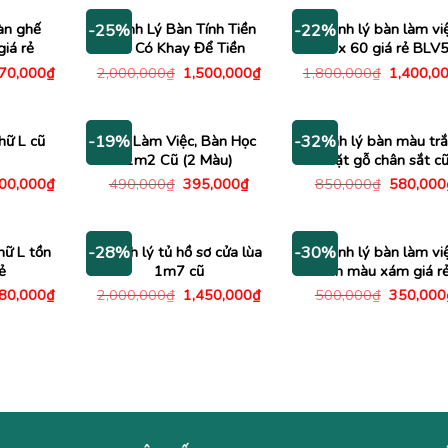
1,200,000₫.
là:
950,000₫.
àn ghế
Thanh Lý Bàn Tính Tiền
Thanh lý bàn làm vi
-25%
-22%
giá rẻ
Cũ Có Khay Để Tiền
2m x 60 giá rẻ BLV
Giá
Giá
Giá
Giá
470,000
₫
2,000,000
₫
1,500,000
₫
1,800,000
₫
1,400,0
c
hiện
gốc
hiện
gốc
tại
là:
tại
là:
00,000₫.
là:
2,000,000₫.
là:
1,800,00
1,470,000₫.
1,500,000₫.
hữ L cũ
Bàn Làm Việc, Bàn Học
Thanh lý bàn màu tr
-19%
-32%
1m2 Cũ (2 Màu)
mặt gỗ chân sắt c
Giá
Giá
Giá
Giá
200,000
₫
490,000
₫
395,000
₫
850,000
₫
580,000
c
hiện
gốc
hiện
gốc
tại
là:
tại
là:
00,000₫.
là:
490,000₫.
là:
850,000
1,200,000₫.
395,000₫.
hữ L tồn
Thanh lý tủ hồ sơ cửa lùa
Thanh lý bàn làm vi
-28%
-30%
ẻ
1m7 cũ
1m màu xám giá r
Giá
Giá
Giá
Giá
180,000
₫
2,000,000
₫
1,450,000
₫
500,000
₫
350,000
c
hiện
gốc
hiện
gốc
tại
là:
tại
là:
80,000₫.
là:
2,000,000₫.
là:
500,000
3,180,000₫.
1,450,000₫.