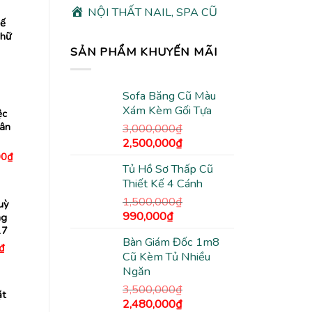
NỘI THẤT NAIL, SPA CŨ
hế
Chữ
SẢN PHẨM KHUYẾN MÃI
Sofa Băng Cũ Màu
Xám Kèm Gối Tựa
ệc
ân
3,000,000
₫
Giá
Giá
2,500,000
₫
Giá
gốc
hiện
00
₫
hiện
Tủ Hồ Sơ Thấp Cũ
là:
tại
tại
Thiết Kế 4 Cánh
0₫.
là:
3,000,000₫.
là:
1,800,000₫.
2,500,000₫.
1,500,000
₫
uỳ
Giá
Giá
990,000
₫
ng
gốc
hiện
17
Bàn Giám Đốc 1m8
là:
tại
Giá
₫
Cũ Kèm Tủ Nhiều
hiện
1,500,000₫.
là:
tại
Ngăn
990,000₫.
₫.
là:
550,000₫.
3,500,000
₫
ặt
Giá
Giá
2,480,000
₫