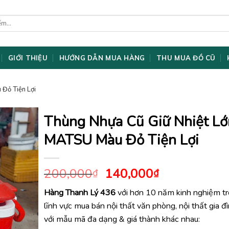
GIỚI THIỆU
HƯỚNG DẪN MUA HÀNG
THU MUA ĐỒ CŨ
 Đỏ Tiện Lợi
Thùng Nhựa Cũ Giữ Nhiệt Lớ
MATSU Màu Đỏ Tiện Lợi
Giá
Giá
200,000
140,000
₫
₫
gốc
hiện
Hàng Thanh Lý 436
với hơn 10 năm kinh nghiệm t
là:
tại
lĩnh vực mua bán nội thất văn phòng, nội thất gia đ
200,000₫.
là:
140,000₫.
với mẫu mã đa dạng & giá thành khác nhau: