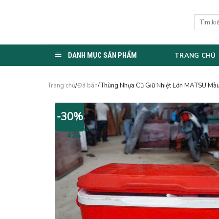
Skip
to
Tìm
kiếm:
content
DANH MỤC SẢN PHẨM
TRANG CHỦ
Trang chủ
/
Đã bán
/Thùng Nhựa Cũ Giữ Nhiệt Lớn MATSU Màu
-30%