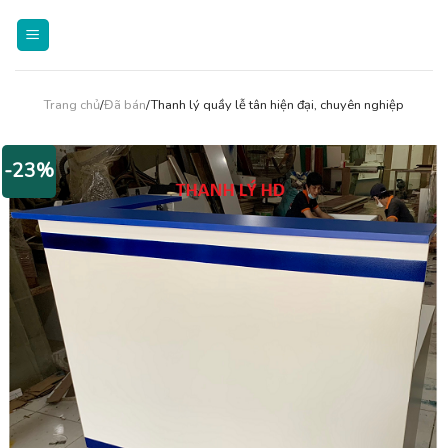
Skip
to
content
Trang chủ
/
Đã bán
/Thanh lý quầy lễ tân hiện đại, chuyên nghiệp
-23%