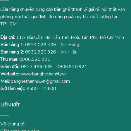
Cửa hàng chuyên cung cấp bàn ghế thanh lý giá rẻ, nội thất văn
phòng, nội thất gia đình, đồ dùng quán uy tín, chất lượng tại
TPHCM.
Địa chỉ
: 11A Bùi Cẩm Hổ, Tân Thới Hoà, Tân Phú, Hồ Chí Minh
Bán hàng 1
:
0934.028.439
- Mr. Hưng
Bán hàng 2
:
0932.920.926
- Mr. Hiếu
Thu mua
:
0906.920.921
Giám đốc
:
0937.486.339
-
0906.920.921
Website:
www.banghethanhly.vn
Mail:
banghethanhly.vn@gmail.com
Giờ làm việc
: 8h00 - 22h00
LIÊN KẾT
Về chúng tôi