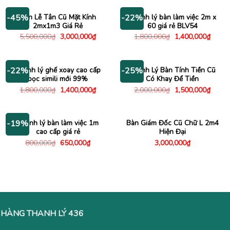
3,200,000₫.
là:
700,000₫.
là:
2,500,000₫.
650,000
Bàn Lễ Tân Cũ Mặt Kính
Thanh lý bàn làm việc 2m x
-45%
-22%
2mx1m3 Giá Rẻ
60 giá rẻ BLV54
Giá
Giá
Giá
Giá
5,500,000
₫
3,000,000
₫
1,800,000
₫
1,400,000
₫
gốc
hiện
gốc
hiện
là:
tại
là:
tại
5,500,000₫.
là:
1,800,000₫.
là:
3,000,000₫.
1,400
Thanh lý ghế xoay cao cấp
Thanh Lý Bàn Tính Tiền Cũ
-22%
-25%
bọc simili mới 99%
Có Khay Để Tiền
Giá
Giá
Giá
Giá
1,800,000
₫
1,400,000
₫
2,000,000
₫
1,500,000
₫
gốc
hiện
gốc
hiện
là:
tại
là:
tại
1,800,000₫.
là:
2,000,000₫.
là:
1,400,000₫.
1,500
Thanh lý bàn làm việc 1m
Bàn Giám Đốc Cũ Chữ L 2m4
-19%
cao cấp giá rẻ
Hiện Đại
Giá
Giá
800,000
₫
650,000
₫
3,000,000
₫
gốc
hiện
là:
tại
800,000₫.
là:
650,000₫.
HÀNG THANH LÝ 436