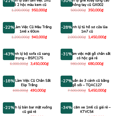
Thanh lý bàn làm việc 1m2
Thanh lý ghế xoay lưng cao
-21%
-30%
có 2 hộc màu kem cũ
không tay cũ GX002
Giá
Giá
Giá
Giá
1,200,000
₫
950,000
₫
500,000
₫
350,000
₫
gốc
hiện
gốc
hiện
là:
tại
là:
tại
1,200,000₫.
là:
500,000₫.
là:
950,000₫.
350,000
Bàn Làm Việc Cũ Màu Trắng
Thanh lý tủ hồ sơ cửa lùa
-22%
-28%
1m6 x 60cm
1m7 cũ
Giá
Giá
Giá
Giá
1,200,000
₫
940,000
₫
2,000,000
₫
1,450,000
₫
gốc
hiện
gốc
hiện
là:
tại
là:
tại
1,200,000₫.
là:
2,000,000₫.
là:
940,000₫.
1,450
Thanh lý bộ sofa cũ sang
Bàn làm việc mặt gỗ chân sắt
-43%
-31%
trọng – BSFC175
có hộc giá rẻ
Giá
Giá
Giá
Giá
6,000,000
₫
3,450,000
₫
980,000
₫
680,000
₫
gốc
hiện
gốc
hiện
là:
tại
là:
tại
6,000,000₫.
là:
980,000₫.
là:
3,450,000₫.
680,000
Bàn Làm Việc Cũ Chân Sắt
Tủ quần áo 3 cánh cũ bằng
-18%
-27%
Elip Trắng
gỗ sồi – TQAC127
Giá
Giá
Giá
Giá
600,000
₫
490,000
₫
7,500,000
₫
5,450,000
₫
gốc
hiện
gốc
hiện
là:
tại
là:
tại
600,000₫.
là:
7,500,000₫.
là:
490,000₫.
5,450
Thanh lý bàn bar mặt vuông
Kệ tivi căm xe 1m6 cũ giá rẻ –
-21%
-34%
cũ giá rẻ
KTVC54