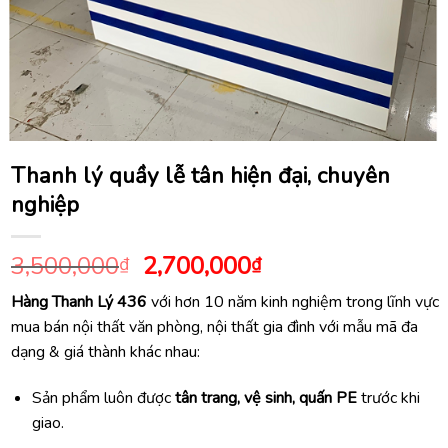
Thanh lý quầy lễ tân hiện đại, chuyên
nghiệp
Giá
Giá
3,500,000
2,700,000
₫
₫
gốc
hiện
Hàng Thanh Lý 436
với hơn 10 năm kinh nghiệm trong lĩnh vực
là:
tại
mua bán nội thất văn phòng, nội thất gia đình với mẫu mã đa
3,500,000₫.
là:
dạng & giá thành khác nhau:
2,700,000₫.
Sản phẩm luôn được
tân trang, vệ sinh, quấn PE
trước khi
giao.