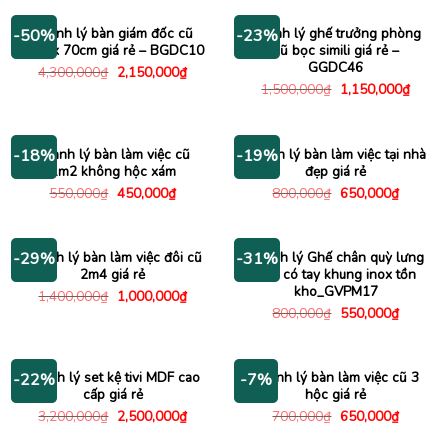
850,000₫.
là:
800,000₫.
là:
580,000₫.
430,000
Thanh lý bàn giám đốc cũ
Thanh lý ghế trưởng phòng
-50%
-23%
1m4 x 70cm giá rẻ – BGDC10
cũ bọc simili giá rẻ –
GGDC46
Giá
Giá
4,300,000
₫
2,150,000
₫
gốc
hiện
Giá
Giá
1,500,000
₫
1,150,000
₫
là:
tại
gốc
hiện
4,300,000₫.
là:
là:
tại
2,150,000₫.
1,500,000₫.
là:
1,150
Thanh lý bàn làm việc cũ
Thanh lý bàn làm việc tại nhà
-18%
-19%
1m2 không hộc xám
đẹp giá rẻ
Giá
Giá
Giá
Giá
550,000
₫
450,000
₫
800,000
₫
650,000
₫
gốc
hiện
gốc
hiện
là:
tại
là:
tại
550,000₫.
là:
800,000₫.
là:
450,000₫.
650,000
Thanh lý bàn làm việc đôi cũ
Thanh lý Ghế chân quỳ lưng
-29%
-31%
2m4 giá rẻ
lưới có tay khung inox tồn
kho_GVPM17
Giá
Giá
1,400,000
₫
1,000,000
₫
gốc
hiện
Giá
Giá
800,000
₫
550,000
₫
là:
tại
gốc
hiện
1,400,000₫.
là:
là:
tại
1,000,000₫.
800,000₫.
là:
550,000
Thanh lý set kệ tivi MDF cao
Thanh lý bàn làm việc cũ 3
-22%
-7%
cấp giá rẻ
hộc giá rẻ
Giá
Giá
Giá
Giá
3,200,000
₫
2,500,000
₫
700,000
₫
650,000
₫
gốc
hiện
gốc
hiện
là:
tại
là:
tại