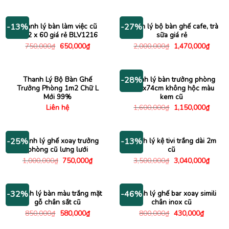
là:
tại
là:
tại
800,000₫.
là:
5,000,000₫.
là:
650,000₫.
3,450
Thanh lý bàn làm việc cũ
Thanh lý bộ bàn ghế cafe, trà
-13%
-27%
1m2 x 60 giá rẻ BLV1216
sữa giá rẻ
Giá
Giá
Giá
Giá
750,000
₫
650,000
₫
2,000,000
₫
1,470,000
₫
gốc
hiện
gốc
hiện
là:
tại
là:
tại
750,000₫.
là:
2,000,000₫.
là:
650,000₫.
1,470
Thanh Lý Bộ Bàn Ghế
Thanh lý bàn trưởng phòng
-28%
Trưởng Phòng 1m2 Chữ L
1m6x74cm không hộc màu
Mới 99%
kem cũ
Giá
Giá
Liên hệ
1,600,000
₫
1,150,000
₫
gốc
hiện
là:
tại
1,600,000₫.
là:
1,150
Thanh lý ghế xoay trưởng
Thanh lý kệ tivi trắng dài 2m
-25%
-13%
phòng cũ lưng lưới
cũ
Giá
Giá
Giá
Giá
1,000,000
₫
750,000
₫
3,500,000
₫
3,040,000
₫
gốc
hiện
gốc
hiện
là:
tại
là:
tại
1,000,000₫.
là:
3,500,000₫.
là:
750,000₫.
3,040
Thanh lý bàn màu trắng mặt
Thanh lý ghế bar xoay simili
-32%
-46%
gỗ chân sắt cũ
chân inox cũ
Giá
Giá
Giá
Giá
850,000
₫
580,000
₫
800,000
₫
430,000
₫
gốc
hiện
gốc
hiện
là:
tại
là:
tại