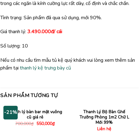
trong các ngăn là kính cường lực rất dày, cố định và chắc chắn.
Tình trạng: Sản phẩm đã qua sử dụng, mới 90%.
Giá thanh lý:
3.490.000đ/ cái
Số lượng: 10
Nếu có nhu cầu tìm mẫu tủ kệ quý khách vui lòng xem thêm sản
phẩm tại
thanh lý kệ trưng bày cũ
SẢN PHẨM TƯƠNG TỰ
Thanh lý bàn bar mặt vuông
Thanh Lý Bộ Bàn Ghế
-21%
cũ giá rẻ
Trưởng Phòng 1m2 Chữ L
Mới 99%
Giá
Giá
700,000
₫
550,000
₫
gốc
hiện
Liên hệ
là:
tại
700,000₫.
là: