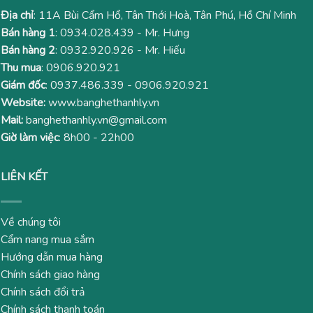
Địa chỉ
: 11A Bùi Cẩm Hổ, Tân Thới Hoà, Tân Phú, Hồ Chí Minh
Bán hàng 1
:
0934.028.439
- Mr. Hưng
Bán hàng 2
:
0932.920.926
- Mr. Hiếu
Thu mua
:
0906.920.921
Giám đốc
:
0937.486.339
-
0906.920.921
Website:
www.banghethanhly.vn
Mail:
banghethanhly.vn@gmail.com
Giờ làm việc
: 8h00 - 22h00
LIÊN KẾT
Về chúng tôi
Cẩm nang mua sắm
Hướng dẫn mua hàng
Chính sách giao hàng
Chính sách đổi trả
Chính sách thanh toán