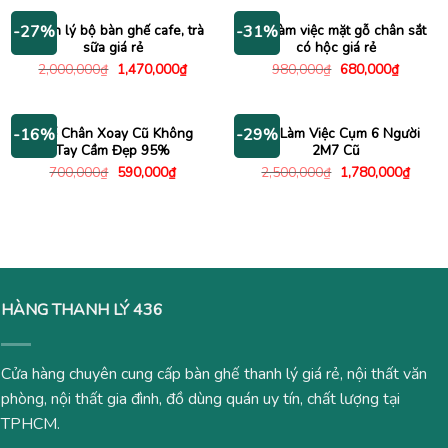
850,000₫.
là:
6,000,000₫.
là:
580,000₫.
3,450
Thanh lý bộ bàn ghế cafe, trà
Bàn làm việc mặt gỗ chân sắt
-27%
-31%
sữa giá rẻ
có hộc giá rẻ
Giá
Giá
Giá
Giá
2,000,000
₫
1,470,000
₫
980,000
₫
680,000
₫
gốc
hiện
gốc
hiện
là:
tại
là:
tại
2,000,000₫.
là:
980,000₫.
là:
1,470,000₫.
680,000
Ghế Chân Xoay Cũ Không
Bàn Làm Việc Cụm 6 Người
-16%
-29%
Tay Cầm Đẹp 95%
2M7 Cũ
Giá
Giá
Giá
Giá
700,000
₫
590,000
₫
2,500,000
₫
1,780,000
₫
gốc
hiện
gốc
hiện
là:
tại
là:
tại
700,000₫.
là:
2,500,000₫.
là:
590,000₫.
1,780
HÀNG THANH LÝ 436
Cửa hàng chuyên cung cấp bàn ghế thanh lý giá rẻ, nội thất văn
phòng, nội thất gia đình, đồ dùng quán uy tín, chất lượng tại
TPHCM.