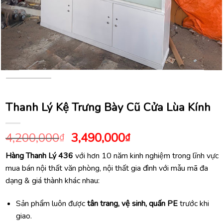
Thanh Lý Kệ Trưng Bày Cũ Cửa Lùa Kính
Giá
Giá
4,200,000
3,490,000
₫
₫
gốc
hiện
Hàng Thanh Lý 436
với hơn 10 năm kinh nghiệm trong lĩnh vực
là:
tại
mua bán nội thất văn phòng, nội thất gia đình với mẫu mã đa
4,200,000₫.
là:
dạng & giá thành khác nhau:
3,490,000₫.
Sản phẩm luôn được
tân trang, vệ sinh, quấn PE
trước khi
giao.