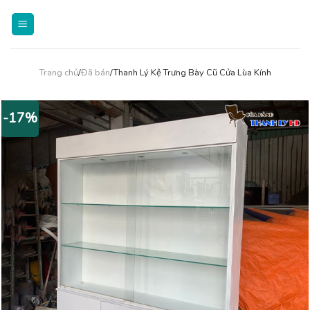
Skip
to
content
Trang chủ
/
Đã bán
/Thanh Lý Kệ Trưng Bày Cũ Cửa Lùa Kính
-17%