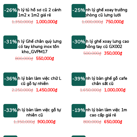
550,000₫.
Thanh lý tủ hồ sơ cũ 2 cánh
Thanh lý ghế xoay trưởng
-26%
-25%
1m2 x 1m2 giá rẻ
phòng cũ lưng lưới
Giá
Giá
Giá
Giá
1,350,000
₫
1,000,000
₫
1,000,000
₫
750,000
₫
gốc
hiện
gốc
hiện
là:
tại
là:
tại
1,350,000₫.
là:
1,000,000₫.
là:
1,000,000₫.
750,00
Thanh lý Ghế chân quỳ lưng
Thanh lý ghế xoay lưng cao
-31%
-30%
lưới có tay khung inox tồn
không tay cũ GX002
kho_GVPM17
Giá
Giá
500,000
₫
350,000
₫
gốc
hiện
Giá
Giá
800,000
₫
550,000
₫
là:
tại
gốc
hiện
500,000₫.
là:
là:
tại
350,000
800,000₫.
là:
550,000₫.
Thanh lý bàn làm việc chữ L
Thanh lý bàn ghế gỗ cafe
-36%
-39%
cũ gỗ tự nhiên
chân sắt cũ
Giá
Giá
Giá
Giá
2,250,000
₫
1,450,000
₫
1,650,000
₫
1,000,000
₫
gốc
hiện
gốc
hiện
là:
tại
là:
tại
2,250,000₫.
là:
1,650,000₫.
là:
1,450,000₫.
1,000
Thanh lý bàn làm việc gỗ tự
Thanh lý bàn làm việc 1m
-33%
-19%
nhiên cũ
cao cấp giá rẻ
Giá
Giá
Giá
Giá
1,350,000
₫
900,000
₫
800,000
₫
650,000
₫
gốc
hiện
gốc
hiện
là:
tại
là:
tại
1,350,000₫.
là:
800,000₫.
là: