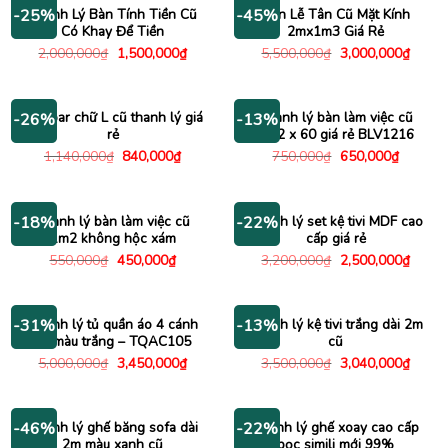
900,000₫.
650,000
Thanh Lý Bàn Tính Tiền Cũ
Bàn Lễ Tân Cũ Mặt Kính
-25%
-45%
Có Khay Để Tiền
2mx1m3 Giá Rẻ
Giá
Giá
Giá
Giá
2,000,000
₫
1,500,000
₫
5,500,000
₫
3,000,000
₫
gốc
hiện
gốc
hiện
là:
tại
là:
tại
2,000,000₫.
là:
5,500,000₫.
là:
1,500,000₫.
3,000
Bàn bar chữ L cũ thanh lý giá
Thanh lý bàn làm việc cũ
-26%
-13%
rẻ
1m2 x 60 giá rẻ BLV1216
Giá
Giá
Giá
Giá
1,140,000
₫
840,000
₫
750,000
₫
650,000
₫
gốc
hiện
gốc
hiện
là:
tại
là:
tại
1,140,000₫.
là:
750,000₫.
là:
840,000₫.
650,000
Thanh lý bàn làm việc cũ
Thanh lý set kệ tivi MDF cao
-18%
-22%
1m2 không hộc xám
cấp giá rẻ
Giá
Giá
Giá
Giá
550,000
₫
450,000
₫
3,200,000
₫
2,500,000
₫
gốc
hiện
gốc
hiện
là:
tại
là:
tại
550,000₫.
là:
3,200,000₫.
là:
450,000₫.
2,500
Thanh lý tủ quần áo 4 cánh
Thanh lý kệ tivi trắng dài 2m
-31%
-13%
cũ màu trắng – TQAC105
cũ
Giá
Giá
Giá
Giá
5,000,000
₫
3,450,000
₫
3,500,000
₫
3,040,000
₫
gốc
hiện
gốc
hiện
là:
tại
là:
tại
5,000,000₫.
là:
3,500,000₫.
là:
3,450,000₫.
3,040
Thanh lý ghế băng sofa dài
Thanh lý ghế xoay cao cấp
-46%
-22%
2m màu xanh cũ
bọc simili mới 99%