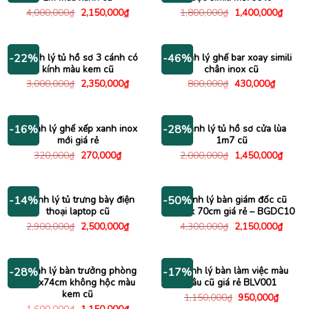
Giá
Giá
Giá
Giá
4,000,000
₫
2,150,000
₫
1,800,000
₫
1,400,000
₫
gốc
hiện
gốc
hiện
là:
tại
là:
tại
4,000,000₫.
là:
1,800,000₫.
là:
2,150,000₫.
1,400
Thanh lý tủ hồ sơ 3 cánh có
Thanh lý ghế bar xoay simili
-22%
-46%
kính màu kem cũ
chân inox cũ
Giá
Giá
Giá
Giá
3,000,000
₫
2,350,000
₫
800,000
₫
430,000
₫
gốc
hiện
gốc
hiện
là:
tại
là:
tại
3,000,000₫.
là:
800,000₫.
là:
2,350,000₫.
430,000
Thanh lý ghế xếp xanh inox
Thanh lý tủ hồ sơ cửa lùa
-16%
-28%
mới giá rẻ
1m7 cũ
Giá
Giá
Giá
Giá
320,000
₫
270,000
₫
2,000,000
₫
1,450,000
₫
gốc
hiện
gốc
hiện
là:
tại
là:
tại
320,000₫.
là:
2,000,000₫.
là:
270,000₫.
1,450
Thanh lý tủ trưng bày điện
Thanh lý bàn giám đốc cũ
-14%
-50%
thoại laptop cũ
1m4 x 70cm giá rẻ – BGDC10
Giá
Giá
Giá
Giá
2,900,000
₫
2,500,000
₫
4,300,000
₫
2,150,000
₫
gốc
hiện
gốc
hiện
là:
tại
là:
tại
2,900,000₫.
là:
4,300,000₫.
là:
2,500,000₫.
2,150
Thanh lý bàn trưởng phòng
Thanh lý bàn làm việc màu
-28%
-17%
1m6x74cm không hộc màu
nâu cũ giá rẻ BLV001
kem cũ
Giá
Giá
1,150,000
₫
950,000
₫
gốc
hiện
Giá
Giá