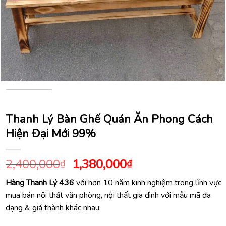
Thanh Lý Bàn Ghế Quán Ăn Phong Cách
Hiện Đại Mới 99%
Giá
Giá
2,400,000
1,380,000
₫
₫
gốc
hiện
Hàng Thanh Lý 436
với hơn 10 năm kinh nghiệm trong lĩnh vực
là:
tại
mua bán nội thất văn phòng, nội thất gia đình với mẫu mã đa
2,400,000₫.
là:
dạng & giá thành khác nhau:
1,380,000₫.