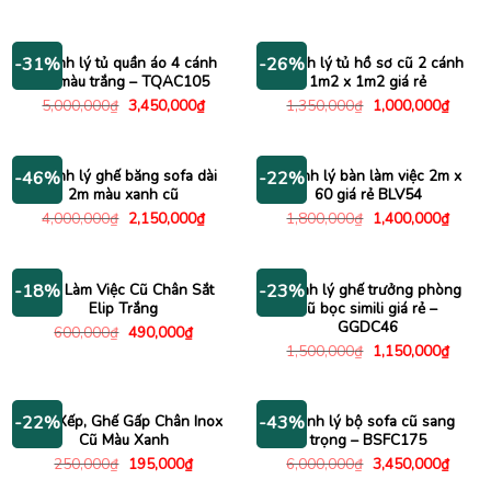
gốc
hiện
gốc
hiện
là:
tại
là:
tại
3,000,000₫.
là:
2,000,000₫.
là:
2,350,000₫.
1,450
Thanh lý tủ quần áo 4 cánh
Thanh lý tủ hồ sơ cũ 2 cánh
-31%
-26%
cũ màu trắng – TQAC105
1m2 x 1m2 giá rẻ
Giá
Giá
Giá
Giá
5,000,000
₫
3,450,000
₫
1,350,000
₫
1,000,000
₫
gốc
hiện
gốc
hiện
là:
tại
là:
tại
5,000,000₫.
là:
1,350,000₫.
là:
3,450,000₫.
1,000
Thanh lý ghế băng sofa dài
Thanh lý bàn làm việc 2m x
-46%
-22%
2m màu xanh cũ
60 giá rẻ BLV54
Giá
Giá
Giá
Giá
4,000,000
₫
2,150,000
₫
1,800,000
₫
1,400,000
₫
gốc
hiện
gốc
hiện
là:
tại
là:
tại
4,000,000₫.
là:
1,800,000₫.
là:
2,150,000₫.
1,400
Bàn Làm Việc Cũ Chân Sắt
Thanh lý ghế trưởng phòng
-18%
-23%
Elip Trắng
cũ bọc simili giá rẻ –
GGDC46
Giá
Giá
600,000
₫
490,000
₫
gốc
hiện
Giá
Giá
1,500,000
₫
1,150,000
₫
là:
tại
gốc
hiện
600,000₫.
là:
là:
tại
490,000₫.
1,500,000₫.
là:
1,150
Ghế Xếp, Ghế Gấp Chân Inox
Thanh lý bộ sofa cũ sang
-22%
-43%
Cũ Màu Xanh
trọng – BSFC175
Giá
Giá
Giá
Giá
250,000
₫
195,000
₫
6,000,000
₫
3,450,000
₫
gốc
hiện
gốc
hiện