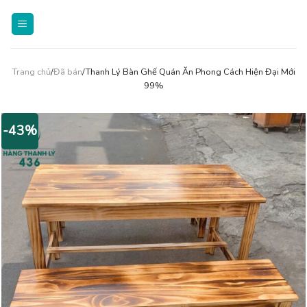
Skip
to
content
Trang chủ
/
Đã bán
/Thanh Lý Bàn Ghế Quán Ăn Phong Cách Hiện Đại Mới
99%
-43%