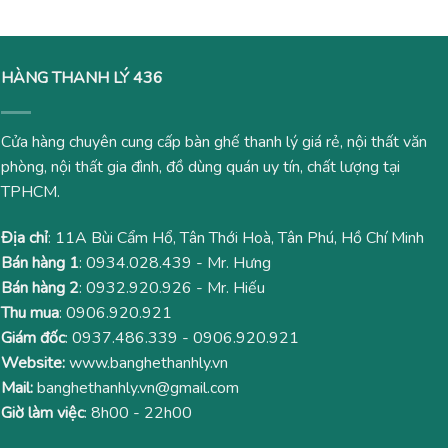
HÀNG THANH LÝ 436
Cửa hàng chuyên cung cấp bàn ghế thanh lý giá rẻ, nội thất văn
phòng, nội thất gia đình, đồ dùng quán uy tín, chất lượng tại
TPHCM.
Địa chỉ
: 11A Bùi Cẩm Hổ, Tân Thới Hoà, Tân Phú, Hồ Chí Minh
Bán hàng 1
:
0934.028.439
- Mr. Hưng
Bán hàng 2
:
0932.920.926
- Mr. Hiếu
Thu mua
:
0906.920.921
Giám đốc
:
0937.486.339
-
0906.920.921
Website:
www.banghethanhly.vn
Mail:
banghethanhly.vn@gmail.com
Giờ làm việc
: 8h00 - 22h00