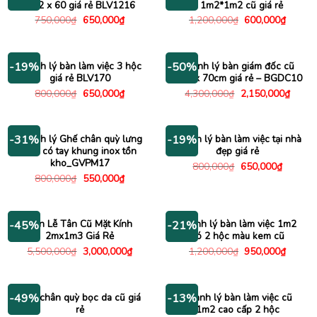
1m2 x 60 giá rẻ BLV1216
L 1m2*1m2 cũ giá rẻ
Giá
Giá
Giá
Giá
750,000
₫
650,000
₫
1,200,000
₫
600,000
₫
gốc
hiện
gốc
hiện
là:
tại
là:
tại
750,000₫.
là:
1,200,000₫.
là:
650,000₫.
600,00
Thanh lý bàn làm việc 3 hộc
Thanh lý bàn giám đốc cũ
-19%
-50%
giá rẻ BLV170
1m4 x 70cm giá rẻ – BGDC10
Giá
Giá
Giá
Giá
800,000
₫
650,000
₫
4,300,000
₫
2,150,000
₫
gốc
hiện
gốc
hiện
là:
tại
là:
tại
800,000₫.
là:
4,300,000₫.
là:
650,000₫.
2,150
Thanh lý Ghế chân quỳ lưng
Thanh lý bàn làm việc tại nhà
-31%
-19%
lưới có tay khung inox tồn
đẹp giá rẻ
kho_GVPM17
Giá
Giá
800,000
₫
650,000
₫
gốc
hiện
Giá
Giá
800,000
₫
550,000
₫
là:
tại
gốc
hiện
800,000₫.
là:
là:
tại
650,000
800,000₫.
là:
550,000₫.
Bàn Lễ Tân Cũ Mặt Kính
Thanh lý bàn làm việc 1m2
-45%
-21%
2mx1m3 Giá Rẻ
có 2 hộc màu kem cũ
Giá
Giá
Giá
Giá
5,500,000
₫
3,000,000
₫
1,200,000
₫
950,000
₫
gốc
hiện
gốc
hiện
là:
tại
là:
tại
5,500,000₫.
là:
1,200,000₫.
là:
3,000,000₫.
950,00
Ghế chân quỳ bọc da cũ giá
Thanh lý bàn làm việc cũ
-49%
-13%
rẻ
1m2 cao cấp 2 hộc