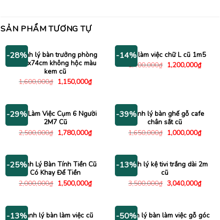
SẢN PHẨM TƯƠNG TỰ
Thanh lý bàn trưởng phòng
Bàn làm việc chữ L cũ 1m5
-28%
-14%
1m6x74cm không hộc màu
Giá
Giá
1,400,000
₫
1,200,000
₫
gốc
hiện
kem cũ
là:
tại
Giá
Giá
1,600,000
₫
1,150,000
₫
1,400,000₫.
là:
gốc
hiện
1,200
là:
tại
1,600,000₫.
là:
1,150,000₫.
Bàn Làm Việc Cụm 6 Người
Thanh lý bàn ghế gỗ cafe
-29%
-39%
2M7 Cũ
chân sắt cũ
Giá
Giá
Giá
Giá
2,500,000
₫
1,780,000
₫
1,650,000
₫
1,000,000
₫
gốc
hiện
gốc
hiện
là:
tại
là:
tại
2,500,000₫.
là:
1,650,000₫.
là:
1,780,000₫.
1,000
Thanh Lý Bàn Tính Tiền Cũ
Thanh lý kệ tivi trắng dài 2m
-25%
-13%
Có Khay Để Tiền
cũ
Giá
Giá
Giá
Giá
2,000,000
₫
1,500,000
₫
3,500,000
₫
3,040,000
₫
gốc
hiện
gốc
hiện
là:
tại
là:
tại
2,000,000₫.
là:
3,500,000₫.
là:
1,500,000₫.
3,040
Thanh lý bàn làm việc cũ
Thanh lý bàn làm việc gỗ góc
-13%
-50%