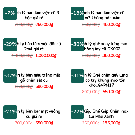
là:
tại
là:
tại
5,000,000₫.
là:
6,000,000₫.
là:
3,450,000₫.
3,450
Thanh lý bàn làm việc cũ 3
Thanh lý bàn làm việc cũ
-7%
-18%
hộc giá rẻ
1m2 không hộc xám
Giá
Giá
Giá
Giá
700,000
₫
650,000
₫
550,000
₫
450,000
₫
gốc
hiện
gốc
hiện
là:
tại
là:
tại
700,000₫.
là:
550,000₫.
là:
650,000₫.
450,000
Thanh lý bàn làm việc đôi cũ
Thanh lý ghế xoay lưng cao
-29%
-30%
2m4 giá rẻ
không tay cũ GX002
Giá
Giá
Giá
Giá
1,400,000
₫
1,000,000
₫
500,000
₫
350,000
₫
gốc
hiện
gốc
hiện
là:
tại
là:
tại
1,400,000₫.
là:
500,000₫.
là:
1,000,000₫.
350,000
Thanh lý bàn màu trắng mặt
Thanh lý Ghế chân quỳ lưng
-32%
-31%
gỗ chân sắt cũ
lưới có tay khung inox tồn
kho_GVPM17
Giá
Giá
850,000
₫
580,000
₫
gốc
hiện
Giá
Giá
800,000
₫
550,000
₫
là:
tại
gốc
hiện
850,000₫.
là:
là:
tại
580,000₫.
800,000₫.
là:
550,000
Thanh lý bàn bar mặt vuông
Ghế Xếp, Ghế Gấp Chân Inox
-21%
-22%
cũ giá rẻ
Cũ Màu Xanh
Giá
Giá
Giá
Giá
700,000
₫
550,000
₫
250,000
₫
195,000
₫
gốc
hiện
gốc
hiện
là:
tại
là:
tại
700,000₫.
là:
250,000₫.
là: