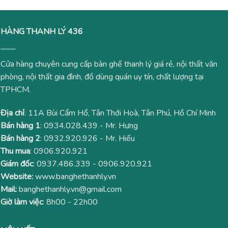
HÀNG THANH LÝ 436
Cửa hàng chuyên cung cấp bàn ghế thanh lý giá rẻ, nội thất văn
phòng, nội thất gia đình, đồ dùng quán uy tín, chất lượng tại
TPHCM.
Địa chỉ
: 11A Bùi Cẩm Hổ, Tân Thới Hoà, Tân Phú, Hồ Chí Minh
Bán hàng 1
:
0934.028.439
- Mr. Hưng
Bán hàng 2
:
0932.920.926
- Mr. Hiếu
Thu mua
:
0906.920.921
Giám đốc
:
0937.486.339
-
0906.920.921
Website:
www.banghethanhly.vn
Mail:
banghethanhly.vn@gmail.com
Giờ làm việc
: 8h00 - 22h00