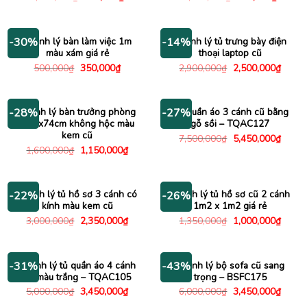
gốc
hiện
gốc
hiện
là:
tại
là:
tại
1,230,000₫.
là:
1,140,000₫.
là:
630,000₫.
840,00
Thanh lý bàn làm việc 1m
Thanh lý tủ trưng bày điện
-30%
-14%
màu xám giá rẻ
thoại laptop cũ
Giá
Giá
Giá
Giá
500,000
₫
350,000
₫
2,900,000
₫
2,500,000
₫
gốc
hiện
gốc
hiện
là:
tại
là:
tại
500,000₫.
là:
2,900,000₫.
là:
350,000₫.
2,500
Thanh lý bàn trưởng phòng
Tủ quần áo 3 cánh cũ bằng
-28%
-27%
1m6x74cm không hộc màu
gỗ sồi – TQAC127
kem cũ
Giá
Giá
7,500,000
₫
5,450,000
₫
gốc
hiện
Giá
Giá
1,600,000
₫
1,150,000
₫
là:
tại
gốc
hiện
7,500,000₫.
là:
là:
tại
5,450
1,600,000₫.
là:
1,150,000₫.
Thanh lý tủ hồ sơ 3 cánh có
Thanh lý tủ hồ sơ cũ 2 cánh
-22%
-26%
kính màu kem cũ
1m2 x 1m2 giá rẻ
Giá
Giá
Giá
Giá
3,000,000
₫
2,350,000
₫
1,350,000
₫
1,000,000
₫
gốc
hiện
gốc
hiện
là:
tại
là:
tại
3,000,000₫.
là:
1,350,000₫.
là:
2,350,000₫.
1,000
Thanh lý tủ quần áo 4 cánh
Thanh lý bộ sofa cũ sang
-31%
-43%
cũ màu trắng – TQAC105
trọng – BSFC175
Giá
Giá
Giá
Giá
5,000,000
₫
3,450,000
₫
6,000,000
₫
3,450,000
₫
gốc
hiện
gốc
hiện