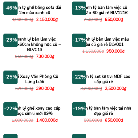
550,000₫.
195,000
Thanh lý ghế băng sofa dài
Thanh lý bàn làm việc cũ
-46%
-13%
2m màu xanh cũ
1m2 x 60 giá rẻ BLV1216
Giá
Giá
Giá
Giá
4,000,000
₫
2,150,000
₫
750,000
₫
650,000
₫
gốc
hiện
gốc
hiện
là:
tại
là:
tại
4,000,000₫.
là:
750,000₫.
là:
2,150,000₫.
650,000
Thanh lý bàn làm việc
Thanh lý bàn làm việc màu
-23%
-17%
1m2x60cm không hộc cũ –
nâu cũ giá rẻ BLV001
BLVC13
Giá
Giá
1,150,000
₫
950,000
₫
gốc
hiện
Giá
Giá
950,000
₫
730,000
₫
là:
tại
gốc
hiện
1,150,000₫.
là:
là:
tại
950,00
950,000₫.
là:
730,000₫.
Ghế Xoay Văn Phòng Cũ
Thanh lý set kệ tivi MDF cao
-25%
-22%
Lưng Lưới
cấp giá rẻ
Giá
Giá
Giá
Giá
520,000
₫
390,000
₫
3,200,000
₫
2,500,000
₫
gốc
hiện
gốc
hiện
là:
tại
là:
tại
520,000₫.
là:
3,200,000₫.
là:
390,000₫.
2,500
Thanh lý ghế xoay cao cấp
Thanh lý bàn làm việc tại nhà
-22%
-19%
bọc simili mới 99%
đẹp giá rẻ
Giá
Giá
Giá
Giá
1,800,000
₫
1,400,000
₫
800,000
₫
650,000
₫
gốc
hiện
gốc
hiện
là:
tại
là:
tại
1,800,000₫.
là:
800,000₫.
là:
1,400,000₫.
650,000