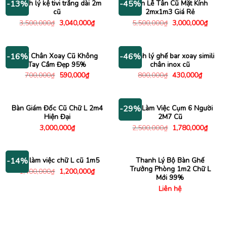
Thanh lý kệ tivi trắng dài 2m
Bàn Lễ Tân Cũ Mặt Kính
-13%
-45%
cũ
2mx1m3 Giá Rẻ
Giá
Giá
Giá
Giá
3,500,000
₫
3,040,000
₫
5,500,000
₫
3,000,000
₫
gốc
hiện
gốc
hiện
là:
tại
là:
tại
3,500,000₫.
là:
5,500,000₫.
là:
3,040,000₫.
3,000
Ghế Chân Xoay Cũ Không
Thanh lý ghế bar xoay simili
-16%
-46%
Tay Cầm Đẹp 95%
chân inox cũ
Giá
Giá
Giá
Giá
700,000
₫
590,000
₫
800,000
₫
430,000
₫
gốc
hiện
gốc
hiện
là:
tại
là:
tại
700,000₫.
là:
800,000₫.
là:
590,000₫.
430,000
Bàn Giám Đốc Cũ Chữ L 2m4
Bàn Làm Việc Cụm 6 Người
-29%
Hiện Đại
2M7 Cũ
Giá
Giá
3,000,000
₫
2,500,000
₫
1,780,000
₫
gốc
hiện
là:
tại
2,500,000₫.
là:
1,780
Bàn làm việc chữ L cũ 1m5
Thanh Lý Bộ Bàn Ghế
-14%
Trưởng Phòng 1m2 Chữ L
Giá
Giá
1,400,000
₫
1,200,000
₫
gốc
hiện
Mới 99%
là:
tại
Liên hệ
1,400,000₫.
là:
1,200,000₫.