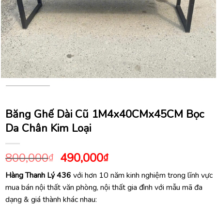
Băng Ghế Dài Cũ 1M4x40CMx45CM Bọc
Da Chân Kim Loại
Giá
Giá
800,000
490,000
₫
₫
gốc
hiện
Hàng Thanh Lý 436
với hơn 10 năm kinh nghiệm trong lĩnh vực
là:
tại
mua bán nội thất văn phòng, nội thất gia đình với mẫu mã đa
800,000₫.
là:
dạng & giá thành khác nhau:
490,000₫.