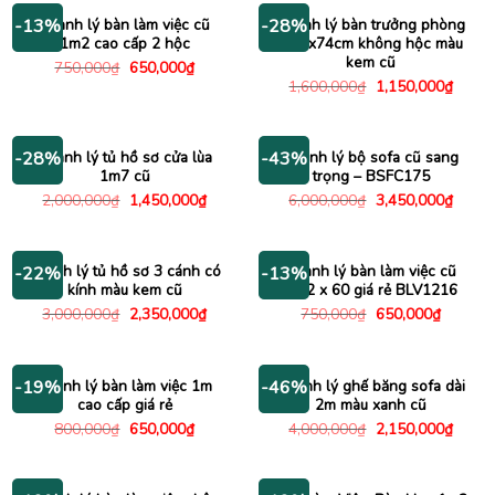
Thanh lý bàn làm việc cũ
Thanh lý bàn trưởng phòng
-13%
-28%
1m2 cao cấp 2 hộc
1m6x74cm không hộc màu
kem cũ
Giá
Giá
750,000
₫
650,000
₫
gốc
hiện
Giá
Giá
1,600,000
₫
1,150,000
₫
là:
tại
gốc
hiện
750,000₫.
là:
là:
tại
650,000₫.
1,600,000₫.
là:
1,150
Thanh lý tủ hồ sơ cửa lùa
Thanh lý bộ sofa cũ sang
-28%
-43%
1m7 cũ
trọng – BSFC175
Giá
Giá
Giá
Giá
2,000,000
₫
1,450,000
₫
6,000,000
₫
3,450,000
₫
gốc
hiện
gốc
hiện
là:
tại
là:
tại
2,000,000₫.
là:
6,000,000₫.
là:
1,450,000₫.
3,450
Thanh lý tủ hồ sơ 3 cánh có
Thanh lý bàn làm việc cũ
-22%
-13%
kính màu kem cũ
1m2 x 60 giá rẻ BLV1216
Giá
Giá
Giá
Giá
3,000,000
₫
2,350,000
₫
750,000
₫
650,000
₫
gốc
hiện
gốc
hiện
là:
tại
là:
tại
3,000,000₫.
là:
750,000₫.
là:
2,350,000₫.
650,000
Thanh lý bàn làm việc 1m
Thanh lý ghế băng sofa dài
-19%
-46%
cao cấp giá rẻ
2m màu xanh cũ
Giá
Giá
Giá
Giá
800,000
₫
650,000
₫
4,000,000
₫
2,150,000
₫
gốc
hiện
gốc
hiện
là:
tại
là:
tại
800,000₫.
là:
4,000,000₫.
là:
650,000₫.
2,150