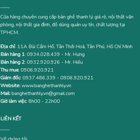
Cửa hàng chuyên cung cấp bàn ghế thanh lý giá rẻ, nội thất văn
phòng, nội thất gia đình, đồ dùng quán uy tín, chất lượng tại
TPHCM.
Địa chỉ
: 11A Bùi Cẩm Hổ, Tân Thới Hoà, Tân Phú, Hồ Chí Minh
Bán hàng 1
:
0934.028.439
- Mr. Hưng
Bán hàng 2
:
0932.920.926
- Mr. Hiếu
Thu mua
:
0906.920.921
Giám đốc
:
0937.486.339
-
0906.920.921
Website:
www.banghethanhly.vn
Mail:
banghethanhly.vn@gmail.com
Giờ làm việc
: 8h00 - 22h00
LIÊN KẾT
Về chúng tôi