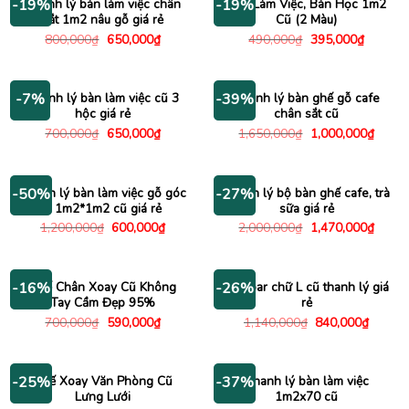
Thanh lý bàn làm việc chân
Bàn Làm Việc, Bàn Học 1m2
-19%
-19%
sắt 1m2 nâu gỗ giá rẻ
Cũ (2 Màu)
Giá
Giá
Giá
Giá
800,000
₫
650,000
₫
490,000
₫
395,000
₫
gốc
hiện
gốc
hiện
là:
tại
là:
tại
800,000₫.
là:
490,000₫.
là:
650,000₫.
395,000
Thanh lý bàn làm việc cũ 3
Thanh lý bàn ghế gỗ cafe
-7%
-39%
hộc giá rẻ
chân sắt cũ
Giá
Giá
Giá
Giá
700,000
₫
650,000
₫
1,650,000
₫
1,000,000
₫
gốc
hiện
gốc
hiện
là:
tại
là:
tại
700,000₫.
là:
1,650,000₫.
là:
650,000₫.
1,000
Thanh lý bàn làm việc gỗ góc
Thanh lý bộ bàn ghế cafe, trà
-50%
-27%
L 1m2*1m2 cũ giá rẻ
sữa giá rẻ
Giá
Giá
Giá
Giá
1,200,000
₫
600,000
₫
2,000,000
₫
1,470,000
₫
gốc
hiện
gốc
hiện
là:
tại
là:
tại
1,200,000₫.
là:
2,000,000₫.
là:
600,000₫.
1,470
Ghế Chân Xoay Cũ Không
Bàn bar chữ L cũ thanh lý giá
-16%
-26%
Tay Cầm Đẹp 95%
rẻ
Giá
Giá
Giá
Giá
700,000
₫
590,000
₫
1,140,000
₫
840,000
₫
gốc
hiện
gốc
hiện
là:
tại
là:
tại
700,000₫.
là:
1,140,000₫.
là:
590,000₫.
840,00
Ghế Xoay Văn Phòng Cũ
Thanh lý bàn làm việc
-25%
-37%
Lưng Lưới
1m2x70 cũ