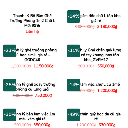
gốc
hiện
gốc
hiện
là:
tại
là:
tại
600,000₫.
là:
3,500,000₫.
là:
490,000₫.
3,040
Thanh Lý Bộ Bàn Ghế
Bàn giám đốc chữ L tồn kho
-14%
Trưởng Phòng 1m2 Chữ L
giá rẻ
Mới 99%
Giá
Giá
3,680,000
₫
3,180,000
₫
gốc
hiện
Liên hệ
là:
tại
3,680,000₫.
là:
3,180
Thanh lý ghế trưởng phòng
Thanh lý Ghế chân quỳ lưng
-23%
-31%
cũ bọc simili giá rẻ –
lưới có tay khung inox tồn
GGDC46
kho_GVPM17
Giá
Giá
Giá
Giá
1,500,000
₫
1,150,000
₫
800,000
₫
550,000
₫
gốc
hiện
gốc
hiện
là:
tại
là:
tại
1,500,000₫.
là:
800,000₫.
là:
1,150,000₫.
550,000
Thanh lý ghế xoay trưởng
Bàn làm việc chữ L cũ 1m5
-25%
-14%
phòng cũ lưng lưới
Giá
Giá
1,400,000
₫
1,200,000
₫
gốc
hiện
Giá
Giá
1,000,000
₫
750,000
₫
là:
tại
gốc
hiện
1,400,000₫.
là:
là:
tại
1,200
1,000,000₫.
là:
750,000₫.
Thanh lý bàn làm việc 1m
Ghế chân quỳ bọc da cũ giá
-30%
-49%
màu xám giá rẻ
rẻ
Giá
Giá
Giá
Giá
500,000
₫
350,000
₫
1,230,000
₫
630,000
₫