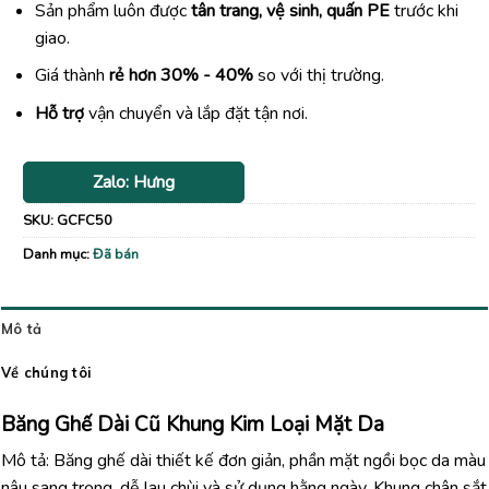
Sản phẩm luôn được
tân trang, vệ sinh, quấn PE
trước khi
giao.
Giá thành
rẻ hơn 30% - 40%
so với thị trường.
Hỗ trợ
vận chuyển và lắp đặt tận nơi.
Zalo: Hưng
SKU:
GCFC50
Danh mục:
Đã bán
Mô tả
Về chúng tôi
Băng Ghế Dài Cũ Khung Kim Loại Mặt Da
Mô tả: Băng ghế dài thiết kế đơn giản, phần mặt ngồi bọc da màu
nâu sang trọng, dễ lau chùi và sử dụng hằng ngày. Khung chân sắt