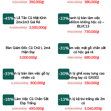
Giá
Giá
Giá
Giá
520,000
₫
390,000
₫
600,000
₫
380,000
₫
gốc
hiện
gốc
hiện
là:
tại
là:
tại
520,000₫.
là:
600,000₫.
là:
390,000₫.
380,000
Bàn Lễ Tân Cũ Mặt Kính
Thanh lý bàn làm việc
-45%
-23%
2mx1m3 Giá Rẻ
1m2x60cm không hộc cũ –
BLVC13
Giá
Giá
5,500,000
₫
3,000,000
₫
gốc
hiện
Giá
Giá
950,000
₫
730,000
₫
là:
tại
gốc
hiện
5,500,000₫.
là:
là:
tại
3,000,000₫.
950,000₫.
là:
730,000
Bàn Giám Đốc Cũ Chữ L 2m4
Bàn làm việc mặt gỗ chân sắt
-31%
Hiện Đại
có hộc giá rẻ
Giá
Giá
3,000,000
₫
980,000
₫
680,000
₫
gốc
hiện
là:
tại
980,000₫.
là:
680,000
Thanh lý bàn làm việc gỗ tự
Thanh lý ghế xoay lưng cao
-33%
-30%
nhiên cũ
không tay cũ GX002
Giá
Giá
Giá
Giá
1,350,000
₫
900,000
₫
500,000
₫
350,000
₫
gốc
hiện
gốc
hiện
là:
tại
là:
tại
1,350,000₫.
là:
500,000₫.
là:
900,000₫.
350,000
Bàn Làm Việc Cũ Chân Sắt
Thanh lý kệ tivi trắng dài 2m
-18%
-13%
Elip Trắng
cũ
Giá
Giá
Giá
Giá
600,000
₫
490,000
₫
3,500,000
₫
3,040,000
₫