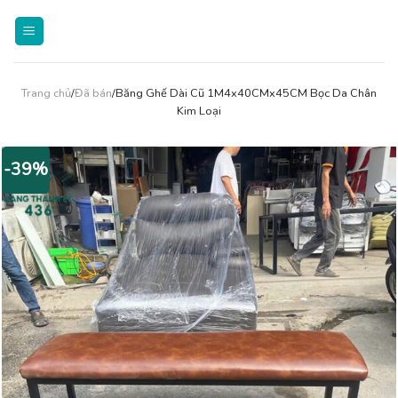
Skip
to
content
Trang chủ
/
Đã bán
/Băng Ghế Dài Cũ 1M4x40CMx45CM Bọc Da Chân
Kim Loại
-39%