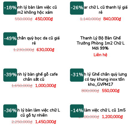
730,000₫.
Thanh lý bàn làm việc cũ
Bàn bar chữ L cũ thanh lý giá
-18%
-26%
1m2 không hộc xám
rẻ
Giá
Giá
Giá
Giá
550,000
₫
450,000
₫
1,140,000
₫
840,000
₫
gốc
hiện
gốc
hiện
là:
tại
là:
tại
550,000₫.
là:
1,140,000₫.
là:
450,000₫.
840,00
Ghế chân quỳ bọc da cũ giá
Thanh Lý Bộ Bàn Ghế
-49%
rẻ
Trưởng Phòng 1m2 Chữ L
Mới 99%
Giá
Giá
1,230,000
₫
630,000
₫
gốc
hiện
Liên hệ
là:
tại
1,230,000₫.
là:
630,000₫.
Thanh lý bàn ghế gỗ cafe
Thanh lý Ghế chân quỳ lưng
-39%
-31%
chân sắt cũ
lưới có tay khung inox tồn
kho_GVPM17
Giá
Giá
1,650,000
₫
1,000,000
₫
gốc
hiện
Giá
Giá
800,000
₫
550,000
₫
là:
tại
gốc
hiện
1,650,000₫.
là:
là:
tại
1,000,000₫.
800,000₫.
là:
550,000
Thanh lý bàn làm việc chữ L
Bàn làm việc chữ L cũ 1m5
-36%
-14%
cũ gỗ tự nhiên
Giá
Giá
1,400,000
₫
1,200,000
₫
gốc
hiện
Giá
Giá
2,250,000
₫
1,450,000
₫
là:
tại
gốc
hiện
1,400,000₫.
là:
là:
tại
1,200
2,250,000₫.
là: