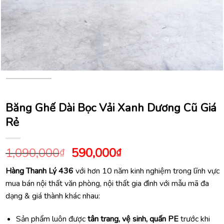
Băng Ghế Dài Bọc Vải Xanh Dương Cũ Giá
Rẻ
Giá
Giá
1,090,000
590,000
₫
₫
gốc
hiện
Hàng Thanh Lý 436
với hơn 10 năm kinh nghiệm trong lĩnh vực
là:
tại
mua bán nội thất văn phòng, nội thất gia đình với mẫu mã đa
1,090,000₫.
là:
dạng & giá thành khác nhau:
590,000₫.
Sản phẩm luôn được
tân trang, vệ sinh, quấn PE
trước khi