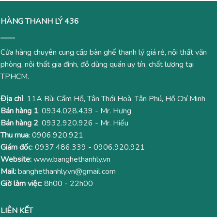
HÀNG THANH LÝ 436
Cửa hàng chuyên cung cấp bàn ghế thanh lý giá rẻ, nội thất văn
phòng, nội thất gia đình, đồ dùng quán uy tín, chất lượng tại
TPHCM.
Địa chỉ
: 11A Bùi Cẩm Hổ, Tân Thới Hoà, Tân Phú, Hồ Chí Minh
Bán hàng 1
:
0934.028.439
- Mr. Hưng
Bán hàng 2
:
0932.920.926
- Mr. Hiếu
Thu mua
:
0906.920.921
Giám đốc
:
0937.486.339
-
0906.920.921
Website:
www.banghethanhly.vn
Mail:
banghethanhly.vn@gmail.com
Giờ làm việc
: 8h00 - 22h00
LIÊN KẾT