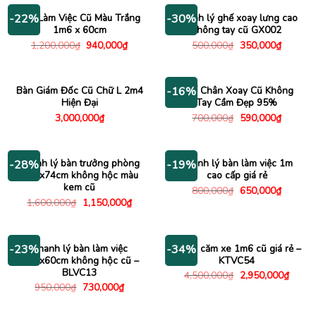
380,000₫.
395,000
Bàn Làm Việc Cũ Màu Trắng
Thanh lý ghế xoay lưng cao
-22%
-30%
1m6 x 60cm
không tay cũ GX002
Giá
Giá
Giá
Giá
1,200,000
₫
940,000
₫
500,000
₫
350,000
₫
gốc
hiện
gốc
hiện
là:
tại
là:
tại
1,200,000₫.
là:
500,000₫.
là:
940,000₫.
350,000
Bàn Giám Đốc Cũ Chữ L 2m4
Ghế Chân Xoay Cũ Không
-16%
Hiện Đại
Tay Cầm Đẹp 95%
Giá
Giá
3,000,000
₫
700,000
₫
590,000
₫
gốc
hiện
là:
tại
700,000₫.
là:
590,000
Thanh lý bàn trưởng phòng
Thanh lý bàn làm việc 1m
-28%
-19%
1m6x74cm không hộc màu
cao cấp giá rẻ
kem cũ
Giá
Giá
800,000
₫
650,000
₫
gốc
hiện
Giá
Giá
1,600,000
₫
1,150,000
₫
là:
tại
gốc
hiện
800,000₫.
là:
là:
tại
650,000
1,600,000₫.
là:
1,150,000₫.
Thanh lý bàn làm việc
Kệ tivi căm xe 1m6 cũ giá rẻ –
-23%
-34%
1m2x60cm không hộc cũ –
KTVC54
BLVC13
Giá
Giá
4,500,000
₫
2,950,000
₫
gốc
hiện
Giá
Giá
950,000
₫
730,000
₫
là:
tại
gốc
hiện
4,500,000₫.
là:
là:
tại
2,950
950,000₫.
là: