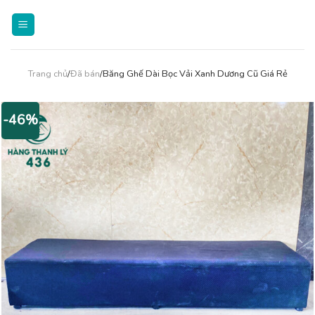
Skip
to
content
Trang chủ
/
Đã bán
/Băng Ghế Dài Bọc Vải Xanh Dương Cũ Giá Rẻ
-46%