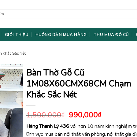
GIỚI THIỆU
HƯỚNG DẪN MUA HÀNG
THU MUA ĐỒ CŨ
Khắc Sắc Nét
Bàn Thờ Gỗ Cũ
1M08X60CMX68CM Chạm
Khắc Sắc Nét
Giá
Giá
1,500,000
990,000
₫
₫
gốc
hiện
Hàng Thanh Lý 436
với hơn 10 năm kinh nghiệm t
là:
tại
lĩnh vực mua bán nội thất văn phòng, nội thất gia đ
1,500,000₫.
là: