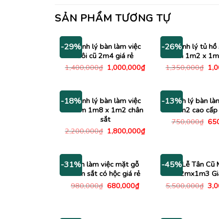
SẢN PHẨM TƯƠNG TỰ
Thanh lý bàn làm việc
Thanh lý tủ hồ 
-29%
-26%
đôi cũ 2m4 giá rẻ
cánh 1m2 x 1m2
Giá
Giá
Giá
1,400,000
₫
1,000,000
₫
1,350,000
₫
1,
gốc
hiện
gố
là:
tại
là:
1,400,000₫.
là:
1,3
1,000,000₫.
Thanh lý bàn làm việc
Thanh lý bàn là
-18%
-13%
nhóm 1m8 x 1m2 chân
1m2 cao cấp 
sắt
Giá
750,000
₫
65
gố
Giá
Giá
2,200,000
₫
1,800,000
₫
là:
gốc
hiện
750
là:
tại
2,200,000₫.
là:
1,800,000₫.
Bàn làm việc mặt gỗ
Bàn Lễ Tân Cũ 
-31%
-45%
chân sắt có hộc giá rẻ
2mx1m3 Gi
Giá
Giá
Giá
980,000
₫
680,000
₫
5,500,000
₫
3,
gốc
hiện
gố
là:
tại
là:
980,000₫.
là:
5,5
680,000₫.