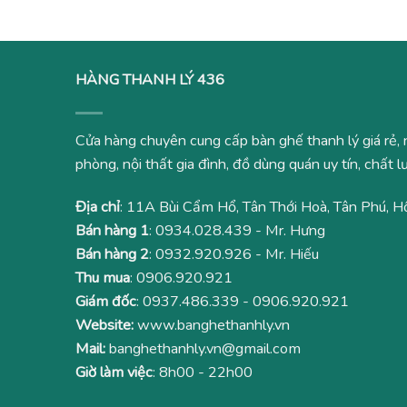
HÀNG THANH LÝ 436
Cửa hàng chuyên cung cấp bàn ghế thanh lý giá rẻ, 
phòng, nội thất gia đình, đồ dùng quán uy tín, chất
Địa chỉ
: 11A Bùi Cẩm Hổ, Tân Thới Hoà, Tân Phú, H
Bán hàng 1
:
0934.028.439
- Mr. Hưng
Bán hàng 2
:
0932.920.926
- Mr. Hiếu
Thu mua
:
0906.920.921
Giám đốc
:
0937.486.339
-
0906.920.921
Website:
www.banghethanhly.vn
Mail:
banghethanhly.vn@gmail.com
Giờ làm việc
: 8h00 - 22h00