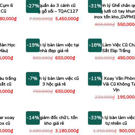
950,000₫.
 Cụm 6
Tủ quần áo 3 cánh cũ
Thanh lý Ghế chân q
-27%
-31%
 Cũ
bằng gỗ sồi – TQAC127
lưng lưới có tay khu
inox tồn kho_GVPM
Giá
Giá
Giá
780,000
₫
7,500,000
₫
5,450,000
₫
c
hiện
gốc
hiện
Giá
800,000
₫
550,000
tại
là:
tại
gốc
00,000₫.
là:
7,500,000₫.
là:
là:
1,780,000₫.
5,450,000₫.
800,000
Bàn Học
Thanh lý bàn làm việc tại
Bàn Làm Việc Cũ Ch
-19%
-18%
Màu)
nhà đẹp giá rẻ
Sắt Elip Trắng
Giá
Giá
Giá
Giá
5,000
₫
800,000
₫
650,000
₫
600,000
₫
490,000
c
hiện
gốc
hiện
gốc
tại
là:
tại
là:
,000₫.
là:
800,000₫.
là:
600,000
395,000₫.
650,000₫.
àu trắng
Thanh lý bàn làm việc cũ
Ghế Xoay Văn Phò
-7%
-11%
sắt cũ
3 hộc giá rẻ
Bọc Vải Cũ Không T
Vịn
Giá
Giá
Giá
0,000
₫
700,000
₫
650,000
₫
c
hiện
gốc
hiện
Giá
220,000
₫
195,000
tại
là:
tại
gốc
,000₫.
là:
700,000₫.
là:
là:
580,000₫.
650,000₫.
220,000
ar xoay
Bàn giám đốc chữ L tồn
Thanh lý bàn làm việc
-14%
-33%
nox cũ
kho giá rẻ
tự nhiên cũ
Giá
Giá
Giá
Giá
0,000
₫
3,680,000
₫
3,180,000
₫
1,350,000
₫
900,00
c
hiện
gốc
hiện
gốc