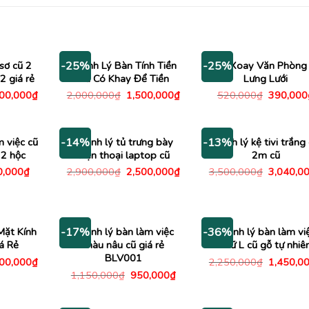
sơ cũ 2
Thanh Lý Bàn Tính Tiền
Ghế Xoay Văn Phòng
-25%
-25%
 giá rẻ
Cũ Có Khay Để Tiền
Lưng Lưới
Giá
Giá
Giá
Giá
000,000
₫
2,000,000
₫
1,500,000
₫
520,000
₫
390,000
c
hiện
gốc
hiện
gốc
tại
là:
tại
là:
50,000₫.
là:
2,000,000₫.
là:
520,000
1,000,000₫.
1,500,000₫.
m việc cũ
Thanh lý tủ trưng bày
Thanh lý kệ tivi trắng
-14%
-13%
2 hộc
điện thoại laptop cũ
2m cũ
Giá
Giá
Giá
Giá
0,000
₫
2,900,000
₫
2,500,000
₫
3,500,000
₫
3,040,0
c
hiện
gốc
hiện
gốc
tại
là:
tại
là:
,000₫.
là:
2,900,000₫.
là:
3,500,00
650,000₫.
2,500,000₫.
Mặt Kính
Thanh lý bàn làm việc
Thanh lý bàn làm vi
-17%
-36%
á Rẻ
màu nâu cũ giá rẻ
chữ L cũ gỗ tự nhiê
BLV001
Giá
Giá
000,000
₫
2,250,000
₫
1,450,0
c
hiện
gốc
Giá
Giá
1,150,000
₫
950,000
₫
tại
là:
gốc
hiện
00,000₫.
là:
2,250,00
là:
tại
3,000,000₫.
1,150,000₫.
là: