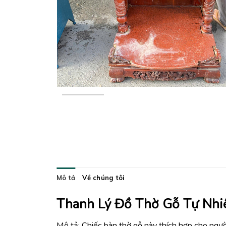
Mô tả
Về chúng tôi
Thanh Lý Đồ Thờ Gỗ Tự Nh
Mô tả: Chiếc bàn thờ gỗ này thích hợp cho ngườ