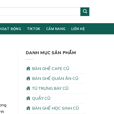
HOẠT ĐỘNG
TIKTOK
CẨM NANG
LIÊN HỆ
DANH MỤC SẢN PHẨM
BÀN GHẾ CAFE CŨ
BÀN GHẾ QUÁN ĂN CŨ
TỦ TRƯNG BÀY CŨ
QUẦY CŨ
rong
BÀN GHẾ HỌC SINH CŨ
ình