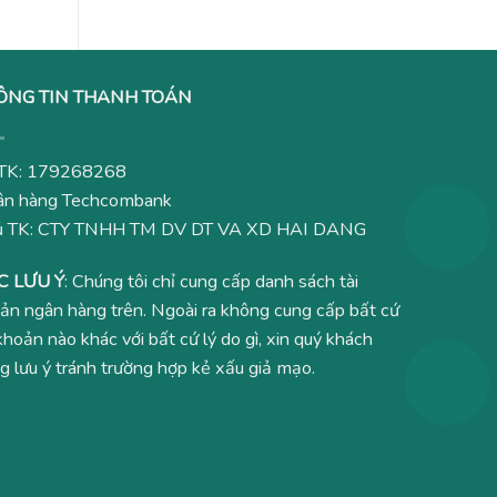
ÔNG TIN THANH TOÁN
TK: 179268268
n hàng Techcombank
ủ TK: CTY TNHH TM DV DT VA XD HAI DANG
C LƯU Ý
: Chúng tôi chỉ cung cấp danh sách tài
ản ngân hàng trên. Ngoài ra không cung cấp bất cứ
 khoản nào khác với bất cứ lý do gì, xin quý khách
g lưu ý tránh trường hợp kẻ xấu giả mạo.