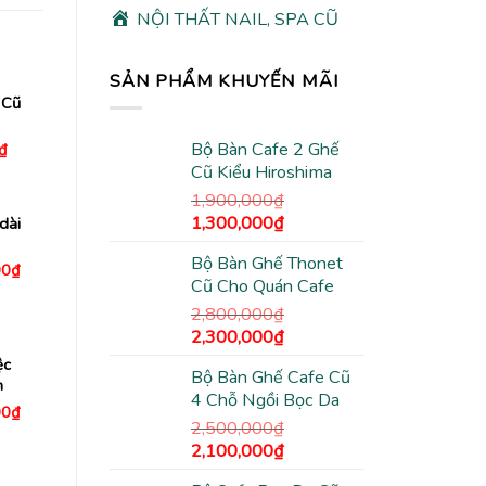
NỘI THẤT NAIL, SPA CŨ
SẢN PHẨM KHUYẾN MÃI
 Cũ
Bộ Bàn Cafe 2 Ghế
Giá
₫
hiện
Cũ Kiểu Hiroshima
tại
₫.
là:
1,900,000
₫
390,000₫.
Giá
Giá
1,300,000
₫
 dài
gốc
hiện
Bộ Bàn Ghế Thonet
là:
tại
Giá
00
₫
hiện
Cũ Cho Quán Cafe
1,900,000₫.
là:
tại
1,300,000₫.
2,800,000
₫
0₫.
là:
3,040,000₫.
Giá
Giá
2,300,000
₫
gốc
hiện
ệc
Bộ Bàn Ghế Cafe Cũ
là:
tại
n
4 Chỗ Ngồi Bọc Da
2,800,000₫.
là:
Giá
00
₫
hiện
2,300,000₫.
2,500,000
₫
tại
Giá
Giá
2,100,000
₫
0₫.
là:
1,450,000₫.
gốc
hiện