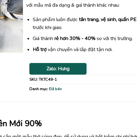
990,000₫.
với mẫu mã đa dạng & giá thành khác nhau:
Sản phẩm luôn được
tân trang, vệ sinh, quấn PE
trước khi giao.
Giá thành
rẻ hơn 30% - 40%
so với thị trường.
Hỗ trợ
vận chuyển và lắp đặt tận nơi.
Zalo: Hưng
SKU:
TKTC49-1
Danh mục:
Đã bán
iên Mới 90%
i cần một mẫu thờ cúng đẹp, dễ sử dụng và tiết kiệm chi phí hơ