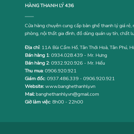
HÀNG THANH LÝ 436
Cửa hàng chuyên cung cấp bàn ghế thanh lý giá rẻ, 
phòng, nội thất gia đình, đồ dùng quán uy tín, chất
Địa chỉ
: 11A Bùi Cẩm Hổ, Tân Thới Hoà, Tân Phú, H
Bán hàng 1
:
0934.028.439
- Mr. Hưng
Bán hàng 2
:
0932.920.926
- Mr. Hiếu
Thu mua
:
0906.920.921
Giám đốc
:
0937.486.339
-
0906.920.921
Website:
www.banghethanhly.vn
Mail:
banghethanhly.vn@gmail.com
Giờ làm việc
: 8h00 - 22h00