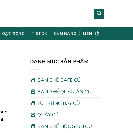
HOẠT ĐỘNG
TIKTOK
CẨM NANG
LIÊN HỆ
DANH MỤC SẢN PHẨM
BÀN GHẾ CAFE CŨ
BÀN GHẾ QUÁN ĂN CŨ
TỦ TRƯNG BÀY CŨ
rong
QUẦY CŨ
ình
BÀN GHẾ HỌC SINH CŨ