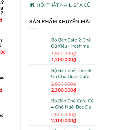
uỳ
NỘI THẤT NAIL, SPA CŨ
ng
17
Giá
₫
SẢN PHẨM KHUYẾN MÃI
hiện
tại
₫.
là:
550,000₫.
Bộ Bàn Cafe 2 Ghế
ày
ũ
Cũ Kiểu Hiroshima
Giá
00
₫
1,900,000
₫
hiện
Giá
Giá
1,300,000
₫
tại
0₫.
là:
gốc
hiện
2,500,000₫.
Bộ Bàn Ghế Thonet
là:
tại
Cũ Cho Quán Cafe
1,900,000₫.
là:
ọc
1,300,000₫.
2,800,000
₫
Giá
Giá
Giá
2,300,000
₫
₫
hiện
gốc
hiện
tại
Bộ Bàn Ghế Cafe Cũ
là:
tại
₫.
là:
395,000₫.
4 Chỗ Ngồi Bọc Da
2,800,000₫.
là:
2,300,000₫.
2,500,000
₫
ệc
Giá
Giá
2,100,000
₫
gốc
hiện