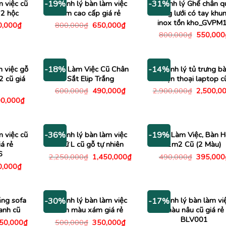
m việc cũ
Thanh lý bàn làm việc
Thanh lý Ghế chân q
-19%
-31%
2 hộc
1m cao cấp giá rẻ
lưng lưới có tay khu
inox tồn kho_GVPM
Giá
Giá
Giá
0,000
₫
800,000
₫
650,000
₫
c
hiện
gốc
hiện
Giá
800,000
₫
550,000
tại
là:
tại
gốc
,000₫.
là:
800,000₫.
là:
là:
650,000₫.
650,000₫.
800,000
m việc gỗ
Bàn Làm Việc Cũ Chân
Thanh lý tủ trưng b
-18%
-14%
 cũ giá
Sắt Elip Trắng
điện thoại laptop c
Giá
Giá
Giá
600,000
₫
490,000
₫
2,900,000
₫
2,500,0
gốc
hiện
gốc
á
Giá
0,000
₫
là:
tại
là:
c
hiện
600,000₫.
là:
2,900,00
tại
490,000₫.
200,000₫.
là:
600,000₫.
m việc cũ
Thanh lý bàn làm việc
Bàn Làm Việc, Bàn H
-36%
-19%
á rẻ
chữ L cũ gỗ tự nhiên
1m2 Cũ (2 Màu)
6
Giá
Giá
Giá
2,250,000
₫
1,450,000
₫
490,000
₫
395,000
gốc
hiện
gốc
Giá
0,000
₫
là:
tại
là:
c
hiện
2,250,000₫.
là:
490,000
tại
1,450,000₫.
,000₫.
là:
650,000₫.
ăng sofa
Thanh lý bàn làm việc
Thanh lý bàn làm vi
-30%
-17%
anh cũ
1m màu xám giá rẻ
màu nâu cũ giá rẻ
BLV001
Giá
Giá
Giá
150,000
₫
500,000
₫
350,000
₫