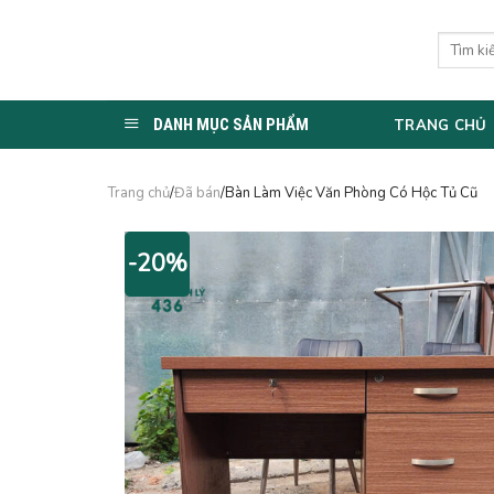
Skip
to
Tìm
kiếm:
content
DANH MỤC SẢN PHẨM
TRANG CHỦ
Trang chủ
/
Đã bán
/Bàn Làm Việc Văn Phòng Có Hộc Tủ Cũ
-20%