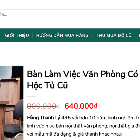
GIỚI THIỆU
HƯỚNG DẪN MUA HÀNG
THU MUA ĐỒ CŨ
Bàn Làm Việc Văn Phòng Có
Hộc Tủ Cũ
Giá
Giá
800,000
640,000
₫
₫
gốc
hiện
Hàng Thanh Lý 436
với hơn 10 năm kinh nghiệm t
là:
tại
lĩnh vực mua bán nội thất văn phòng, nội thất gia đ
800,000₫.
là:
640,000₫.
với mẫu mã đa dạng & giá thành khác nhau: