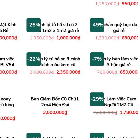
c
hiện
gốc
hiện
Giá
1,150,000
₫
950,00
tại
là:
tại
gốc
00,000₫.
là:
500,000₫.
là:
là:
2,150,000₫.
350,000₫.
1,150,0
Mặt Kính
Thanh lý tủ hồ sơ cũ 2
Ghế chân quỳ bọc da
-26%
-49%
á Rẻ
cánh 1m2 x 1m2 giá rẻ
giá rẻ
Giá
Giá
Giá
Giá
000,000
₫
1,350,000
₫
1,000,000
₫
1,230,000
₫
630,00
c
hiện
gốc
hiện
gốc
tại
là:
tại
là:
00,000₫.
là:
1,350,000₫.
là:
1,230,0
3,000,000₫.
1,000,000₫.
àm việc
Thanh lý tủ hồ sơ 3 cánh
Thanh lý bàn làm việc
-22%
-7%
ẻ BLV54
có kính màu kem cũ
3 hộc giá rẻ
Giá
Giá
Giá
Giá
400,000
₫
3,000,000
₫
2,350,000
₫
700,000
₫
650,000
c
hiện
gốc
hiện
gốc
tại
là:
tại
là:
00,000₫.
là:
3,000,000₫.
là:
700,000
1,400,000₫.
2,350,000₫.
 xoay
Bàn Giám Đốc Cũ Chữ L
Bàn Làm Việc Cụm 
-29%
cũ lưng
2m4 Hiện Đại
Người 2M7 Cũ
Giá
3,000,000
₫
2,500,000
₫
1,780,0
gốc
á
Giá
0,000
₫
là:
c
hiện
2,500,00
tại
000,000₫.
là:
750,000₫.