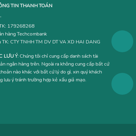
ÔNG TIN THANH TOÁN
TK: 179268268
n hàng Techcombank
ủ TK: CTY TNHH TM DV DT VA XD HAI DANG
C LƯU Ý
: Chúng tôi chỉ cung cấp danh sách tài
ản ngân hàng trên. Ngoài ra không cung cấp bất cứ
 khoản nào khác với bất cứ lý do gì, xin quý khách
g lưu ý tránh trường hợp kẻ xấu giả mạo.