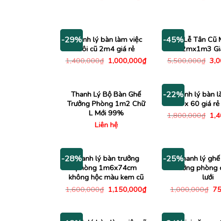
gốc
hiện
gố
là:
tại
là:
800,000₫.
là:
4,0
650,000₫.
Thanh lý bàn làm việc
Bàn Lễ Tân Cũ 
-29%
-45%
đôi cũ 2m4 giá rẻ
2mx1m3 Gi
Giá
Giá
Giá
1,400,000
₫
1,000,000
₫
5,500,000
₫
3,
gốc
hiện
gố
là:
tại
là:
1,400,000₫.
là:
5,5
1,000,000₫.
Thanh Lý Bộ Bàn Ghế
Thanh lý bàn l
-22%
Trưởng Phòng 1m2 Chữ
2m x 60 giá r
L Mới 99%
Giá
1,800,000
₫
1,
gố
Liên hệ
là:
1,8
Thanh lý bàn trưởng
Thanh lý ghế
-28%
-25%
phòng 1m6x74cm
trưởng phòng 
không hộc màu kem cũ
lưới
Giá
Giá
Gi
1,600,000
₫
1,150,000
₫
1,000,000
₫
75
gốc
hiện
gố
là:
tại
là:
1,600,000₫.
là:
1,
1,150,000₫.