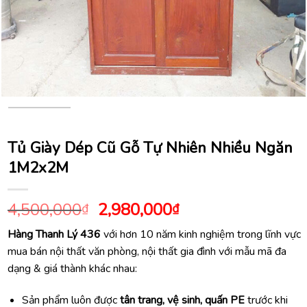
Tủ Giày Dép Cũ Gỗ Tự Nhiên Nhiều Ngăn
1M2x2M
Giá
Giá
4,500,000
2,980,000
₫
₫
gốc
hiện
Hàng Thanh Lý 436
với hơn 10 năm kinh nghiệm trong lĩnh vực
là:
tại
mua bán nội thất văn phòng, nội thất gia đình với mẫu mã đa
4,500,000₫.
là:
dạng & giá thành khác nhau:
2,980,000₫.
Sản phẩm luôn được
tân trang, vệ sinh, quấn PE
trước khi