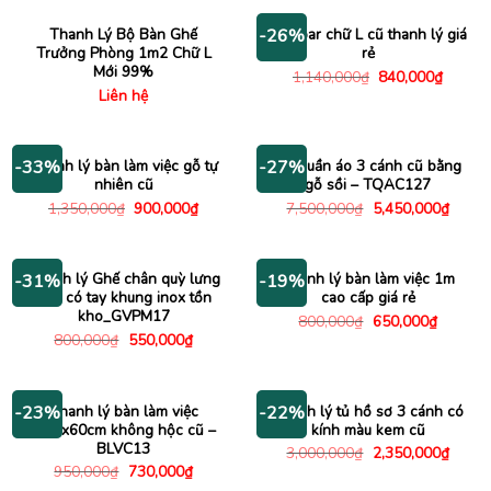
2,500,000₫.
là:
4,500,000₫.
là:
1,780,000₫.
2,950
Thanh Lý Bộ Bàn Ghế
Bàn bar chữ L cũ thanh lý giá
-26%
Trưởng Phòng 1m2 Chữ L
rẻ
Mới 99%
Giá
Giá
1,140,000
₫
840,000
₫
gốc
hiện
Liên hệ
là:
tại
1,140,000₫.
là:
840,00
Thanh lý bàn làm việc gỗ tự
Tủ quần áo 3 cánh cũ bằng
-33%
-27%
nhiên cũ
gỗ sồi – TQAC127
Giá
Giá
Giá
Giá
1,350,000
₫
900,000
₫
7,500,000
₫
5,450,000
₫
gốc
hiện
gốc
hiện
là:
tại
là:
tại
1,350,000₫.
là:
7,500,000₫.
là:
900,000₫.
5,450
Thanh lý Ghế chân quỳ lưng
Thanh lý bàn làm việc 1m
-31%
-19%
lưới có tay khung inox tồn
cao cấp giá rẻ
kho_GVPM17
Giá
Giá
800,000
₫
650,000
₫
gốc
hiện
Giá
Giá
800,000
₫
550,000
₫
là:
tại
gốc
hiện
800,000₫.
là:
là:
tại
650,000
800,000₫.
là:
550,000₫.
Thanh lý bàn làm việc
Thanh lý tủ hồ sơ 3 cánh có
-23%
-22%
1m2x60cm không hộc cũ –
kính màu kem cũ
BLVC13
Giá
Giá
3,000,000
₫
2,350,000
₫
gốc
hiện
Giá
Giá
950,000
₫
730,000
₫
là:
tại
gốc
hiện