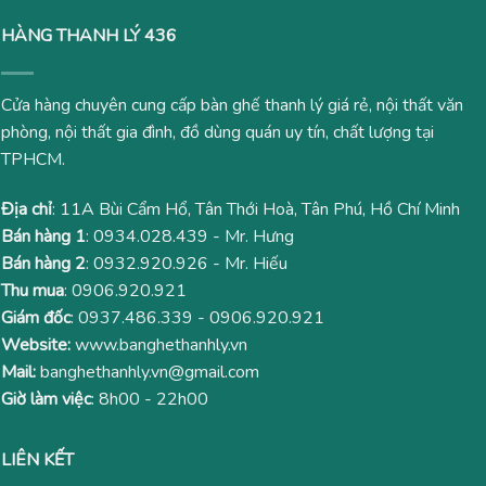
HÀNG THANH LÝ 436
Cửa hàng chuyên cung cấp bàn ghế thanh lý giá rẻ, nội thất văn
phòng, nội thất gia đình, đồ dùng quán uy tín, chất lượng tại
TPHCM.
Địa chỉ
: 11A Bùi Cẩm Hổ, Tân Thới Hoà, Tân Phú, Hồ Chí Minh
Bán hàng 1
:
0934.028.439
- Mr. Hưng
Bán hàng 2
:
0932.920.926
- Mr. Hiếu
Thu mua
:
0906.920.921
Giám đốc
:
0937.486.339
-
0906.920.921
Website:
www.banghethanhly.vn
Mail:
banghethanhly.vn@gmail.com
Giờ làm việc
: 8h00 - 22h00
LIÊN KẾT