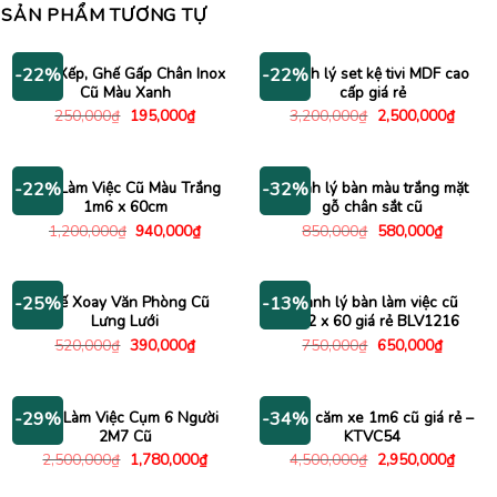
SẢN PHẨM TƯƠNG TỰ
Ghế Xếp, Ghế Gấp Chân Inox
Thanh lý set kệ tivi MDF cao
-22%
-22%
Cũ Màu Xanh
cấp giá rẻ
Giá
Giá
Giá
Giá
250,000
₫
195,000
₫
3,200,000
₫
2,500,000
₫
gốc
hiện
gốc
hiện
là:
tại
là:
tại
250,000₫.
là:
3,200,000₫.
là:
195,000₫.
2,500
Bàn Làm Việc Cũ Màu Trắng
Thanh lý bàn màu trắng mặt
-22%
-32%
1m6 x 60cm
gỗ chân sắt cũ
Giá
Giá
Giá
Giá
1,200,000
₫
940,000
₫
850,000
₫
580,000
₫
gốc
hiện
gốc
hiện
là:
tại
là:
tại
1,200,000₫.
là:
850,000₫.
là:
940,000₫.
580,000
Ghế Xoay Văn Phòng Cũ
Thanh lý bàn làm việc cũ
-25%
-13%
Lưng Lưới
1m2 x 60 giá rẻ BLV1216
Giá
Giá
Giá
Giá
520,000
₫
390,000
₫
750,000
₫
650,000
₫
gốc
hiện
gốc
hiện
là:
tại
là:
tại
520,000₫.
là:
750,000₫.
là:
390,000₫.
650,000
Bàn Làm Việc Cụm 6 Người
Kệ tivi căm xe 1m6 cũ giá rẻ –
-29%
-34%
2M7 Cũ
KTVC54
Giá
Giá
Giá
Giá
2,500,000
₫
1,780,000
₫
4,500,000
₫
2,950,000
₫
gốc
hiện
gốc
hiện
là:
tại
là:
tại