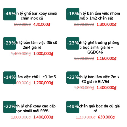
3,000,000₫.
là:
là:
tại
2,350
950,000₫.
là:
730,000₫.
Thanh lý ghế bar xoay simili
Thanh lý bàn làm việc nhóm
-46%
-18%
chân inox cũ
1m8 x 1m2 chân sắt
Giá
Giá
Giá
Giá
800,000
₫
430,000
₫
2,200,000
₫
1,800,000
₫
gốc
hiện
gốc
hiện
là:
tại
là:
tại
800,000₫.
là:
2,200,000₫.
là:
430,000₫.
1,800
Thanh lý bàn làm việc đôi cũ
Thanh lý ghế trưởng phòng
-29%
-23%
2m4 giá rẻ
cũ bọc simili giá rẻ –
GGDC46
Giá
Giá
1,400,000
₫
1,000,000
₫
gốc
hiện
Giá
Giá
1,500,000
₫
1,150,000
₫
là:
tại
gốc
hiện
1,400,000₫.
là:
là:
tại
1,000,000₫.
1,500,000₫.
là:
1,150
Bàn làm việc chữ L cũ 1m5
Thanh lý bàn làm việc 2m x
-14%
-22%
60 giá rẻ BLV54
Giá
Giá
1,400,000
₫
1,200,000
₫
gốc
hiện
Giá
Giá
1,800,000
₫
1,400,000
₫
là:
tại
gốc
hiện
1,400,000₫.
là:
là:
tại
1,200,000₫.
1,800,000₫.
là:
1,400
Thanh lý ghế xoay cao cấp
Ghế chân quỳ bọc da cũ giá
-22%
-49%
bọc simili mới 99%
rẻ
Giá
Giá
Giá
Giá
1,800,000
₫
1,400,000
₫
1,230,000
₫
630,000
₫
gốc
hiện
gốc
hiện
là:
tại
là:
tại