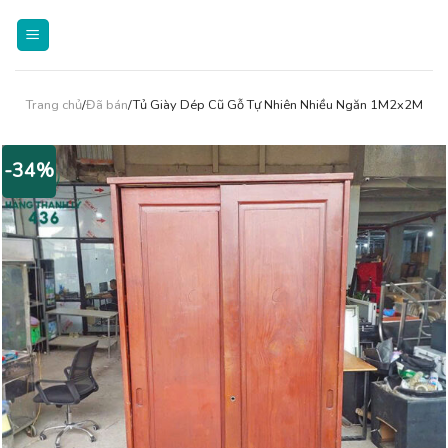
Skip
to
content
Trang chủ
/
Đã bán
/Tủ Giày Dép Cũ Gỗ Tự Nhiên Nhiều Ngăn 1M2x2M
-34%