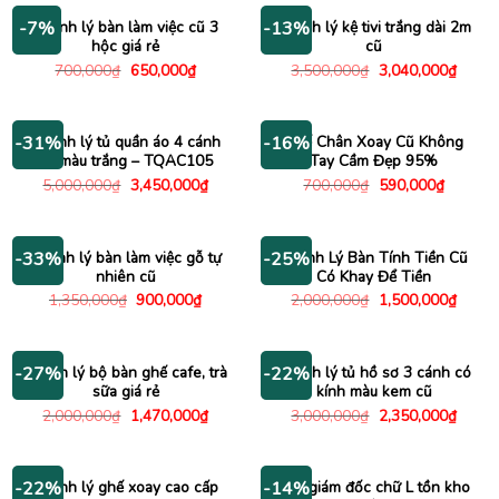
650,000
Thanh lý bàn làm việc cũ 3
Thanh lý kệ tivi trắng dài 2m
-7%
-13%
hộc giá rẻ
cũ
Giá
Giá
Giá
Giá
700,000
₫
650,000
₫
3,500,000
₫
3,040,000
₫
gốc
hiện
gốc
hiện
là:
tại
là:
tại
700,000₫.
là:
3,500,000₫.
là:
650,000₫.
3,040
Thanh lý tủ quần áo 4 cánh
Ghế Chân Xoay Cũ Không
-31%
-16%
cũ màu trắng – TQAC105
Tay Cầm Đẹp 95%
Giá
Giá
Giá
Giá
5,000,000
₫
3,450,000
₫
700,000
₫
590,000
₫
gốc
hiện
gốc
hiện
là:
tại
là:
tại
5,000,000₫.
là:
700,000₫.
là:
3,450,000₫.
590,000
Thanh lý bàn làm việc gỗ tự
Thanh Lý Bàn Tính Tiền Cũ
-33%
-25%
nhiên cũ
Có Khay Để Tiền
Giá
Giá
Giá
Giá
1,350,000
₫
900,000
₫
2,000,000
₫
1,500,000
₫
gốc
hiện
gốc
hiện
là:
tại
là:
tại
1,350,000₫.
là:
2,000,000₫.
là:
900,000₫.
1,500
Thanh lý bộ bàn ghế cafe, trà
Thanh lý tủ hồ sơ 3 cánh có
-27%
-22%
sữa giá rẻ
kính màu kem cũ
Giá
Giá
Giá
Giá
2,000,000
₫
1,470,000
₫
3,000,000
₫
2,350,000
₫
gốc
hiện
gốc
hiện
là:
tại
là:
tại
2,000,000₫.
là:
3,000,000₫.
là:
1,470,000₫.
2,350
Thanh lý ghế xoay cao cấp
Bàn giám đốc chữ L tồn kho
-22%
-14%