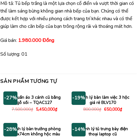
Mô tả: Tủ bếp trắng là một lựa chọn cổ điển và vượt thời gian có
thể làm sáng bừng không gian nhà bếp của bạn. Chúng có thể
được kết hợp với nhiều phong cách trang trí khác nhau và có thể
giúp làm cho căn bếp của bạn trông rộng rãi và thoáng mát hơn.
Giá bán:
1.980.000 Đồng
Số lượng: 01
SẢN PHẨM TƯƠNG TỰ
Tủ quần áo 3 cánh cũ bằng
Thanh lý bàn làm việc 3 hộc
-27%
-19%
gỗ sồi – TQAC127
giá rẻ BLV170
Giá
Giá
Giá
Giá
7,500,000
₫
5,450,000
₫
800,000
₫
650,000
₫
gốc
hiện
gốc
hiện
là:
tại
là:
tại
7,500,000₫.
là:
800,000₫.
là:
5,450,000₫.
650,000
Thanh lý bàn trưởng phòng
Thanh lý tủ trưng bày điện
-28%
-14%
1m6x74cm không hộc màu
thoại laptop cũ