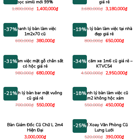
bọc simili mới 99%
giá rẻ
Giá
Giá
Giá
Giá
1,800,000
₫
1,400,000
₫
3,680,000
₫
3,180,000
₫
gốc
hiện
gốc
hiện
là:
tại
là:
tại
1,800,000₫.
là:
3,680,000₫.
là:
1,400,000₫.
3,180
Thanh lý bàn làm việc
Thanh lý bàn làm việc tại nhà
-37%
-19%
1m2x70 cũ
đẹp giá rẻ
Giá
Giá
Giá
Giá
600,000
₫
380,000
₫
800,000
₫
650,000
₫
gốc
hiện
gốc
hiện
là:
tại
là:
tại
600,000₫.
là:
800,000₫.
là:
380,000₫.
650,000
Bàn làm việc mặt gỗ chân sắt
Kệ tivi căm xe 1m6 cũ giá rẻ –
-31%
-34%
có hộc giá rẻ
KTVC54
Giá
Giá
Giá
Giá
980,000
₫
680,000
₫
4,500,000
₫
2,950,000
₫
gốc
hiện
gốc
hiện
là:
tại
là:
tại
980,000₫.
là:
4,500,000₫.
là:
680,000₫.
2,950
Thanh lý bàn bar mặt vuông
Thanh lý bàn làm việc cũ
-21%
-18%
cũ giá rẻ
1m2 không hộc xám
Giá
Giá
Giá
Giá
700,000
₫
550,000
₫
550,000
₫
450,000
₫
gốc
hiện
gốc
hiện
là:
tại
là:
tại
700,000₫.
là:
550,000₫.
là:
550,000₫.
450,000
Bàn Giám Đốc Cũ Chữ L 2m4
Ghế Xoay Văn Phòng Cũ
-25%
Hiện Đại
Lưng Lưới
Giá
Giá
3,000,000
₫
520,000
₫
390,000
₫