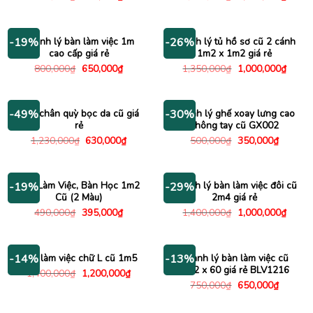
gốc
hiện
gốc
hiện
là:
tại
là:
tại
220,000₫.
là:
2,000,000₫.
là:
195,000₫.
1,450
Thanh lý bàn làm việc 1m
Thanh lý tủ hồ sơ cũ 2 cánh
-19%
-26%
cao cấp giá rẻ
1m2 x 1m2 giá rẻ
Giá
Giá
Giá
Giá
800,000
₫
650,000
₫
1,350,000
₫
1,000,000
₫
gốc
hiện
gốc
hiện
là:
tại
là:
tại
800,000₫.
là:
1,350,000₫.
là:
650,000₫.
1,000
Ghế chân quỳ bọc da cũ giá
Thanh lý ghế xoay lưng cao
-49%
-30%
rẻ
không tay cũ GX002
Giá
Giá
Giá
Giá
1,230,000
₫
630,000
₫
500,000
₫
350,000
₫
gốc
hiện
gốc
hiện
là:
tại
là:
tại
1,230,000₫.
là:
500,000₫.
là:
630,000₫.
350,000
Bàn Làm Việc, Bàn Học 1m2
Thanh lý bàn làm việc đôi cũ
-19%
-29%
Cũ (2 Màu)
2m4 giá rẻ
Giá
Giá
Giá
Giá
490,000
₫
395,000
₫
1,400,000
₫
1,000,000
₫
gốc
hiện
gốc
hiện
là:
tại
là:
tại
490,000₫.
là:
1,400,000₫.
là:
395,000₫.
1,000
Bàn làm việc chữ L cũ 1m5
Thanh lý bàn làm việc cũ
-14%
-13%
1m2 x 60 giá rẻ BLV1216
Giá
Giá
1,400,000
₫
1,200,000
₫
gốc
hiện
Giá
Giá
750,000
₫
650,000
₫
là:
tại
gốc
hiện
1,400,000₫.
là:
là:
tại
1,200,000₫.
750,000₫.
là: