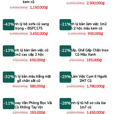
kem cũ
Giá
Giá
2,900,000
₫
2,500,000
₫
gốc
hiện
Giá
Giá
1,600,000
₫
1,150,000
₫
là:
tại
gốc
hiện
2,900,000₫.
là:
là:
tại
2,500
1,600,000₫.
là:
1,150,000₫.
Thanh lý bộ sofa cũ sang
Thanh lý bàn làm việc 1m2
-43%
-21%
trọng – BSFC175
có 2 hộc màu kem cũ
Giá
Giá
Giá
Giá
6,000,000
₫
3,450,000
₫
1,200,000
₫
950,000
₫
gốc
hiện
gốc
hiện
là:
tại
là:
tại
6,000,000₫.
là:
1,200,000₫.
là:
3,450,000₫.
950,00
Thanh lý bàn làm việc cũ
Ghế Xếp, Ghế Gấp Chân Inox
-13%
-22%
1m2 cao cấp 2 hộc
Cũ Màu Xanh
Giá
Giá
Giá
Giá
750,000
₫
650,000
₫
250,000
₫
195,000
₫
gốc
hiện
gốc
hiện
là:
tại
là:
tại
750,000₫.
là:
250,000₫.
là:
650,000₫.
195,000
Thanh lý bàn màu trắng mặt
Bàn Làm Việc Cụm 6 Người
-32%
-29%
gỗ chân sắt cũ
2M7 Cũ
Giá
Giá
Giá
Giá
850,000
₫
580,000
₫
2,500,000
₫
1,780,000
₫
gốc
hiện
gốc
hiện
là:
tại
là:
tại
850,000₫.
là:
2,500,000₫.
là:
580,000₫.
1,780
Ghế Xoay Văn Phòng Bọc Vải
Thanh lý tủ hồ sơ cửa lùa
-11%
-28%
Cũ Không Tay Vịn
1m7 cũ
Giá
Giá
Giá
Giá
220,000
₫
195,000
₫
2,000,000
₫
1,450,000
₫