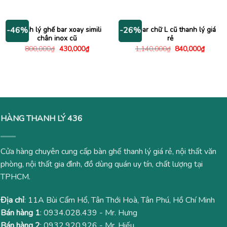
gốc
hiện
là:
tại
520,000₫.
là:
390,000
Thanh lý ghế bar xoay simili
Bàn bar chữ L cũ thanh lý giá
-46%
-26%
chân inox cũ
rẻ
Giá
Giá
Giá
Giá
800,000
₫
430,000
₫
1,140,000
₫
840,000
₫
gốc
hiện
gốc
hiện
là:
tại
là:
tại
800,000₫.
là:
1,140,000₫.
là:
430,000₫.
840,00
HÀNG THANH LÝ 436
Cửa hàng chuyên cung cấp bàn ghế thanh lý giá rẻ, nội thất văn
phòng, nội thất gia đình, đồ dùng quán uy tín, chất lượng tại
TPHCM.
Địa chỉ
: 11A Bùi Cẩm Hổ, Tân Thới Hoà, Tân Phú, Hồ Chí Minh
Bán hàng 1
:
0934.028.439
- Mr. Hưng
Bán hàng 2
:
0932.920.926
- Mr. Hiếu