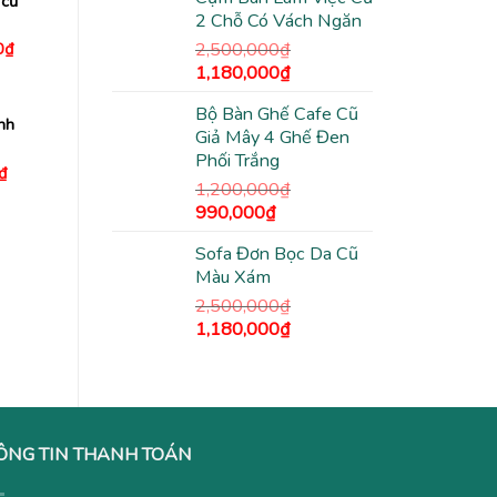
là:
tại
 cũ
2 Chỗ Có Vách Ngăn
2,500,000₫.
là:
1,380,000₫.
Giá
2,500,000
₫
0
₫
hiện
Giá
Giá
1,180,000
₫
tại
gốc
hiện
00₫.
là:
630,000₫.
Bộ Bàn Ghế Cafe Cũ
là:
tại
nh
Giả Mây 4 Ghế Đen
2,500,000₫.
là:
Phối Trắng
1,180,000₫.
Giá
₫
hiện
1,200,000
₫
tại
Giá
Giá
990,000
₫
₫.
là:
gốc
hiện
270,000₫.
Sofa Đơn Bọc Da Cũ
là:
tại
Màu Xám
1,200,000₫.
là:
990,000₫.
2,500,000
₫
Giá
Giá
1,180,000
₫
gốc
hiện
là:
tại
2,500,000₫.
là:
1,180,000₫.
ÔNG TIN THANH TOÁN