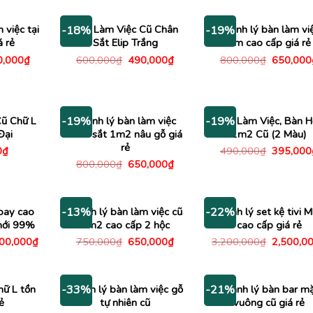
là:
430,000₫.
1,470,000₫.
950,000
 việc tại
Bàn Làm Việc Cũ Chân
Thanh lý bàn làm vi
-18%
-19%
á rẻ
Sắt Elip Trắng
1m cao cấp giá rẻ
Giá
Giá
Giá
Giá
0,000
₫
600,000
₫
490,000
₫
800,000
₫
650,000
c
hiện
gốc
hiện
gốc
tại
là:
tại
là:
,000₫.
là:
600,000₫.
là:
800,000
650,000₫.
490,000₫.
ũ Chữ L
Thanh lý bàn làm việc
Bàn Làm Việc, Bàn H
-19%
-19%
Đại
chân sắt 1m2 nâu gỗ giá
1m2 Cũ (2 Màu)
rẻ
Giá
0
₫
490,000
₫
395,000
gốc
Giá
Giá
800,000
₫
650,000
₫
là:
gốc
hiện
490,000
là:
tại
800,000₫.
là:
650,000₫.
oay cao
Thanh lý bàn làm việc cũ
Thanh lý set kệ tivi 
-13%
-22%
 mới 99%
1m2 cao cấp 2 hộc
cao cấp giá rẻ
Giá
Giá
Giá
Giá
400,000
₫
750,000
₫
650,000
₫
3,200,000
₫
2,500,0
c
hiện
gốc
hiện
gốc
tại
là:
tại
là:
00,000₫.
là:
750,000₫.
là:
3,200,00
1,400,000₫.
650,000₫.
hữ L tồn
Thanh lý bàn làm việc gỗ
Thanh lý bàn bar m
-33%
-21%
ẻ
tự nhiên cũ
vuông cũ giá rẻ