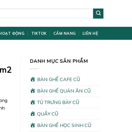
HOẠT ĐỘNG
TIKTOK
CẨM NANG
LIÊN HỆ
DANH MỤC SẢN PHẨM
 1m2
BÀN GHẾ CAFE CŨ
BÀN GHẾ QUÁN ĂN CŨ
rong
TỦ TRƯNG BÀY CŨ
ình
QUẦY CŨ
00₫.
BÀN GHẾ HỌC SINH CŨ