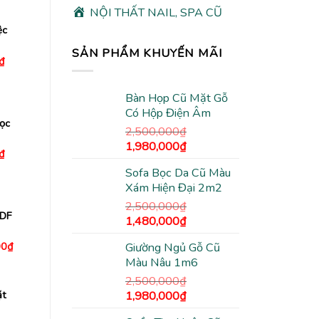
tại
₫.
là:
NỘI THẤT NAIL, SPA CŨ
730,000₫.
ệc
SẢN PHẨM KHUYẾN MÃI
Giá
₫
hiện
tại
₫.
là:
Bàn Họp Cũ Mặt Gỗ
650,000₫.
Có Hộp Điện Âm
ọc
2,500,000
₫
Giá
Giá
1,980,000
₫
Giá
₫
gốc
hiện
hiện
Sofa Bọc Da Cũ Màu
tại
là:
tại
₫.
là:
Xám Hiện Đại 2m2
2,500,000₫.
là:
395,000₫.
1,980,000₫.
2,500,000
₫
MDF
Giá
Giá
1,480,000
₫
gốc
hiện
Giá
00
₫
Giường Ngủ Gỗ Cũ
là:
tại
hiện
Màu Nâu 1m6
2,500,000₫.
là:
tại
0₫.
là:
1,480,000₫.
2,500,000
₫
2,500,000₫.
Giá
Giá
ặt
1,980,000
₫
gốc
hiện