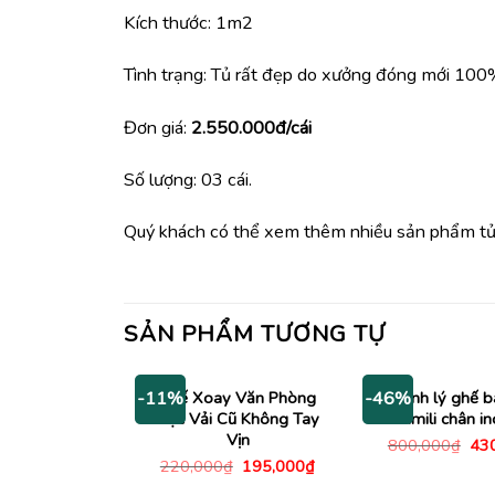
Kích thước: 1m2
Tình trạng: Tủ rất đẹp do xưởng đóng mới 100
Đơn giá:
2.550.000đ/cái
Số lượng: 03 cái.
Quý khách có thể xem thêm nhiều sản phẩm tủ g
SẢN PHẨM TƯƠNG TỰ
Ghế Xoay Văn Phòng
Thanh lý ghế b
-11%
-46%
Bọc Vải Cũ Không Tay
simili chân i
Vịn
Giá
800,000
₫
43
gố
Giá
Giá
220,000
₫
195,000
₫
là:
gốc
hiện
800