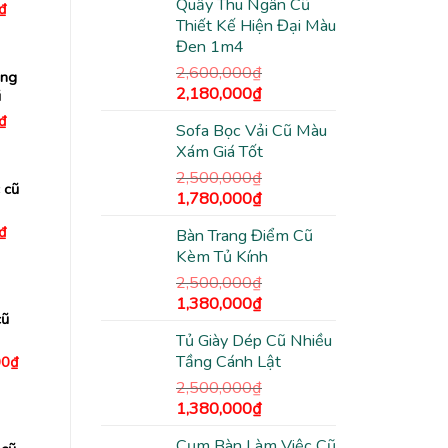
Quầy Thu Ngân Cũ
là:
tại
Giá
₫
hiện
Thiết Kế Hiện Đại Màu
2,500,000₫.
là:
tại
Đen 1m4
1,980,000₫.
₫.
là:
550,000₫.
2,600,000
₫
ắng
Giá
Giá
2,180,000
₫
ũ
gốc
hiện
Giá
₫
Sofa Bọc Vải Cũ Màu
là:
tại
hiện
tại
Xám Giá Tốt
2,600,000₫.
là:
₫.
là:
2,180,000₫.
580,000₫.
2,500,000
₫
 cũ
Giá
Giá
1,780,000
₫
gốc
hiện
Giá
₫
Bàn Trang Điểm Cũ
là:
tại
hiện
Kèm Tủ Kính
tại
2,500,000₫.
là:
₫.
là:
1,780,000₫.
2,500,000
₫
650,000₫.
Giá
Giá
1,380,000
₫
cũ
gốc
hiện
Tủ Giày Dép Cũ Nhiều
là:
tại
Tầng Cánh Lật
Giá
00
₫
2,500,000₫.
là:
hiện
1,380,000₫.
2,500,000
₫
tại
0₫.
là:
Giá
Giá
1,380,000
₫
1,200,000₫.
gốc
hiện
Cụm Bàn Làm Việc Cũ