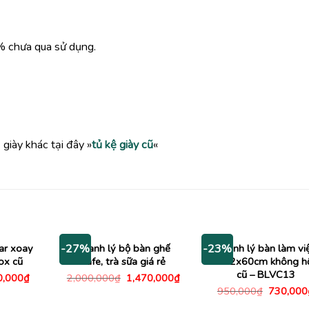
% chưa qua sử dụng.
iày khác tại đây »
tủ kệ giày cũ
«
ar xoay
Thanh lý bộ bàn ghế
Thanh lý bàn làm vi
-27%
-23%
nox cũ
cafe, trà sữa giá rẻ
1m2x60cm không h
cũ – BLVC13
Giá
Giá
Giá
0,000
₫
2,000,000
₫
1,470,000
₫
c
hiện
gốc
hiện
Giá
950,000
₫
730,000
tại
là:
tại
gốc
,000₫.
là:
2,000,000₫.
là: