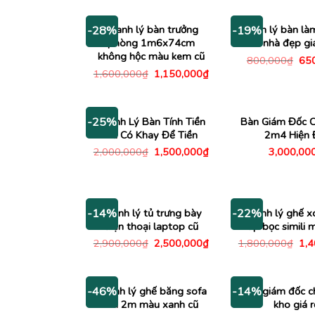
là:
tại
220,000₫.
là:
195,000₫.
Thanh lý bàn trưởng
Thanh lý bàn làm
-28%
-19%
phòng 1m6x74cm
nhà đẹp gi
không hộc màu kem cũ
Giá
800,000
₫
65
gố
Giá
Giá
1,600,000
₫
1,150,000
₫
là:
gốc
hiện
800
là:
tại
1,600,000₫.
là:
1,150,000₫.
Thanh Lý Bàn Tính Tiền
Bàn Giám Đốc C
-25%
Cũ Có Khay Để Tiền
2m4 Hiện 
Giá
Giá
2,000,000
₫
1,500,000
₫
3,000,00
gốc
hiện
là:
tại
2,000,000₫.
là:
1,500,000₫.
Thanh lý tủ trưng bày
Thanh lý ghế x
-14%
-22%
điện thoại laptop cũ
cấp bọc simili
Giá
Giá
Giá
2,900,000
₫
2,500,000
₫
1,800,000
₫
1,
gốc
hiện
gố
là:
tại
là:
2,900,000₫.
là:
1,8
2,500,000₫.
Thanh lý ghế băng sofa
Bàn giám đốc c
-46%
-14%
dài 2m màu xanh cũ
kho giá r