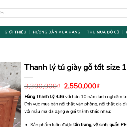
GIỚI THIỆU
HƯỚNG DẪN MUA HÀNG
THU MUA ĐỒ CŨ
Thanh lý tủ giày gỗ tốt size
Giá
Giá
3,300,000
2,550,000
₫
₫
gốc
hiện
Hàng Thanh Lý 436
với hơn 10 năm kinh nghiệm t
là:
tại
lĩnh vực mua bán nội thất văn phòng, nội thất gia đ
3,300,000₫.
là:
2,550,0
với mẫu mã đa dạng & giá thành khác nhau:
Sản phẩm luôn được
tân trang, vệ sinh, quấn PE