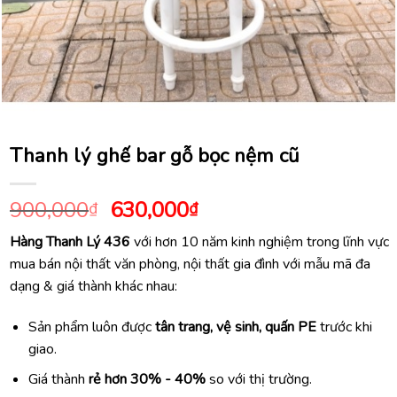
Thanh lý ghế bar gỗ bọc nệm cũ
Giá
Giá
900,000
630,000
₫
₫
gốc
hiện
Hàng Thanh Lý 436
với hơn 10 năm kinh nghiệm trong lĩnh vực
là:
tại
mua bán nội thất văn phòng, nội thất gia đình với mẫu mã đa
900,000₫.
là:
dạng & giá thành khác nhau:
630,000₫.
Sản phẩm luôn được
tân trang, vệ sinh, quấn PE
trước khi
giao.
Giá thành
rẻ hơn 30% - 40%
so với thị trường.