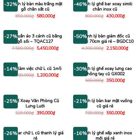
Thanh lý bàn màu trắng mặt
Thanh lý ghế bar xoay simili
-32%
-46%
gỗ chân sắt cũ
chân inox cũ
Giá
Giá
Giá
Giá
850,000
₫
580,000
₫
800,000
₫
430,000
₫
gốc
hiện
gốc
hiện
là:
tại
là:
tại
850,000₫.
là:
800,000₫.
là:
580,000₫.
430,000
Tủ quần áo 3 cánh cũ bằng
Thanh lý bàn giám đốc cũ
-27%
-50%
gỗ sồi – TQAC127
1m4 x 70cm giá rẻ – BGDC10
Giá
Giá
Giá
Giá
7,500,000
₫
5,450,000
₫
4,300,000
₫
2,150,000
₫
gốc
hiện
gốc
hiện
là:
tại
là:
tại
7,500,000₫.
là:
4,300,000₫.
là:
5,450,000₫.
2,150
Bàn làm việc chữ L cũ 1m5
Thanh lý ghế xoay lưng cao
-14%
-30%
không tay cũ GX002
Giá
Giá
1,400,000
₫
1,200,000
₫
gốc
hiện
Giá
Giá
500,000
₫
350,000
₫
là:
tại
gốc
hiện
1,400,000₫.
là:
là:
tại
1,200,000₫.
500,000₫.
là:
350,000
Ghế Xoay Văn Phòng Cũ
Thanh lý bàn bar mặt vuông
-25%
-21%
Lưng Lưới
cũ giá rẻ
Giá
Giá
Giá
Giá
520,000
₫
390,000
₫
700,000
₫
550,000
₫
gốc
hiện
gốc
hiện
là:
tại
là:
tại
520,000₫.
là:
700,000₫.
là:
390,000₫.
550,000
Bàn bar chữ L cũ thanh lý giá
Thanh lý ghế xếp xanh inox
-26%
-16%
rẻ
mới giá rẻ