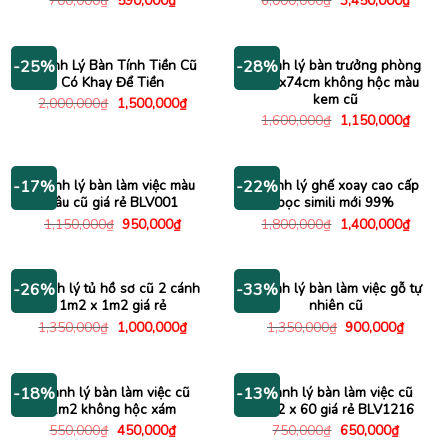
700,000
₫
590,000
₫
6,000,000
₫
3,450,000
₫
gốc
hiện
gốc
hiện
là:
tại
là:
tại
700,000₫.
là:
6,000,000₫.
là:
590,000₫.
3,450
Thanh Lý Bàn Tính Tiền Cũ
Thanh lý bàn trưởng phòng
-25%
-28%
Có Khay Để Tiền
1m6x74cm không hộc màu
kem cũ
Giá
Giá
2,000,000
₫
1,500,000
₫
gốc
hiện
Giá
Giá
1,600,000
₫
1,150,000
₫
là:
tại
gốc
hiện
2,000,000₫.
là:
là:
tại
1,500,000₫.
1,600,000₫.
là:
1,150
Thanh lý bàn làm việc màu
Thanh lý ghế xoay cao cấp
-17%
-22%
nâu cũ giá rẻ BLV001
bọc simili mới 99%
Giá
Giá
Giá
Giá
1,150,000
₫
950,000
₫
1,800,000
₫
1,400,000
₫
gốc
hiện
gốc
hiện
là:
tại
là:
tại
1,150,000₫.
là:
1,800,000₫.
là:
950,000₫.
1,400
Thanh lý tủ hồ sơ cũ 2 cánh
Thanh lý bàn làm việc gỗ tự
-26%
-33%
1m2 x 1m2 giá rẻ
nhiên cũ
Giá
Giá
Giá
Giá
1,350,000
₫
1,000,000
₫
1,350,000
₫
900,000
₫
gốc
hiện
gốc
hiện
là:
tại
là:
tại
1,350,000₫.
là:
1,350,000₫.
là:
1,000,000₫.
900,00
Thanh lý bàn làm việc cũ
Thanh lý bàn làm việc cũ
-18%
-13%
1m2 không hộc xám
1m2 x 60 giá rẻ BLV1216
Giá
Giá
Giá
Giá
550,000
₫
450,000
₫
750,000
₫
650,000
₫
gốc
hiện
gốc
hiện