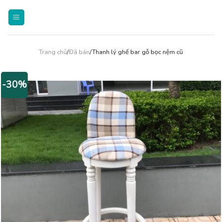
Skip
to
content
Trang chủ
/
Đã bán
/Thanh lý ghế bar gỗ bọc nệm cũ
-30%