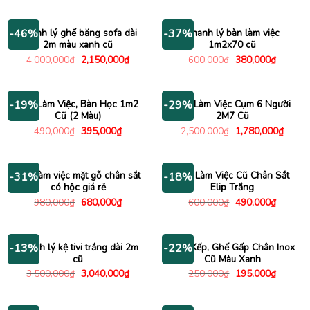
là:
tại
là:
tại
550,000₫.
là:
750,000₫.
là:
450,000₫.
650,000
Thanh lý ghế băng sofa dài
Thanh lý bàn làm việc
-46%
-37%
2m màu xanh cũ
1m2x70 cũ
Giá
Giá
Giá
Giá
4,000,000
₫
2,150,000
₫
600,000
₫
380,000
₫
gốc
hiện
gốc
hiện
là:
tại
là:
tại
4,000,000₫.
là:
600,000₫.
là:
2,150,000₫.
380,000
Bàn Làm Việc, Bàn Học 1m2
Bàn Làm Việc Cụm 6 Người
-19%
-29%
Cũ (2 Màu)
2M7 Cũ
Giá
Giá
Giá
Giá
490,000
₫
395,000
₫
2,500,000
₫
1,780,000
₫
gốc
hiện
gốc
hiện
là:
tại
là:
tại
490,000₫.
là:
2,500,000₫.
là:
395,000₫.
1,780
Bàn làm việc mặt gỗ chân sắt
Bàn Làm Việc Cũ Chân Sắt
-31%
-18%
có hộc giá rẻ
Elip Trắng
Giá
Giá
Giá
Giá
980,000
₫
680,000
₫
600,000
₫
490,000
₫
gốc
hiện
gốc
hiện
là:
tại
là:
tại
980,000₫.
là:
600,000₫.
là:
680,000₫.
490,000
Thanh lý kệ tivi trắng dài 2m
Ghế Xếp, Ghế Gấp Chân Inox
-13%
-22%
cũ
Cũ Màu Xanh
Giá
Giá
Giá
Giá
3,500,000
₫
3,040,000
₫
250,000
₫
195,000
₫
gốc
hiện
gốc
hiện
là:
tại
là:
tại
3,500,000₫.
là:
250,000₫.
là:
3,040,000₫.
195,000