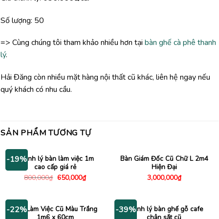
Số lượng: 50
=> Cùng chúng tôi tham khảo nhiều hơn tại
bàn ghế cà phê thanh
lý
.
Hải Đăng còn nhiều mặt hàng nội thất cũ khác, liên hệ ngay nếu
quý khách có nhu cầu.
SẢN PHẨM TƯƠNG TỰ
Thanh lý bàn làm việc 1m
Bàn Giám Đốc Cũ Chữ L 2m4
-19%
cao cấp giá rẻ
Hiện Đại
Giá
Giá
800,000
₫
650,000
₫
3,000,000
₫
gốc
hiện
là:
tại
800,000₫.
là:
650,000₫.
Bàn Làm Việc Cũ Màu Trắng
Thanh lý bàn ghế gỗ cafe
-22%
-39%
1m6 x 60cm
chân sắt cũ