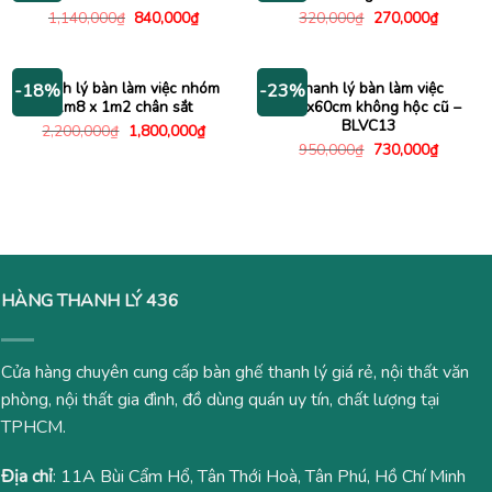
Giá
Giá
Giá
Giá
1,140,000
₫
840,000
₫
320,000
₫
270,000
₫
gốc
hiện
gốc
hiện
là:
tại
là:
tại
1,140,000₫.
là:
320,000₫.
là:
840,000₫.
270,000
Thanh lý bàn làm việc nhóm
Thanh lý bàn làm việc
-18%
-23%
1m8 x 1m2 chân sắt
1m2x60cm không hộc cũ –
BLVC13
Giá
Giá
2,200,000
₫
1,800,000
₫
gốc
hiện
Giá
Giá
950,000
₫
730,000
₫
là:
tại
gốc
hiện
2,200,000₫.
là:
là:
tại
1,800,000₫.
950,000₫.
là:
730,000
HÀNG THANH LÝ 436
Cửa hàng chuyên cung cấp bàn ghế thanh lý giá rẻ, nội thất văn
phòng, nội thất gia đình, đồ dùng quán uy tín, chất lượng tại
TPHCM.
Địa chỉ
: 11A Bùi Cẩm Hổ, Tân Thới Hoà, Tân Phú, Hồ Chí Minh