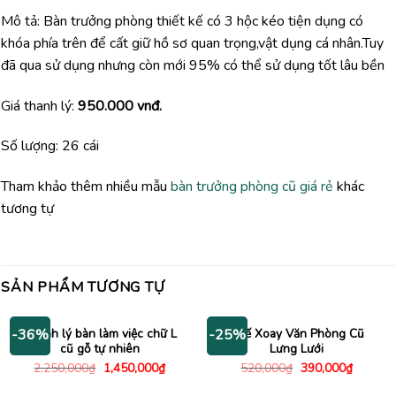
Mô tả: Bàn trưởng phòng thiết kế có 3 hộc kéo tiện dụng có
khóa phía trên để cất giữ hồ sơ quan trọng,vật dụng cá nhân.Tuy
đã qua sử dụng nhưng còn mới 95% có thể sử dụng tốt lâu bền
Giá thanh lý:
950.000 vnđ.
Số lượng: 26 cái
Tham khảo thêm nhiều mẫu
bàn trưởng phòng cũ giá rẻ
khác
tương tự
SẢN PHẨM TƯƠNG TỰ
Thanh lý bàn làm việc chữ L
Ghế Xoay Văn Phòng Cũ
-36%
-25%
cũ gỗ tự nhiên
Lưng Lưới
Giá
Giá
Giá
Giá
2,250,000
₫
1,450,000
₫
520,000
₫
390,000
₫
gốc
hiện
gốc
hiện
là:
tại
là:
tại