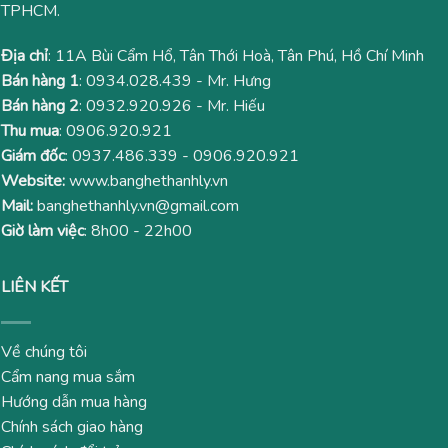
TPHCM.
Địa chỉ
: 11A Bùi Cẩm Hổ, Tân Thới Hoà, Tân Phú, Hồ Chí Minh
Bán hàng 1
:
0934.028.439
- Mr. Hưng
Bán hàng 2
:
0932.920.926
- Mr. Hiếu
Thu mua
:
0906.920.921
Giám đốc
:
0937.486.339
-
0906.920.921
Website:
www.banghethanhly.vn
Mail:
banghethanhly.vn@gmail.com
Giờ làm việc
: 8h00 - 22h00
LIÊN KẾT
Về chúng tôi
Cẩm nang mua sắm
Hướng dẫn mua hàng
Chính sách giao hàng