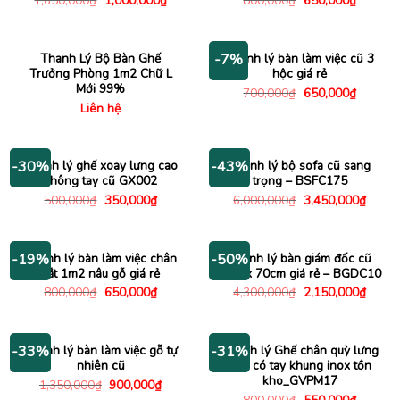
1,650,000
₫
1,000,000
₫
800,000
₫
650,000
₫
gốc
hiện
gốc
hiện
là:
tại
là:
tại
1,650,000₫.
là:
800,000₫.
là:
1,000,000₫.
650,000
Thanh Lý Bộ Bàn Ghế
Thanh lý bàn làm việc cũ 3
-7%
Trưởng Phòng 1m2 Chữ L
hộc giá rẻ
Mới 99%
Giá
Giá
700,000
₫
650,000
₫
gốc
hiện
Liên hệ
là:
tại
700,000₫.
là:
650,000
Thanh lý ghế xoay lưng cao
Thanh lý bộ sofa cũ sang
-30%
-43%
không tay cũ GX002
trọng – BSFC175
Giá
Giá
Giá
Giá
500,000
₫
350,000
₫
6,000,000
₫
3,450,000
₫
gốc
hiện
gốc
hiện
là:
tại
là:
tại
500,000₫.
là:
6,000,000₫.
là:
350,000₫.
3,450
Thanh lý bàn làm việc chân
Thanh lý bàn giám đốc cũ
-19%
-50%
sắt 1m2 nâu gỗ giá rẻ
1m4 x 70cm giá rẻ – BGDC10
Giá
Giá
Giá
Giá
800,000
₫
650,000
₫
4,300,000
₫
2,150,000
₫
gốc
hiện
gốc
hiện
là:
tại
là:
tại
800,000₫.
là:
4,300,000₫.
là:
650,000₫.
2,150
Thanh lý bàn làm việc gỗ tự
Thanh lý Ghế chân quỳ lưng
-33%
-31%
nhiên cũ
lưới có tay khung inox tồn
kho_GVPM17
Giá
Giá
1,350,000
₫
900,000
₫
gốc
hiện
Giá
Giá