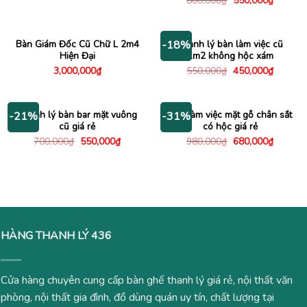
800,000
₫
550,000
₫
là:
tại
gốc
hiện
1,350,000₫.
là:
là:
tại
900,000₫.
800,000₫.
là:
550,000
Bàn Giám Đốc Cũ Chữ L 2m4
Thanh lý bàn làm việc cũ
-18%
Hiện Đại
1m2 không hộc xám
Giá
Giá
3,000,000
₫
550,000
₫
450,000
₫
gốc
hiện
là:
tại
550,000₫.
là:
450,000
Thanh lý bàn bar mặt vuông
Bàn làm việc mặt gỗ chân sắt
-21%
-31%
cũ giá rẻ
có hộc giá rẻ
Giá
Giá
Giá
Giá
700,000
₫
550,000
₫
980,000
₫
680,000
₫
gốc
hiện
gốc
hiện
là:
tại
là:
tại
700,000₫.
là:
980,000₫.
là:
550,000₫.
680,000
HÀNG THANH LÝ 436
Cửa hàng chuyên cung cấp bàn ghế thanh lý giá rẻ, nội thất văn
phòng, nội thất gia đình, đồ dùng quán uy tín, chất lượng tại