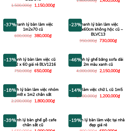
Giá
Giá
1,800,000
₫
1,400,000
₫
gốc
hiện
Giá
Giá
1,500,000
₫
1,150,000
₫
là:
tại
gốc
hiện
1,800,000₫.
là:
là:
tại
1,400
1,500,000₫.
là:
1,150,000₫.
Thanh lý bàn làm việc
Thanh lý bàn làm việc
-37%
-23%
1m2x70 cũ
1m2x60cm không hộc cũ –
BLVC13
Giá
Giá
600,000
₫
380,000
₫
gốc
hiện
Giá
Giá
950,000
₫
730,000
₫
là:
tại
gốc
hiện
600,000₫.
là:
là:
tại
380,000₫.
950,000₫.
là:
730,000
Thanh lý bàn làm việc cũ
Thanh lý ghế băng sofa dài
-13%
-46%
1m2 x 60 giá rẻ BLV1216
2m màu xanh cũ
Giá
Giá
Giá
Giá
750,000
₫
650,000
₫
4,000,000
₫
2,150,000
₫
gốc
hiện
gốc
hiện
là:
tại
là:
tại
750,000₫.
là:
4,000,000₫.
là:
650,000₫.
2,150
Thanh lý bàn làm việc nhóm
Bàn làm việc chữ L cũ 1m5
-18%
-14%
1m8 x 1m2 chân sắt
Giá
Giá
1,400,000
₫
1,200,000
₫
gốc
hiện
Giá
Giá
2,200,000
₫
1,800,000
₫
là:
tại
gốc
hiện
1,400,000₫.
là:
là:
tại
1,200
2,200,000₫.
là:
1,800,000₫.
Thanh lý bàn ghế gỗ cafe
Thanh lý bàn làm việc tại nhà
-39%
-19%
chân sắt cũ
đẹp giá rẻ
Giá
Giá
Giá
Giá