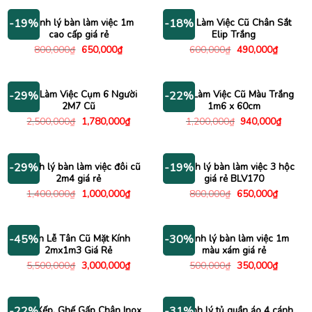
2,250,000₫.
là:
520,000₫.
là:
1,450,000₫.
390,000
Thanh lý bàn làm việc 1m
Bàn Làm Việc Cũ Chân Sắt
-19%
-18%
cao cấp giá rẻ
Elip Trắng
Giá
Giá
Giá
Giá
800,000
₫
650,000
₫
600,000
₫
490,000
₫
gốc
hiện
gốc
hiện
là:
tại
là:
tại
800,000₫.
là:
600,000₫.
là:
650,000₫.
490,000
Bàn Làm Việc Cụm 6 Người
Bàn Làm Việc Cũ Màu Trắng
-29%
-22%
2M7 Cũ
1m6 x 60cm
Giá
Giá
Giá
Giá
2,500,000
₫
1,780,000
₫
1,200,000
₫
940,000
₫
gốc
hiện
gốc
hiện
là:
tại
là:
tại
2,500,000₫.
là:
1,200,000₫.
là:
1,780,000₫.
940,00
Thanh lý bàn làm việc đôi cũ
Thanh lý bàn làm việc 3 hộc
-29%
-19%
2m4 giá rẻ
giá rẻ BLV170
Giá
Giá
Giá
Giá
1,400,000
₫
1,000,000
₫
800,000
₫
650,000
₫
gốc
hiện
gốc
hiện
là:
tại
là:
tại
1,400,000₫.
là:
800,000₫.
là:
1,000,000₫.
650,000
Bàn Lễ Tân Cũ Mặt Kính
Thanh lý bàn làm việc 1m
-45%
-30%
2mx1m3 Giá Rẻ
màu xám giá rẻ
Giá
Giá
Giá
Giá
5,500,000
₫
3,000,000
₫
500,000
₫
350,000
₫
gốc
hiện
gốc
hiện
là:
tại
là:
tại
5,500,000₫.
là:
500,000₫.
là:
3,000,000₫.
350,000
Ghế Xếp, Ghế Gấp Chân Inox
Thanh lý tủ quần áo 4 cánh
-22%
-31%