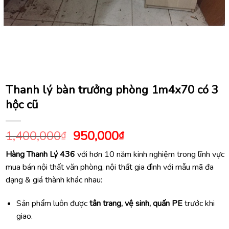
Thanh lý bàn trưởng phòng 1m4x70 có 3
hộc cũ
Giá
Giá
1,400,000
950,000
₫
₫
gốc
hiện
Hàng Thanh Lý 436
với hơn 10 năm kinh nghiệm trong lĩnh vực
là:
tại
mua bán nội thất văn phòng, nội thất gia đình với mẫu mã đa
1,400,000₫.
là:
dạng & giá thành khác nhau:
950,000₫.
Sản phẩm luôn được
tân trang, vệ sinh, quấn PE
trước khi
giao.