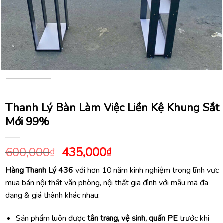
Thanh Lý Bàn Làm Việc Liền Kệ Khung Sắt
Mới 99%
Giá
Giá
600,000
435,000
₫
₫
gốc
hiện
Hàng Thanh Lý 436
với hơn 10 năm kinh nghiệm trong lĩnh vực
là:
tại
mua bán nội thất văn phòng, nội thất gia đình với mẫu mã đa
600,000₫.
là:
dạng & giá thành khác nhau:
435,000₫.
Sản phẩm luôn được
tân trang, vệ sinh, quấn PE
trước khi