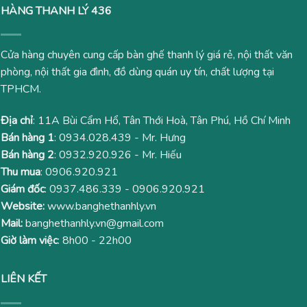
HÀNG THANH LÝ 436
Cửa hàng chuyên cung cấp bàn ghế thanh lý giá rẻ, nội thất văn
phòng, nội thất gia đình, đồ dùng quán uy tín, chất lượng tại
TPHCM.
Địa chỉ
: 11A Bùi Cẩm Hổ, Tân Thới Hoà, Tân Phú, Hồ Chí Minh
Bán hàng 1
:
0934.028.439
- Mr. Hưng
Bán hàng 2
:
0932.920.926
- Mr. Hiếu
Thu mua
:
0906.920.921
Giám đốc
:
0937.486.339
-
0906.920.921
Website:
www.banghethanhly.vn
Mail:
banghethanhly.vn@gmail.com
Giờ làm việc
: 8h00 - 22h00
LIÊN KẾT