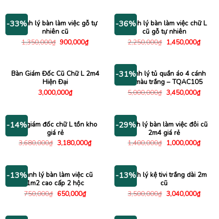
là:
tại
là:
tại
4,500,000₫.
là:
520,000₫.
là:
2,950,000₫.
390,000
Thanh lý bàn làm việc gỗ tự
Thanh lý bàn làm việc chữ L
-33%
-36%
nhiên cũ
cũ gỗ tự nhiên
Giá
Giá
Giá
Giá
1,350,000
₫
900,000
₫
2,250,000
₫
1,450,000
₫
gốc
hiện
gốc
hiện
là:
tại
là:
tại
1,350,000₫.
là:
2,250,000₫.
là:
900,000₫.
1,450
Bàn Giám Đốc Cũ Chữ L 2m4
Thanh lý tủ quần áo 4 cánh
-31%
Hiện Đại
cũ màu trắng – TQAC105
Giá
Giá
3,000,000
₫
5,000,000
₫
3,450,000
₫
gốc
hiện
là:
tại
5,000,000₫.
là:
3,450
Bàn giám đốc chữ L tồn kho
Thanh lý bàn làm việc đôi cũ
-14%
-29%
giá rẻ
2m4 giá rẻ
Giá
Giá
Giá
Giá
3,680,000
₫
3,180,000
₫
1,400,000
₫
1,000,000
₫
gốc
hiện
gốc
hiện
là:
tại
là:
tại
3,680,000₫.
là:
1,400,000₫.
là:
3,180,000₫.
1,000
Thanh lý bàn làm việc cũ
Thanh lý kệ tivi trắng dài 2m
-13%
-13%
1m2 cao cấp 2 hộc
cũ
Giá
Giá
Giá
Giá
750,000
₫
650,000
₫
3,500,000
₫
3,040,000
₫
gốc
hiện
gốc
hiện
là:
tại
là:
tại
750,000₫.
là:
3,500,000₫.
là:
650,000₫.
3,040