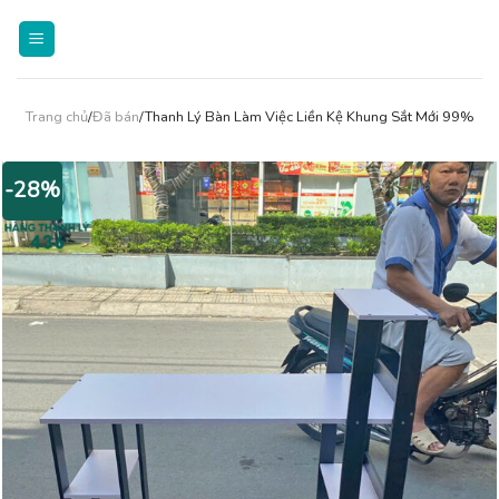
Skip
to
content
Trang chủ
/
Đã bán
/Thanh Lý Bàn Làm Việc Liền Kệ Khung Sắt Mới 99%
-28%