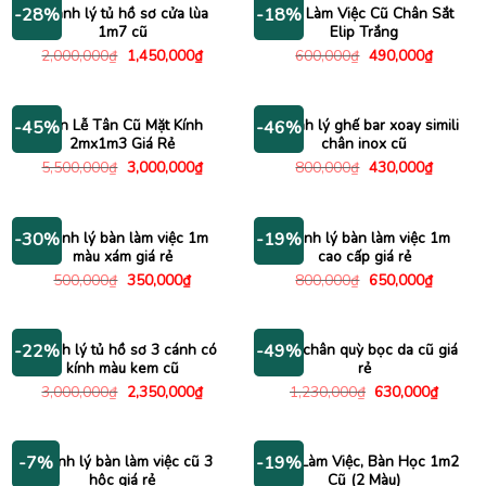
Thanh lý tủ hồ sơ cửa lùa
Bàn Làm Việc Cũ Chân Sắt
-28%
-18%
1m7 cũ
Elip Trắng
Giá
Giá
Giá
Giá
2,000,000
₫
1,450,000
₫
600,000
₫
490,000
₫
gốc
hiện
gốc
hiện
là:
tại
là:
tại
2,000,000₫.
là:
600,000₫.
là:
1,450,000₫.
490,000
Bàn Lễ Tân Cũ Mặt Kính
Thanh lý ghế bar xoay simili
-45%
-46%
2mx1m3 Giá Rẻ
chân inox cũ
Giá
Giá
Giá
Giá
5,500,000
₫
3,000,000
₫
800,000
₫
430,000
₫
gốc
hiện
gốc
hiện
là:
tại
là:
tại
5,500,000₫.
là:
800,000₫.
là:
3,000,000₫.
430,000
Thanh lý bàn làm việc 1m
Thanh lý bàn làm việc 1m
-30%
-19%
màu xám giá rẻ
cao cấp giá rẻ
Giá
Giá
Giá
Giá
500,000
₫
350,000
₫
800,000
₫
650,000
₫
gốc
hiện
gốc
hiện
là:
tại
là:
tại
500,000₫.
là:
800,000₫.
là:
350,000₫.
650,000
Thanh lý tủ hồ sơ 3 cánh có
Ghế chân quỳ bọc da cũ giá
-22%
-49%
kính màu kem cũ
rẻ
Giá
Giá
Giá
Giá
3,000,000
₫
2,350,000
₫
1,230,000
₫
630,000
₫
gốc
hiện
gốc
hiện
là:
tại
là:
tại
3,000,000₫.
là:
1,230,000₫.
là:
2,350,000₫.
630,00
Thanh lý bàn làm việc cũ 3
Bàn Làm Việc, Bàn Học 1m2
-7%
-19%
hộc giá rẻ
Cũ (2 Màu)