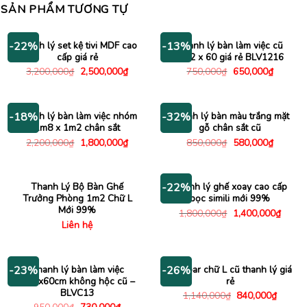
SẢN PHẨM TƯƠNG TỰ
Thanh lý set kệ tivi MDF cao
Thanh lý bàn làm việc cũ
-22%
-13%
cấp giá rẻ
1m2 x 60 giá rẻ BLV1216
Giá
Giá
Giá
Giá
3,200,000
₫
2,500,000
₫
750,000
₫
650,000
₫
gốc
hiện
gốc
hiện
là:
tại
là:
tại
3,200,000₫.
là:
750,000₫.
là:
2,500,000₫.
650,000
Thanh lý bàn làm việc nhóm
Thanh lý bàn màu trắng mặt
-18%
-32%
1m8 x 1m2 chân sắt
gỗ chân sắt cũ
Giá
Giá
Giá
Giá
2,200,000
₫
1,800,000
₫
850,000
₫
580,000
₫
gốc
hiện
gốc
hiện
là:
tại
là:
tại
2,200,000₫.
là:
850,000₫.
là:
1,800,000₫.
580,000
Thanh Lý Bộ Bàn Ghế
Thanh lý ghế xoay cao cấp
-22%
Trưởng Phòng 1m2 Chữ L
bọc simili mới 99%
Mới 99%
Giá
Giá
1,800,000
₫
1,400,000
₫
gốc
hiện
Liên hệ
là:
tại
1,800,000₫.
là:
1,400
Thanh lý bàn làm việc
Bàn bar chữ L cũ thanh lý giá
-23%
-26%
1m2x60cm không hộc cũ –
rẻ
BLVC13
Giá
Giá
1,140,000
₫
840,000
₫
gốc
hiện
Giá
Giá