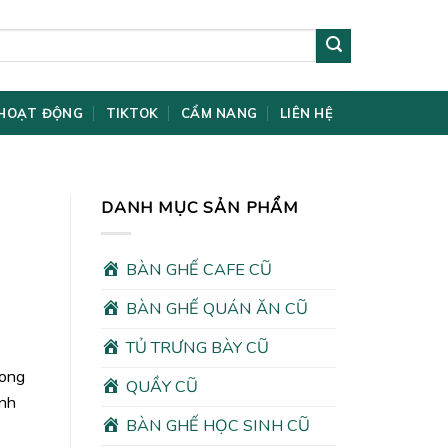
HOẠT ĐỘNG
TIKTOK
CẨM NANG
LIÊN HỆ
DANH MỤC SẢN PHẨM
BÀN GHẾ CAFE CŨ
BÀN GHẾ QUÁN ĂN CŨ
TỦ TRƯNG BÀY CŨ
rong
QUẦY CŨ
ình
BÀN GHẾ HỌC SINH CŨ