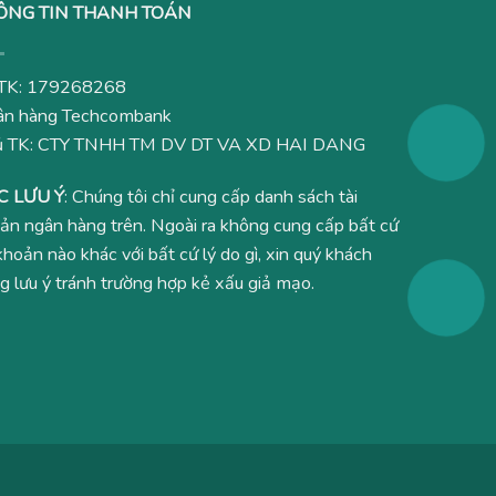
ÔNG TIN THANH TOÁN
TK: 179268268
n hàng Techcombank
ủ TK: CTY TNHH TM DV DT VA XD HAI DANG
C LƯU Ý
: Chúng tôi chỉ cung cấp danh sách tài
ản ngân hàng trên. Ngoài ra không cung cấp bất cứ
 khoản nào khác với bất cứ lý do gì, xin quý khách
g lưu ý tránh trường hợp kẻ xấu giả mạo.