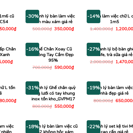
140,000₫.
là:
1,650,00
là:
tại
840,000₫.
1,600,000₫.
là:
1,150,000₫.
 1m6 cũ
Thanh lý bàn làm việc
Bàn làm việc chữ L 
-30%
-14%
VC54
1m màu xám giá rẻ
1m5
Giá
Giá
Giá
Giá
950,000
₫
500,000
₫
350,000
₫
1,400,000
₫
1,200,0
c
hiện
gốc
hiện
gốc
tại
là:
tại
là:
00,000₫.
là:
500,000₫.
là:
1,400,00
2,950,000₫.
350,000₫.
ấp Chân
Ghế Chân Xoay Cũ
Thanh lý bộ bàn gh
-16%
-27%
 Xanh
Không Tay Cầm Đẹp
cafe, trà sữa giá rẻ
95%
Giá
Giá
5,000
₫
2,000,000
₫
1,470,0
c
hiện
gốc
Giá
Giá
700,000
₫
590,000
₫
tại
là:
gốc
hiện
,000₫.
là:
2,000,00
là:
tại
195,000₫.
700,000₫.
là:
590,000₫.
hữ L tồn
Thanh lý Ghế chân quỳ
Thanh lý bàn làm việc
-31%
-19%
ẻ
lưng lưới có tay khung
nhà đẹp giá rẻ
inox tồn kho_GVPM17
Giá
Giá
180,000
₫
800,000
₫
650,000
c
hiện
gốc
Giá
Giá
800,000
₫
550,000
₫
tại
là:
gốc
hiện
80,000₫.
là:
800,000
là:
tại
3,180,000₫.
800,000₫.
là:
550,000₫.
àm việc
Thanh lý bàn làm việc cũ
Thanh lý set kệ tivi 
-18%
-22%
 nhiên
1m2 không hộc xám
cao cấp giá rẻ