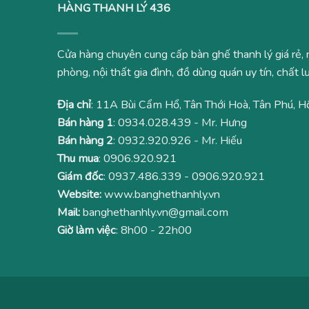
HÀNG THANH LÝ 436
Cửa hàng chuyên cung cấp bàn ghế thanh lý giá rẻ, 
phòng, nội thất gia đình, đồ dùng quán uy tín, chất
Địa chỉ
: 11A Bùi Cẩm Hổ, Tân Thới Hoà, Tân Phú, H
Bán hàng 1
:
0934.028.439
- Mr. Hưng
Bán hàng 2
:
0932.920.926
- Mr. Hiếu
Thu mua
:
0906.920.921
Giám đốc
:
0937.486.339
-
0906.920.921
Website:
www.banghethanhly.vn
Mail:
banghethanhly.vn@gmail.com
Giờ làm việc
: 8h00 - 22h00