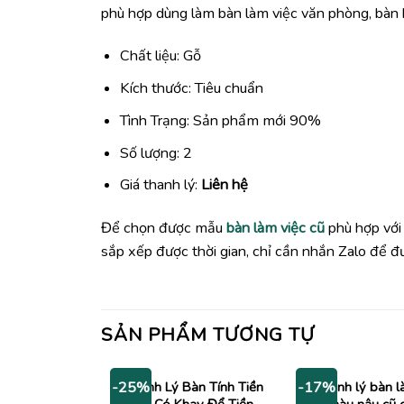
phù hợp dùng làm bàn làm việc văn phòng, bàn 
Chất liệu: Gỗ
Kích thước: Tiêu chuẩn
Tình Trạng: Sản phẩm mới 90%
Số lượng: 2
Giá thanh lý:
Liên hệ
Để chọn được mẫu
bàn làm việc cũ
phù hợp với
sắp xếp được thời gian, chỉ cần nhắn Zalo để đư
SẢN PHẨM TƯƠNG TỰ
Thanh Lý Bàn Tính Tiền
Thanh lý bàn l
-25%
-17%
Cũ Có Khay Để Tiền
màu nâu cũ g