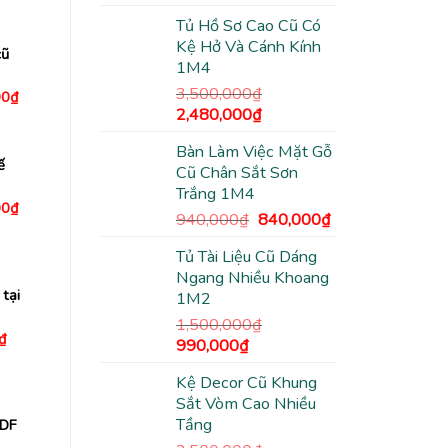
gốc
hiện
0₫.
là:
1,000,000₫.
Tủ Hồ Sơ Cao Cũ Có
là:
tại
Kệ Hở Và Cánh Kính
3,500,000₫.
là:
cũ
1M4
2,480,000₫.
3,500,000
₫
Giá
00
₫
hiện
Giá
Giá
2,480,000
₫
tại
gốc
hiện
0₫.
là:
Bàn Làm Việc Mặt Gỗ
1,200,000₫.
là:
tại
ế
Cũ Chân Sắt Sơn
3,500,000₫.
là:
Trắng 1M4
2,480,000₫.
Giá
00
₫
Giá
Giá
940,000
₫
840,000
₫
hiện
tại
gốc
hiện
0₫.
là:
Tủ Tài Liệu Cũ Dáng
là:
tại
1,470,000₫.
Ngang Nhiều Khoang
940,000₫.
là:
 tại
1M2
840,000₫.
1,500,000
₫
Giá
₫
Giá
Giá
990,000
₫
hiện
gốc
hiện
tại
₫.
là:
Kệ Decor Cũ Khung
là:
tại
650,000₫.
Sắt Vòm Cao Nhiều
1,500,000₫.
là:
Tầng
MDF
990,000₫.