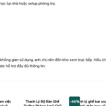
học tại nhà hoặc setup phòng trọ.
 không gian sử dụng, anh chị nên đến kho xem trực tiếp. Nếu c
ợc hỗ trợ đầy đủ thông tin.
àm việc
Thanh Lý Bộ Bàn Ghế
Thanh lý ghế bar xo
-46%
iá rẻ
Trưởng Phòng 1m2 Chữ
simili chân inox cũ