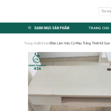
Skip
to
Tìm
kiếm:
content
DANH MỤC SẢN PHẨM
TRANG CHỦ
Trang chủ
/
Đã bán
/Bàn Làm Việc Cũ Màu Trắng Thiết Kế Gọn