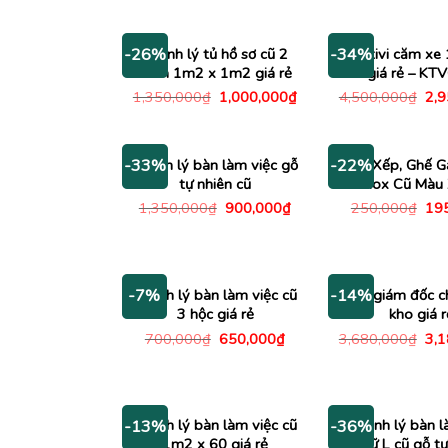
1,
là:
tại
1,200,000₫.
là:
950,000₫.
Thanh lý tủ hồ sơ cũ 2
Kệ tivi căm xe
-26%
-34%
cánh 1m2 x 1m2 giá rẻ
giá rẻ – KT
Giá
Giá
Giá
1,350,000
₫
1,000,000
₫
4,500,000
₫
2,
gốc
hiện
gố
là:
tại
là:
1,350,000₫.
là:
4,5
1,000,000₫.
Thanh lý bàn làm việc gỗ
Ghế Xếp, Ghế G
-33%
-22%
tự nhiên cũ
Inox Cũ Màu
Giá
Giá
Giá
1,350,000
₫
900,000
₫
250,000
₫
19
gốc
hiện
gố
là:
tại
là:
1,350,000₫.
là:
250
900,000₫.
Thanh lý bàn làm việc cũ
Bàn giám đốc c
-7%
-14%
3 hộc giá rẻ
kho giá r
Giá
Giá
Giá
700,000
₫
650,000
₫
3,680,000
₫
3,
gốc
hiện
gố
là:
tại
là:
700,000₫.
là:
3,6
650,000₫.
Thanh lý bàn làm việc cũ
Thanh lý bàn l
-13%
-36%
1m2 x 60 giá rẻ
chữ L cũ gỗ tự