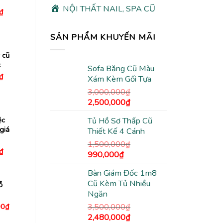
NỘI THẤT NAIL, SPA CŨ
Giá
₫
hiện
tại
₫.
là:
SẢN PHẨM KHUYẾN MÃI
430,000₫.
 cũ
c
Sofa Băng Cũ Màu
Giá
₫
Xám Kèm Gối Tựa
hiện
tại
3,000,000
₫
₫.
là:
Giá
Giá
2,500,000
₫
650,000₫.
gốc
hiện
ệc
Tủ Hồ Sơ Thấp Cũ
là:
tại
giá
Thiết Kế 4 Cánh
3,000,000₫.
là:
2,500,000₫.
1,500,000
₫
Giá
₫
Giá
Giá
990,000
₫
hiện
gốc
hiện
tại
₫.
là:
Bàn Giám Đốc 1m8
là:
tại
650,000₫.
Cũ Kèm Tủ Nhiều
ỗ
1,500,000₫.
là:
Ngăn
990,000₫.
Giá
3,500,000
₫
00
₫
hiện
Giá
Giá
2,480,000
₫
tại