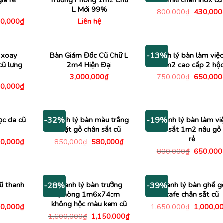
L Mới 99%
Giá
800,000
₫
430,000
gốc
á
Giá
0,000
₫
Liên hệ
là:
c
hiện
800,000
tại
150,000₫.
là:
950,000₫.
 xoay
Bàn Giám Đốc Cũ Chữ L
Thanh lý bàn làm việc
-13%
cũ lưng
2m4 Hiện Đại
1m2 cao cấp 2 hộ
Giá
3,000,000
₫
750,000
₫
650,000
gốc
á
Giá
0,000
₫
là:
c
hiện
750,000
tại
000,000₫.
là:
750,000₫.
ọc da cũ
Thanh lý bàn màu trắng
Thanh lý bàn làm vi
-32%
-19%
mặt gỗ chân sắt cũ
chân sắt 1m2 nâu gỗ 
rẻ
á
Giá
Giá
Giá
0,000
₫
850,000
₫
580,000
₫
c
hiện
gốc
hiện
Giá
800,000
₫
650,000
tại
là:
tại
gốc
230,000₫.
là:
850,000₫.
là:
là:
630,000₫.
580,000₫.
800,000
cũ thanh
Thanh lý bàn trưởng
Thanh lý bàn ghế g
-28%
-39%
phòng 1m6x74cm
cafe chân sắt cũ
không hộc màu kem cũ
á
Giá
Giá
0,000
₫
1,650,000
₫
1,000,0
c
hiện
gốc
Giá
Giá
1,600,000
₫
1,150,000
₫
tại
là:
gốc
hiện