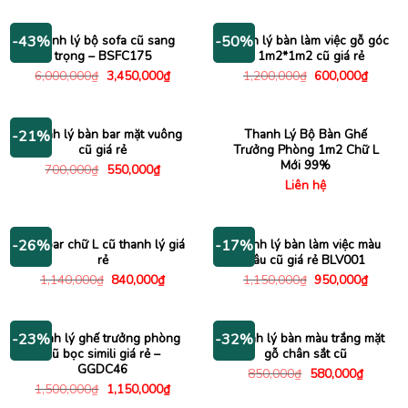
là:
tại
là:
tại
1,650,000₫.
là:
4,500,000₫.
là:
1,000,000₫.
2,950
Thanh lý bộ sofa cũ sang
Thanh lý bàn làm việc gỗ góc
-43%
-50%
trọng – BSFC175
L 1m2*1m2 cũ giá rẻ
Giá
Giá
Giá
Giá
6,000,000
₫
3,450,000
₫
1,200,000
₫
600,000
₫
gốc
hiện
gốc
hiện
là:
tại
là:
tại
6,000,000₫.
là:
1,200,000₫.
là:
3,450,000₫.
600,00
Thanh lý bàn bar mặt vuông
Thanh Lý Bộ Bàn Ghế
-21%
cũ giá rẻ
Trưởng Phòng 1m2 Chữ L
Mới 99%
Giá
Giá
700,000
₫
550,000
₫
gốc
hiện
Liên hệ
là:
tại
700,000₫.
là:
550,000₫.
Bàn bar chữ L cũ thanh lý giá
Thanh lý bàn làm việc màu
-26%
-17%
rẻ
nâu cũ giá rẻ BLV001
Giá
Giá
Giá
Giá
1,140,000
₫
840,000
₫
1,150,000
₫
950,000
₫
gốc
hiện
gốc
hiện
là:
tại
là:
tại
1,140,000₫.
là:
1,150,000₫.
là:
840,000₫.
950,00
Thanh lý ghế trưởng phòng
Thanh lý bàn màu trắng mặt
-23%
-32%
cũ bọc simili giá rẻ –
gỗ chân sắt cũ
GGDC46
Giá
Giá
850,000
₫
580,000
₫
gốc
hiện
Giá
Giá
1,500,000
₫
1,150,000
₫
là:
tại
gốc
hiện