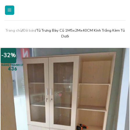
Skip
to
content
Trang chủ
/
Đã bán
/Tủ Trưng Bày Cũ 1M5x2Mx40CM Kính Trắng Kèm Tủ
Dưới
-32%