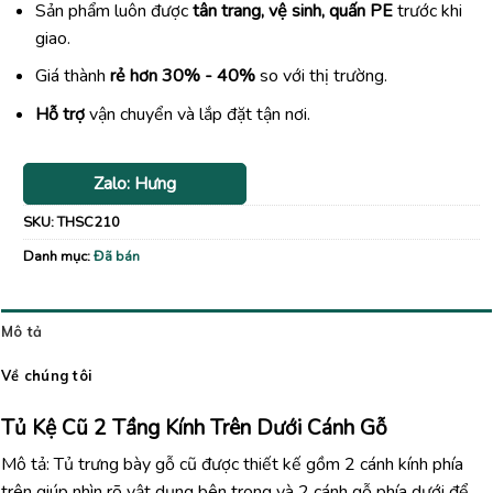
Sản phẩm luôn được
tân trang, vệ sinh, quấn PE
trước khi
giao.
Giá thành
rẻ hơn 30% - 40%
so với thị trường.
Hỗ trợ
vận chuyển và lắp đặt tận nơi.
Zalo: Hưng
SKU:
THSC210
Danh mục:
Đã bán
Mô tả
Về chúng tôi
Tủ Kệ Cũ 2 Tầng Kính Trên Dưới Cánh Gỗ
Mô tả: Tủ trưng bày gỗ cũ được thiết kế gồm 2 cánh kính phía
trên giúp nhìn rõ vật dụng bên trong và 2 cánh gỗ phía dưới để