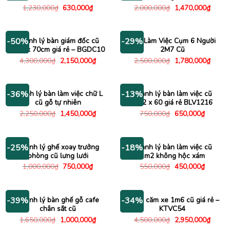
Giá
Giá
Giá
Giá
1,230,000
₫
630,000
₫
2,000,000
₫
1,470,000
₫
gốc
hiện
gốc
hiện
là:
tại
là:
tại
1,230,000₫.
là:
2,000,000₫.
là:
630,000₫.
1,470
Thanh lý bàn giám đốc cũ
Bàn Làm Việc Cụm 6 Người
-50%
-29%
1m4 x 70cm giá rẻ – BGDC10
2M7 Cũ
Giá
Giá
Giá
Giá
4,300,000
₫
2,150,000
₫
2,500,000
₫
1,780,000
₫
gốc
hiện
gốc
hiện
là:
tại
là:
tại
4,300,000₫.
là:
2,500,000₫.
là:
2,150,000₫.
1,780
Thanh lý bàn làm việc chữ L
Thanh lý bàn làm việc cũ
-36%
-13%
cũ gỗ tự nhiên
1m2 x 60 giá rẻ BLV1216
Giá
Giá
Giá
Giá
2,250,000
₫
1,450,000
₫
750,000
₫
650,000
₫
gốc
hiện
gốc
hiện
là:
tại
là:
tại
2,250,000₫.
là:
750,000₫.
là:
1,450,000₫.
650,000
Thanh lý ghế xoay trưởng
Thanh lý bàn làm việc cũ
-25%
-18%
phòng cũ lưng lưới
1m2 không hộc xám
Giá
Giá
Giá
Giá
1,000,000
₫
750,000
₫
550,000
₫
450,000
₫
gốc
hiện
gốc
hiện
là:
tại
là:
tại
1,000,000₫.
là:
550,000₫.
là:
750,000₫.
450,000
Thanh lý bàn ghế gỗ cafe
Kệ tivi căm xe 1m6 cũ giá rẻ –
-39%
-34%
chân sắt cũ
KTVC54
Giá
Giá
Giá
Giá
1,650,000
₫
1,000,000
₫
4,500,000
₫
2,950,000
₫
gốc
hiện
gốc
hiện