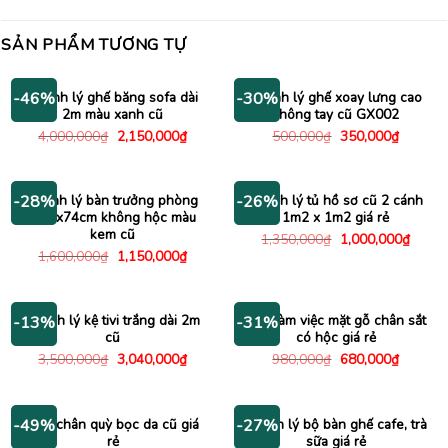
SẢN PHẨM TƯƠNG TỰ
Thanh lý ghế băng sofa dài
Thanh lý ghế xoay lưng cao
-46%
-30%
2m màu xanh cũ
không tay cũ GX002
Giá
Giá
Giá
Giá
4,000,000
₫
2,150,000
₫
500,000
₫
350,000
₫
gốc
hiện
gốc
hiện
là:
tại
là:
tại
4,000,000₫.
là:
500,000₫.
là:
2,150,000₫.
350,000
Thanh lý bàn trưởng phòng
Thanh lý tủ hồ sơ cũ 2 cánh
-28%
-26%
1m6x74cm không hộc màu
1m2 x 1m2 giá rẻ
kem cũ
Giá
Giá
1,350,000
₫
1,000,000
₫
gốc
hiện
Giá
Giá
1,600,000
₫
1,150,000
₫
là:
tại
gốc
hiện
1,350,000₫.
là:
là:
tại
1,000
1,600,000₫.
là:
1,150,000₫.
Thanh lý kệ tivi trắng dài 2m
Bàn làm việc mặt gỗ chân sắt
-13%
-31%
cũ
có hộc giá rẻ
Giá
Giá
Giá
Giá
3,500,000
₫
3,040,000
₫
980,000
₫
680,000
₫
gốc
hiện
gốc
hiện
là:
tại
là:
tại
3,500,000₫.
là:
980,000₫.
là:
3,040,000₫.
680,000
Ghế chân quỳ bọc da cũ giá
Thanh lý bộ bàn ghế cafe, trà
-49%
-27%
rẻ
sữa giá rẻ