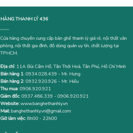
HÀNG THANH LÝ 436
Cửa hàng chuyên cung cấp bàn ghế thanh lý giá rẻ, nội thất văn
phòng, nội thất gia đình, đồ dùng quán uy tín, chất lượng tại
TPHCM.
Địa chỉ
: 11A Bùi Cẩm Hổ, Tân Thới Hoà, Tân Phú, Hồ Chí Minh
Bán hàng 1
:
0934.028.439
- Mr. Hưng
Bán hàng 2
:
0932.920.926
- Mr. Hiếu
Thu mua
:
0906.920.921
Giám đốc
:
0937.486.339
-
0906.920.921
Website:
www.banghethanhly.vn
Mail:
banghethanhly.vn@gmail.com
Giờ làm việc
: 8h00 - 22h00