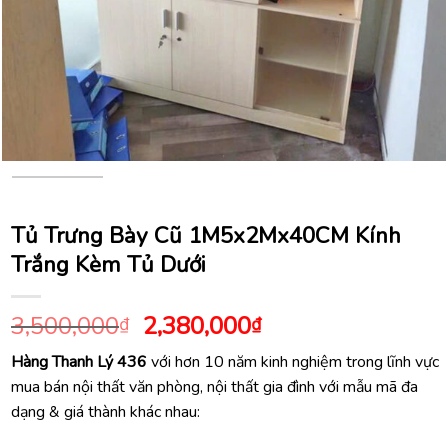
Tủ Trưng Bày Cũ 1M5x2Mx40CM Kính
Trắng Kèm Tủ Dưới
Giá
Giá
3,500,000
2,380,000
₫
₫
gốc
hiện
Hàng Thanh Lý 436
với hơn 10 năm kinh nghiệm trong lĩnh vực
là:
tại
mua bán nội thất văn phòng, nội thất gia đình với mẫu mã đa
3,500,000₫.
là:
dạng & giá thành khác nhau:
2,380,000₫.