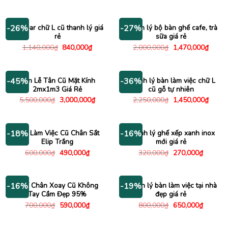
gốc
hiện
gốc
hiện
là:
tại
là:
tại
3,500,000₫.
là:
700,000₫.
là:
3,040,000₫.
650,000
Bàn bar chữ L cũ thanh lý giá
Thanh lý bộ bàn ghế cafe, trà
-26%
-27%
rẻ
sữa giá rẻ
Giá
Giá
Giá
Giá
1,140,000
₫
840,000
₫
2,000,000
₫
1,470,000
₫
gốc
hiện
gốc
hiện
là:
tại
là:
tại
1,140,000₫.
là:
2,000,000₫.
là:
840,000₫.
1,470
Bàn Lễ Tân Cũ Mặt Kính
Thanh lý bàn làm việc chữ L
-45%
-36%
2mx1m3 Giá Rẻ
cũ gỗ tự nhiên
Giá
Giá
Giá
Giá
5,500,000
₫
3,000,000
₫
2,250,000
₫
1,450,000
₫
gốc
hiện
gốc
hiện
là:
tại
là:
tại
5,500,000₫.
là:
2,250,000₫.
là:
3,000,000₫.
1,450
Bàn Làm Việc Cũ Chân Sắt
Thanh lý ghế xếp xanh inox
-18%
-16%
Elip Trắng
mới giá rẻ
Giá
Giá
Giá
Giá
600,000
₫
490,000
₫
320,000
₫
270,000
₫
gốc
hiện
gốc
hiện
là:
tại
là:
tại
600,000₫.
là:
320,000₫.
là:
490,000₫.
270,000
Ghế Chân Xoay Cũ Không
Thanh lý bàn làm việc tại nhà
-16%
-19%
Tay Cầm Đẹp 95%
đẹp giá rẻ
Giá
Giá
Giá
Giá
700,000
₫
590,000
₫
800,000
₫
650,000
₫
gốc
hiện
gốc
hiện
là:
tại
là:
tại
700,000₫.
là:
800,000₫.
là: