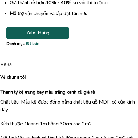
Giá thành
rẻ hơn 30% - 40%
so với thị trường.
Hỗ trợ
vận chuyển và lắp đặt tận nơi.
Zalo: Hưng
Danh mục:
Đã bán
Mô tả
Về chúng tôi
Thanh lý kệ trưng bày màu trắng xanh cũ giá rẻ
Chất liệu: Mẫu kệ được đóng bằng chất liệu gỗ MDF, có cửa kính
dày
Kích thước: Ngang 1m hông 30cm cao 2m2
Mô tả: Mẫu kệ kính có thiết kế đứng ngang 1 m và cao 2m2 với