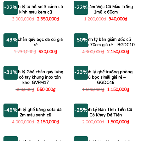
Thanh lý tủ hồ sơ 3 cánh có
Bàn Làm Việc Cũ Màu Trắng
-22%
-22%
kính màu kem cũ
1m6 x 60cm
Giá
Giá
Giá
Giá
3,000,000
₫
2,350,000
₫
1,200,000
₫
940,000
₫
gốc
hiện
gốc
hiện
là:
tại
là:
tại
3,000,000₫.
là:
1,200,000₫.
là:
2,350,000₫.
940,00
Ghế chân quỳ bọc da cũ giá
Thanh lý bàn giám đốc cũ
-49%
-50%
rẻ
1m4 x 70cm giá rẻ – BGDC10
Giá
Giá
Giá
Giá
1,230,000
₫
630,000
₫
4,300,000
₫
2,150,000
₫
gốc
hiện
gốc
hiện
là:
tại
là:
tại
1,230,000₫.
là:
4,300,000₫.
là:
630,000₫.
2,150
Thanh lý Ghế chân quỳ lưng
Thanh lý ghế trưởng phòng
-31%
-23%
lưới có tay khung inox tồn
cũ bọc simili giá rẻ –
kho_GVPM17
GGDC46
Giá
Giá
Giá
Giá
800,000
₫
550,000
₫
1,500,000
₫
1,150,000
₫
gốc
hiện
gốc
hiện
là:
tại
là:
tại
800,000₫.
là:
1,500,000₫.
là:
550,000₫.
1,150
Thanh lý ghế băng sofa dài
Thanh Lý Bàn Tính Tiền Cũ
-46%
-25%
2m màu xanh cũ
Có Khay Để Tiền
Giá
Giá
Giá
Giá
4,000,000
₫
2,150,000
₫
2,000,000
₫
1,500,000
₫
gốc
hiện
gốc
hiện
là:
tại
là:
tại
4,000,000₫.
là:
2,000,000₫.
là:
2,150,000₫.
1,500