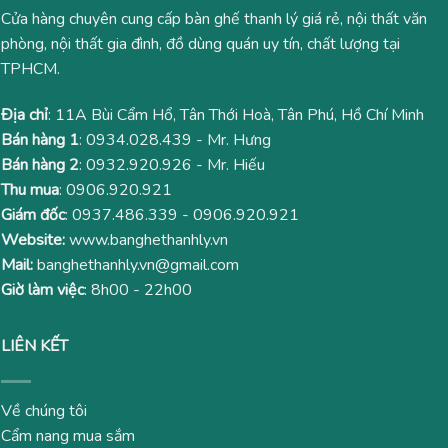
Cửa hàng chuyên cung cấp bàn ghế thanh lý giá rẻ, nội thất văn
phòng, nội thất gia đình, đồ dùng quán uy tín, chất lượng tại
TPHCM.
Địa chỉ
: 11A Bùi Cẩm Hổ, Tân Thới Hoà, Tân Phú, Hồ Chí Minh
Bán hàng 1
:
0934.028.439
- Mr. Hưng
Bán hàng 2
:
0932.920.926
- Mr. Hiếu
Thu mua
:
0906.920.921
Giám đốc
:
0937.486.339
-
0906.920.921
Website:
www.banghethanhly.vn
Mail:
banghethanhly.vn@gmail.com
Giờ làm việc
: 8h00 - 22h00
LIÊN KẾT
Về chúng tôi
Cẩm nang mua sắm