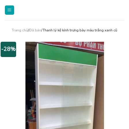
Skip
to
content
Trang chủ
/
Đã bán
/Thanh lý kệ kính trưng bày màu trắng xanh cũ
-28%