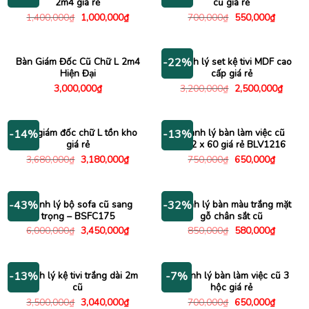
2m4 giá rẻ
cũ giá rẻ
Giá
Giá
Giá
Giá
1,400,000
₫
1,000,000
₫
700,000
₫
550,000
₫
gốc
hiện
gốc
hiện
là:
tại
là:
tại
1,400,000₫.
là:
700,000₫.
là:
1,000,000₫.
550,000
Bàn Giám Đốc Cũ Chữ L 2m4
Thanh lý set kệ tivi MDF cao
-22%
Hiện Đại
cấp giá rẻ
Giá
Giá
3,000,000
₫
3,200,000
₫
2,500,000
₫
gốc
hiện
là:
tại
3,200,000₫.
là:
2,500
Bàn giám đốc chữ L tồn kho
Thanh lý bàn làm việc cũ
-14%
-13%
giá rẻ
1m2 x 60 giá rẻ BLV1216
Giá
Giá
Giá
Giá
3,680,000
₫
3,180,000
₫
750,000
₫
650,000
₫
gốc
hiện
gốc
hiện
là:
tại
là:
tại
3,680,000₫.
là:
750,000₫.
là:
3,180,000₫.
650,000
Thanh lý bộ sofa cũ sang
Thanh lý bàn màu trắng mặt
-43%
-32%
trọng – BSFC175
gỗ chân sắt cũ
Giá
Giá
Giá
Giá
6,000,000
₫
3,450,000
₫
850,000
₫
580,000
₫
gốc
hiện
gốc
hiện
là:
tại
là:
tại
6,000,000₫.
là:
850,000₫.
là:
3,450,000₫.
580,000
Thanh lý kệ tivi trắng dài 2m
Thanh lý bàn làm việc cũ 3
-13%
-7%
cũ
hộc giá rẻ
Giá
Giá
Giá
Giá
3,500,000
₫
3,040,000
₫
700,000
₫
650,000
₫