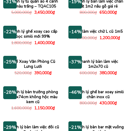
Thanh lý tủ quần áo 4 cánh
Thanh lý bàn làm việc chân
-31%
-19%
cũ màu trắng – TQAC105
sắt 1m2 nâu gỗ giá rẻ
Giá
Giá
Giá
Giá
5,000,000
₫
3,450,000
₫
800,000
₫
650,000
₫
gốc
hiện
gốc
hiện
là:
tại
là:
tại
5,000,000₫.
là:
800,000₫.
là:
3,450,000₫.
650,000
Thanh lý ghế xoay cao cấp
Bàn làm việc chữ L cũ 1m5
-22%
-14%
bọc simili mới 99%
Giá
Giá
1,400,000
₫
1,200,000
₫
gốc
hiện
Giá
Giá
1,800,000
₫
1,400,000
₫
là:
tại
gốc
hiện
1,400,000₫.
là:
là:
tại
1,200
1,800,000₫.
là:
1,400,000₫.
Ghế Xoay Văn Phòng Cũ
Thanh lý bàn làm việc
-25%
-37%
Lưng Lưới
1m2x70 cũ
Giá
Giá
Giá
Giá
520,000
₫
390,000
₫
600,000
₫
380,000
₫
gốc
hiện
gốc
hiện
là:
tại
là:
tại
520,000₫.
là:
600,000₫.
là:
390,000₫.
380,000
Thanh lý bàn trưởng phòng
Thanh lý ghế bar xoay simili
-28%
-46%
1m6x74cm không hộc màu
chân inox cũ
kem cũ
Giá
Giá
800,000
₫
430,000
₫
gốc
hiện
Giá
Giá
1,600,000
₫
1,150,000
₫
là:
tại
gốc
hiện
800,000₫.
là:
là:
tại
430,000
1,600,000₫.
là:
1,150,000₫.
Thanh lý bàn làm việc đôi cũ
Thanh lý bàn bar mặt vuông
-29%
-21%