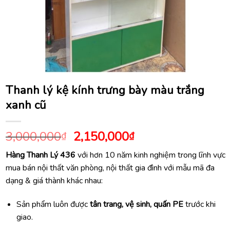
Thanh lý kệ kính trưng bày màu trắng
xanh cũ
Giá
Giá
3,000,000
2,150,000
₫
₫
gốc
hiện
Hàng Thanh Lý 436
với hơn 10 năm kinh nghiệm trong lĩnh vực
là:
tại
mua bán nội thất văn phòng, nội thất gia đình với mẫu mã đa
3,000,000₫.
là:
dạng & giá thành khác nhau:
2,150,000₫.
Sản phẩm luôn được
tân trang, vệ sinh, quấn PE
trước khi
giao.