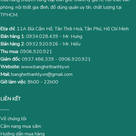
phòng, nội thất gia đình, đồ dùng quán uy tín, chất lượng tại
TPHCM.
Địa chỉ
: 11A Bùi Cẩm Hổ, Tân Thới Hoà, Tân Phú, Hồ Chí Minh
Bán hàng 1
:
0934.028.439
- Mr. Hưng
Bán hàng 2
:
0932.920.926
- Mr. Hiếu
Thu mua
:
0906.920.921
Giám đốc
:
0937.486.339
-
0906.920.921
Website:
www.banghethanhly.vn
Mail:
banghethanhly.vn@gmail.com
Giờ làm việc
: 8h00 - 22h00
LIÊN KẾT
Về chúng tôi
Cẩm nang mua sắm
Hướng dẫn mua hàng