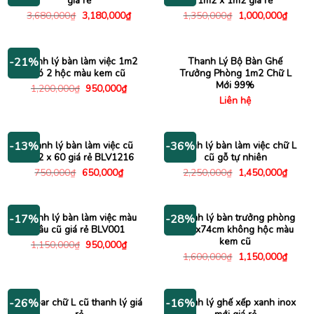
giá rẻ
1m2 x 1m2 giá rẻ
Giá
Giá
Giá
Giá
3,680,000
₫
3,180,000
₫
1,350,000
₫
1,000,000
₫
gốc
hiện
gốc
hiện
là:
tại
là:
tại
3,680,000₫.
là:
1,350,000₫.
là:
3,180,000₫.
1,000
Thanh lý bàn làm việc 1m2
Thanh Lý Bộ Bàn Ghế
-21%
có 2 hộc màu kem cũ
Trưởng Phòng 1m2 Chữ L
Mới 99%
Giá
Giá
1,200,000
₫
950,000
₫
gốc
hiện
Liên hệ
là:
tại
1,200,000₫.
là:
950,000₫.
Thanh lý bàn làm việc cũ
Thanh lý bàn làm việc chữ L
-13%
-36%
1m2 x 60 giá rẻ BLV1216
cũ gỗ tự nhiên
Giá
Giá
Giá
Giá
750,000
₫
650,000
₫
2,250,000
₫
1,450,000
₫
gốc
hiện
gốc
hiện
là:
tại
là:
tại
750,000₫.
là:
2,250,000₫.
là:
650,000₫.
1,450
Thanh lý bàn làm việc màu
Thanh lý bàn trưởng phòng
-17%
-28%
nâu cũ giá rẻ BLV001
1m6x74cm không hộc màu
kem cũ
Giá
Giá
1,150,000
₫
950,000
₫
gốc
hiện
Giá
Giá
1,600,000
₫
1,150,000
₫
là:
tại
gốc
hiện
1,150,000₫.
là:
là:
tại
950,000₫.
1,600,000₫.
là:
1,150
Bàn bar chữ L cũ thanh lý giá
Thanh lý ghế xếp xanh inox
-26%
-16%