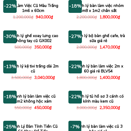
3,000,000₫.
600,00
Bàn Làm Việc Cũ Màu Trắng
Thanh lý bàn làm việc nhóm
-22%
-18%
1m6 x 60cm
1m8 x 1m2 chân sắt
Giá
Giá
Giá
Giá
1,200,000
₫
940,000
₫
2,200,000
₫
1,800,000
₫
gốc
hiện
gốc
hiện
là:
tại
là:
tại
1,200,000₫.
là:
2,200,000₫.
là:
940,000₫.
1,800
Thanh lý ghế xoay lưng cao
Thanh lý bộ bàn ghế cafe, trà
-30%
-27%
không tay cũ GX002
sữa giá rẻ
Giá
Giá
Giá
Giá
500,000
₫
350,000
₫
2,000,000
₫
1,470,000
₫
gốc
hiện
gốc
hiện
là:
tại
là:
tại
500,000₫.
là:
2,000,000₫.
là:
350,000₫.
1,470
Thanh lý kệ tivi trắng dài 2m
Thanh lý bàn làm việc 2m x
-13%
-22%
cũ
60 giá rẻ BLV54
Giá
Giá
Giá
Giá
3,500,000
₫
3,040,000
₫
1,800,000
₫
1,400,000
₫
gốc
hiện
gốc
hiện
là:
tại
là:
tại
3,500,000₫.
là:
1,800,000₫.
là:
3,040,000₫.
1,400
Thanh lý bàn làm việc cũ
Thanh lý tủ hồ sơ 3 cánh có
-18%
-22%
1m2 không hộc xám
kính màu kem cũ
Giá
Giá
Giá
Giá
550,000
₫
450,000
₫
3,000,000
₫
2,350,000
₫
gốc
hiện
gốc
hiện
là:
tại
là:
tại
550,000₫.
là:
3,000,000₫.
là:
450,000₫.
2,350
Thanh Lý Bàn Tính Tiền Cũ
Thanh lý bàn làm việc cũ 3
-25%
-7%