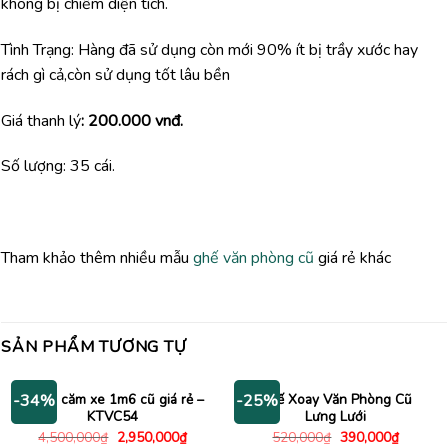
không bị chiếm diện tích.
Tình Trạng: Hàng đã sử dụng còn mới 90% ít bị trầy xước hay
rách gì cả,còn sử dụng tốt lâu bền
Giá thanh lý
: 200
.000 vnđ.
Số lượng: 35 cái.
Tham khảo thêm nhiều mẫu
ghế văn phòng cũ
giá rẻ khác
SẢN PHẨM TƯƠNG TỰ
Kệ tivi căm xe 1m6 cũ giá rẻ –
Ghế Xoay Văn Phòng Cũ
-34%
-25%
KTVC54
Lưng Lưới
Giá
Giá
Giá
Giá
4,500,000
₫
2,950,000
₫
520,000
₫
390,000
₫