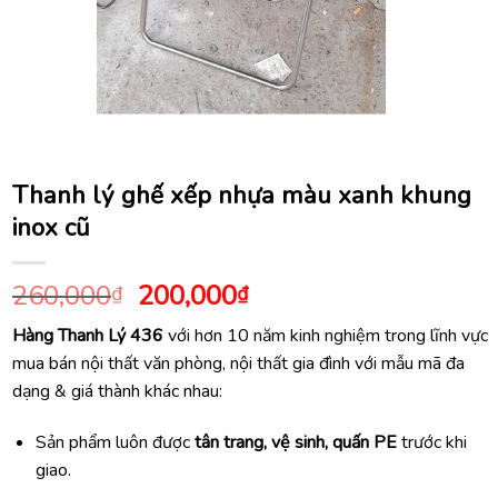
Thanh lý ghế xếp nhựa màu xanh khung
inox cũ
Giá
Giá
260,000
200,000
₫
₫
gốc
hiện
Hàng Thanh Lý 436
với hơn 10 năm kinh nghiệm trong lĩnh vực
là:
tại
mua bán nội thất văn phòng, nội thất gia đình với mẫu mã đa
260,000₫.
là:
dạng & giá thành khác nhau:
200,000₫.
Sản phẩm luôn được
tân trang, vệ sinh, quấn PE
trước khi
giao.