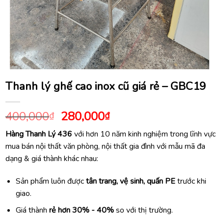
Thanh lý ghế cao inox cũ giá rẻ – GBC19
Giá
Giá
400,000
280,000
₫
₫
gốc
hiện
Hàng Thanh Lý 436
với hơn 10 năm kinh nghiệm trong lĩnh vực
là:
tại
mua bán nội thất văn phòng, nội thất gia đình với mẫu mã đa
400,000₫.
là:
dạng & giá thành khác nhau:
280,000₫.
Sản phẩm luôn được
tân trang, vệ sinh, quấn PE
trước khi
giao.
Giá thành
rẻ hơn 30% - 40%
so với thị trường.