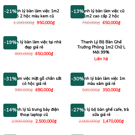
800,000₫.
là:
800,000₫.
là:
650,000₫.
430,000
Thanh lý bàn làm việc 1m2
Thanh lý bàn làm việc cũ
-21%
-13%
có 2 hộc màu kem cũ
1m2 cao cấp 2 hộc
Giá
Giá
Giá
Giá
1,200,000
₫
950,000
₫
750,000
₫
650,000
₫
gốc
hiện
gốc
hiện
là:
tại
là:
tại
1,200,000₫.
là:
750,000₫.
là:
950,000₫.
650,000
Thanh lý bàn làm việc tại nhà
Thanh Lý Bộ Bàn Ghế
-19%
đẹp giá rẻ
Trưởng Phòng 1m2 Chữ L
Mới 99%
Giá
Giá
800,000
₫
650,000
₫
gốc
hiện
Liên hệ
là:
tại
800,000₫.
là:
650,000₫.
Bàn làm việc mặt gỗ chân sắt
Thanh lý bàn làm việc 1m
-31%
-30%
có hộc giá rẻ
màu xám giá rẻ
Giá
Giá
Giá
Giá
980,000
₫
680,000
₫
500,000
₫
350,000
₫
gốc
hiện
gốc
hiện
là:
tại
là:
tại
980,000₫.
là:
500,000₫.
là:
680,000₫.
350,000
Thanh lý tủ trưng bày điện
Thanh lý bộ bàn ghế cafe, trà
-14%
-27%
thoại laptop cũ
sữa giá rẻ
Giá
Giá
Giá
Giá
2,900,000
₫
2,500,000
₫
2,000,000
₫
1,470,000
₫
gốc
hiện
gốc
hiện
là:
tại
là:
tại
2,900,000₫.
là:
2,000,000₫.
là: