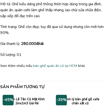
Mô tả: Ghế kiểu dáng phổ thông thích hợp dùng trong gia đình,
quán ăn, quán cafe làm ghế thắp nhang, lao chùi sửa chữa điện,
sắp xếp đồ đạc trên cao.
Tình trạng: Ghế còn đẹp, tuy đã qua sử dụng nhưng còn mới hơn
90%.
Gía thanh lý:
280.000đ/cái
Số lượng: 01
Xem thêm nhiều mẫu
bàn ghế quán ăn cũ tại HCM
khác
SẢN PHẨM TƯƠNG TỰ
Bàn Lễ Tân Cũ Mặt Kính
Thanh lý bàn ghế gỗ cafe
-45%
-39%
2mx1m3 Giá Rẻ
chân sắt cũ