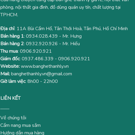
phòng, nội thất gia đình, đồ dùng quán uy tín, chất lượng tại
TPHCM.
Địa chỉ
: 11A Bùi Cẩm Hổ, Tân Thới Hoà, Tân Phú, Hồ Chí Minh
Bán hàng 1
:
0934.028.439
- Mr. Hưng
Bán hàng 2
:
0932.920.926
- Mr. Hiếu
Thu mua
:
0906.920.921
Giám đốc
:
0937.486.339
-
0906.920.921
Website:
www.banghethanhly.vn
Mail:
banghethanhly.vn@gmail.com
Giờ làm việc
: 8h00 - 22h00
LIÊN KẾT
Về chúng tôi
Cẩm nang mua sắm
Hướng dẫn mua hàng