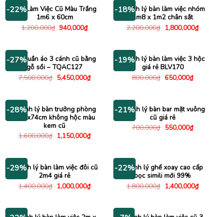
2,500,000₫.
1,470
Bàn Làm Việc Cũ Màu Trắng
Thanh lý bàn làm việc nhóm
-22%
-18%
1m6 x 60cm
1m8 x 1m2 chân sắt
Giá
Giá
Giá
Giá
1,200,000
₫
940,000
₫
2,200,000
₫
1,800,000
₫
gốc
hiện
gốc
hiện
là:
tại
là:
tại
1,200,000₫.
là:
2,200,000₫.
là:
940,000₫.
1,800
Tủ quần áo 3 cánh cũ bằng
Thanh lý bàn làm việc 3 hộc
-27%
-19%
gỗ sồi – TQAC127
giá rẻ BLV170
Giá
Giá
Giá
Giá
7,500,000
₫
5,450,000
₫
800,000
₫
650,000
₫
gốc
hiện
gốc
hiện
là:
tại
là:
tại
7,500,000₫.
là:
800,000₫.
là:
5,450,000₫.
650,000
Thanh lý bàn trưởng phòng
Thanh lý bàn bar mặt vuông
-28%
-21%
1m6x74cm không hộc màu
cũ giá rẻ
kem cũ
Giá
Giá
700,000
₫
550,000
₫
gốc
hiện
Giá
Giá
1,600,000
₫
1,150,000
₫
là:
tại
gốc
hiện
700,000₫.
là:
là:
tại
550,000
1,600,000₫.
là:
1,150,000₫.
Thanh lý bàn làm việc đôi cũ
Thanh lý ghế xoay cao cấp
-29%
-22%
2m4 giá rẻ
bọc simili mới 99%
Giá
Giá
Giá
Giá
1,400,000
₫
1,000,000
₫
1,800,000
₫
1,400,000
₫
gốc
hiện
gốc
hiện
là:
tại
là:
tại
1,400,000₫.
là:
1,800,000₫.
là:
1,000,000₫.
1,400