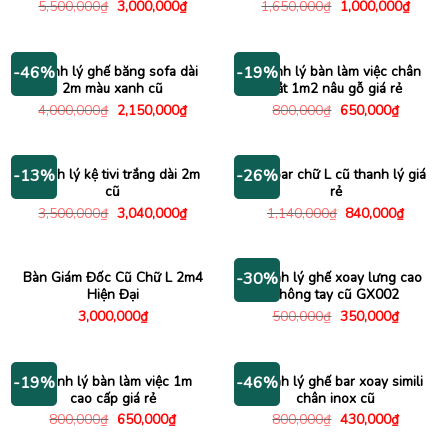
Giá
Giá
Giá
Giá
5,500,000
₫
3,000,000
₫
1,650,000
₫
1,000,000
₫
gốc
hiện
gốc
hiện
là:
tại
là:
tại
5,500,000₫.
là:
1,650,000₫.
là:
3,000,000₫.
1,000
Thanh lý ghế băng sofa dài
Thanh lý bàn làm việc chân
-46%
-19%
2m màu xanh cũ
sắt 1m2 nâu gỗ giá rẻ
Giá
Giá
Giá
Giá
4,000,000
₫
2,150,000
₫
800,000
₫
650,000
₫
gốc
hiện
gốc
hiện
là:
tại
là:
tại
4,000,000₫.
là:
800,000₫.
là:
2,150,000₫.
650,000
Thanh lý kệ tivi trắng dài 2m
Bàn bar chữ L cũ thanh lý giá
-13%
-26%
cũ
rẻ
Giá
Giá
Giá
Giá
3,500,000
₫
3,040,000
₫
1,140,000
₫
840,000
₫
gốc
hiện
gốc
hiện
là:
tại
là:
tại
3,500,000₫.
là:
1,140,000₫.
là:
3,040,000₫.
840,00
Bàn Giám Đốc Cũ Chữ L 2m4
Thanh lý ghế xoay lưng cao
-30%
Hiện Đại
không tay cũ GX002
Giá
Giá
3,000,000
₫
500,000
₫
350,000
₫
gốc
hiện
là:
tại
500,000₫.
là:
350,000
Thanh lý bàn làm việc 1m
Thanh lý ghế bar xoay simili
-19%
-46%
cao cấp giá rẻ
chân inox cũ
Giá
Giá
Giá
Giá
800,000
₫
650,000
₫
800,000
₫
430,000
₫
gốc
hiện
gốc
hiện
là:
tại
là:
tại