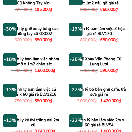
Cũ Không Tay Vịn
sắt 1m2 nâu gỗ giá rẻ
Giá
Giá
Giá
Giá
220,000
₫
195,000
₫
800,000
₫
650,000
₫
gốc
hiện
gốc
hiện
là:
tại
là:
tại
220,000₫.
là:
800,000₫.
là:
195,000₫.
650,000
Thanh lý ghế xoay lưng cao
Thanh lý bàn làm việc 3 hộc
-30%
-19%
không tay cũ GX002
giá rẻ BLV170
Giá
Giá
Giá
Giá
500,000
₫
350,000
₫
800,000
₫
650,000
₫
gốc
hiện
gốc
hiện
là:
tại
là:
tại
500,000₫.
là:
800,000₫.
là:
350,000₫.
650,000
Thanh lý bàn làm việc nhóm
Ghế Xoay Văn Phòng Cũ
-18%
-25%
1m8 x 1m2 chân sắt
Lưng Lưới
Giá
Giá
Giá
Giá
2,200,000
₫
1,800,000
₫
520,000
₫
390,000
₫
gốc
hiện
gốc
hiện
là:
tại
là:
tại
2,200,000₫.
là:
520,000₫.
là:
1,800,000₫.
390,000
Thanh lý bàn làm việc cũ
Thanh lý bộ bàn ghế cafe, trà
-13%
-27%
1m2 x 60 giá rẻ BLV1216
sữa giá rẻ
Giá
Giá
Giá
Giá
750,000
₫
650,000
₫
2,000,000
₫
1,470,000
₫
gốc
hiện
gốc
hiện
là:
tại
là:
tại
750,000₫.
là:
2,000,000₫.
là:
650,000₫.
1,470
Thanh lý kệ tivi trắng dài 2m
Thanh lý bàn làm việc 2m x
-13%
-22%
cũ
60 giá rẻ BLV54
Giá
Giá
Giá
Giá
3,500,000
₫
3,040,000
₫
1,800,000
₫
1,400,000
₫