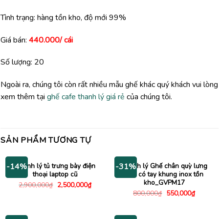
Tình trạng: hàng tồn kho, độ mới 99%
Giá bán:
440.000/ cái
Số lượng: 20
Ngoài ra, chúng tôi còn rất nhiều mẫu ghế khác quý khách vui lòng
xem thêm tại
ghế cafe thanh lý giá rẻ
của chúng tôi.
SẢN PHẨM TƯƠNG TỰ
Thanh lý tủ trưng bày điện
Thanh lý Ghế chân quỳ lưng
-14%
-31%
thoại laptop cũ
lưới có tay khung inox tồn
kho_GVPM17
Giá
Giá
2,900,000
₫
2,500,000
₫
gốc
hiện
Giá
Giá
800,000
₫
550,000
₫
là:
tại
gốc
hiện
2,900,000₫.
là:
là:
tại
2,500,000₫.
800,000₫.
là:
550,000