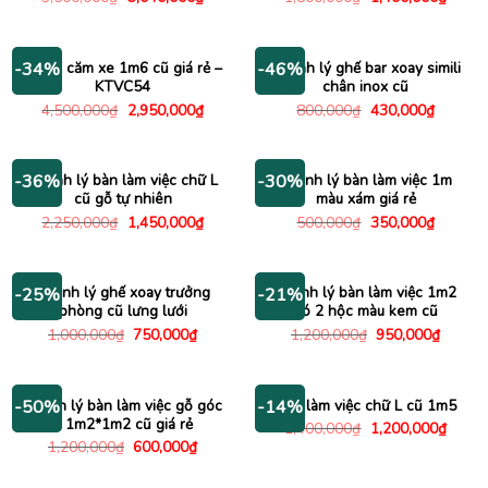
gốc
hiện
gốc
hiện
là:
tại
là:
tại
3,500,000₫.
là:
1,800,000₫.
là:
3,040,000₫.
1,400
Kệ tivi căm xe 1m6 cũ giá rẻ –
Thanh lý ghế bar xoay simili
-34%
-46%
KTVC54
chân inox cũ
Giá
Giá
Giá
Giá
4,500,000
₫
2,950,000
₫
800,000
₫
430,000
₫
gốc
hiện
gốc
hiện
là:
tại
là:
tại
4,500,000₫.
là:
800,000₫.
là:
2,950,000₫.
430,000
Thanh lý bàn làm việc chữ L
Thanh lý bàn làm việc 1m
-36%
-30%
cũ gỗ tự nhiên
màu xám giá rẻ
Giá
Giá
Giá
Giá
2,250,000
₫
1,450,000
₫
500,000
₫
350,000
₫
gốc
hiện
gốc
hiện
là:
tại
là:
tại
2,250,000₫.
là:
500,000₫.
là:
1,450,000₫.
350,000
Thanh lý ghế xoay trưởng
Thanh lý bàn làm việc 1m2
-25%
-21%
phòng cũ lưng lưới
có 2 hộc màu kem cũ
Giá
Giá
Giá
Giá
1,000,000
₫
750,000
₫
1,200,000
₫
950,000
₫
gốc
hiện
gốc
hiện
là:
tại
là:
tại
1,000,000₫.
là:
1,200,000₫.
là:
750,000₫.
950,00
Thanh lý bàn làm việc gỗ góc
Bàn làm việc chữ L cũ 1m5
-50%
-14%
L 1m2*1m2 cũ giá rẻ
Giá
Giá
1,400,000
₫
1,200,000
₫
gốc
hiện
Giá
Giá
1,200,000
₫
600,000
₫
là:
tại
gốc
hiện
1,400,000₫.
là:
là:
tại
1,200