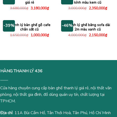
giá rẻ
kính màu kem cũ
Giá
Giá
Giá
Giá
3,680,000
₫
3,180,000
₫
3,000,000
₫
2,350,000
₫
gốc
hiện
gốc
hiện
là:
tại
là:
tại
3,680,000₫.
là:
3,000,000₫.
là:
3,180,000₫.
2,350
Thanh lý bàn ghế gỗ cafe
Thanh lý ghế băng sofa dài
-39%
-46%
chân sắt cũ
2m màu xanh cũ
Giá
Giá
Giá
Giá
1,650,000
₫
1,000,000
₫
4,000,000
₫
2,150,000
₫
gốc
hiện
gốc
hiện
là:
tại
là:
tại
1,650,000₫.
là:
4,000,000₫.
là:
1,000,000₫.
2,150
HÀNG THANH LÝ 436
Cửa hàng chuyên cung cấp bàn ghế thanh lý giá rẻ, nội thất văn
phòng, nội thất gia đình, đồ dùng quán uy tín, chất lượng tại
TPHCM.
Địa chỉ
: 11A Bùi Cẩm Hổ, Tân Thới Hoà, Tân Phú, Hồ Chí Minh