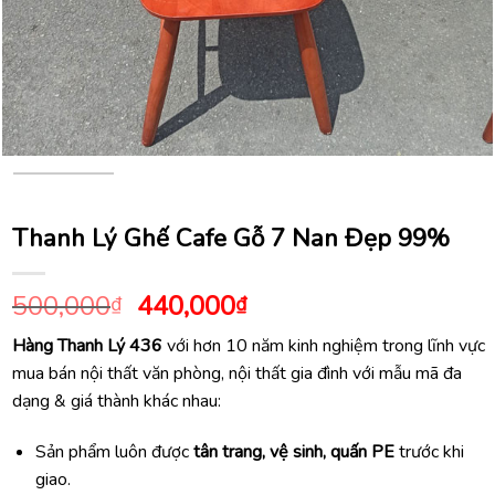
Thanh Lý Ghế Cafe Gỗ 7 Nan Đẹp 99%
Giá
Giá
500,000
440,000
₫
₫
gốc
hiện
Hàng Thanh Lý 436
với hơn 10 năm kinh nghiệm trong lĩnh vực
là:
tại
mua bán nội thất văn phòng, nội thất gia đình với mẫu mã đa
500,000₫.
là:
dạng & giá thành khác nhau:
440,000₫.
Sản phẩm luôn được
tân trang, vệ sinh, quấn PE
trước khi
giao.