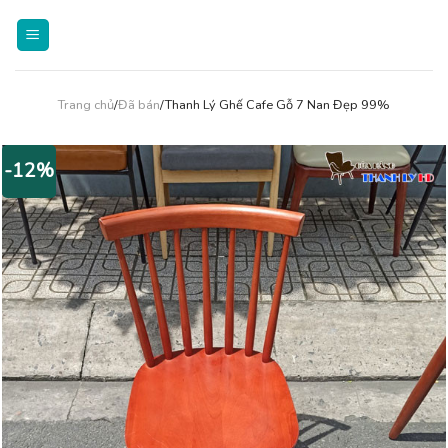
Skip
to
content
Trang chủ
/
Đã bán
/Thanh Lý Ghế Cafe Gỗ 7 Nan Đẹp 99%
-12%