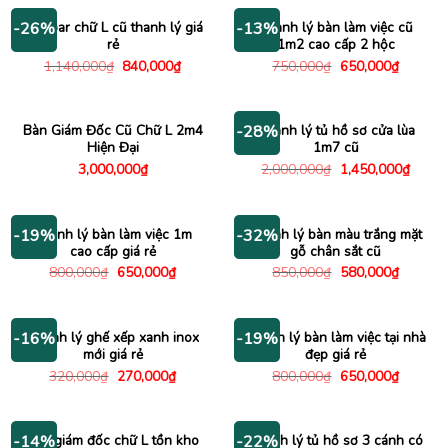
1,200,000₫.
là:
600,000₫.
Bàn bar chữ L cũ thanh lý giá
Thanh lý bàn làm việc cũ
-26%
-13%
rẻ
1m2 cao cấp 2 hộc
Giá
Giá
Giá
Giá
1,140,000
₫
840,000
₫
750,000
₫
650,000
₫
gốc
hiện
gốc
hiện
là:
tại
là:
tại
1,140,000₫.
là:
750,000₫.
là:
840,000₫.
650,000
Bàn Giám Đốc Cũ Chữ L 2m4
Thanh lý tủ hồ sơ cửa lùa
-28%
Hiện Đại
1m7 cũ
Giá
Giá
3,000,000
₫
2,000,000
₫
1,450,000
₫
gốc
hiện
là:
tại
2,000,000₫.
là:
1,450
Thanh lý bàn làm việc 1m
Thanh lý bàn màu trắng mặt
-19%
-32%
cao cấp giá rẻ
gỗ chân sắt cũ
Giá
Giá
Giá
Giá
800,000
₫
650,000
₫
850,000
₫
580,000
₫
gốc
hiện
gốc
hiện
là:
tại
là:
tại
800,000₫.
là:
850,000₫.
là:
650,000₫.
580,000
Thanh lý ghế xếp xanh inox
Thanh lý bàn làm việc tại nhà
-16%
-19%
mới giá rẻ
đẹp giá rẻ
Giá
Giá
Giá
Giá
320,000
₫
270,000
₫
800,000
₫
650,000
₫
gốc
hiện
gốc
hiện
là:
tại
là:
tại
320,000₫.
là:
800,000₫.
là:
270,000₫.
650,000
Bàn giám đốc chữ L tồn kho
Thanh lý tủ hồ sơ 3 cánh có
-14%
-22%