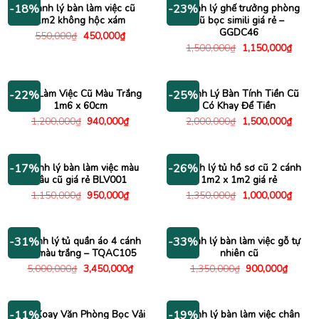
Thanh lý bàn làm việc cũ
Thanh lý ghế trưởng phòng
-18%
-23%
1m2 không hộc xám
cũ bọc simili giá rẻ –
GGDC46
Giá
Giá
550,000
₫
450,000
₫
gốc
hiện
Giá
Giá
1,500,000
₫
1,150,000
₫
là:
tại
gốc
hiện
550,000₫.
là:
là:
tại
450,000₫.
1,500,000₫.
là:
1,150
Bàn Làm Việc Cũ Màu Trắng
Thanh Lý Bàn Tính Tiền Cũ
-22%
-25%
1m6 x 60cm
Có Khay Để Tiền
Giá
Giá
Giá
Giá
1,200,000
₫
940,000
₫
2,000,000
₫
1,500,000
₫
gốc
hiện
gốc
hiện
là:
tại
là:
tại
1,200,000₫.
là:
2,000,000₫.
là:
940,000₫.
1,500
Thanh lý bàn làm việc màu
Thanh lý tủ hồ sơ cũ 2 cánh
-17%
-26%
nâu cũ giá rẻ BLV001
1m2 x 1m2 giá rẻ
Giá
Giá
Giá
Giá
1,150,000
₫
950,000
₫
1,350,000
₫
1,000,000
₫
gốc
hiện
gốc
hiện
là:
tại
là:
tại
1,150,000₫.
là:
1,350,000₫.
là:
950,000₫.
1,000
Thanh lý tủ quần áo 4 cánh
Thanh lý bàn làm việc gỗ tự
-31%
-33%
cũ màu trắng – TQAC105
nhiên cũ
Giá
Giá
Giá
Giá
5,000,000
₫
3,450,000
₫
1,350,000
₫
900,000
₫
gốc
hiện
gốc
hiện
là:
tại
là:
tại
5,000,000₫.
là:
1,350,000₫.
là:
3,450,000₫.
900,00
Ghế Xoay Văn Phòng Bọc Vải
Thanh lý bàn làm việc chân
-11%
-19%