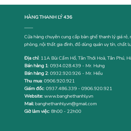
HÀNG THANH LÝ 436
Cửa hàng chuyên cung cấp bàn ghế thanh lý giá rẻ, 
phòng, nội thất gia đình, đồ dùng quán uy tín, chất
Địa chỉ
: 11A Bùi Cẩm Hổ, Tân Thới Hoà, Tân Phú, H
Bán hàng 1
:
0934.028.439
- Mr. Hưng
Bán hàng 2
:
0932.920.926
- Mr. Hiếu
Thu mua
:
0906.920.921
Giám đốc
:
0937.486.339
-
0906.920.921
Website:
www.banghethanhly.vn
Mail:
banghethanhly.vn@gmail.com
Giờ làm việc
: 8h00 - 22h00