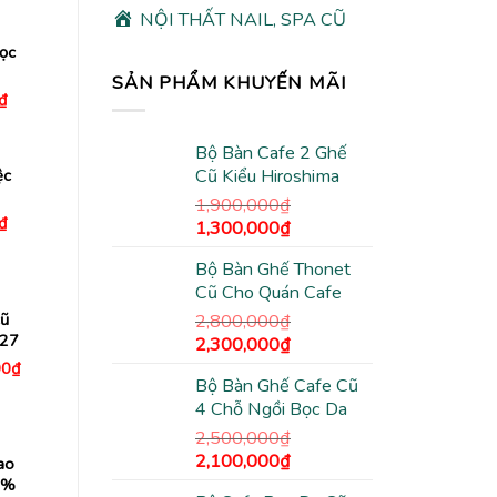
NỘI THẤT NAIL, SPA CŨ
ọc
SẢN PHẨM KHUYẾN MÃI
Giá
₫
hiện
tại
₫.
là:
Bộ Bàn Cafe 2 Ghế
395,000₫.
Cũ Kiểu Hiroshima
ệc
1,900,000
₫
Giá
₫
Giá
Giá
1,300,000
₫
hiện
gốc
hiện
tại
Bộ Bàn Ghế Thonet
₫.
là:
là:
tại
650,000₫.
Cũ Cho Quán Cafe
1,900,000₫.
là:
1,300,000₫.
cũ
2,800,000
₫
127
Giá
Giá
2,300,000
₫
gốc
hiện
Giá
00
₫
hiện
Bộ Bàn Ghế Cafe Cũ
là:
tại
tại
4 Chỗ Ngồi Bọc Da
2,800,000₫.
là:
0₫.
là:
5,450,000₫.
2,300,000₫.
2,500,000
₫
Giá
Giá
2,100,000
₫
ao
gốc
hiện
9%