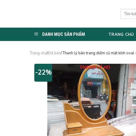
Skip
to
Tìm
kiếm:
content
DANH MỤC SẢN PHẨM
TRANG CHỦ
Trang chủ
/
Đã bán
/Thanh lý bàn trang điểm cũ mặt kính ova
-22%