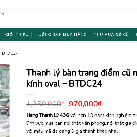
GIỚI THIỆU
HƯỚNG DẪN MUA HÀNG
THU MUA ĐỒ CŨ
l – BTDC24
Thanh lý bàn trang điểm cũ 
kính oval – BTDC24
Giá
Giá
1,250,000
970,000
₫
₫
gốc
hiện
Hàng Thanh Lý 436
với hơn 10 năm kinh nghiệm t
là:
tại
lĩnh vực mua bán nội thất văn phòng, nội thất gia đ
1,250,000₫.
là:
970,000₫.
với mẫu mã đa dạng & giá thành khác nhau: