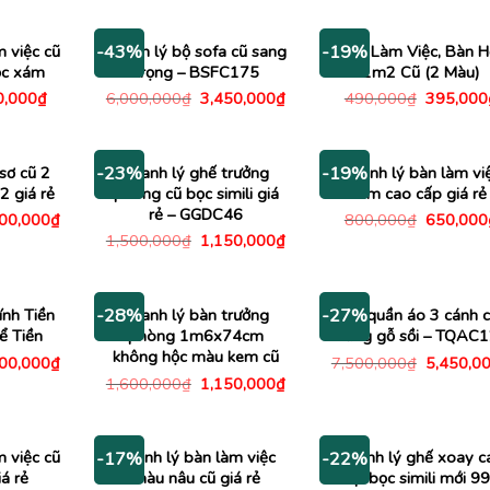
m việc cũ
Thanh lý bộ sofa cũ sang
Bàn Làm Việc, Bàn H
-43%
-19%
ộc xám
trọng – BSFC175
1m2 Cũ (2 Màu)
Giá
Giá
Giá
Giá
0,000
₫
6,000,000
₫
3,450,000
₫
490,000
₫
395,000
c
hiện
gốc
hiện
gốc
tại
là:
tại
là:
,000₫.
là:
6,000,000₫.
là:
490,000
450,000₫.
3,450,000₫.
sơ cũ 2
Thanh lý ghế trưởng
Thanh lý bàn làm vi
-23%
-19%
 giá rẻ
phòng cũ bọc simili giá
1m cao cấp giá rẻ
rẻ – GGDC46
Giá
Giá
000,000
₫
800,000
₫
650,000
c
hiện
gốc
Giá
Giá
1,500,000
₫
1,150,000
₫
tại
là:
gốc
hiện
50,000₫.
là:
800,000
là:
tại
1,000,000₫.
1,500,000₫.
là:
1,150,000₫.
ính Tiền
Thanh lý bàn trưởng
Tủ quần áo 3 cánh 
-28%
-27%
ể Tiền
phòng 1m6x74cm
bằng gỗ sồi – TQAC
không hộc màu kem cũ
Giá
Giá
500,000
₫
7,500,000
₫
5,450,0
c
hiện
gốc
Giá
Giá
1,600,000
₫
1,150,000
₫
tại
là:
gốc
hiện
00,000₫.
là:
7,500,00
là:
tại
1,500,000₫.
1,600,000₫.
là:
1,150,000₫.
m việc cũ
Thanh lý bàn làm việc
Thanh lý ghế xoay c
-17%
-22%
á rẻ
màu nâu cũ giá rẻ
cấp bọc simili mới 9