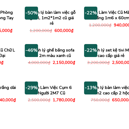
1,000,000₫.
680,000₫.
 Phòng
Thanh lý bàn làm việc gỗ
Bàn Làm Việc Cũ M
-50%
-22%
ông Tay
góc L 1m2*1m2 cũ giá
Trắng 1m6 x 60c
rẻ
Giá
1,200,000
₫
940,00
gốc
Giá
Giá
Giá
5,000
₫
1,200,000
₫
600,000
₫
là:
c
hiện
gốc
hiện
1,200,0
tại
là:
tại
,000₫.
là:
1,200,000₫.
là:
195,000₫.
600,000₫.
ũ Chữ L
Thanh lý ghế băng sofa
Thanh lý set kệ tivi 
-46%
-22%
Đại
dài 2m màu xanh cũ
cao cấp giá rẻ
Giá
Giá
Giá
0
₫
4,000,000
₫
2,150,000
₫
3,200,000
₫
2,500,0
gốc
hiện
gốc
là:
tại
là:
4,000,000₫.
là:
3,200,00
2,150,000₫.
trắng dài
Bàn Làm Việc Cụm 6
Thanh lý bàn làm việc
-29%
-13%
Người 2M7 Cũ
1m2 cao cấp 2 hộ
Giá
Giá
Giá
Giá
040,000
₫
2,500,000
₫
1,780,000
₫
750,000
₫
650,000
c
hiện
gốc
hiện
gốc
tại
là:
tại
là:
00,000₫.
là:
2,500,000₫.
là:
750,000
3,040,000₫.
1,780,000₫.