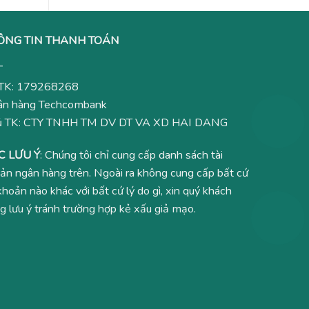
ÔNG TIN THANH TOÁN
TK: 179268268
n hàng Techcombank
ủ TK: CTY TNHH TM DV DT VA XD HAI DANG
C LƯU Ý
: Chúng tôi chỉ cung cấp danh sách tài
ản ngân hàng trên. Ngoài ra không cung cấp bất cứ
 khoản nào khác với bất cứ lý do gì, xin quý khách
g lưu ý tránh trường hợp kẻ xấu giả mạo.