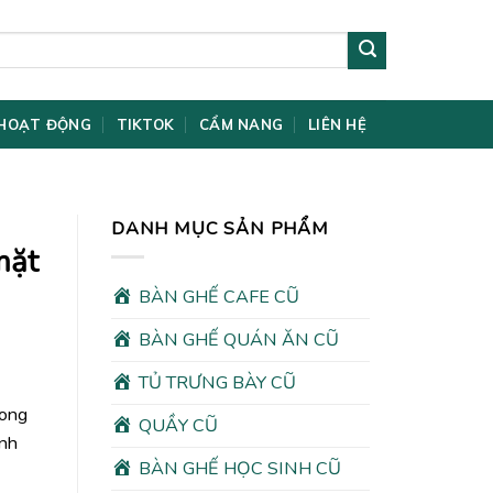
HOẠT ĐỘNG
TIKTOK
CẨM NANG
LIÊN HỆ
DANH MỤC SẢN PHẨM
mặt
BÀN GHẾ CAFE CŨ
BÀN GHẾ QUÁN ĂN CŨ
TỦ TRƯNG BÀY CŨ
rong
QUẦY CŨ
ình
BÀN GHẾ HỌC SINH CŨ