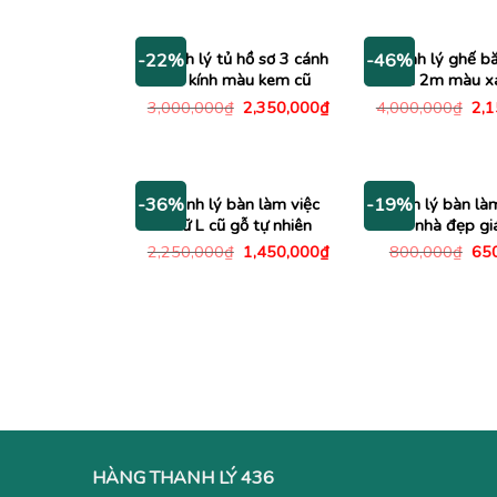
1,140,000₫.
là:
là:
840,000₫.
220
Thanh lý tủ hồ sơ 3 cánh
Thanh lý ghế b
-22%
-46%
có kính màu kem cũ
dài 2m màu x
Giá
Giá
Giá
3,000,000
₫
2,350,000
₫
4,000,000
₫
2,
gốc
hiện
gố
là:
tại
là:
3,000,000₫.
là:
4,0
2,350,000₫.
Thanh lý bàn làm việc
Thanh lý bàn làm
-36%
-19%
chữ L cũ gỗ tự nhiên
nhà đẹp gi
Giá
Giá
Giá
2,250,000
₫
1,450,000
₫
800,000
₫
65
gốc
hiện
gố
là:
tại
là:
2,250,000₫.
là:
800
1,450,000₫.
HÀNG THANH LÝ 436