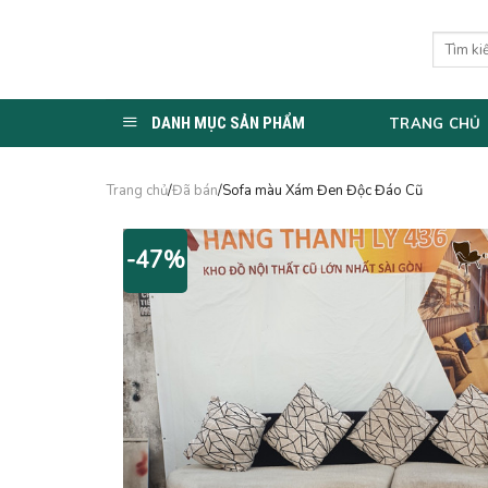
Skip
to
Tìm
kiếm:
content
DANH MỤC SẢN PHẨM
TRANG CHỦ
Trang chủ
/
Đã bán
/Sofa màu Xám Đen Độc Đáo Cũ
-47%