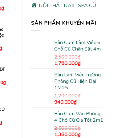
NỘI THẤT NAIL, SPA CŨ
Giá
0
₫
hiện
tại
00₫.
là:
SẢN PHẨM KHUYẾN MÃI
750,000₫.
ệc
ộc
Bàn Cụm Làm Việc 6
Giá
₫
Chỗ Cũ Chân Sắt 4m
hiện
2,500,000
₫
tại
₫.
là:
Giá
Giá
1,780,000
₫
730,000₫.
gốc
hiện
MDF
Bàn Làm Việc Trưởng
là:
tại
Phòng Cũ Hiện Đại
2,500,000₫.
là:
Giá
00
₫
hiện
1M25
1,780,000₫.
tại
0₫.
là:
1,200,000
₫
2,500,000₫.
Giá
Giá
940,000
₫
gốc
hiện
c 3
Bàn Cụm Văn Phòng
là:
tại
4 Chỗ Cũ Giá Tốt 2m1
1,200,000₫.
là:
Giá
₫
hiện
940,000₫.
2,500,000
₫
tại
Giá
Giá
1,380,000
₫
₫.
là: