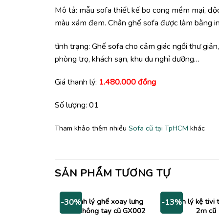
Mô tả: mẫu sofa thiết kế bo cong mềm mại, đ
màu xám đem. Chân ghế sofa được làm bằng ino
tình trạng: Ghế sofa cho cảm giác ngồi thư giản, 
phòng trọ, khách sạn, khu du nghỉ dưỡng…
Giá thanh lý:
1.480.000 đồng
Số lượng: 01
Tham khảo thêm nhiều
Sofa cũ tại TpHCM
khác
SẢN PHẨM TƯƠNG TỰ
Thanh lý ghế xoay lưng
Thanh lý kệ tivi 
-30%
-13%
cao không tay cũ GX002
2m cũ