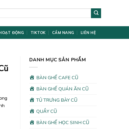
HOẠT ĐỘNG
TIKTOK
CẨM NANG
LIÊN HỆ
DANH MỤC SẢN PHẨM
 Cũ
BÀN GHẾ CAFE CŨ
BÀN GHẾ QUÁN ĂN CŨ
rong
TỦ TRƯNG BÀY CŨ
ình
QUẦY CŨ
00₫.
BÀN GHẾ HỌC SINH CŨ