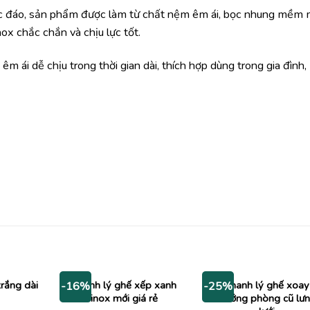
ộc đáo, sản phẩm được làm từ chất nệm êm ái, bọc nhung mềm 
x chắc chắn và chịu lực tốt.
êm ái dễ chịu trong thời gian dài, thích hợp dùng trong gia đình,
trắng dài
Thanh lý ghế xếp xanh
Thanh lý ghế xoay
-16%
-25%
inox mới giá rẻ
trưởng phòng cũ lư