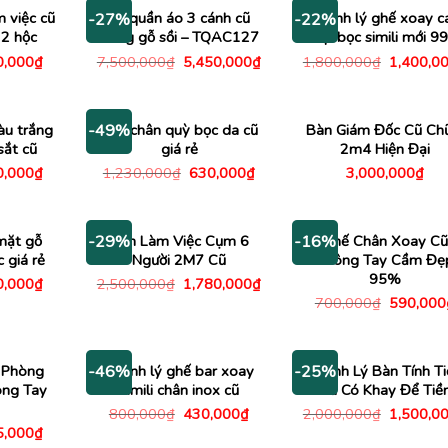
1,470,000₫.
490,000₫.
m việc cũ
Tủ quần áo 3 cánh cũ
Thanh lý ghế xoay c
-27%
-22%
2 hộc
bằng gỗ sồi – TQAC127
cấp bọc simili mới 9
Giá
Giá
Giá
Giá
0,000
₫
7,500,000
₫
5,450,000
₫
1,800,000
₫
1,400,0
c
hiện
gốc
hiện
gốc
tại
là:
tại
là:
,000₫.
là:
7,500,000₫.
là:
1,800,00
650,000₫.
5,450,000₫.
àu trắng
Ghế chân quỳ bọc da cũ
Bàn Giám Đốc Cũ Ch
-49%
sắt cũ
giá rẻ
2m4 Hiện Đại
Giá
Giá
Giá
0,000
₫
1,230,000
₫
630,000
₫
3,000,000
₫
c
hiện
gốc
hiện
tại
là:
tại
,000₫.
là:
1,230,000₫.
là:
580,000₫.
630,000₫.
mặt gỗ
Bàn Làm Việc Cụm 6
Ghế Chân Xoay Cũ
-29%
-16%
 giá rẻ
Người 2M7 Cũ
Không Tay Cầm Đẹ
95%
Giá
Giá
Giá
0,000
₫
2,500,000
₫
1,780,000
₫
c
hiện
gốc
hiện
Giá
700,000
₫
590,000
tại
là:
tại
gốc
,000₫.
là:
2,500,000₫.
là:
là:
680,000₫.
1,780,000₫.
700,000
 Phòng
Thanh lý ghế bar xoay
Thanh Lý Bàn Tính Ti
-46%
-25%
ông Tay
simili chân inox cũ
Cũ Có Khay Để Tiề
Giá
Giá
Giá
800,000
₫
430,000
₫
2,000,000
₫
1,500,0
gốc
hiện
gốc
Giá
5,000
₫
là:
tại
là:
c
hiện