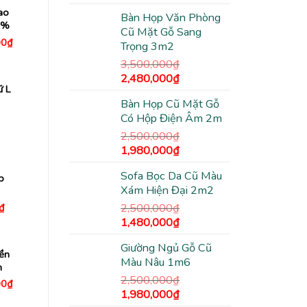
650,000₫.
gốc
hiện
ao
Bàn Họp Văn Phòng
là:
tại
9%
Cũ Mặt Gỗ Sang
2,500,000₫.
là:
Giá
00
₫
Trọng 3m2
1,380,000₫.
hiện
tại
3,500,000
₫
0₫.
là:
Giá
Giá
2,480,000
₫
1,400,000₫.
ữ L
gốc
hiện
Bàn Họp Cũ Mặt Gỗ
là:
tại
Có Hộp Điện Âm 2m
3,500,000₫.
là:
2,480,000₫.
2,500,000
₫
Giá
Giá
1,980,000
₫
gốc
hiện
Sofa Bọc Da Cũ Màu
là:
tại
p
Xám Hiện Đại 2m2
2,500,000₫.
là:
1,980,000₫.
Giá
2,500,000
₫
₫
hiện
Giá
Giá
1,480,000
₫
tại
gốc
hiện
₫.
là:
590,000₫.
Giường Ngủ Gỗ Cũ
là:
tại
ền
Màu Nâu 1m6
2,500,000₫.
là:
n
1,480,000₫.
2,500,000
₫
Giá
00
₫
hiện
Giá
Giá
1,980,000
₫
tại