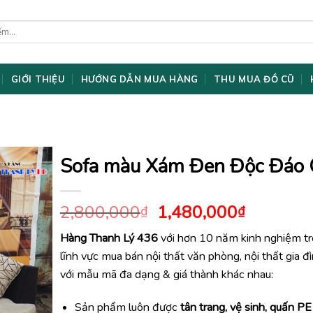
GIỚI THIỆU
HƯỚNG DẪN MUA HÀNG
THU MUA ĐỒ CŨ
Sofa màu Xám Đen Độc Đáo
Giá
Giá
2,800,000
1,480,000
₫
₫
gốc
hiện
Hàng Thanh Lý 436
với hơn 10 năm kinh nghiệm t
là:
tại
lĩnh vực mua bán nội thất văn phòng, nội thất gia đ
2,800,000₫.
là:
1,480,0
với mẫu mã đa dạng & giá thành khác nhau:
Sản phẩm luôn được
tân trang, vệ sinh, quấn PE