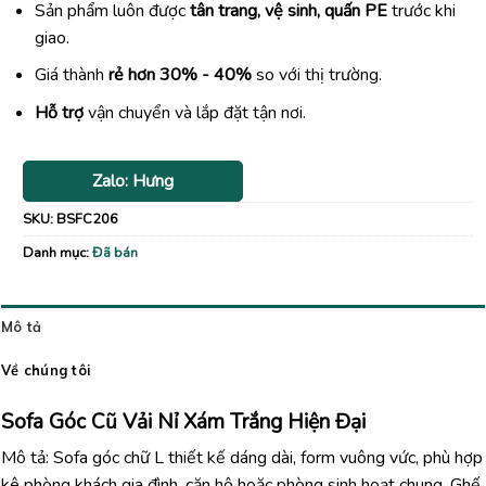
Sản phẩm luôn được
tân trang, vệ sinh, quấn PE
trước khi
giao.
Giá thành
rẻ hơn 30% - 40%
so với thị trường.
Hỗ trợ
vận chuyển và lắp đặt tận nơi.
Zalo: Hưng
SKU:
BSFC206
Danh mục:
Đã bán
Mô tả
Về chúng tôi
Sofa Góc Cũ Vải Nỉ Xám Trắng Hiện Đại
Mô tả: Sofa góc chữ L thiết kế dáng dài, form vuông vức, phù hợp
kê phòng khách gia đình, căn hộ hoặc phòng sinh hoạt chung. Ghế