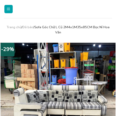
Skip
to
content
Trang chủ
/
Đã bán
/Sofa Góc Chữ L Cũ 2M4x1M35x85CM Bọc Nỉ Hoa
Văn
-29%