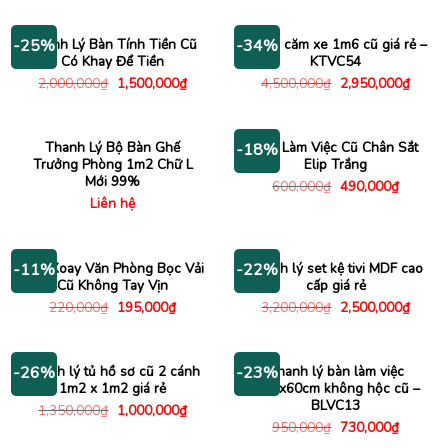
là:
tại
là:
tại
600,000₫.
là:
700,000₫.
là:
380,000₫.
550,000
Thanh Lý Bàn Tính Tiền Cũ
Kệ tivi căm xe 1m6 cũ giá rẻ –
-25%
-34%
Có Khay Để Tiền
KTVC54
Giá
Giá
Giá
Giá
2,000,000
₫
1,500,000
₫
4,500,000
₫
2,950,000
₫
gốc
hiện
gốc
hiện
là:
tại
là:
tại
2,000,000₫.
là:
4,500,000₫.
là:
1,500,000₫.
2,950
Thanh Lý Bộ Bàn Ghế
Bàn Làm Việc Cũ Chân Sắt
-18%
Trưởng Phòng 1m2 Chữ L
Elip Trắng
Mới 99%
Giá
Giá
600,000
₫
490,000
₫
gốc
hiện
Liên hệ
là:
tại
600,000₫.
là:
490,000
Ghế Xoay Văn Phòng Bọc Vải
Thanh lý set kệ tivi MDF cao
-11%
-22%
Cũ Không Tay Vịn
cấp giá rẻ
Giá
Giá
Giá
Giá
220,000
₫
195,000
₫
3,200,000
₫
2,500,000
₫
gốc
hiện
gốc
hiện
là:
tại
là:
tại
220,000₫.
là:
3,200,000₫.
là:
195,000₫.
2,500
Thanh lý tủ hồ sơ cũ 2 cánh
Thanh lý bàn làm việc
-26%
-23%
1m2 x 1m2 giá rẻ
1m2x60cm không hộc cũ –
BLVC13
Giá
Giá
1,350,000
₫
1,000,000
₫
gốc
hiện
Giá
Giá
950,000
₫
730,000
₫
là:
tại
gốc
hiện