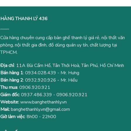
HÀNG THANH LÝ 436
Cửa hàng chuyên cung cấp bàn ghế thanh lý giá rẻ, nội thất văn
phòng, nội thất gia đình, đồ dùng quán uy tín, chất lượng tại
TPHCM.
Địa chỉ
: 11A Bùi Cẩm Hổ, Tân Thới Hoà, Tân Phú, Hồ Chí Minh
Bán hàng 1
:
0934.028.439
- Mr. Hưng
Bán hàng 2
:
0932.920.926
- Mr. Hiếu
Thu mua
:
0906.920.921
Giám đốc
:
0937.486.339
-
0906.920.921
Website:
www.banghethanhly.vn
Mail:
banghethanhly.vn@gmail.com
Giờ làm việc
: 8h00 - 22h00