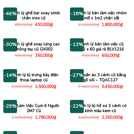
1,350,000₫.
là:
là:
tại
1,000,000₫.
950,000₫.
là:
730,000
Thanh lý ghế bar xoay simili
Thanh lý bàn làm việc nhóm
-46%
-18%
chân inox cũ
1m8 x 1m2 chân sắt
Giá
Giá
Giá
Giá
800,000
₫
430,000
₫
2,200,000
₫
1,800,000
₫
gốc
hiện
gốc
hiện
là:
tại
là:
tại
800,000₫.
là:
2,200,000₫.
là:
430,000₫.
1,800
Thanh lý ghế xoay lưng cao
Thanh lý bàn làm việc cũ
-30%
-13%
không tay cũ GX002
1m2 x 60 giá rẻ BLV1216
Giá
Giá
Giá
Giá
500,000
₫
350,000
₫
750,000
₫
650,000
₫
gốc
hiện
gốc
hiện
là:
tại
là:
tại
500,000₫.
là:
750,000₫.
là:
350,000₫.
650,000
Thanh lý tủ trưng bày điện
Tủ quần áo 3 cánh cũ bằng
-14%
-27%
thoại laptop cũ
gỗ sồi – TQAC127
Giá
Giá
Giá
Giá
2,900,000
₫
2,500,000
₫
7,500,000
₫
5,450,000
₫
gốc
hiện
gốc
hiện
là:
tại
là:
tại
2,900,000₫.
là:
7,500,000₫.
là:
2,500,000₫.
5,450
Bàn Làm Việc Cụm 6 Người
Thanh lý tủ hồ sơ 3 cánh có
-29%
-22%
2M7 Cũ
kính màu kem cũ
Giá
Giá
Giá
Giá
2,500,000
₫
1,780,000
₫
3,000,000
₫
2,350,000
₫
gốc
hiện
gốc
hiện
là:
tại
là:
tại
2,500,000₫.
là:
3,000,000₫.
là:
1,780,000₫.
2,350