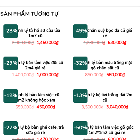
SẢN PHẨM TƯƠNG TỰ
Thanh lý tủ hồ sơ cửa lùa
Ghế chân quỳ bọc da cũ giá
-28%
-49%
1m7 cũ
rẻ
Giá
Giá
Giá
Giá
2,000,000
₫
1,450,000
₫
1,230,000
₫
630,000
₫
gốc
hiện
gốc
hiện
là:
tại
là:
tại
2,000,000₫.
là:
1,230,000₫.
là:
1,450,000₫.
630,00
Thanh lý bàn làm việc đôi cũ
Thanh lý bàn màu trắng mặt
-29%
-32%
2m4 giá rẻ
gỗ chân sắt cũ
Giá
Giá
Giá
Giá
1,400,000
₫
1,000,000
₫
850,000
₫
580,000
₫
gốc
hiện
gốc
hiện
là:
tại
là:
tại
1,400,000₫.
là:
850,000₫.
là:
1,000,000₫.
580,000
Thanh lý bàn làm việc cũ
Thanh lý kệ tivi trắng dài 2m
-18%
-13%
1m2 không hộc xám
cũ
Giá
Giá
Giá
Giá
550,000
₫
450,000
₫
3,500,000
₫
3,040,000
₫
gốc
hiện
gốc
hiện
là:
tại
là:
tại
550,000₫.
là:
3,500,000₫.
là:
450,000₫.
3,040
Thanh lý bộ bàn ghế cafe, trà
Thanh lý bàn làm việc gỗ góc
-27%
-50%
sữa giá rẻ
L 1m2*1m2 cũ giá rẻ
Giá
Giá
Giá
Giá
2,000,000
₫
1,470,000
₫
1,200,000
₫
600,000
₫