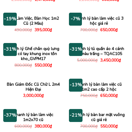
gốc
hiện
gốc
hiện
là:
tại
là:
tại
2,000,000₫.
là:
1,200,000₫.
là:
1,470,000₫.
600,00
Bàn Làm Việc, Bàn Học 1m2
Thanh lý bàn làm việc cũ 3
-19%
-7%
Cũ (2 Màu)
hộc giá rẻ
Giá
Giá
Giá
Giá
490,000
₫
395,000
₫
700,000
₫
650,000
₫
gốc
hiện
gốc
hiện
là:
tại
là:
tại
490,000₫.
là:
700,000₫.
là:
395,000₫.
650,000
Thanh lý Ghế chân quỳ lưng
Thanh lý tủ quần áo 4 cánh
-31%
-31%
lưới có tay khung inox tồn
cũ màu trắng – TQAC105
kho_GVPM17
Giá
Giá
5,000,000
₫
3,450,000
₫
gốc
hiện
Giá
Giá
800,000
₫
550,000
₫
là:
tại
gốc
hiện
5,000,000₫.
là:
là:
tại
3,450
800,000₫.
là:
550,000₫.
Bàn Giám Đốc Cũ Chữ L 2m4
Thanh lý bàn làm việc cũ
-13%
Hiện Đại
1m2 cao cấp 2 hộc
Giá
Giá
3,000,000
₫
750,000
₫
650,000
₫
gốc
hiện
là:
tại
750,000₫.
là:
650,000
Thanh lý bàn làm việc
Thanh lý bàn bar mặt vuông
-37%
-21%
1m2x70 cũ
cũ giá rẻ
Giá
Giá
Giá
Giá
600,000
₫
380,000
₫
700,000
₫
550,000
₫
gốc
hiện
gốc
hiện