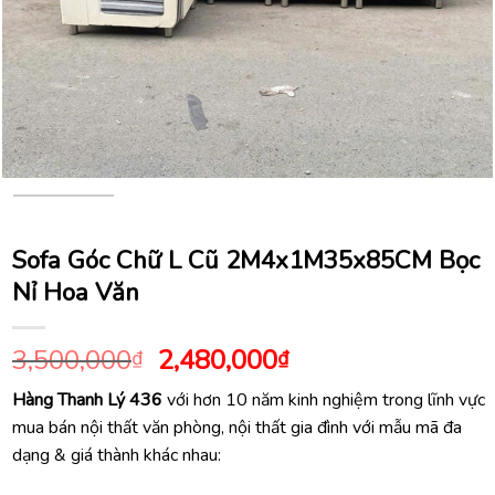
Sofa Góc Chữ L Cũ 2M4x1M35x85CM Bọc
Nỉ Hoa Văn
Giá
Giá
3,500,000
2,480,000
₫
₫
gốc
hiện
Hàng Thanh Lý 436
với hơn 10 năm kinh nghiệm trong lĩnh vực
là:
tại
mua bán nội thất văn phòng, nội thất gia đình với mẫu mã đa
3,500,000₫.
là:
dạng & giá thành khác nhau:
2,480,000₫.