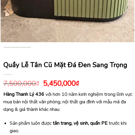
Quầy Lễ Tân Cũ Mặt Đá Đen Sang Trọng
Giá
Giá
7,500,000
5,450,000
₫
₫
gốc
hiện
Hàng Thanh Lý 436
với hơn 10 năm kinh nghiệm trong lĩnh vực
là:
tại
mua bán nội thất văn phòng, nội thất gia đình với mẫu mã đa
7,500,000₫.
là:
dạng & giá thành khác nhau:
5,450,000₫.
Sản phẩm luôn được
tân trang, vệ sinh, quấn PE
trước khi
giao.