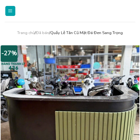
Skip
to
content
Trang chủ
/
Đã bán
/Quầy Lễ Tân Cũ Mặt Đá Đen Sang Trọng
-27%