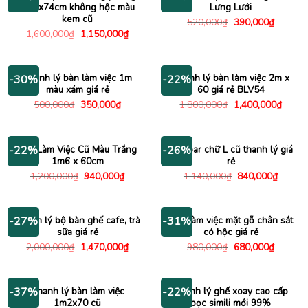
1m6x74cm không hộc màu
Lưng Lưới
kem cũ
Giá
Giá
520,000
₫
390,000
₫
gốc
hiện
Giá
Giá
1,600,000
₫
1,150,000
₫
là:
tại
gốc
hiện
520,000₫.
là:
là:
tại
390,000
1,600,000₫.
là:
1,150,000₫.
Thanh lý bàn làm việc 1m
Thanh lý bàn làm việc 2m x
-30%
-22%
màu xám giá rẻ
60 giá rẻ BLV54
Giá
Giá
Giá
Giá
500,000
₫
350,000
₫
1,800,000
₫
1,400,000
₫
gốc
hiện
gốc
hiện
là:
tại
là:
tại
500,000₫.
là:
1,800,000₫.
là:
350,000₫.
1,400
Bàn Làm Việc Cũ Màu Trắng
Bàn bar chữ L cũ thanh lý giá
-22%
-26%
1m6 x 60cm
rẻ
Giá
Giá
Giá
Giá
1,200,000
₫
940,000
₫
1,140,000
₫
840,000
₫
gốc
hiện
gốc
hiện
là:
tại
là:
tại
1,200,000₫.
là:
1,140,000₫.
là:
940,000₫.
840,00
Thanh lý bộ bàn ghế cafe, trà
Bàn làm việc mặt gỗ chân sắt
-27%
-31%
sữa giá rẻ
có hộc giá rẻ
Giá
Giá
Giá
Giá
2,000,000
₫
1,470,000
₫
980,000
₫
680,000
₫
gốc
hiện
gốc
hiện
là:
tại
là:
tại
2,000,000₫.
là:
980,000₫.
là:
1,470,000₫.
680,000
Thanh lý bàn làm việc
Thanh lý ghế xoay cao cấp
-37%
-22%
1m2x70 cũ
bọc simili mới 99%