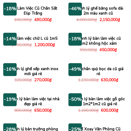
1,200,000₫.
là:
490,000₫.
là:
950,000₫.
395,000
Bàn Làm Việc Cũ Chân Sắt
Thanh lý ghế băng sofa dài
-18%
-46%
Elip Trắng
2m màu xanh cũ
Giá
Giá
Giá
Giá
600,000
₫
490,000
₫
4,000,000
₫
2,150,000
₫
gốc
hiện
gốc
hiện
là:
tại
là:
tại
600,000₫.
là:
4,000,000₫.
là:
490,000₫.
2,150
Bàn làm việc chữ L cũ 1m5
Thanh lý bàn làm việc cũ
-14%
-18%
1m2 không hộc xám
Giá
Giá
1,400,000
₫
1,200,000
₫
gốc
hiện
Giá
Giá
550,000
₫
450,000
₫
là:
tại
gốc
hiện
1,400,000₫.
là:
là:
tại
1,200,000₫.
550,000₫.
là:
450,000
Thanh lý ghế xếp xanh inox
Ghế chân quỳ bọc da cũ giá
-16%
-49%
mới giá rẻ
rẻ
Giá
Giá
Giá
Giá
320,000
₫
270,000
₫
1,230,000
₫
630,000
₫
gốc
hiện
gốc
hiện
là:
tại
là:
tại
320,000₫.
là:
1,230,000₫.
là:
270,000₫.
630,00
Thanh lý bàn làm việc tại nhà
Thanh lý bàn làm việc gỗ góc
-19%
-50%
đẹp giá rẻ
L 1m2*1m2 cũ giá rẻ
Giá
Giá
Giá
Giá
800,000
₫
650,000
₫
1,200,000
₫
600,000
₫
gốc
hiện
gốc
hiện
là:
tại
là:
tại
800,000₫.
là:
1,200,000₫.
là:
650,000₫.
600,00
Thanh lý bàn trưởng phòng
Ghế Xoay Văn Phòng Cũ
-28%
-25%