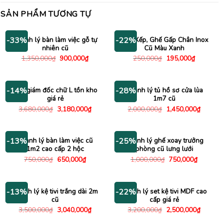
SẢN PHẨM TƯƠNG TỰ
Thanh lý bàn làm việc gỗ tự
Ghế Xếp, Ghế Gấp Chân Inox
-33%
-22%
nhiên cũ
Cũ Màu Xanh
Giá
Giá
Giá
Giá
1,350,000
₫
900,000
₫
250,000
₫
195,000
₫
gốc
hiện
gốc
hiện
là:
tại
là:
tại
1,350,000₫.
là:
250,000₫.
là:
900,000₫.
195,000
Bàn giám đốc chữ L tồn kho
Thanh lý tủ hồ sơ cửa lùa
-14%
-28%
giá rẻ
1m7 cũ
Giá
Giá
Giá
Giá
3,680,000
₫
3,180,000
₫
2,000,000
₫
1,450,000
₫
gốc
hiện
gốc
hiện
là:
tại
là:
tại
3,680,000₫.
là:
2,000,000₫.
là:
3,180,000₫.
1,450
Thanh lý bàn làm việc cũ
Thanh lý ghế xoay trưởng
-13%
-25%
1m2 cao cấp 2 hộc
phòng cũ lưng lưới
Giá
Giá
Giá
Giá
750,000
₫
650,000
₫
1,000,000
₫
750,000
₫
gốc
hiện
gốc
hiện
là:
tại
là:
tại
750,000₫.
là:
1,000,000₫.
là:
650,000₫.
750,00
Thanh lý kệ tivi trắng dài 2m
Thanh lý set kệ tivi MDF cao
-13%
-22%
cũ
cấp giá rẻ
Giá
Giá
Giá
Giá
3,500,000
₫
3,040,000
₫
3,200,000
₫
2,500,000
₫
gốc
hiện
gốc
hiện