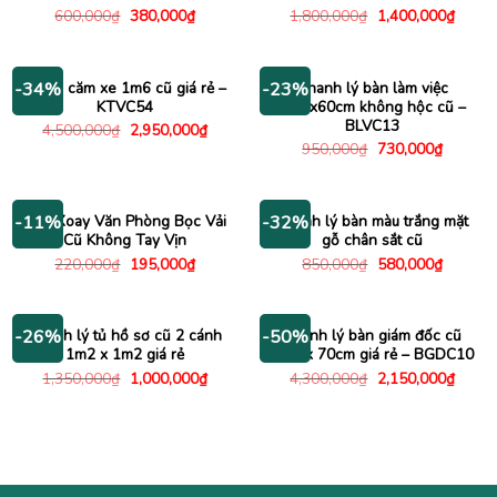
Giá
Giá
Giá
Giá
600,000
₫
380,000
₫
1,800,000
₫
1,400,000
₫
gốc
hiện
gốc
hiện
là:
tại
là:
tại
600,000₫.
là:
1,800,000₫.
là:
380,000₫.
1,400
Kệ tivi căm xe 1m6 cũ giá rẻ –
Thanh lý bàn làm việc
-34%
-23%
KTVC54
1m2x60cm không hộc cũ –
BLVC13
Giá
Giá
4,500,000
₫
2,950,000
₫
gốc
hiện
Giá
Giá
950,000
₫
730,000
₫
là:
tại
gốc
hiện
4,500,000₫.
là:
là:
tại
2,950,000₫.
950,000₫.
là:
730,000
Ghế Xoay Văn Phòng Bọc Vải
Thanh lý bàn màu trắng mặt
-11%
-32%
Cũ Không Tay Vịn
gỗ chân sắt cũ
Giá
Giá
Giá
Giá
220,000
₫
195,000
₫
850,000
₫
580,000
₫
gốc
hiện
gốc
hiện
là:
tại
là:
tại
220,000₫.
là:
850,000₫.
là:
195,000₫.
580,000
Thanh lý tủ hồ sơ cũ 2 cánh
Thanh lý bàn giám đốc cũ
-26%
-50%
1m2 x 1m2 giá rẻ
1m4 x 70cm giá rẻ – BGDC10
Giá
Giá
Giá
Giá
1,350,000
₫
1,000,000
₫
4,300,000
₫
2,150,000
₫
gốc
hiện
gốc
hiện
là:
tại
là:
tại
1,350,000₫.
là:
4,300,000₫.
là:
1,000,000₫.
2,150