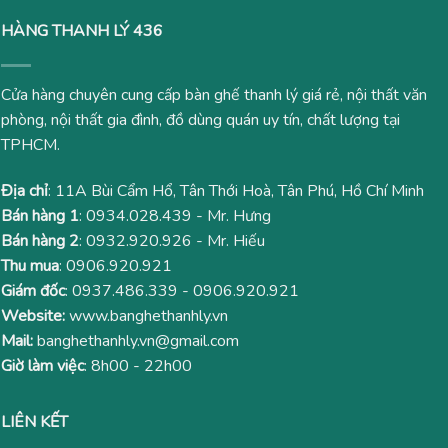
HÀNG THANH LÝ 436
Cửa hàng chuyên cung cấp bàn ghế thanh lý giá rẻ, nội thất văn
phòng, nội thất gia đình, đồ dùng quán uy tín, chất lượng tại
TPHCM.
Địa chỉ
: 11A Bùi Cẩm Hổ, Tân Thới Hoà, Tân Phú, Hồ Chí Minh
Bán hàng 1
:
0934.028.439
- Mr. Hưng
Bán hàng 2
:
0932.920.926
- Mr. Hiếu
Thu mua
:
0906.920.921
Giám đốc
:
0937.486.339
-
0906.920.921
Website:
www.banghethanhly.vn
Mail:
banghethanhly.vn@gmail.com
Giờ làm việc
: 8h00 - 22h00
LIÊN KẾT