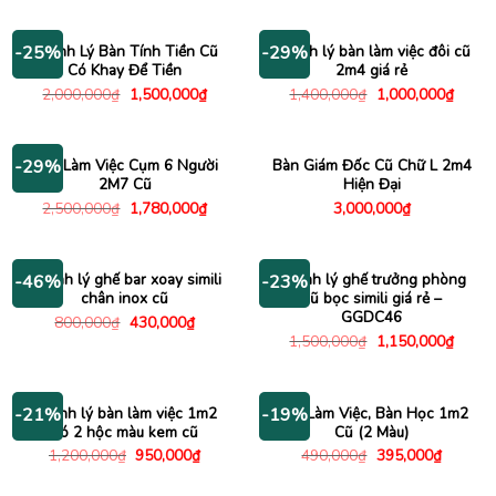
là:
tại
là:
tại
3,500,000₫.
là:
3,200,000₫.
là:
3,040,000₫.
2,500
Thanh Lý Bàn Tính Tiền Cũ
Thanh lý bàn làm việc đôi cũ
-25%
-29%
Có Khay Để Tiền
2m4 giá rẻ
Giá
Giá
Giá
Giá
2,000,000
₫
1,500,000
₫
1,400,000
₫
1,000,000
₫
gốc
hiện
gốc
hiện
là:
tại
là:
tại
2,000,000₫.
là:
1,400,000₫.
là:
1,500,000₫.
1,000
Bàn Làm Việc Cụm 6 Người
Bàn Giám Đốc Cũ Chữ L 2m4
-29%
2M7 Cũ
Hiện Đại
Giá
Giá
2,500,000
₫
1,780,000
₫
3,000,000
₫
gốc
hiện
là:
tại
2,500,000₫.
là:
1,780,000₫.
Thanh lý ghế bar xoay simili
Thanh lý ghế trưởng phòng
-46%
-23%
chân inox cũ
cũ bọc simili giá rẻ –
GGDC46
Giá
Giá
800,000
₫
430,000
₫
gốc
hiện
Giá
Giá
1,500,000
₫
1,150,000
₫
là:
tại
gốc
hiện
800,000₫.
là:
là:
tại
430,000₫.
1,500,000₫.
là:
1,150
Thanh lý bàn làm việc 1m2
Bàn Làm Việc, Bàn Học 1m2
-21%
-19%
có 2 hộc màu kem cũ
Cũ (2 Màu)
Giá
Giá
Giá
Giá
1,200,000
₫
950,000
₫
490,000
₫
395,000
₫
gốc
hiện
gốc
hiện
là:
tại
là:
tại