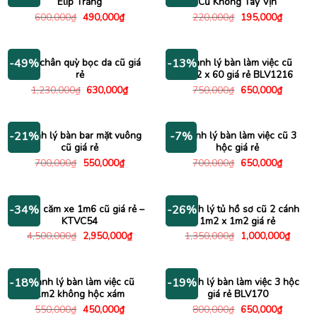
Elip Trắng
Cũ Không Tay Vịn
Giá
Giá
Giá
Giá
600,000
₫
490,000
₫
220,000
₫
195,000
₫
gốc
hiện
gốc
hiện
là:
tại
là:
tại
600,000₫.
là:
220,000₫.
là:
490,000₫.
195,000
Ghế chân quỳ bọc da cũ giá
Thanh lý bàn làm việc cũ
-49%
-13%
rẻ
1m2 x 60 giá rẻ BLV1216
Giá
Giá
Giá
Giá
1,230,000
₫
630,000
₫
750,000
₫
650,000
₫
gốc
hiện
gốc
hiện
là:
tại
là:
tại
1,230,000₫.
là:
750,000₫.
là:
630,000₫.
650,000
Thanh lý bàn bar mặt vuông
Thanh lý bàn làm việc cũ 3
-21%
-7%
cũ giá rẻ
hộc giá rẻ
Giá
Giá
Giá
Giá
700,000
₫
550,000
₫
700,000
₫
650,000
₫
gốc
hiện
gốc
hiện
là:
tại
là:
tại
700,000₫.
là:
700,000₫.
là:
550,000₫.
650,000
Kệ tivi căm xe 1m6 cũ giá rẻ –
Thanh lý tủ hồ sơ cũ 2 cánh
-34%
-26%
KTVC54
1m2 x 1m2 giá rẻ
Giá
Giá
Giá
Giá
4,500,000
₫
2,950,000
₫
1,350,000
₫
1,000,000
₫
gốc
hiện
gốc
hiện
là:
tại
là:
tại
4,500,000₫.
là:
1,350,000₫.
là:
2,950,000₫.
1,000
Thanh lý bàn làm việc cũ
Thanh lý bàn làm việc 3 hộc
-18%
-19%
1m2 không hộc xám
giá rẻ BLV170
Giá
Giá
Giá
Giá
550,000
₫
450,000
₫
800,000
₫
650,000
₫