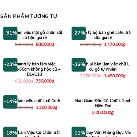
SẢN PHẨM TƯƠNG TỰ
Bàn làm việc mặt gỗ chân sắt
Thanh lý bộ bàn ghế cafe, trà
-31%
-27%
có hộc giá rẻ
sữa giá rẻ
Giá
Giá
Giá
Giá
980,000
₫
680,000
₫
2,000,000
₫
1,470,000
₫
gốc
hiện
gốc
hiện
là:
tại
là:
tại
980,000₫.
là:
2,000,000₫.
là:
680,000₫.
1,470
Thanh lý bàn làm việc
Thanh lý bàn làm việc chữ L
-23%
-36%
1m2x60cm không hộc cũ –
cũ gỗ tự nhiên
BLVC13
Giá
Giá
2,250,000
₫
1,450,000
₫
gốc
hiện
Giá
Giá
950,000
₫
730,000
₫
là:
tại
gốc
hiện
2,250,000₫.
là:
là:
tại
1,450
950,000₫.
là:
730,000₫.
Bàn làm việc chữ L cũ 1m5
Bàn Giám Đốc Cũ Chữ L 2m4
-14%
Hiện Đại
Giá
Giá
1,400,000
₫
1,200,000
₫
gốc
hiện
3,000,000
₫
là:
tại
1,400,000₫.
là:
1,200,000₫.
Bàn Làm Việc Cũ Chân Sắt
Ghế Xoay Văn Phòng Bọc Vải
-18%
-11%