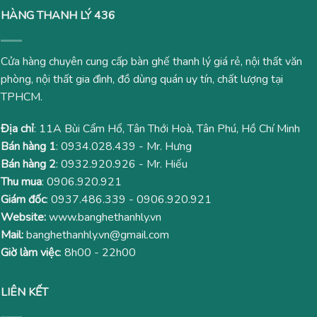
HÀNG THANH LÝ 436
Cửa hàng chuyên cung cấp bàn ghế thanh lý giá rẻ, nội thất văn
phòng, nội thất gia đình, đồ dùng quán uy tín, chất lượng tại
TPHCM.
Địa chỉ
: 11A Bùi Cẩm Hổ, Tân Thới Hoà, Tân Phú, Hồ Chí Minh
Bán hàng 1
:
0934.028.439
- Mr. Hưng
Bán hàng 2
:
0932.920.926
- Mr. Hiếu
Thu mua
:
0906.920.921
Giám đốc
:
0937.486.339
-
0906.920.921
Website:
www.banghethanhly.vn
Mail:
banghethanhly.vn@gmail.com
Giờ làm việc
: 8h00 - 22h00
LIÊN KẾT