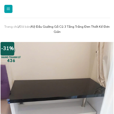
Skip
to
content
Trang chủ
/
Đã bán
/Kệ Đầu Giường Gỗ Cũ 3 Tầng Trắng Đen Thiết Kế Đơn
Giản
-31%