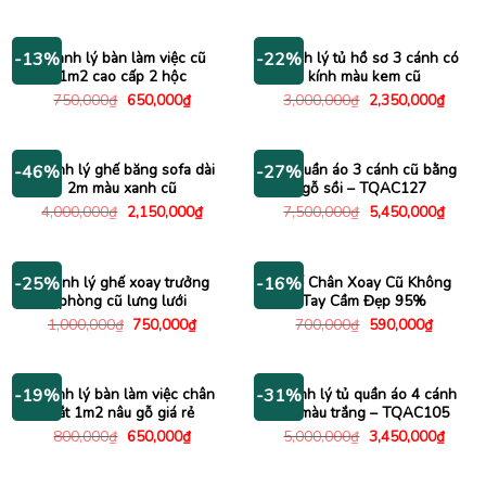
gốc
hiện
gốc
hiện
là:
tại
là:
tại
550,000₫.
là:
800,000₫.
là:
450,000₫.
650,000
Thanh lý bàn làm việc cũ
Thanh lý tủ hồ sơ 3 cánh có
-13%
-22%
1m2 cao cấp 2 hộc
kính màu kem cũ
Giá
Giá
Giá
Giá
750,000
₫
650,000
₫
3,000,000
₫
2,350,000
₫
gốc
hiện
gốc
hiện
là:
tại
là:
tại
750,000₫.
là:
3,000,000₫.
là:
650,000₫.
2,350
Thanh lý ghế băng sofa dài
Tủ quần áo 3 cánh cũ bằng
-46%
-27%
2m màu xanh cũ
gỗ sồi – TQAC127
Giá
Giá
Giá
Giá
4,000,000
₫
2,150,000
₫
7,500,000
₫
5,450,000
₫
gốc
hiện
gốc
hiện
là:
tại
là:
tại
4,000,000₫.
là:
7,500,000₫.
là:
2,150,000₫.
5,450
Thanh lý ghế xoay trưởng
Ghế Chân Xoay Cũ Không
-25%
-16%
phòng cũ lưng lưới
Tay Cầm Đẹp 95%
Giá
Giá
Giá
Giá
1,000,000
₫
750,000
₫
700,000
₫
590,000
₫
gốc
hiện
gốc
hiện
là:
tại
là:
tại
1,000,000₫.
là:
700,000₫.
là:
750,000₫.
590,000
Thanh lý bàn làm việc chân
Thanh lý tủ quần áo 4 cánh
-19%
-31%
sắt 1m2 nâu gỗ giá rẻ
cũ màu trắng – TQAC105
Giá
Giá
Giá
Giá
800,000
₫
650,000
₫
5,000,000
₫
3,450,000
₫
gốc
hiện
gốc
hiện
là:
tại
là:
tại
800,000₫.
là:
5,000,000₫.
là: