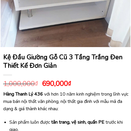
Kệ Đầu Giường Gỗ Cũ 3 Tầng Trắng Đen
Thiết Kế Đơn Giản
Giá
Giá
1,000,000
690,000
₫
₫
gốc
hiện
Hàng Thanh Lý 436
với hơn 10 năm kinh nghiệm trong lĩnh vực
là:
tại
mua bán nội thất văn phòng, nội thất gia đình với mẫu mã đa
1,000,000₫.
là:
dạng & giá thành khác nhau:
690,000₫.
Sản phẩm luôn được
tân trang, vệ sinh, quấn PE
trước khi
giao.