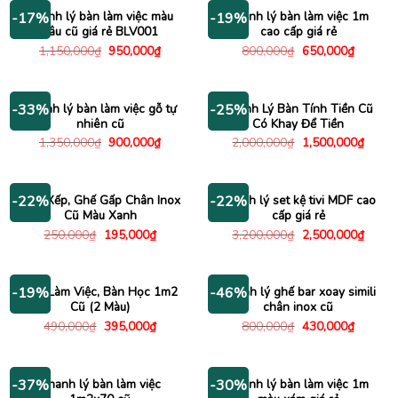
650,000₫.
3,450
Thanh lý bàn làm việc màu
Thanh lý bàn làm việc 1m
-17%
-19%
nâu cũ giá rẻ BLV001
cao cấp giá rẻ
Giá
Giá
Giá
Giá
1,150,000
₫
950,000
₫
800,000
₫
650,000
₫
gốc
hiện
gốc
hiện
là:
tại
là:
tại
1,150,000₫.
là:
800,000₫.
là:
950,000₫.
650,000
Thanh lý bàn làm việc gỗ tự
Thanh Lý Bàn Tính Tiền Cũ
-33%
-25%
nhiên cũ
Có Khay Để Tiền
Giá
Giá
Giá
Giá
1,350,000
₫
900,000
₫
2,000,000
₫
1,500,000
₫
gốc
hiện
gốc
hiện
là:
tại
là:
tại
1,350,000₫.
là:
2,000,000₫.
là:
900,000₫.
1,500
Ghế Xếp, Ghế Gấp Chân Inox
Thanh lý set kệ tivi MDF cao
-22%
-22%
Cũ Màu Xanh
cấp giá rẻ
Giá
Giá
Giá
Giá
250,000
₫
195,000
₫
3,200,000
₫
2,500,000
₫
gốc
hiện
gốc
hiện
là:
tại
là:
tại
250,000₫.
là:
3,200,000₫.
là:
195,000₫.
2,500
Bàn Làm Việc, Bàn Học 1m2
Thanh lý ghế bar xoay simili
-19%
-46%
Cũ (2 Màu)
chân inox cũ
Giá
Giá
Giá
Giá
490,000
₫
395,000
₫
800,000
₫
430,000
₫
gốc
hiện
gốc
hiện
là:
tại
là:
tại
490,000₫.
là:
800,000₫.
là:
395,000₫.
430,000
Thanh lý bàn làm việc
Thanh lý bàn làm việc 1m
-37%
-30%