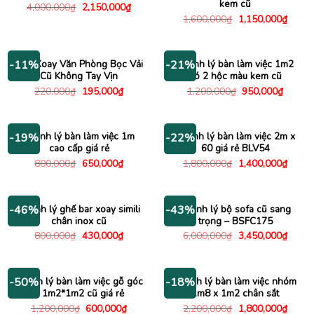
kem cũ
Giá
Giá
4,000,000
₫
2,150,000
₫
gốc
hiện
Giá
Giá
1,600,000
₫
1,150,000
₫
là:
tại
gốc
hiện
4,000,000₫.
là:
là:
tại
2,150,000₫.
1,600,000₫.
là:
1,150
Ghế Xoay Văn Phòng Bọc Vải
Thanh lý bàn làm việc 1m2
-11%
-21%
Cũ Không Tay Vịn
có 2 hộc màu kem cũ
Giá
Giá
Giá
Giá
220,000
₫
195,000
₫
1,200,000
₫
950,000
₫
gốc
hiện
gốc
hiện
là:
tại
là:
tại
220,000₫.
là:
1,200,000₫.
là:
195,000₫.
950,00
Thanh lý bàn làm việc 1m
Thanh lý bàn làm việc 2m x
-19%
-22%
cao cấp giá rẻ
60 giá rẻ BLV54
Giá
Giá
Giá
Giá
800,000
₫
650,000
₫
1,800,000
₫
1,400,000
₫
gốc
hiện
gốc
hiện
là:
tại
là:
tại
800,000₫.
là:
1,800,000₫.
là:
650,000₫.
1,400
Thanh lý ghế bar xoay simili
Thanh lý bộ sofa cũ sang
-46%
-43%
chân inox cũ
trọng – BSFC175
Giá
Giá
Giá
Giá
800,000
₫
430,000
₫
6,000,000
₫
3,450,000
₫
gốc
hiện
gốc
hiện
là:
tại
là:
tại
800,000₫.
là:
6,000,000₫.
là:
430,000₫.
3,450
Thanh lý bàn làm việc gỗ góc
Thanh lý bàn làm việc nhóm
-50%
-18%
L 1m2*1m2 cũ giá rẻ
1m8 x 1m2 chân sắt
Giá
Giá
Giá
Giá
1,200,000
₫
600,000
₫
2,200,000
₫
1,800,000
₫