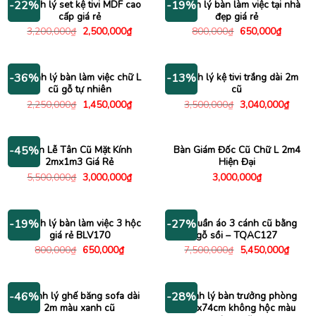
Thanh lý set kệ tivi MDF cao
Thanh lý bàn làm việc tại nhà
-22%
-19%
cấp giá rẻ
đẹp giá rẻ
Giá
Giá
Giá
Giá
3,200,000
₫
2,500,000
₫
800,000
₫
650,000
₫
gốc
hiện
gốc
hiện
là:
tại
là:
tại
3,200,000₫.
là:
800,000₫.
là:
2,500,000₫.
650,000
Thanh lý bàn làm việc chữ L
Thanh lý kệ tivi trắng dài 2m
-36%
-13%
cũ gỗ tự nhiên
cũ
Giá
Giá
Giá
Giá
2,250,000
₫
1,450,000
₫
3,500,000
₫
3,040,000
₫
gốc
hiện
gốc
hiện
là:
tại
là:
tại
2,250,000₫.
là:
3,500,000₫.
là:
1,450,000₫.
3,040
Bàn Lễ Tân Cũ Mặt Kính
Bàn Giám Đốc Cũ Chữ L 2m4
-45%
2mx1m3 Giá Rẻ
Hiện Đại
Giá
Giá
5,500,000
₫
3,000,000
₫
3,000,000
₫
gốc
hiện
là:
tại
5,500,000₫.
là:
3,000,000₫.
Thanh lý bàn làm việc 3 hộc
Tủ quần áo 3 cánh cũ bằng
-19%
-27%
giá rẻ BLV170
gỗ sồi – TQAC127
Giá
Giá
Giá
Giá
800,000
₫
650,000
₫
7,500,000
₫
5,450,000
₫
gốc
hiện
gốc
hiện
là:
tại
là:
tại
800,000₫.
là:
7,500,000₫.
là:
650,000₫.
5,450
Thanh lý ghế băng sofa dài
Thanh lý bàn trưởng phòng
-46%
-28%
2m màu xanh cũ
1m6x74cm không hộc màu