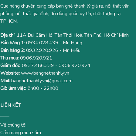
Cửa hàng chuyên cung cấp bàn ghế thanh lý giá rẻ, nội thất văn
phòng, nội thất gia đình, đồ dùng quán uy tín, chất lượng tại
TPHCM.
Địa chỉ
: 11A Bùi Cẩm Hổ, Tân Thới Hoà, Tân Phú, Hồ Chí Minh
Bán hàng 1
:
0934.028.439
- Mr. Hưng
Bán hàng 2
:
0932.920.926
- Mr. Hiếu
Thu mua
:
0906.920.921
Giám đốc
:
0937.486.339
-
0906.920.921
Website:
www.banghethanhly.vn
Mail:
banghethanhly.vn@gmail.com
Giờ làm việc
: 8h00 - 22h00
LIÊN KẾT
Về chúng tôi
Cẩm nang mua sắm