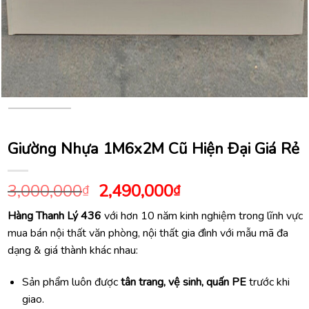
Giường Nhựa 1M6x2M Cũ Hiện Đại Giá Rẻ
Giá
Giá
3,000,000
2,490,000
₫
₫
gốc
hiện
Hàng Thanh Lý 436
với hơn 10 năm kinh nghiệm trong lĩnh vực
là:
tại
mua bán nội thất văn phòng, nội thất gia đình với mẫu mã đa
3,000,000₫.
là:
dạng & giá thành khác nhau:
2,490,000₫.
Sản phẩm luôn được
tân trang, vệ sinh, quấn PE
trước khi
giao.