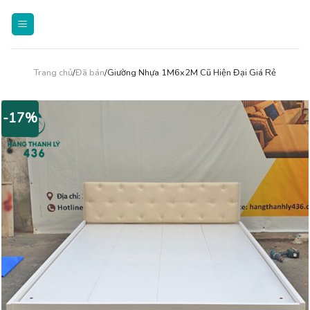
Skip
to
content
Trang chủ
/
Đã bán
/Giường Nhựa 1M6x2M Cũ Hiện Đại Giá Rẻ
-17%