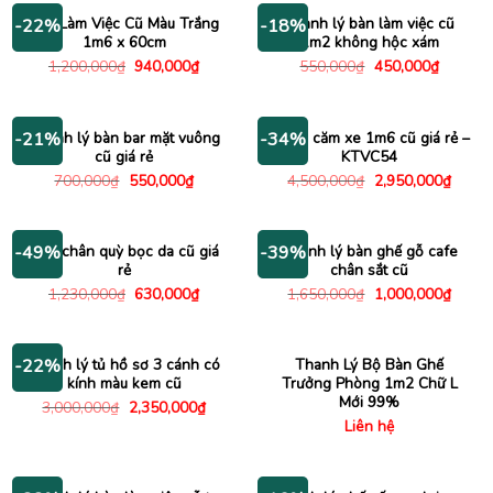
490,000₫.
580,000
Bàn Làm Việc Cũ Màu Trắng
Thanh lý bàn làm việc cũ
-22%
-18%
1m6 x 60cm
1m2 không hộc xám
Giá
Giá
Giá
Giá
1,200,000
₫
940,000
₫
550,000
₫
450,000
₫
gốc
hiện
gốc
hiện
là:
tại
là:
tại
1,200,000₫.
là:
550,000₫.
là:
940,000₫.
450,000
Thanh lý bàn bar mặt vuông
Kệ tivi căm xe 1m6 cũ giá rẻ –
-21%
-34%
cũ giá rẻ
KTVC54
Giá
Giá
Giá
Giá
700,000
₫
550,000
₫
4,500,000
₫
2,950,000
₫
gốc
hiện
gốc
hiện
là:
tại
là:
tại
700,000₫.
là:
4,500,000₫.
là:
550,000₫.
2,950
Ghế chân quỳ bọc da cũ giá
Thanh lý bàn ghế gỗ cafe
-49%
-39%
rẻ
chân sắt cũ
Giá
Giá
Giá
Giá
1,230,000
₫
630,000
₫
1,650,000
₫
1,000,000
₫
gốc
hiện
gốc
hiện
là:
tại
là:
tại
1,230,000₫.
là:
1,650,000₫.
là:
630,000₫.
1,000
Thanh lý tủ hồ sơ 3 cánh có
Thanh Lý Bộ Bàn Ghế
-22%
kính màu kem cũ
Trưởng Phòng 1m2 Chữ L
Mới 99%
Giá
Giá
3,000,000
₫
2,350,000
₫
gốc
hiện
Liên hệ
là:
tại
3,000,000₫.
là:
2,350,000₫.