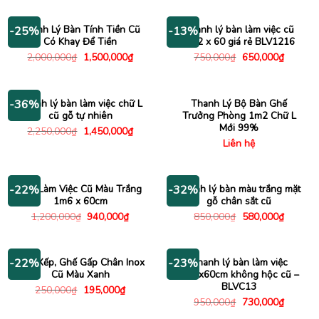
là:
tại
là:
tại
1,800,000₫.
là:
2,500,000₫.
là:
1,400,000₫.
1,780
Thanh Lý Bàn Tính Tiền Cũ
Thanh lý bàn làm việc cũ
-25%
-13%
Có Khay Để Tiền
1m2 x 60 giá rẻ BLV1216
Giá
Giá
Giá
Giá
2,000,000
₫
1,500,000
₫
750,000
₫
650,000
₫
gốc
hiện
gốc
hiện
là:
tại
là:
tại
2,000,000₫.
là:
750,000₫.
là:
1,500,000₫.
650,000
Thanh lý bàn làm việc chữ L
Thanh Lý Bộ Bàn Ghế
-36%
cũ gỗ tự nhiên
Trưởng Phòng 1m2 Chữ L
Mới 99%
Giá
Giá
2,250,000
₫
1,450,000
₫
gốc
hiện
Liên hệ
là:
tại
2,250,000₫.
là:
1,450,000₫.
Bàn Làm Việc Cũ Màu Trắng
Thanh lý bàn màu trắng mặt
-22%
-32%
1m6 x 60cm
gỗ chân sắt cũ
Giá
Giá
Giá
Giá
1,200,000
₫
940,000
₫
850,000
₫
580,000
₫
gốc
hiện
gốc
hiện
là:
tại
là:
tại
1,200,000₫.
là:
850,000₫.
là:
940,000₫.
580,000
Ghế Xếp, Ghế Gấp Chân Inox
Thanh lý bàn làm việc
-22%
-23%
Cũ Màu Xanh
1m2x60cm không hộc cũ –
BLVC13
Giá
Giá
250,000
₫
195,000
₫
gốc
hiện
Giá
Giá
950,000
₫
730,000
₫
là:
tại
gốc
hiện
250,000₫.
là: