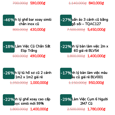
Giá
Giá
Giá
Giá
700,000
₫
590,000
₫
1,140,000
₫
840,000
₫
gốc
hiện
gốc
hiện
là:
tại
là:
tại
700,000₫.
là:
1,140,000₫.
là:
590,000₫.
840,00
Thanh lý ghế bar xoay simili
Tủ quần áo 3 cánh cũ bằng
-46%
-27%
chân inox cũ
gỗ sồi – TQAC127
Giá
Giá
Giá
Giá
800,000
₫
430,000
₫
7,500,000
₫
5,450,000
₫
gốc
hiện
gốc
hiện
là:
tại
là:
tại
800,000₫.
là:
7,500,000₫.
là:
430,000₫.
5,450
Bàn Làm Việc Cũ Chân Sắt
Thanh lý bàn làm việc 2m x
-18%
-22%
Elip Trắng
60 giá rẻ BLV54
Giá
Giá
Giá
Giá
600,000
₫
490,000
₫
1,800,000
₫
1,400,000
₫
gốc
hiện
gốc
hiện
là:
tại
là:
tại
600,000₫.
là:
1,800,000₫.
là:
490,000₫.
1,400
Thanh lý tủ hồ sơ cũ 2 cánh
Thanh lý bàn làm việc màu
-26%
-17%
1m2 x 1m2 giá rẻ
nâu cũ giá rẻ BLV001
Giá
Giá
Giá
Giá
1,350,000
₫
1,000,000
₫
1,150,000
₫
950,000
₫
gốc
hiện
gốc
hiện
là:
tại
là:
tại
1,350,000₫.
là:
1,150,000₫.
là:
1,000,000₫.
950,00
Thanh lý ghế xoay cao cấp
Bàn Làm Việc Cụm 6 Người
-22%
-29%
bọc simili mới 99%
2M7 Cũ
Giá
Giá
Giá
Giá
1,800,000
₫
1,400,000
₫
2,500,000
₫
1,780,000
₫
gốc
hiện
gốc
hiện