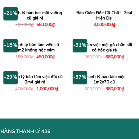
là:
tại
195,000₫.
950,000₫.
là:
730,000
Thanh lý bàn bar mặt vuông
Bàn Giám Đốc Cũ Chữ L 2m4
-21%
cũ giá rẻ
Hiện Đại
Giá
Giá
700,000
₫
550,000
₫
3,000,000
₫
gốc
hiện
là:
tại
700,000₫.
là:
550,000₫.
Thanh lý bàn làm việc cũ
Bàn làm việc mặt gỗ chân sắt
-18%
-31%
1m2 không hộc xám
có hộc giá rẻ
Giá
Giá
Giá
Giá
550,000
₫
450,000
₫
980,000
₫
680,000
₫
gốc
hiện
gốc
hiện
là:
tại
là:
tại
550,000₫.
là:
980,000₫.
là:
450,000₫.
680,000
Thanh lý bàn làm việc đôi cũ
Thanh lý bàn làm việc
-29%
-37%
2m4 giá rẻ
1m2x70 cũ
Giá
Giá
Giá
Giá
1,400,000
₫
1,000,000
₫
600,000
₫
380,000
₫
gốc
hiện
gốc
hiện
là:
tại
là:
tại
1,400,000₫.
là:
600,000₫.
là:
1,000,000₫.
380,000
HÀNG THANH LÝ 436