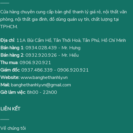
Cửa hàng chuyên cung cấp bàn ghế thanh lý giá rẻ, nội thất văn
phòng, nội thất gia đình, đồ dùng quán uy tín, chất lượng tại
TPHCM.
Địa chỉ
: 11A Bùi Cẩm Hổ, Tân Thới Hoà, Tân Phú, Hồ Chí Minh
Bán hàng 1
:
0934.028.439
- Mr. Hưng
Bán hàng 2
:
0932.920.926
- Mr. Hiếu
Thu mua
:
0906.920.921
Giám đốc
:
0937.486.339
-
0906.920.921
Website:
www.banghethanhly.vn
Mail:
banghethanhly.vn@gmail.com
Giờ làm việc
: 8h00 - 22h00
LIÊN KẾT
Về chúng tôi