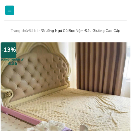
Skip
to
content
Trang chủ
/
Đã bán
/Giường Ngủ Cũ Bọc Nệm Đầu Giường Cao Cấp
-13%