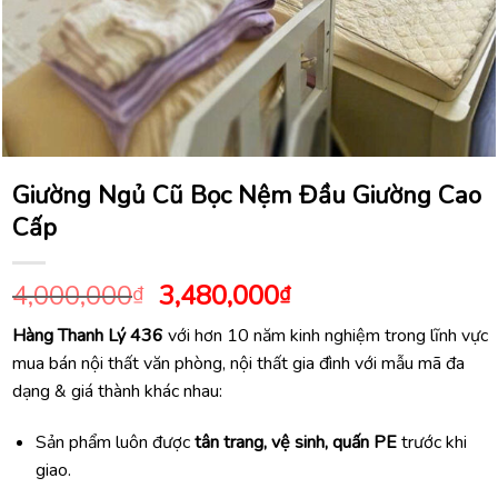
Giường Ngủ Cũ Bọc Nệm Đầu Giường Cao
Cấp
Giá
Giá
4,000,000
3,480,000
₫
₫
gốc
hiện
Hàng Thanh Lý 436
với hơn 10 năm kinh nghiệm trong lĩnh vực
là:
tại
mua bán nội thất văn phòng, nội thất gia đình với mẫu mã đa
4,000,000₫.
là:
dạng & giá thành khác nhau:
3,480,000₫.
Sản phẩm luôn được
tân trang, vệ sinh, quấn PE
trước khi
giao.