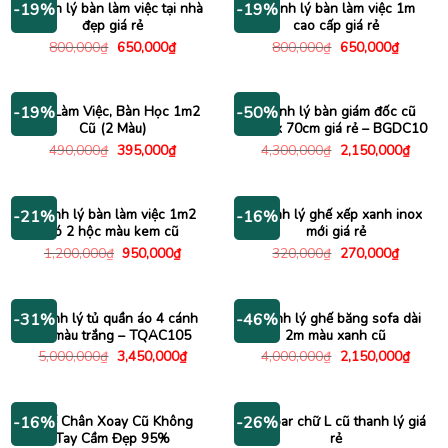
Thanh lý bàn làm việc tại nhà
Thanh lý bàn làm việc 1m
-19%
-19%
đẹp giá rẻ
cao cấp giá rẻ
Giá
Giá
Giá
Giá
800,000
₫
650,000
₫
800,000
₫
650,000
₫
gốc
hiện
gốc
hiện
là:
tại
là:
tại
800,000₫.
là:
800,000₫.
là:
650,000₫.
650,000
Bàn Làm Việc, Bàn Học 1m2
Thanh lý bàn giám đốc cũ
-19%
-50%
Cũ (2 Màu)
1m4 x 70cm giá rẻ – BGDC10
Giá
Giá
Giá
Giá
490,000
₫
395,000
₫
4,300,000
₫
2,150,000
₫
gốc
hiện
gốc
hiện
là:
tại
là:
tại
490,000₫.
là:
4,300,000₫.
là:
395,000₫.
2,150
Thanh lý bàn làm việc 1m2
Thanh lý ghế xếp xanh inox
-21%
-16%
có 2 hộc màu kem cũ
mới giá rẻ
Giá
Giá
Giá
Giá
1,200,000
₫
950,000
₫
320,000
₫
270,000
₫
gốc
hiện
gốc
hiện
là:
tại
là:
tại
1,200,000₫.
là:
320,000₫.
là:
950,000₫.
270,000
Thanh lý tủ quần áo 4 cánh
Thanh lý ghế băng sofa dài
-31%
-46%
cũ màu trắng – TQAC105
2m màu xanh cũ
Giá
Giá
Giá
Giá
5,000,000
₫
3,450,000
₫
4,000,000
₫
2,150,000
₫
gốc
hiện
gốc
hiện
là:
tại
là:
tại
5,000,000₫.
là:
4,000,000₫.
là:
3,450,000₫.
2,150
Ghế Chân Xoay Cũ Không
Bàn bar chữ L cũ thanh lý giá
-16%
-26%
Tay Cầm Đẹp 95%
rẻ