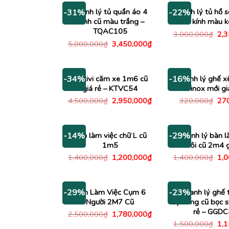
Thanh lý tủ quần áo 4
Thanh lý tủ hồ s
-31%
-22%
cánh cũ màu trắng –
có kính màu 
TQAC105
Giá
3,000,000
₫
2,
gố
Giá
Giá
5,000,000
₫
3,450,000
₫
là:
gốc
hiện
3,0
là:
tại
5,000,000₫.
là:
3,450,000₫.
Kệ tivi căm xe 1m6 cũ
Thanh lý ghế x
-34%
-16%
giá rẻ – KTVC54
inox mới gi
Giá
Giá
Giá
4,500,000
₫
2,950,000
₫
320,000
₫
27
gốc
hiện
gố
là:
tại
là:
4,500,000₫.
là:
320
2,950,000₫.
Bàn làm việc chữ L cũ
Thanh lý bàn l
-14%
-29%
1m5
đôi cũ 2m4 g
Giá
Giá
Giá
1,400,000
₫
1,200,000
₫
1,400,000
₫
1,
gốc
hiện
gố
là:
tại
là:
1,400,000₫.
là:
1,4
1,200,000₫.
Bàn Làm Việc Cụm 6
Thanh lý ghế 
-29%
-23%
Người 2M7 Cũ
phòng cũ bọc si
rẻ – GGD
Giá
Giá
2,500,000
₫
1,780,000
₫
gốc
hiện
Giá
1,500,000
₫
1,
là:
tại