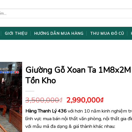
GIỚI THIỆU
HƯỚNG DẪN MUA HÀNG
THU MUA ĐỒ CŨ
Giường Gỗ Xoan Ta 1M8x2M
Tồn Kho
Giá
Giá
3,500,000
2,990,000
₫
₫
gốc
hiện
Hàng Thanh Lý 436
với hơn 10 năm kinh nghiệm t
là:
tại
lĩnh vực mua bán nội thất văn phòng, nội thất gia đ
3,500,000₫.
là:
2,990,0
với mẫu mã đa dạng & giá thành khác nhau: