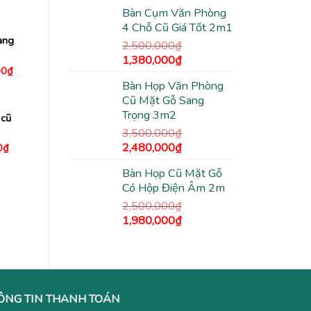
gốc
hiện
0₫.
là:
Bàn Cụm Văn Phòng
là:
tại
1,450,000₫.
4 Chỗ Cũ Giá Tốt 2m1
1,200,000₫.
là:
ang
940,000₫.
2,500,000
₫
Giá
Giá
1,380,000
₫
Giá
00
₫
gốc
hiện
hiện
Bàn Họp Văn Phòng
là:
tại
tại
0₫.
là:
Cũ Mặt Gỗ Sang
2,500,000₫.
là:
3,450,000₫.
Trọng 3m2
1,380,000₫.
 cũ
3,500,000
₫
Giá
Giá
2,480,000
₫
Giá
0
₫
hiện
gốc
hiện
tại
Bàn Họp Cũ Mặt Gỗ
là:
tại
00₫.
là:
630,000₫.
Có Hộp Điện Âm 2m
3,500,000₫.
là:
2,480,000₫.
2,500,000
₫
Giá
Giá
1,980,000
₫
gốc
hiện
là:
tại
2,500,000₫.
là:
1,980,000₫.
ÔNG TIN THANH TOÁN