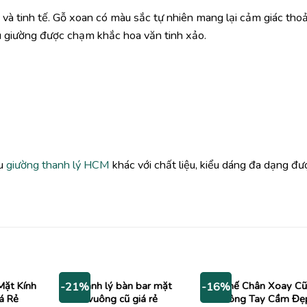
 và tinh tế. Gỗ xoan có màu sắc tự nhiên mang lại cảm giác thoả
u giường được chạm khắc hoa văn tinh xảo.
ẫu
giường thanh lý HCM
khác với chất liệu, kiểu dáng đa dạng đư
Mặt Kính
Thanh lý bàn bar mặt
Ghế Chân Xoay Cũ
-21%
-16%
á Rẻ
vuông cũ giá rẻ
Không Tay Cầm Đẹ