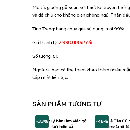
Mô tả: giường gỗ xoan với thiết kế truyền thống
và dễ chịu cho không gian phòng ngủ. Phần đầ
Tình Trạng: hang chưa qua sử dụng, mới 99%
Giá thanh lý:
2.990.000đ/ cái
Số lượng: 50
Ngoài ra, bạn có thể tham khảo thêm nhiều m
cập nhật liên tục.
SẢN PHẨM TƯƠNG TỰ
Thanh lý bàn làm việc gỗ
Bàn Lễ Tân Cũ 
-33%
-45%
tự nhiên cũ
2mx1m3 Gi