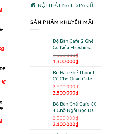
NỘI THẤT NAIL, SPA CŨ
Giá
₫
hiện
tại
₫.
là:
SẢN PHẨM KHUYẾN MÃI
590,000₫.
ệc
Bộ Bàn Cafe 2 Ghế
Cũ Kiểu Hiroshima
Giá
0
₫
hiện
1,900,000
₫
tại
00₫.
là:
Giá
Giá
1,300,000
₫
950,000₫.
gốc
hiện
MDF
Bộ Bàn Ghế Thonet
là:
tại
Cũ Cho Quán Cafe
1,900,000₫.
là:
Giá
00
₫
hiện
1,300,000₫.
2,800,000
₫
tại
Giá
Giá
2,300,000
₫
0₫.
là:
2,500,000₫.
gốc
hiện
ng
Bộ Bàn Ghế Cafe Cũ
là:
tại
ay
4 Chỗ Ngồi Bọc Da
2,800,000₫.
là:
2,300,000₫.
2,500,000
₫
Giá
₫
Giá
Giá
2,100,000
₫
hiện
tại
gốc
hiện
₫.
là: