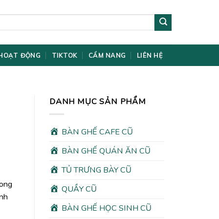
HOẠT ĐỘNG
TIKTOK
CẨM NANG
LIÊN HỆ
DANH MỤC SẢN PHẨM
BÀN GHẾ CAFE CŨ
BÀN GHẾ QUÁN ĂN CŨ
TỦ TRƯNG BÀY CŨ
rong
QUẦY CŨ
ình
BÀN GHẾ HỌC SINH CŨ
00₫.