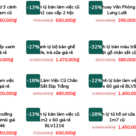
550,000₫.
ơ 3 cánh
Thanh lý bàn làm việc cũ
Ghế Xoay Văn Phòng
-13%
-25%
kem cũ
1m2 cao cấp 2 hộc
Lưng Lưới
Giá
Giá
Giá
Giá
350,000
₫
750,000
₫
650,000
₫
520,000
₫
390,000
c
hiện
gốc
hiện
gốc
tại
là:
tại
là:
00,000₫.
là:
750,000₫.
là:
520,000
2,350,000₫.
650,000₫.
ếp xanh
Thanh lý bộ bàn ghế
Thanh lý bàn màu tr
-27%
-32%
á rẻ
cafe, trà sữa giá rẻ
mặt gỗ chân sắt c
Giá
Giá
Giá
Giá
0,000
₫
2,000,000
₫
1,470,000
₫
850,000
₫
580,000
c
hiện
gốc
hiện
gốc
tại
là:
tại
là:
,000₫.
là:
2,000,000₫.
là:
850,000
270,000₫.
1,470,000₫.
àm việc
Bàn Làm Việc Cũ Chân
Thanh lý bàn làm vi
-18%
-22%
iá rẻ
Sắt Elip Trắng
2m x 60 giá rẻ BLV
Giá
Giá
Giá
Giá
000,000
₫
600,000
₫
490,000
₫
1,800,000
₫
1,400,0
c
hiện
gốc
hiện
gốc
tại
là:
tại
là:
00,000₫.
là:
600,000₫.
là:
1,800,00
1,000,000₫.
490,000₫.
trưởng
Thanh lý bàn làm việc cũ
Thanh lý tủ hồ sơ cửa 
-13%
-28%
mili giá
1m2 x 60 giá rẻ
1m7 cũ
C46
BLV1216
Giá
2,000,000
₫
1,450,0
gốc
Giá
Giá
Giá
150,000
₫
750,000
₫
650,000
₫
là: