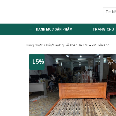
Skip
to
Tìm
kiếm:
content
DANH MỤC SẢN PHẨM
TRANG CHỦ
Trang chủ
/
Đã bán
/Giường Gỗ Xoan Ta 1M8x2M Tồn Kho
-15%