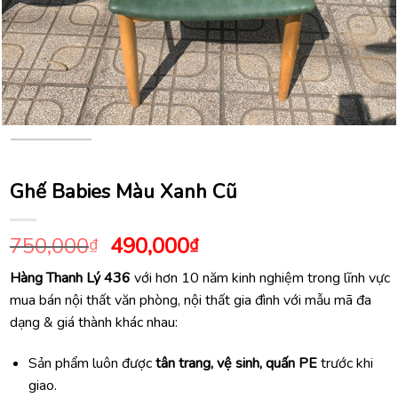
Ghế Babies Màu Xanh Cũ
Giá
Giá
750,000
490,000
₫
₫
gốc
hiện
Hàng Thanh Lý 436
với hơn 10 năm kinh nghiệm trong lĩnh vực
là:
tại
mua bán nội thất văn phòng, nội thất gia đình với mẫu mã đa
750,000₫.
là:
dạng & giá thành khác nhau:
490,000₫.
Sản phẩm luôn được
tân trang, vệ sinh, quấn PE
trước khi
giao.