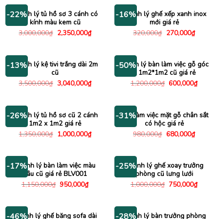
1,500,000₫.
là:
1,150
Thanh lý tủ hồ sơ 3 cánh có
Thanh lý ghế xếp xanh inox
-22%
-16%
kính màu kem cũ
mới giá rẻ
Giá
Giá
Giá
Giá
3,000,000
₫
2,350,000
₫
320,000
₫
270,000
₫
gốc
hiện
gốc
hiện
là:
tại
là:
tại
3,000,000₫.
là:
320,000₫.
là:
2,350,000₫.
270,000
Thanh lý kệ tivi trắng dài 2m
Thanh lý bàn làm việc gỗ góc
-13%
-50%
cũ
L 1m2*1m2 cũ giá rẻ
Giá
Giá
Giá
Giá
3,500,000
₫
3,040,000
₫
1,200,000
₫
600,000
₫
gốc
hiện
gốc
hiện
là:
tại
là:
tại
3,500,000₫.
là:
1,200,000₫.
là:
3,040,000₫.
600,00
Thanh lý tủ hồ sơ cũ 2 cánh
Bàn làm việc mặt gỗ chân sắt
-26%
-31%
1m2 x 1m2 giá rẻ
có hộc giá rẻ
Giá
Giá
Giá
Giá
1,350,000
₫
1,000,000
₫
980,000
₫
680,000
₫
gốc
hiện
gốc
hiện
là:
tại
là:
tại
1,350,000₫.
là:
980,000₫.
là:
1,000,000₫.
680,000
Thanh lý bàn làm việc màu
Thanh lý ghế xoay trưởng
-17%
-25%
nâu cũ giá rẻ BLV001
phòng cũ lưng lưới
Giá
Giá
Giá
Giá
1,150,000
₫
950,000
₫
1,000,000
₫
750,000
₫
gốc
hiện
gốc
hiện
là:
tại
là:
tại
1,150,000₫.
là:
1,000,000₫.
là:
950,000₫.
750,00
Thanh lý ghế băng sofa dài
Thanh lý bàn trưởng phòng
-46%
-28%