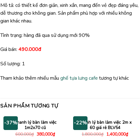
Mô tả: có thiết kế đơn giản, xinh xắn, mang đến vẻ đẹp đáng yêu,
dễ thương cho không gian. Sản phẩm phù hợp với nhiều không
gian khác nhau.
Tình trạng: hàng đã qua sử dụng mới 90%
Giá bán:
490.000đ
Số lượng: 1
Tham khảo thêm nhiều mẫu
ghế tựa lưng cafe
tương tự khác
SẢN PHẨM TƯƠNG TỰ
Thanh lý bàn làm việc
Thanh lý bàn làm việc 2m x
-37%
-22%
1m2x70 cũ
60 giá rẻ BLV54
Giá
Giá
Giá
Giá
600,000
₫
380,000
₫
1,800,000
₫
1,400,000
₫
gốc
hiện
gốc
hiện