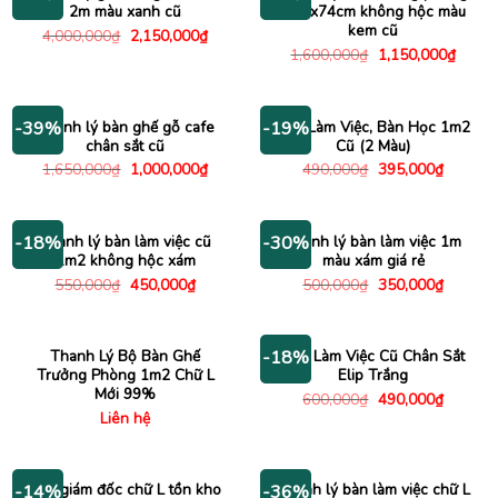
2m màu xanh cũ
1m6x74cm không hộc màu
kem cũ
Giá
Giá
4,000,000
₫
2,150,000
₫
gốc
hiện
Giá
Giá
1,600,000
₫
1,150,000
₫
là:
tại
gốc
hiện
4,000,000₫.
là:
là:
tại
2,150,000₫.
1,600,000₫.
là:
1,150
Thanh lý bàn ghế gỗ cafe
Bàn Làm Việc, Bàn Học 1m2
-39%
-19%
chân sắt cũ
Cũ (2 Màu)
Giá
Giá
Giá
Giá
1,650,000
₫
1,000,000
₫
490,000
₫
395,000
₫
gốc
hiện
gốc
hiện
là:
tại
là:
tại
1,650,000₫.
là:
490,000₫.
là:
1,000,000₫.
395,000
Thanh lý bàn làm việc cũ
Thanh lý bàn làm việc 1m
-18%
-30%
1m2 không hộc xám
màu xám giá rẻ
Giá
Giá
Giá
Giá
550,000
₫
450,000
₫
500,000
₫
350,000
₫
gốc
hiện
gốc
hiện
là:
tại
là:
tại
550,000₫.
là:
500,000₫.
là:
450,000₫.
350,000
Thanh Lý Bộ Bàn Ghế
Bàn Làm Việc Cũ Chân Sắt
-18%
Trưởng Phòng 1m2 Chữ L
Elip Trắng
Mới 99%
Giá
Giá
600,000
₫
490,000
₫
gốc
hiện
Liên hệ
là:
tại
600,000₫.
là:
490,000
Bàn giám đốc chữ L tồn kho
Thanh lý bàn làm việc chữ L
-14%
-36%