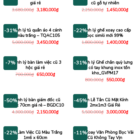
giá rẻ
cũ gỗ tự nhiên
Giá
Giá
Giá
Giá
3,680,000
₫
3,180,000
₫
2,250,000
₫
1,450,000
₫
gốc
hiện
gốc
hiện
là:
tại
là:
tại
3,680,000₫.
là:
2,250,000₫.
là:
3,180,000₫.
1,450
Thanh lý tủ quần áo 4 cánh
Thanh lý ghế xoay cao cấp
-31%
-22%
cũ màu trắng – TQAC105
bọc simili mới 99%
Giá
Giá
Giá
Giá
5,000,000
₫
3,450,000
₫
1,800,000
₫
1,400,000
₫
gốc
hiện
gốc
hiện
là:
tại
là:
tại
5,000,000₫.
là:
1,800,000₫.
là:
3,450,000₫.
1,400
Thanh lý bàn làm việc cũ 3
Thanh lý Ghế chân quỳ lưng
-7%
-31%
hộc giá rẻ
lưới có tay khung inox tồn
kho_GVPM17
Giá
Giá
700,000
₫
650,000
₫
gốc
hiện
Giá
Giá
800,000
₫
550,000
₫
là:
tại
gốc
hiện
700,000₫.
là:
là:
tại
650,000₫.
800,000₫.
là:
550,000
Thanh lý bàn giám đốc cũ
Bàn Lễ Tân Cũ Mặt Kính
-50%
-45%
1m4 x 70cm giá rẻ – BGDC10
2mx1m3 Giá Rẻ
Giá
Giá
Giá
Giá
4,300,000
₫
2,150,000
₫
5,500,000
₫
3,000,000
₫
gốc
hiện
gốc
hiện
là:
tại
là:
tại
4,300,000₫.
là:
5,500,000₫.
là:
2,150,000₫.
3,000
Bàn Làm Việc Cũ Màu Trắng
Ghế Xoay Văn Phòng Bọc Vải
-22%
-11%
1m6 x 60cm
Cũ Không Tay Vịn