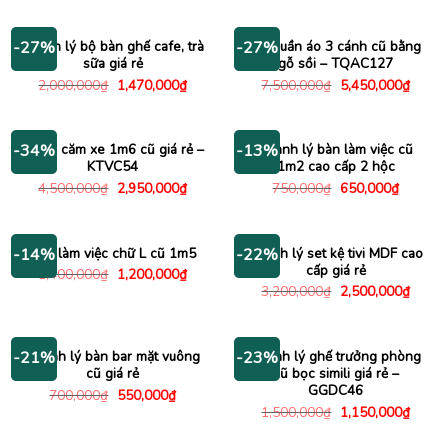
là:
tại
là:
tại
600,000₫.
là:
1,800,000₫.
là:
380,000₫.
1,400
Thanh lý bộ bàn ghế cafe, trà
Tủ quần áo 3 cánh cũ bằng
-27%
-27%
sữa giá rẻ
gỗ sồi – TQAC127
Giá
Giá
Giá
Giá
2,000,000
₫
1,470,000
₫
7,500,000
₫
5,450,000
₫
gốc
hiện
gốc
hiện
là:
tại
là:
tại
2,000,000₫.
là:
7,500,000₫.
là:
1,470,000₫.
5,450
Kệ tivi căm xe 1m6 cũ giá rẻ –
Thanh lý bàn làm việc cũ
-34%
-13%
KTVC54
1m2 cao cấp 2 hộc
Giá
Giá
Giá
Giá
4,500,000
₫
2,950,000
₫
750,000
₫
650,000
₫
gốc
hiện
gốc
hiện
là:
tại
là:
tại
4,500,000₫.
là:
750,000₫.
là:
2,950,000₫.
650,000
Bàn làm việc chữ L cũ 1m5
Thanh lý set kệ tivi MDF cao
-14%
-22%
cấp giá rẻ
Giá
Giá
1,400,000
₫
1,200,000
₫
gốc
hiện
Giá
Giá
3,200,000
₫
2,500,000
₫
là:
tại
gốc
hiện
1,400,000₫.
là:
là:
tại
1,200,000₫.
3,200,000₫.
là:
2,500
Thanh lý bàn bar mặt vuông
Thanh lý ghế trưởng phòng
-21%
-23%
cũ giá rẻ
cũ bọc simili giá rẻ –
GGDC46
Giá
Giá
700,000
₫
550,000
₫
gốc
hiện
Giá
Giá
1,500,000
₫
1,150,000
₫
là:
tại
gốc
hiện
700,000₫.
là:
là:
tại
550,000₫.