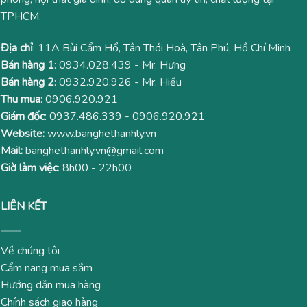
TPHCM.
Địa chỉ
: 11A Bùi Cẩm Hổ, Tân Thới Hoà, Tân Phú, Hồ Chí Minh
Bán hàng 1
:
0934.028.439
- Mr. Hưng
Bán hàng 2
:
0932.920.926
- Mr. Hiếu
Thu mua
:
0906.920.921
Giám đốc
:
0937.486.339
-
0906.920.921
Website:
www.banghethanhly.vn
Mail:
banghethanhly.vn@gmail.com
Giờ làm việc
: 8h00 - 22h00
LIÊN KẾT
Về chúng tôi
Cẩm nang mua sắm
Hướng dẫn mua hàng
Chính sách giao hàng