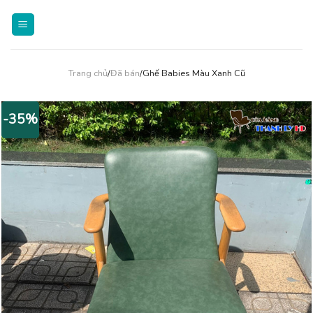
Skip
to
content
Trang chủ
/
Đã bán
/Ghế Babies Màu Xanh Cũ
-35%