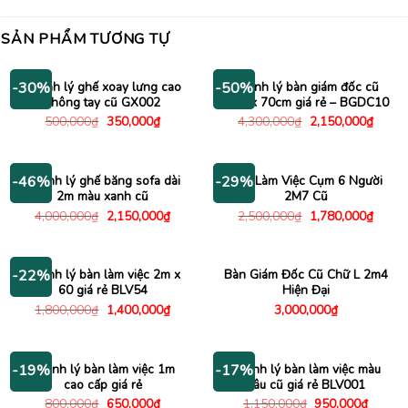
SẢN PHẨM TƯƠNG TỰ
Thanh lý ghế xoay lưng cao
Thanh lý bàn giám đốc cũ
-30%
-50%
không tay cũ GX002
1m4 x 70cm giá rẻ – BGDC10
Giá
Giá
Giá
Giá
500,000
₫
350,000
₫
4,300,000
₫
2,150,000
₫
gốc
hiện
gốc
hiện
là:
tại
là:
tại
500,000₫.
là:
4,300,000₫.
là:
350,000₫.
2,150
Thanh lý ghế băng sofa dài
Bàn Làm Việc Cụm 6 Người
-46%
-29%
2m màu xanh cũ
2M7 Cũ
Giá
Giá
Giá
Giá
4,000,000
₫
2,150,000
₫
2,500,000
₫
1,780,000
₫
gốc
hiện
gốc
hiện
là:
tại
là:
tại
4,000,000₫.
là:
2,500,000₫.
là:
2,150,000₫.
1,780
Thanh lý bàn làm việc 2m x
Bàn Giám Đốc Cũ Chữ L 2m4
-22%
60 giá rẻ BLV54
Hiện Đại
Giá
Giá
1,800,000
₫
1,400,000
₫
3,000,000
₫
gốc
hiện
là:
tại
1,800,000₫.
là:
1,400,000₫.
Thanh lý bàn làm việc 1m
Thanh lý bàn làm việc màu
-19%
-17%
cao cấp giá rẻ
nâu cũ giá rẻ BLV001
Giá
Giá
Giá
Giá
800,000
₫
650,000
₫
1,150,000
₫
950,000
₫