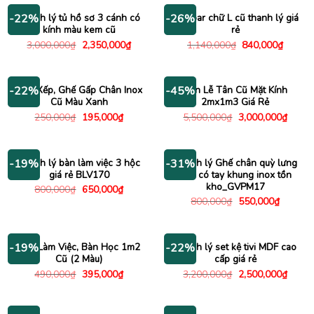
1,470,000₫.
350,000
Thanh lý tủ hồ sơ 3 cánh có
Bàn bar chữ L cũ thanh lý giá
-22%
-26%
kính màu kem cũ
rẻ
Giá
Giá
Giá
Giá
3,000,000
₫
2,350,000
₫
1,140,000
₫
840,000
₫
gốc
hiện
gốc
hiện
là:
tại
là:
tại
3,000,000₫.
là:
1,140,000₫.
là:
2,350,000₫.
840,00
Ghế Xếp, Ghế Gấp Chân Inox
Bàn Lễ Tân Cũ Mặt Kính
-22%
-45%
Cũ Màu Xanh
2mx1m3 Giá Rẻ
Giá
Giá
Giá
Giá
250,000
₫
195,000
₫
5,500,000
₫
3,000,000
₫
gốc
hiện
gốc
hiện
là:
tại
là:
tại
250,000₫.
là:
5,500,000₫.
là:
195,000₫.
3,000
Thanh lý bàn làm việc 3 hộc
Thanh lý Ghế chân quỳ lưng
-19%
-31%
giá rẻ BLV170
lưới có tay khung inox tồn
kho_GVPM17
Giá
Giá
800,000
₫
650,000
₫
gốc
hiện
Giá
Giá
800,000
₫
550,000
₫
là:
tại
gốc
hiện
800,000₫.
là:
là:
tại
650,000₫.
800,000₫.
là:
550,000
Bàn Làm Việc, Bàn Học 1m2
Thanh lý set kệ tivi MDF cao
-19%
-22%
Cũ (2 Màu)
cấp giá rẻ
Giá
Giá
Giá
Giá
490,000
₫
395,000
₫
3,200,000
₫
2,500,000
₫
gốc
hiện
gốc
hiện
là:
tại
là:
tại
490,000₫.
là:
3,200,000₫.
là:
395,000₫.
2,500