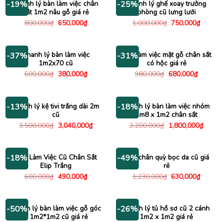
Thanh lý bàn làm việc chân
Thanh lý ghế xoay trưởng
-19%
-25%
sắt 1m2 nâu gỗ giá rẻ
phòng cũ lưng lưới
Giá
Giá
Giá
Giá
800,000
₫
650,000
₫
1,000,000
₫
750,000
₫
gốc
hiện
gốc
hiện
là:
tại
là:
tại
800,000₫.
là:
1,000,000₫.
là:
650,000₫.
750,00
Thanh lý bàn làm việc
Bàn làm việc mặt gỗ chân sắt
-37%
-31%
1m2x70 cũ
có hộc giá rẻ
Giá
Giá
Giá
Giá
600,000
₫
380,000
₫
980,000
₫
680,000
₫
gốc
hiện
gốc
hiện
là:
tại
là:
tại
600,000₫.
là:
980,000₫.
là:
380,000₫.
680,000
Thanh lý kệ tivi trắng dài 2m
Thanh lý bàn làm việc nhóm
-13%
-18%
cũ
1m8 x 1m2 chân sắt
Giá
Giá
Giá
Giá
3,500,000
₫
3,040,000
₫
2,200,000
₫
1,800,000
₫
gốc
hiện
gốc
hiện
là:
tại
là:
tại
3,500,000₫.
là:
2,200,000₫.
là:
3,040,000₫.
1,800
Bàn Làm Việc Cũ Chân Sắt
Ghế chân quỳ bọc da cũ giá
-18%
-49%
Elip Trắng
rẻ
Giá
Giá
Giá
Giá
600,000
₫
490,000
₫
1,230,000
₫
630,000
₫
gốc
hiện
gốc
hiện
là:
tại
là:
tại
600,000₫.
là:
1,230,000₫.
là:
490,000₫.
630,00
Thanh lý bàn làm việc gỗ góc
Thanh lý tủ hồ sơ cũ 2 cánh
-50%
-26%
L 1m2*1m2 cũ giá rẻ
1m2 x 1m2 giá rẻ