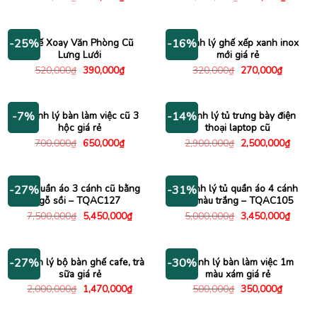
gốc
hiện
gốc
hiện
là:
tại
là:
tại
800,000₫.
là:
1,150,000₫.
là:
650,000₫.
950,00
Ghế Xoay Văn Phòng Cũ
Thanh lý ghế xếp xanh inox
-25%
-16%
Lưng Lưới
mới giá rẻ
Giá
Giá
Giá
Giá
520,000
₫
390,000
₫
320,000
₫
270,000
₫
gốc
hiện
gốc
hiện
là:
tại
là:
tại
520,000₫.
là:
320,000₫.
là:
390,000₫.
270,000
Thanh lý bàn làm việc cũ 3
Thanh lý tủ trưng bày điện
-7%
-14%
hộc giá rẻ
thoại laptop cũ
Giá
Giá
Giá
Giá
700,000
₫
650,000
₫
2,900,000
₫
2,500,000
₫
gốc
hiện
gốc
hiện
là:
tại
là:
tại
700,000₫.
là:
2,900,000₫.
là:
650,000₫.
2,500
Tủ quần áo 3 cánh cũ bằng
Thanh lý tủ quần áo 4 cánh
-27%
-31%
gỗ sồi – TQAC127
cũ màu trắng – TQAC105
Giá
Giá
Giá
Giá
7,500,000
₫
5,450,000
₫
5,000,000
₫
3,450,000
₫
gốc
hiện
gốc
hiện
là:
tại
là:
tại
7,500,000₫.
là:
5,000,000₫.
là:
5,450,000₫.
3,450
Thanh lý bộ bàn ghế cafe, trà
Thanh lý bàn làm việc 1m
-27%
-30%
sữa giá rẻ
màu xám giá rẻ
Giá
Giá
Giá
Giá
2,000,000
₫
1,470,000
₫
500,000
₫
350,000
₫
gốc
hiện
gốc
hiện
là:
tại
là:
tại
2,000,000₫.
là:
500,000₫.
là: