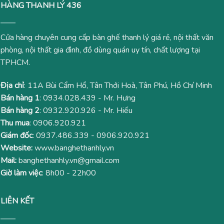
HÀNG THANH LÝ 436
Cửa hàng chuyên cung cấp bàn ghế thanh lý giá rẻ, nội thất văn
phòng, nội thất gia đình, đồ dùng quán uy tín, chất lượng tại
TPHCM.
Địa chỉ
: 11A Bùi Cẩm Hổ, Tân Thới Hoà, Tân Phú, Hồ Chí Minh
Bán hàng 1
:
0934.028.439
- Mr. Hưng
Bán hàng 2
:
0932.920.926
- Mr. Hiếu
Thu mua
:
0906.920.921
Giám đốc
:
0937.486.339
-
0906.920.921
Website:
www.banghethanhly.vn
Mail:
banghethanhly.vn@gmail.com
Giờ làm việc
: 8h00 - 22h00
LIÊN KẾT