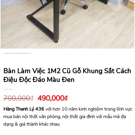
Bàn Làm Việc 1M2 Cũ Gỗ Khung Sắt Cách
Điệu Độc Đáo Màu Đen
Giá
Giá
700,000
490,000
₫
₫
gốc
hiện
Hàng Thanh Lý 436
với hơn 10 năm kinh nghiệm trong lĩnh vực
là:
tại
mua bán nội thất văn phòng, nội thất gia đình với mẫu mã đa
700,000₫.
là:
dạng & giá thành khác nhau:
490,000₫.