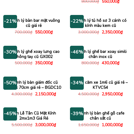
Giá
Giá
800,000
₫
550,000
₫
là:
tại
gốc
hiện
490,000₫.
là:
là:
tại
395,000₫.
800,000₫.
là:
550,000
Thanh lý bàn bar mặt vuông
Thanh lý tủ hồ sơ 3 cánh có
-21%
-22%
cũ giá rẻ
kính màu kem cũ
Giá
Giá
Giá
Giá
700,000
₫
550,000
₫
3,000,000
₫
2,350,000
₫
gốc
hiện
gốc
hiện
là:
tại
là:
tại
700,000₫.
là:
3,000,000₫.
là:
550,000₫.
2,350
Thanh lý ghế xoay lưng cao
Thanh lý ghế bar xoay simili
-30%
-46%
không tay cũ GX002
chân inox cũ
Giá
Giá
Giá
Giá
500,000
₫
350,000
₫
800,000
₫
430,000
₫
gốc
hiện
gốc
hiện
là:
tại
là:
tại
500,000₫.
là:
800,000₫.
là:
350,000₫.
430,000
Thanh lý bàn giám đốc cũ
Kệ tivi căm xe 1m6 cũ giá rẻ –
-50%
-34%
1m4 x 70cm giá rẻ – BGDC10
KTVC54
Giá
Giá
Giá
Giá
4,300,000
₫
2,150,000
₫
4,500,000
₫
2,950,000
₫
gốc
hiện
gốc
hiện
là:
tại
là:
tại
4,300,000₫.
là:
4,500,000₫.
là:
2,150,000₫.
2,950
Bàn Lễ Tân Cũ Mặt Kính
Thanh lý bàn ghế gỗ cafe
-45%
-39%
2mx1m3 Giá Rẻ
chân sắt cũ
Giá
Giá
Giá
Giá
5,500,000
₫
3,000,000
₫
1,650,000
₫
1,000,000
₫
gốc
hiện
gốc
hiện
là:
tại
là:
tại