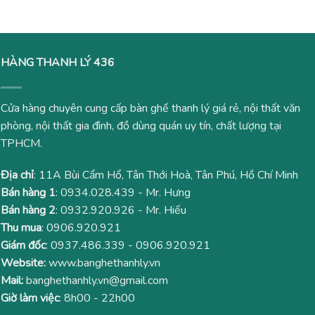
380,000₫.
950,00
HÀNG THANH LÝ 436
Cửa hàng chuyên cung cấp bàn ghế thanh lý giá rẻ, nội thất văn
phòng, nội thất gia đình, đồ dùng quán uy tín, chất lượng tại
TPHCM.
Địa chỉ
: 11A Bùi Cẩm Hổ, Tân Thới Hoà, Tân Phú, Hồ Chí Minh
Bán hàng 1
:
0934.028.439
- Mr. Hưng
Bán hàng 2
:
0932.920.926
- Mr. Hiếu
Thu mua
:
0906.920.921
Giám đốc
:
0937.486.339
-
0906.920.921
Website:
www.banghethanhly.vn
Mail:
banghethanhly.vn@gmail.com
Giờ làm việc
: 8h00 - 22h00