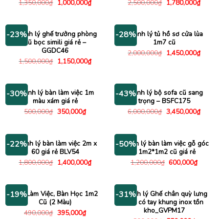
Giá
Giá
Giá
Giá
1,350,000
₫
1,000,000
₫
2,500,000
₫
1,780,000
₫
gốc
hiện
gốc
hiện
là:
tại
là:
tại
1,350,000₫.
là:
2,500,000₫.
là:
1,000,000₫.
1,780
Thanh lý ghế trưởng phòng
Thanh lý tủ hồ sơ cửa lùa
-23%
-28%
cũ bọc simili giá rẻ –
1m7 cũ
GGDC46
Giá
Giá
2,000,000
₫
1,450,000
₫
gốc
hiện
Giá
Giá
1,500,000
₫
1,150,000
₫
là:
tại
gốc
hiện
2,000,000₫.
là:
là:
tại
1,450
1,500,000₫.
là:
1,150,000₫.
Thanh lý bàn làm việc 1m
Thanh lý bộ sofa cũ sang
-30%
-43%
màu xám giá rẻ
trọng – BSFC175
Giá
Giá
Giá
Giá
500,000
₫
350,000
₫
6,000,000
₫
3,450,000
₫
gốc
hiện
gốc
hiện
là:
tại
là:
tại
500,000₫.
là:
6,000,000₫.
là:
350,000₫.
3,450
Thanh lý bàn làm việc 2m x
Thanh lý bàn làm việc gỗ góc
-22%
-50%
60 giá rẻ BLV54
L 1m2*1m2 cũ giá rẻ
Giá
Giá
Giá
Giá
1,800,000
₫
1,400,000
₫
1,200,000
₫
600,000
₫
gốc
hiện
gốc
hiện
là:
tại
là:
tại
1,800,000₫.
là:
1,200,000₫.
là:
1,400,000₫.
600,00
Bàn Làm Việc, Bàn Học 1m2
Thanh lý Ghế chân quỳ lưng
-19%
-31%
Cũ (2 Màu)
lưới có tay khung inox tồn
kho_GVPM17
Giá
Giá
490,000
₫
395,000
₫
gốc
hiện