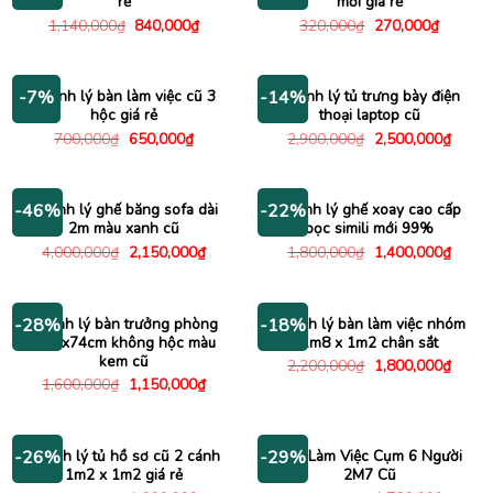
rẻ
mới giá rẻ
Giá
Giá
Giá
Giá
1,140,000
₫
840,000
₫
320,000
₫
270,000
₫
gốc
hiện
gốc
hiện
là:
tại
là:
tại
1,140,000₫.
là:
320,000₫.
là:
840,000₫.
270,000
Thanh lý bàn làm việc cũ 3
Thanh lý tủ trưng bày điện
-7%
-14%
hộc giá rẻ
thoại laptop cũ
Giá
Giá
Giá
Giá
700,000
₫
650,000
₫
2,900,000
₫
2,500,000
₫
gốc
hiện
gốc
hiện
là:
tại
là:
tại
700,000₫.
là:
2,900,000₫.
là:
650,000₫.
2,500
Thanh lý ghế băng sofa dài
Thanh lý ghế xoay cao cấp
-46%
-22%
2m màu xanh cũ
bọc simili mới 99%
Giá
Giá
Giá
Giá
4,000,000
₫
2,150,000
₫
1,800,000
₫
1,400,000
₫
gốc
hiện
gốc
hiện
là:
tại
là:
tại
4,000,000₫.
là:
1,800,000₫.
là:
2,150,000₫.
1,400
Thanh lý bàn trưởng phòng
Thanh lý bàn làm việc nhóm
-28%
-18%
1m6x74cm không hộc màu
1m8 x 1m2 chân sắt
kem cũ
Giá
Giá
2,200,000
₫
1,800,000
₫
gốc
hiện
Giá
Giá
1,600,000
₫
1,150,000
₫
là:
tại
gốc
hiện
2,200,000₫.
là:
là:
tại
1,800
1,600,000₫.
là:
1,150,000₫.
Thanh lý tủ hồ sơ cũ 2 cánh
Bàn Làm Việc Cụm 6 Người
-26%
-29%
1m2 x 1m2 giá rẻ
2M7 Cũ