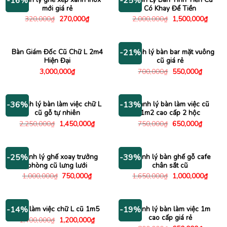
-16%
-25%
mới giá rẻ
Có Khay Để Tiền
Giá
Giá
Giá
Giá
320,000
₫
270,000
₫
2,000,000
₫
1,500,000
₫
gốc
hiện
gốc
hiện
là:
tại
là:
tại
320,000₫.
là:
2,000,000₫.
là:
270,000₫.
1,500
Bàn Giám Đốc Cũ Chữ L 2m4
Thanh lý bàn bar mặt vuông
-21%
Hiện Đại
cũ giá rẻ
Giá
Giá
3,000,000
₫
700,000
₫
550,000
₫
gốc
hiện
là:
tại
700,000₫.
là:
550,000
Thanh lý bàn làm việc chữ L
Thanh lý bàn làm việc cũ
-36%
-13%
cũ gỗ tự nhiên
1m2 cao cấp 2 hộc
Giá
Giá
Giá
Giá
2,250,000
₫
1,450,000
₫
750,000
₫
650,000
₫
gốc
hiện
gốc
hiện
là:
tại
là:
tại
2,250,000₫.
là:
750,000₫.
là:
1,450,000₫.
650,000
Thanh lý ghế xoay trưởng
Thanh lý bàn ghế gỗ cafe
-25%
-39%
phòng cũ lưng lưới
chân sắt cũ
Giá
Giá
Giá
Giá
1,000,000
₫
750,000
₫
1,650,000
₫
1,000,000
₫
gốc
hiện
gốc
hiện
là:
tại
là:
tại
1,000,000₫.
là:
1,650,000₫.
là:
750,000₫.
1,000
Bàn làm việc chữ L cũ 1m5
Thanh lý bàn làm việc 1m
-14%
-19%
cao cấp giá rẻ
Giá
Giá
1,400,000
₫
1,200,000
₫
gốc
hiện