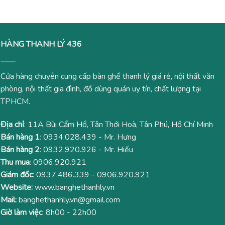
600,000₫.
350,000
HÀNG THANH LÝ 436
Cửa hàng chuyên cung cấp bàn ghế thanh lý giá rẻ, nội thất văn
phòng, nội thất gia đình, đồ dùng quán uy tín, chất lượng tại
TPHCM.
Địa chỉ
: 11A Bùi Cẩm Hổ, Tân Thới Hoà, Tân Phú, Hồ Chí Minh
Bán hàng 1
:
0934.028.439
- Mr. Hưng
Bán hàng 2
:
0932.920.926
- Mr. Hiếu
Thu mua
:
0906.920.921
Giám đốc
:
0937.486.339
-
0906.920.921
Website:
www.banghethanhly.vn
Mail:
banghethanhly.vn@gmail.com
Giờ làm việc
: 8h00 - 22h00