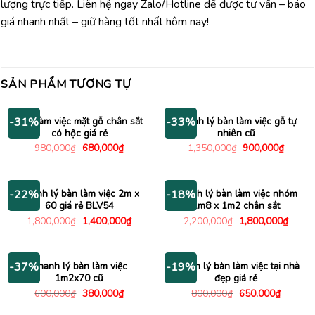
lượng trực tiếp. Liên hệ ngay Zalo/Hotline để được tư vấn – báo
giá nhanh nhất – giữ hàng tốt nhất hôm nay!
SẢN PHẨM TƯƠNG TỰ
Bàn làm việc mặt gỗ chân sắt
Thanh lý bàn làm việc gỗ tự
-31%
-33%
có hộc giá rẻ
nhiên cũ
Giá
Giá
Giá
Giá
980,000
₫
680,000
₫
1,350,000
₫
900,000
₫
gốc
hiện
gốc
hiện
là:
tại
là:
tại
980,000₫.
là:
1,350,000₫.
là:
680,000₫.
900,00
Thanh lý bàn làm việc 2m x
Thanh lý bàn làm việc nhóm
-22%
-18%
60 giá rẻ BLV54
1m8 x 1m2 chân sắt
Giá
Giá
Giá
Giá
1,800,000
₫
1,400,000
₫
2,200,000
₫
1,800,000
₫
gốc
hiện
gốc
hiện
là:
tại
là:
tại
1,800,000₫.
là:
2,200,000₫.
là:
1,400,000₫.
1,800
Thanh lý bàn làm việc
Thanh lý bàn làm việc tại nhà
-37%
-19%
1m2x70 cũ
đẹp giá rẻ
Giá
Giá
Giá
Giá
600,000
₫
380,000
₫
800,000
₫
650,000
₫
gốc
hiện
gốc
hiện
là:
tại
là:
tại