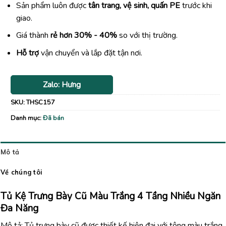
Sản phẩm luôn được
tân trang, vệ sinh, quấn PE
trước khi
giao.
Giá thành
rẻ hơn 30% - 40%
so với thị trường.
Hỗ trợ
vận chuyển và lắp đặt tận nơi.
Zalo: Hưng
SKU:
THSC157
Danh mục:
Đã bán
Mô tả
Về chúng tôi
Tủ Kệ Trưng Bày Cũ Màu Trắng 4 Tầng Nhiều Ngăn
Đa Năng
Mô tả: Tủ trưng bày cũ được thiết kế hiện đại với tông màu trắng