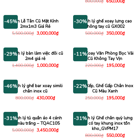
Giá
Giá
800,000
₫
650,000
₫
là:
tại
gốc
hiện
1,400,000₫.
là:
là:
tại
1,200,000₫.
800,000₫.
là:
650,000
Bàn Lễ Tân Cũ Mặt Kính
Thanh lý ghế xoay lưng cao
-45%
-30%
2mx1m3 Giá Rẻ
không tay cũ GX002
Giá
Giá
Giá
Giá
5,500,000
₫
3,000,000
₫
500,000
₫
350,000
₫
gốc
hiện
gốc
hiện
là:
tại
là:
tại
5,500,000₫.
là:
500,000₫.
là:
3,000,000₫.
350,000
Thanh lý bàn làm việc đôi cũ
Ghế Xoay Văn Phòng Bọc Vải
-29%
-11%
2m4 giá rẻ
Cũ Không Tay Vịn
Giá
Giá
Giá
Giá
1,400,000
₫
1,000,000
₫
220,000
₫
195,000
₫
gốc
hiện
gốc
hiện
là:
tại
là:
tại
1,400,000₫.
là:
220,000₫.
là:
1,000,000₫.
195,000
Thanh lý ghế bar xoay simili
Ghế Xếp, Ghế Gấp Chân Inox
-46%
-22%
chân inox cũ
Cũ Màu Xanh
Giá
Giá
Giá
Giá
800,000
₫
430,000
₫
250,000
₫
195,000
₫
gốc
hiện
gốc
hiện
là:
tại
là:
tại
800,000₫.
là:
250,000₫.
là:
430,000₫.
195,000
Thanh lý tủ quần áo 4 cánh
Thanh lý Ghế chân quỳ lưng
-31%
-31%
cũ màu trắng – TQAC105
lưới có tay khung inox tồn
kho_GVPM17
Giá
Giá
5,000,000
₫
3,450,000
₫
gốc
hiện
Giá
Giá
800,000
₫
550,000
₫
là:
tại
gốc
hiện