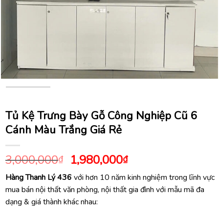
Tủ Kệ Trưng Bày Gỗ Công Nghiệp Cũ 6
Cánh Màu Trắng Giá Rẻ
Giá
Giá
3,000,000
1,980,000
₫
₫
gốc
hiện
Hàng Thanh Lý 436
với hơn 10 năm kinh nghiệm trong lĩnh vực
là:
tại
mua bán nội thất văn phòng, nội thất gia đình với mẫu mã đa
3,000,000₫.
là:
dạng & giá thành khác nhau:
1,980,000₫.