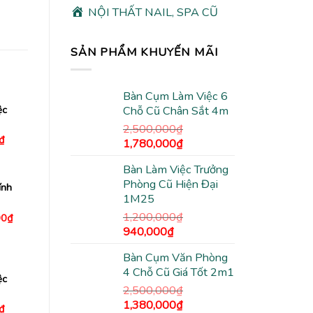
NỘI THẤT NAIL, SPA CŨ
SẢN PHẨM KHUYẾN MÃI
Bàn Cụm Làm Việc 6
ệc
Chỗ Cũ Chân Sắt 4m
2,500,000
₫
Giá
₫
Giá
Giá
1,780,000
₫
hiện
gốc
hiện
tại
₫.
là:
Bàn Làm Việc Trưởng
là:
tại
380,000₫.
Phòng Cũ Hiện Đại
2,500,000₫.
là:
ính
1M25
1,780,000₫.
1,200,000
₫
Giá
00
₫
hiện
Giá
Giá
940,000
₫
tại
gốc
hiện
0₫.
là:
3,000,000₫.
Bàn Cụm Văn Phòng
là:
tại
4 Chỗ Cũ Giá Tốt 2m1
1,200,000₫.
là:
ệc
940,000₫.
2,500,000
₫
Giá
Giá
1,380,000
₫
Giá
₫