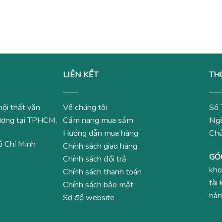
gốc
hiện
50,000₫.
là:
3,680,00
là:
tại
1,000,000₫.
4,300,000₫.
là:
2,150,000₫.
LIÊN KẾT
TH
nội thất văn
Về chúng tôi
Số 
 lượng tại TPHCM.
Cẩm nang mua sắm
Ngâ
Hướng dẫn mua hàng
Ch
ồ Chí Minh
Chính sách giao hàng
GÓ
Chính sách đổi trả
kho
Chính sách thanh toán
tài
Chính sách bảo mật
hàn
Sơ đồ website