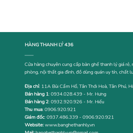
gốc
hiện
1,6
là:
tại
950,000₫.
là:
730,000₫.
HÀNG THANH LÝ 436
Cửa hàng chuyên cung cấp bàn ghế thanh lý giá rẻ, 
phòng, nội thất gia đình, đồ dùng quán uy tín, chất
Địa chỉ
: 11A Bùi Cẩm Hổ, Tân Thới Hoà, Tân Phú, H
Bán hàng 1
:
0934.028.439
- Mr. Hưng
Bán hàng 2
:
0932.920.926
- Mr. Hiếu
Thu mua
:
0906.920.921
Giám đốc
:
0937.486.339
-
0906.920.921
Website:
www.banghethanhly.vn
Mail:
banghethanhly.vn@gmail.com