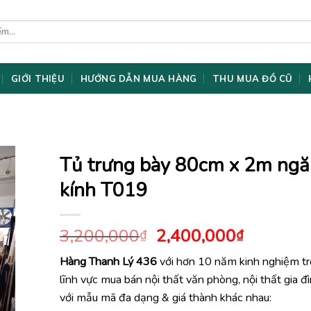
GIỚI THIỆU
HƯỚNG DẪN MUA HÀNG
THU MUA ĐỒ CŨ
Tủ trưng bày 80cm x 2m ng
kính T019
Giá
Giá
3,200,000
2,400,000
₫
₫
gốc
hiện
Hàng Thanh Lý 436
với hơn 10 năm kinh nghiệm t
là:
tại
lĩnh vực mua bán nội thất văn phòng, nội thất gia đ
3,200,000₫.
là:
2,400,0
với mẫu mã đa dạng & giá thành khác nhau: