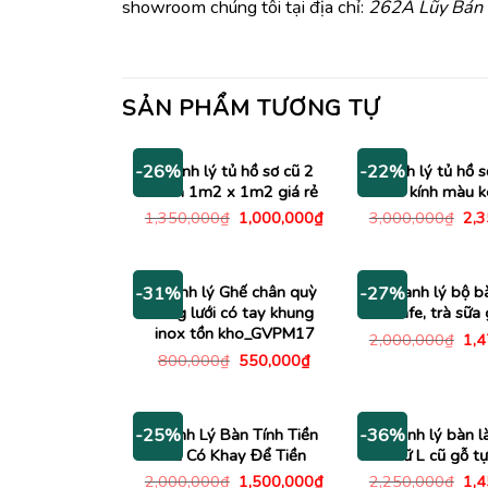
showroom chúng tôi tại địa chỉ:
262A Lũy Bán B
SẢN PHẨM TƯƠNG TỰ
Thanh lý tủ hồ sơ cũ 2
Thanh lý tủ hồ s
-26%
-22%
cánh 1m2 x 1m2 giá rẻ
có kính màu 
Giá
Giá
Giá
1,350,000
₫
1,000,000
₫
3,000,000
₫
2,
gốc
hiện
gố
là:
tại
là:
1,350,000₫.
là:
3,0
1,000,000₫.
Thanh lý Ghế chân quỳ
Thanh lý bộ b
-31%
-27%
lưng lưới có tay khung
cafe, trà sữa 
inox tồn kho_GVPM17
Giá
2,000,000
₫
1,
gố
Giá
Giá
800,000
₫
550,000
₫
là:
gốc
hiện
2,0
là:
tại
800,000₫.
là:
550,000₫.
Thanh Lý Bàn Tính Tiền
Thanh lý bàn l
-25%
-36%
Cũ Có Khay Để Tiền
chữ L cũ gỗ tự
Giá
Giá
Giá
2,000,000
₫
1,500,000
₫
2,250,000
₫
1,