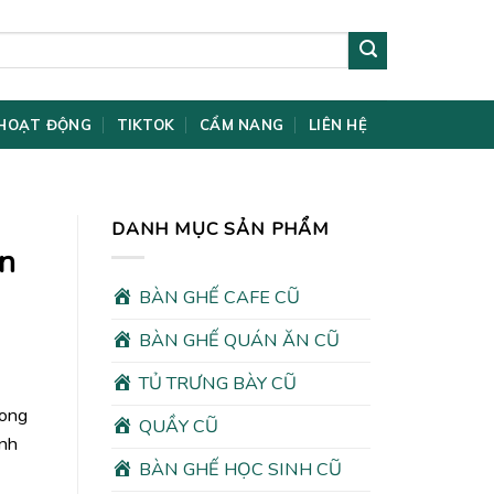
HOẠT ĐỘNG
TIKTOK
CẨM NANG
LIÊN HỆ
DANH MỤC SẢN PHẨM
ăn
BÀN GHẾ CAFE CŨ
BÀN GHẾ QUÁN ĂN CŨ
TỦ TRƯNG BÀY CŨ
rong
QUẦY CŨ
ình
BÀN GHẾ HỌC SINH CŨ
00₫.