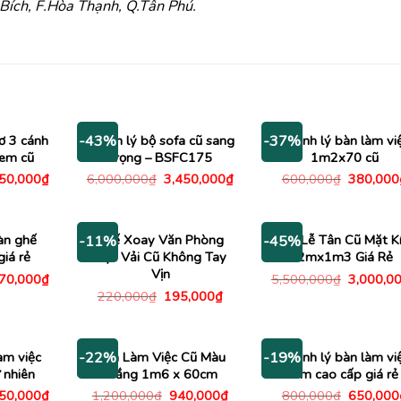
ích, F.Hòa Thạnh, Q.Tân Phú.
ơ 3 cánh
Thanh lý bộ sofa cũ sang
Thanh lý bàn làm vi
-43%
-37%
kem cũ
trọng – BSFC175
1m2x70 cũ
Giá
Giá
Giá
Giá
350,000
₫
6,000,000
₫
3,450,000
₫
600,000
₫
380,000
c
hiện
gốc
hiện
gốc
tại
là:
tại
là:
00,000₫.
là:
6,000,000₫.
là:
600,000
2,350,000₫.
3,450,000₫.
àn ghế
Ghế Xoay Văn Phòng
Bàn Lễ Tân Cũ Mặt K
-11%
-45%
giá rẻ
Bọc Vải Cũ Không Tay
2mx1m3 Giá Rẻ
Vịn
Giá
Giá
470,000
₫
5,500,000
₫
3,000,0
c
hiện
gốc
Giá
Giá
220,000
₫
195,000
₫
tại
là:
gốc
hiện
00,000₫.
là:
5,500,00
là:
tại
1,470,000₫.
220,000₫.
là:
195,000₫.
àm việc
Bàn Làm Việc Cũ Màu
Thanh lý bàn làm vi
-22%
-19%
 nhiên
Trắng 1m6 x 60cm
1m cao cấp giá rẻ
Giá
Giá
Giá
Giá
450,000
₫
1,200,000
₫
940,000
₫
800,000
₫
650,000