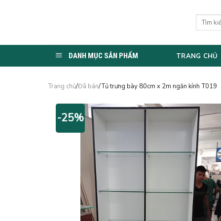
Skip
to
Tìm
kiếm:
content
DANH MỤC SẢN PHẨM
TRANG CHỦ
Trang chủ
/
Đã bán
/Tủ trưng bày 80cm x 2m ngăn kính T019
-25%