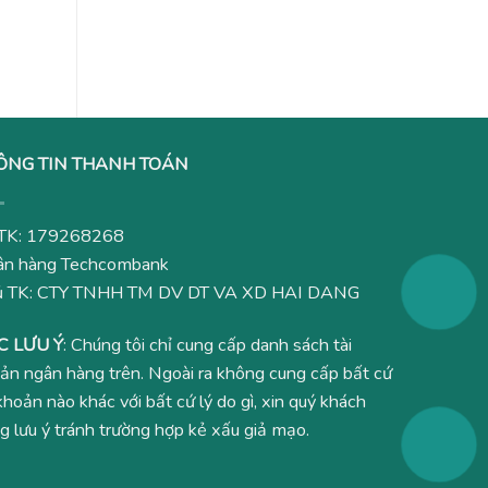
0₫.
là:
3,180,000₫.
ÔNG TIN THANH TOÁN
TK: 179268268
n hàng Techcombank
ủ TK: CTY TNHH TM DV DT VA XD HAI DANG
C LƯU Ý
: Chúng tôi chỉ cung cấp danh sách tài
ản ngân hàng trên. Ngoài ra không cung cấp bất cứ
 khoản nào khác với bất cứ lý do gì, xin quý khách
g lưu ý tránh trường hợp kẻ xấu giả mạo.