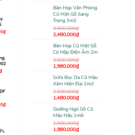
hiện
gốc
hiện
tại
Bàn Họp Văn Phòng
là:
tại
₫.
là:
Cũ Mặt Gỗ Sang
650,000₫.
2,500,000₫.
là:
ày
Trọng 3m2
1,380,000₫.
ũ
3,500,000
₫
Giá
00
₫
Giá
Giá
2,480,000
₫
hiện
tại
gốc
hiện
0₫.
là:
Bàn Họp Cũ Mặt Gỗ
là:
tại
2,500,000₫.
Có Hộp Điện Âm 2m
3,500,000₫.
là:
ưng
2,480,000₫.
2,500,000
₫
002
Giá
Giá
1,980,000
₫
Giá
₫
gốc
hiện
hiện
Sofa Bọc Da Cũ Màu
là:
tại
tại
₫.
là:
Xám Hiện Đại 2m2
2,500,000₫.
là:
350,000₫.
1,980,000₫.
2,500,000
₫
MDF
Giá
Giá
1,480,000
₫
gốc
hiện
Giá
00
₫
hiện
Giường Ngủ Gỗ Cũ
là:
tại
tại
Màu Nâu 1m6
2,500,000₫.
là:
0₫.
là:
2,500,000₫.
1,480,000₫.
2,500,000
₫
Giá
Giá
1,980,000
₫
ữ L