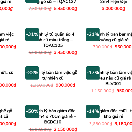
iá rẻ
bằng gỗ sồi – TQAC127
2m4 Hiện Đại
Giá
Giá
Giá
0,000
₫
7,500,000
₫
5,450,000
₫
3,000,000
₫
c
hiện
gốc
hiện
tại
là:
tại
,000₫.
là:
7,500,000₫.
là:
350,000₫.
5,450,000₫.
àm việc
Thanh lý tủ quần áo 4
Thanh lý bàn bar m
-31%
-21%
iá rẻ
cánh cũ màu trắng –
vuông cũ giá rẻ
TQAC105
Giá
Giá
000,000
₫
700,000
₫
550,000
c
hiện
gốc
Giá
Giá
5,000,000
₫
3,450,000
₫
tại
là:
gốc
hiện
00,000₫.
là:
700,000
là:
tại
1,000,000₫.
5,000,000₫.
là:
3,450,000₫.
hữ L cũ
Thanh lý bàn làm việc gỗ
Thanh lý bàn làm vi
-33%
-17%
tự nhiên cũ
màu nâu cũ giá rẻ
BLV001
Giá
Giá
Giá
200,000
₫
1,350,000
₫
900,000
₫
c
hiện
gốc
hiện
Giá
1,150,000
₫
950,00
tại
là:
tại
gốc
00,000₫.
là:
1,350,000₫.
là:
là:
1,200,000₫.
900,000₫.
1,150,0
ghế gỗ
Thanh lý bàn giám đốc
Bàn giám đốc chữ L 
-50%
-14%
t cũ
cũ 1m4 x 70cm giá rẻ –
kho giá rẻ
BGDC10
Giá
Giá
000,000
₫
3,680,000
₫
3,180,0
c
hiện
gốc
Giá
Giá
4,300,000
₫
2,150,000
₫
tại
là: