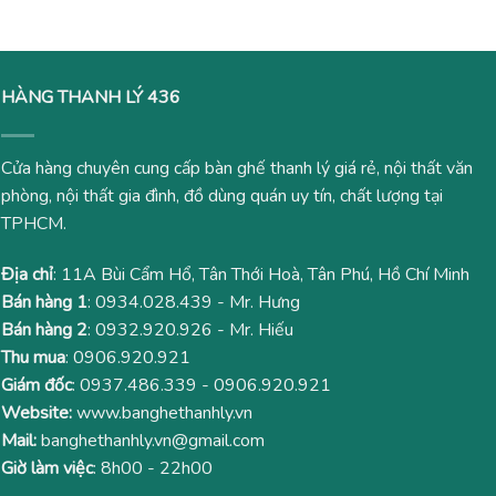
1,000,000₫.
840,00
HÀNG THANH LÝ 436
Cửa hàng chuyên cung cấp bàn ghế thanh lý giá rẻ, nội thất văn
phòng, nội thất gia đình, đồ dùng quán uy tín, chất lượng tại
TPHCM.
Địa chỉ
: 11A Bùi Cẩm Hổ, Tân Thới Hoà, Tân Phú, Hồ Chí Minh
Bán hàng 1
:
0934.028.439
- Mr. Hưng
Bán hàng 2
:
0932.920.926
- Mr. Hiếu
Thu mua
:
0906.920.921
Giám đốc
:
0937.486.339
-
0906.920.921
Website:
www.banghethanhly.vn
Mail:
banghethanhly.vn@gmail.com
Giờ làm việc
: 8h00 - 22h00