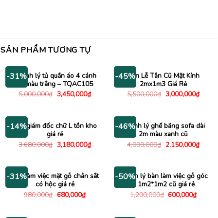
SẢN PHẨM TƯƠNG TỰ
Thanh lý tủ quần áo 4 cánh
Bàn Lễ Tân Cũ Mặt Kính
-31%
-45%
cũ màu trắng – TQAC105
2mx1m3 Giá Rẻ
Giá
Giá
Giá
Giá
5,000,000
₫
3,450,000
₫
5,500,000
₫
3,000,000
₫
gốc
hiện
gốc
hiện
là:
tại
là:
tại
5,000,000₫.
là:
5,500,000₫.
là:
3,450,000₫.
3,000
Bàn giám đốc chữ L tồn kho
Thanh lý ghế băng sofa dài
-14%
-46%
giá rẻ
2m màu xanh cũ
Giá
Giá
Giá
Giá
3,680,000
₫
3,180,000
₫
4,000,000
₫
2,150,000
₫
gốc
hiện
gốc
hiện
là:
tại
là:
tại
3,680,000₫.
là:
4,000,000₫.
là:
3,180,000₫.
2,150
Bàn làm việc mặt gỗ chân sắt
Thanh lý bàn làm việc gỗ góc
-31%
-50%
có hộc giá rẻ
L 1m2*1m2 cũ giá rẻ
Giá
Giá
Giá
Giá
980,000
₫
680,000
₫
1,200,000
₫
600,000
₫
gốc
hiện
gốc
hiện
là:
tại
là:
tại
980,000₫.
là:
1,200,000₫.
là: