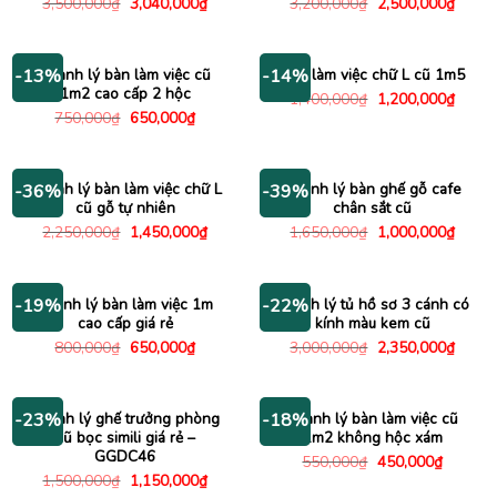
Giá
Giá
Giá
Giá
3,500,000
₫
3,040,000
₫
3,200,000
₫
2,500,000
₫
gốc
hiện
gốc
hiện
là:
tại
là:
tại
3,500,000₫.
là:
3,200,000₫.
là:
3,040,000₫.
2,500
Thanh lý bàn làm việc cũ
Bàn làm việc chữ L cũ 1m5
-13%
-14%
1m2 cao cấp 2 hộc
Giá
Giá
1,400,000
₫
1,200,000
₫
gốc
hiện
Giá
Giá
750,000
₫
650,000
₫
là:
tại
gốc
hiện
1,400,000₫.
là:
là:
tại
1,200
750,000₫.
là:
650,000₫.
Thanh lý bàn làm việc chữ L
Thanh lý bàn ghế gỗ cafe
-36%
-39%
cũ gỗ tự nhiên
chân sắt cũ
Giá
Giá
Giá
Giá
2,250,000
₫
1,450,000
₫
1,650,000
₫
1,000,000
₫
gốc
hiện
gốc
hiện
là:
tại
là:
tại
2,250,000₫.
là:
1,650,000₫.
là:
1,450,000₫.
1,000
Thanh lý bàn làm việc 1m
Thanh lý tủ hồ sơ 3 cánh có
-19%
-22%
cao cấp giá rẻ
kính màu kem cũ
Giá
Giá
Giá
Giá
800,000
₫
650,000
₫
3,000,000
₫
2,350,000
₫
gốc
hiện
gốc
hiện
là:
tại
là:
tại
800,000₫.
là:
3,000,000₫.
là:
650,000₫.
2,350
Thanh lý ghế trưởng phòng
Thanh lý bàn làm việc cũ
-23%
-18%
cũ bọc simili giá rẻ –
1m2 không hộc xám
GGDC46
Giá
Giá
550,000
₫
450,000
₫
gốc
hiện
Giá
Giá
1,500,000
₫
1,150,000
₫
là:
tại
gốc
hiện