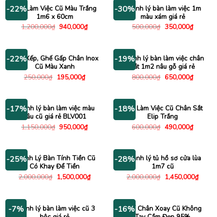
680,000₫.
600,00
Bàn Làm Việc Cũ Màu Trắng
Thanh lý bàn làm việc 1m
-22%
-30%
1m6 x 60cm
màu xám giá rẻ
Giá
Giá
Giá
Giá
1,200,000
₫
940,000
₫
500,000
₫
350,000
₫
gốc
hiện
gốc
hiện
là:
tại
là:
tại
1,200,000₫.
là:
500,000₫.
là:
940,000₫.
350,000
Ghế Xếp, Ghế Gấp Chân Inox
Thanh lý bàn làm việc chân
-22%
-19%
Cũ Màu Xanh
sắt 1m2 nâu gỗ giá rẻ
Giá
Giá
Giá
Giá
250,000
₫
195,000
₫
800,000
₫
650,000
₫
gốc
hiện
gốc
hiện
là:
tại
là:
tại
250,000₫.
là:
800,000₫.
là:
195,000₫.
650,000
Thanh lý bàn làm việc màu
Bàn Làm Việc Cũ Chân Sắt
-17%
-18%
nâu cũ giá rẻ BLV001
Elip Trắng
Giá
Giá
Giá
Giá
1,150,000
₫
950,000
₫
600,000
₫
490,000
₫
gốc
hiện
gốc
hiện
là:
tại
là:
tại
1,150,000₫.
là:
600,000₫.
là:
950,000₫.
490,000
Thanh Lý Bàn Tính Tiền Cũ
Thanh lý tủ hồ sơ cửa lùa
-25%
-28%
Có Khay Để Tiền
1m7 cũ
Giá
Giá
Giá
Giá
2,000,000
₫
1,500,000
₫
2,000,000
₫
1,450,000
₫
gốc
hiện
gốc
hiện
là:
tại
là:
tại
2,000,000₫.
là:
2,000,000₫.
là:
1,500,000₫.
1,450
Thanh lý bàn làm việc cũ 3
Ghế Chân Xoay Cũ Không
-7%
-16%
hộc giá rẻ
Tay Cầm Đẹp 95%