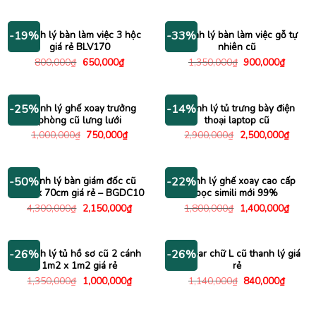
550,000₫.
là:
là:
tại
450,000
1,500,000₫.
là:
1,150,000₫.
Thanh lý bàn làm việc 3 hộc
Thanh lý bàn làm việc gỗ tự
-19%
-33%
giá rẻ BLV170
nhiên cũ
Giá
Giá
Giá
Giá
800,000
₫
650,000
₫
1,350,000
₫
900,000
₫
gốc
hiện
gốc
hiện
là:
tại
là:
tại
800,000₫.
là:
1,350,000₫.
là:
650,000₫.
900,00
Thanh lý ghế xoay trưởng
Thanh lý tủ trưng bày điện
-25%
-14%
phòng cũ lưng lưới
thoại laptop cũ
Giá
Giá
Giá
Giá
1,000,000
₫
750,000
₫
2,900,000
₫
2,500,000
₫
gốc
hiện
gốc
hiện
là:
tại
là:
tại
1,000,000₫.
là:
2,900,000₫.
là:
750,000₫.
2,500
Thanh lý bàn giám đốc cũ
Thanh lý ghế xoay cao cấp
-50%
-22%
1m4 x 70cm giá rẻ – BGDC10
bọc simili mới 99%
Giá
Giá
Giá
Giá
4,300,000
₫
2,150,000
₫
1,800,000
₫
1,400,000
₫
gốc
hiện
gốc
hiện
là:
tại
là:
tại
4,300,000₫.
là:
1,800,000₫.
là:
2,150,000₫.
1,400
Thanh lý tủ hồ sơ cũ 2 cánh
Bàn bar chữ L cũ thanh lý giá
-26%
-26%
1m2 x 1m2 giá rẻ
rẻ
Giá
Giá
Giá
Giá
1,350,000
₫
1,000,000
₫
1,140,000
₫
840,000
₫
gốc
hiện
gốc
hiện
là:
tại
là:
tại
1,350,000₫.
là:
1,140,000₫.
là: