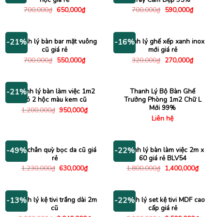
Giá
Giá
Giá
Giá
700,000
₫
650,000
₫
700,000
₫
590,000
₫
gốc
hiện
gốc
hiện
là:
tại
là:
tại
700,000₫.
là:
700,000₫.
là:
650,000₫.
590,000
Thanh lý bàn bar mặt vuông
Thanh lý ghế xếp xanh inox
-21%
-16%
cũ giá rẻ
mới giá rẻ
Giá
Giá
Giá
Giá
700,000
₫
550,000
₫
320,000
₫
270,000
₫
gốc
hiện
gốc
hiện
là:
tại
là:
tại
700,000₫.
là:
320,000₫.
là:
550,000₫.
270,000
Thanh lý bàn làm việc 1m2
Thanh Lý Bộ Bàn Ghế
-21%
có 2 hộc màu kem cũ
Trưởng Phòng 1m2 Chữ L
Mới 99%
Giá
Giá
1,200,000
₫
950,000
₫
gốc
hiện
Liên hệ
là:
tại
1,200,000₫.
là:
950,000₫.
Ghế chân quỳ bọc da cũ giá
Thanh lý bàn làm việc 2m x
-49%
-22%
rẻ
60 giá rẻ BLV54
Giá
Giá
Giá
Giá
1,230,000
₫
630,000
₫
1,800,000
₫
1,400,000
₫
gốc
hiện
gốc
hiện
là:
tại
là:
tại
1,230,000₫.
là:
1,800,000₫.
là:
630,000₫.
1,400
Thanh lý kệ tivi trắng dài 2m
Thanh lý set kệ tivi MDF cao
-13%
-22%
cũ
cấp giá rẻ