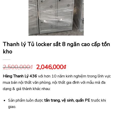
Thanh lý Tủ locker sắt 8 ngăn cao cấp tồn
kho
Giá
Giá
2,500,000
2,046,000
₫
₫
gốc
hiện
Hàng Thanh Lý 436
với hơn 10 năm kinh nghiệm trong lĩnh vực
là:
tại
mua bán nội thất văn phòng, nội thất gia đình với mẫu mã đa
2,500,000₫.
là:
dạng & giá thành khác nhau:
2,046,000₫.
Sản phẩm luôn được
tân trang, vệ sinh, quấn PE
trước khi
giao.