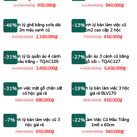
Giá
Giá
Giá
Giá
1,150,000
₫
950,000
₫
1,140,000
₫
840,000
₫
gốc
hiện
gốc
hiện
là:
tại
là:
tại
1,150,000₫.
là:
1,140,000₫.
là:
950,000₫.
840,00
Thanh lý ghế băng sofa dài
Thanh lý bàn làm việc cũ
-46%
-13%
2m màu xanh cũ
1m2 cao cấp 2 hộc
Giá
Giá
Giá
Giá
4,000,000
₫
2,150,000
₫
750,000
₫
650,000
₫
gốc
hiện
gốc
hiện
là:
tại
là:
tại
4,000,000₫.
là:
750,000₫.
là:
2,150,000₫.
650,000
Thanh lý tủ quần áo 4 cánh
Tủ quần áo 3 cánh cũ bằng
-31%
-27%
cũ màu trắng – TQAC105
gỗ sồi – TQAC127
Giá
Giá
Giá
Giá
5,000,000
₫
3,450,000
₫
7,500,000
₫
5,450,000
₫
gốc
hiện
gốc
hiện
là:
tại
là:
tại
5,000,000₫.
là:
7,500,000₫.
là:
3,450,000₫.
5,450
Bàn làm việc mặt gỗ chân sắt
Thanh lý bàn làm việc 3 hộc
-31%
-19%
có hộc giá rẻ
giá rẻ BLV170
Giá
Giá
Giá
Giá
980,000
₫
680,000
₫
800,000
₫
650,000
₫
gốc
hiện
gốc
hiện
là:
tại
là:
tại
980,000₫.
là:
800,000₫.
là:
680,000₫.
650,000
Thanh lý bàn làm việc cũ 3
Bàn Làm Việc Cũ Màu Trắng
-7%
-22%
hộc giá rẻ
1m6 x 60cm
Giá
Giá
Giá
Giá
700,000
₫
650,000
₫
1,200,000
₫
940,000
₫
gốc
hiện
gốc
hiện