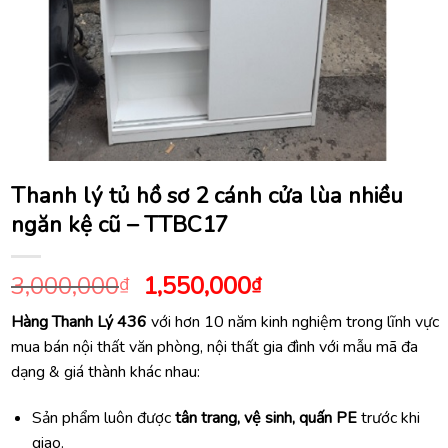
Thanh lý tủ hồ sơ 2 cánh cửa lùa nhiều
ngăn kệ cũ – TTBC17
Giá
Giá
3,000,000
1,550,000
₫
₫
gốc
hiện
Hàng Thanh Lý 436
với hơn 10 năm kinh nghiệm trong lĩnh vực
là:
tại
mua bán nội thất văn phòng, nội thất gia đình với mẫu mã đa
3,000,000₫.
là:
dạng & giá thành khác nhau:
1,550,000₫.
Sản phẩm luôn được
tân trang, vệ sinh, quấn PE
trước khi
giao.