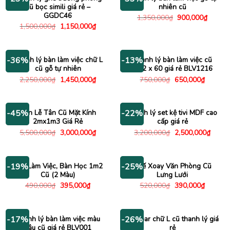
cũ bọc simili giá rẻ –
nhiên cũ
GGDC46
Giá
Giá
1,350,000
₫
900,000
₫
gốc
hiện
Giá
Giá
1,500,000
₫
1,150,000
₫
là:
tại
gốc
hiện
1,350,000₫.
là:
là:
tại
900,00
1,500,000₫.
là:
1,150,000₫.
Thanh lý bàn làm việc chữ L
Thanh lý bàn làm việc cũ
-36%
-13%
cũ gỗ tự nhiên
1m2 x 60 giá rẻ BLV1216
Giá
Giá
Giá
Giá
2,250,000
₫
1,450,000
₫
750,000
₫
650,000
₫
gốc
hiện
gốc
hiện
là:
tại
là:
tại
2,250,000₫.
là:
750,000₫.
là:
1,450,000₫.
650,000
Bàn Lễ Tân Cũ Mặt Kính
Thanh lý set kệ tivi MDF cao
-45%
-22%
2mx1m3 Giá Rẻ
cấp giá rẻ
Giá
Giá
Giá
Giá
5,500,000
₫
3,000,000
₫
3,200,000
₫
2,500,000
₫
gốc
hiện
gốc
hiện
là:
tại
là:
tại
5,500,000₫.
là:
3,200,000₫.
là:
3,000,000₫.
2,500
Bàn Làm Việc, Bàn Học 1m2
Ghế Xoay Văn Phòng Cũ
-19%
-25%
Cũ (2 Màu)
Lưng Lưới
Giá
Giá
Giá
Giá
490,000
₫
395,000
₫
520,000
₫
390,000
₫
gốc
hiện
gốc
hiện
là:
tại
là:
tại
490,000₫.
là:
520,000₫.
là:
395,000₫.
390,000
Thanh lý bàn làm việc màu
Bàn bar chữ L cũ thanh lý giá
-17%
-26%
nâu cũ giá rẻ BLV001
rẻ