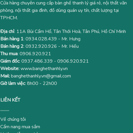
Cửa hàng chuyên cung cấp bàn ghế thanh lý giá rẻ, nội thất văn
phòng, nội thất gia đình, đồ dùng quán uy tín, chất lượng tại
TPHCM.
Địa chỉ
: 11A Bùi Cẩm Hổ, Tân Thới Hoà, Tân Phú, Hồ Chí Minh
Bán hàng 1
:
0934.028.439
- Mr. Hưng
Bán hàng 2
:
0932.920.926
- Mr. Hiếu
Thu mua
:
0906.920.921
Giám đốc
:
0937.486.339
-
0906.920.921
Website:
www.banghethanhly.vn
Mail:
banghethanhly.vn@gmail.com
Giờ làm việc
: 8h00 - 22h00
LIÊN KẾT
Về chúng tôi
Cẩm nang mua sắm