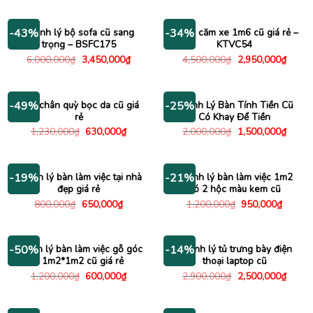
là:
tại
là:
tại
700,000₫.
là:
1,200,000₫.
là:
650,000₫.
940,00
Thanh lý bộ sofa cũ sang
Kệ tivi căm xe 1m6 cũ giá rẻ –
-43%
-34%
trọng – BSFC175
KTVC54
Giá
Giá
Giá
Giá
6,000,000
₫
3,450,000
₫
4,500,000
₫
2,950,000
₫
gốc
hiện
gốc
hiện
là:
tại
là:
tại
6,000,000₫.
là:
4,500,000₫.
là:
3,450,000₫.
2,950
Ghế chân quỳ bọc da cũ giá
Thanh Lý Bàn Tính Tiền Cũ
-49%
-25%
rẻ
Có Khay Để Tiền
Giá
Giá
Giá
Giá
1,230,000
₫
630,000
₫
2,000,000
₫
1,500,000
₫
gốc
hiện
gốc
hiện
là:
tại
là:
tại
1,230,000₫.
là:
2,000,000₫.
là:
630,000₫.
1,500
Thanh lý bàn làm việc tại nhà
Thanh lý bàn làm việc 1m2
-19%
-21%
đẹp giá rẻ
có 2 hộc màu kem cũ
Giá
Giá
Giá
Giá
800,000
₫
650,000
₫
1,200,000
₫
950,000
₫
gốc
hiện
gốc
hiện
là:
tại
là:
tại
800,000₫.
là:
1,200,000₫.
là:
650,000₫.
950,00
Thanh lý bàn làm việc gỗ góc
Thanh lý tủ trưng bày điện
-50%
-14%
L 1m2*1m2 cũ giá rẻ
thoại laptop cũ
Giá
Giá
Giá
Giá
1,200,000
₫
600,000
₫
2,900,000
₫
2,500,000
₫
gốc
hiện
gốc
hiện
là:
tại
là:
tại
1,200,000₫.
là:
2,900,000₫.
là:
600,000₫.
2,500