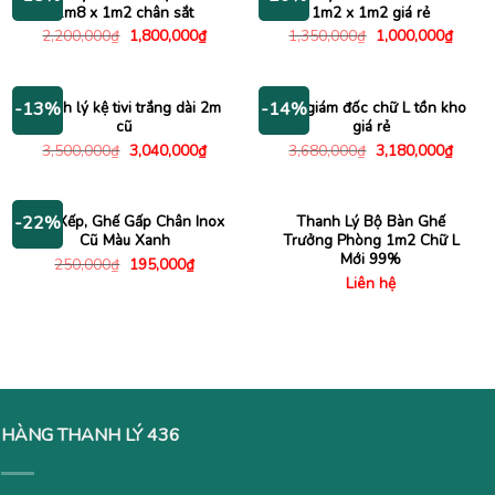
1m8 x 1m2 chân sắt
1m2 x 1m2 giá rẻ
Giá
Giá
Giá
Giá
2,200,000
₫
1,800,000
₫
1,350,000
₫
1,000,000
₫
gốc
hiện
gốc
hiện
là:
tại
là:
tại
2,200,000₫.
là:
1,350,000₫.
là:
1,800,000₫.
1,000
Thanh lý kệ tivi trắng dài 2m
Bàn giám đốc chữ L tồn kho
-13%
-14%
cũ
giá rẻ
Giá
Giá
Giá
Giá
3,500,000
₫
3,040,000
₫
3,680,000
₫
3,180,000
₫
gốc
hiện
gốc
hiện
là:
tại
là:
tại
3,500,000₫.
là:
3,680,000₫.
là:
3,040,000₫.
3,180
Ghế Xếp, Ghế Gấp Chân Inox
Thanh Lý Bộ Bàn Ghế
-22%
Cũ Màu Xanh
Trưởng Phòng 1m2 Chữ L
Mới 99%
Giá
Giá
250,000
₫
195,000
₫
gốc
hiện
Liên hệ
là:
tại
250,000₫.
là:
195,000₫.
HÀNG THANH LÝ 436