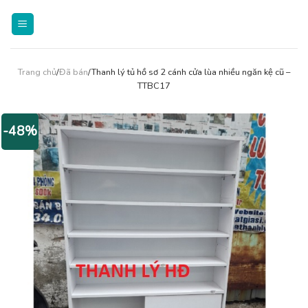
Skip
to
content
Trang chủ
/
Đã bán
/Thanh lý tủ hồ sơ 2 cánh cửa lùa nhiều ngăn kệ cũ –
TTBC17
-48%