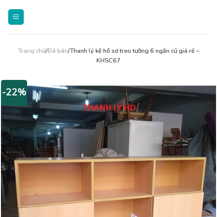
Skip
to
content
Trang chủ
/
Đã bán
/Thanh lý kệ hồ sơ treo tường 6 ngăn cũ giá rẻ –
KHSC67
-22%