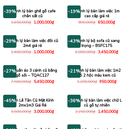
850,000₫.
là:
800,000₫.
là:
580,000₫.
650,000
Thanh lý bàn ghế gỗ cafe
Thanh lý bàn làm việc 1m
-39%
-19%
chân sắt cũ
cao cấp giá rẻ
Giá
Giá
Giá
Giá
1,650,000
₫
1,000,000
₫
800,000
₫
650,000
₫
gốc
hiện
gốc
hiện
là:
tại
là:
tại
1,650,000₫.
là:
800,000₫.
là:
1,000,000₫.
650,000
Thanh lý bàn làm việc đôi cũ
Thanh lý bộ sofa cũ sang
-29%
-43%
2m4 giá rẻ
trọng – BSFC175
Giá
Giá
Giá
Giá
1,400,000
₫
1,000,000
₫
6,000,000
₫
3,450,000
₫
gốc
hiện
gốc
hiện
là:
tại
là:
tại
1,400,000₫.
là:
6,000,000₫.
là:
1,000,000₫.
3,450
Tủ quần áo 3 cánh cũ bằng
Thanh lý bàn làm việc 1m2
-27%
-21%
gỗ sồi – TQAC127
có 2 hộc màu kem cũ
Giá
Giá
Giá
Giá
7,500,000
₫
5,450,000
₫
1,200,000
₫
950,000
₫
gốc
hiện
gốc
hiện
là:
tại
là:
tại
7,500,000₫.
là:
1,200,000₫.
là:
5,450,000₫.
950,00
Bàn Lễ Tân Cũ Mặt Kính
Thanh lý bàn làm việc chữ L
-45%
-36%
2mx1m3 Giá Rẻ
cũ gỗ tự nhiên
Giá
Giá
Giá
Giá
5,500,000
₫
3,000,000
₫
2,250,000
₫
1,450,000
₫
gốc
hiện
gốc
hiện
là:
tại
là:
tại
5,500,000₫.
là:
2,250,000₫.
là:
3,000,000₫.
1,450