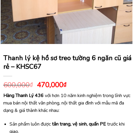
Thanh lý kệ hồ sơ treo tường 6 ngăn cũ giá
rẻ – KHSC67
Giá
Giá
600,000
470,000
₫
₫
gốc
hiện
Hàng Thanh Lý 436
với hơn 10 năm kinh nghiệm trong lĩnh vực
là:
tại
mua bán nội thất văn phòng, nội thất gia đình với mẫu mã đa
600,000₫.
là:
dạng & giá thành khác nhau:
470,000₫.
Sản phẩm luôn được
tân trang, vệ sinh, quấn PE
trước khi
giao.