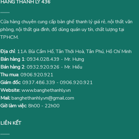
HÀNG THANH LÝ 436
Cửa hàng chuyên cung cấp bàn ghế thanh lý giá rẻ, nội thất văn
phòng, nội thất gia đình, đồ dùng quán uy tín, chất lượng tại
TPHCM.
Địa chỉ
: 11A Bùi Cẩm Hổ, Tân Thới Hoà, Tân Phú, Hồ Chí Minh
Bán hàng 1
:
0934.028.439
- Mr. Hưng
Bán hàng 2
:
0932.920.926
- Mr. Hiếu
Thu mua
:
0906.920.921
Giám đốc
:
0937.486.339
-
0906.920.921
Website:
www.banghethanhly.vn
Mail:
banghethanhly.vn@gmail.com
Giờ làm việc
: 8h00 - 22h00
LIÊN KẾT